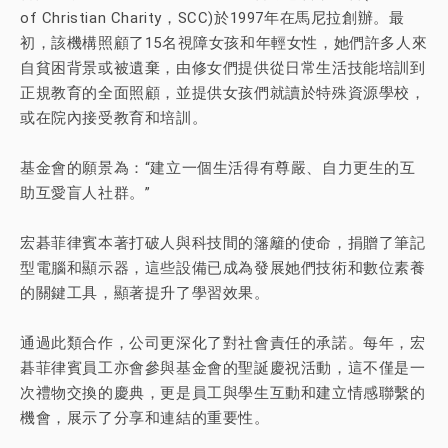
of Christian Charity，SCC)於1997年在馬尼拉創辦。最
初，該機構照顧了15名視障女孩和年輕女性，她們許多人來
自貧困背景或被遺棄，由修女們提供從日常生活技能培訓到
正規教育的全面照顧，並提供女孩們就讀於特殊資源學校，
或在院內接受教育和培訓。
基金會的願景為：“建立一個生活得有尊嚴、自力更生的互
助互愛盲人社群。”
宏碁菲律賓本著打破人與科技間的籓籬的使命，捐贈了筆記
型電腦和顯示器，這些設備已成為發展她們技術和數位素養
的關鍵工具，顯著提升了學習效果。
通過此類合作，公司更深化了對社會責任的承諾。每年，宏
碁菲律賓員工亦會參與基金會的聖誕慶祝活動，這不僅是一
次禮物交換的慶典，更是員工與學生互動和建立情感聯繫的
機會，展示了分享和連結的重要性。