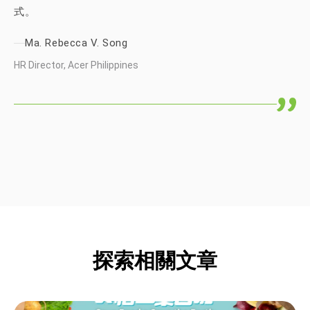
式。
Ma. Rebecca V. Song
HR Director, Acer Philippines
探索相關文章