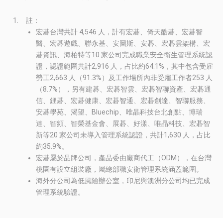
註：
宏碁台灣共計 4,546 人，計有宏碁、倚天酷碁、宏碁智
醫、宏碁遊戲、聯永基、安圖斯、安碁、宏碁雲架構、宏
碁資訊、海柏特等10 家公司完成職業安全衛生管理系統認
證，認證範圍共計2,916 人，占比約64.1%，其中包含受雇
勞工2,663 人（91.3%）及工作場所內非受雇工作者253 人
（8.7%），另有建碁、宏碁智雲、宏碁智聯資產、宏碁通
信、鋰碁、宏碁健康、宏碁智通、宏碁創達、智聯服務、
安碁學苑、渴望、Bluechip、唯晶科技台北創點、博瑞
達、智頻、智榮基金會、展碁、好漾、唯晶科技、宏碁智
新等20 家公司未導入管理系統認證，共計1,630 人，占比
約35.9%。
宏碁屬於品牌公司，產品委由廠商代工（ODM），在台灣
桃園有設立組裝廠，屬總部職安衛管理系統涵蓋範圍。
海外分公司為低風險辦公室，印尼與澳洲分公司均已完成
管理系統驗證。