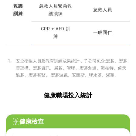
救護
急救人員緊急救
急救人員
訓練
護演練
CPR + AED 訓
一般同仁
練
安全衛生人員及教育訓練成果統計，子公司包含:宏碁、宏碁
雲架構、宏碁資訊、展碁、智聯、宏碁創達、海柏特、倚天
酷碁、宏碁智醫、 宏碁遊戲、安圖斯、聯永基、渴望。
健康職場投入統計
健康檢查