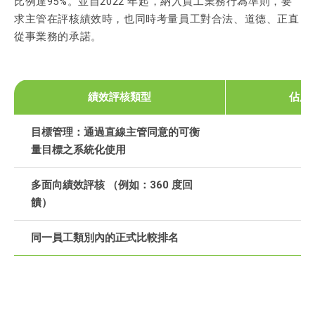
比例達95%。並自2022 年起，納入員工業務行為準則，要
求主管在評核績效時，也同時考量員工對合法、道德、正直
從事業務的承諾。
績效評核類型
佔所
目標管理：通過直線主管同意的可衡
量目標之系統化使用
多面向績效評核 （例如：360 度回
饋）
同一員工類別內的正式比較排名