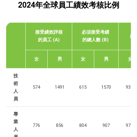
2024年全球員工績效考核比例
接受績效評核
必須接受考績
績
的員工 (A)
的總人數 (B)
女
男
女
男
女
技
術
574
1491
615
1570
93%
人
員
專
業
776
856
804
907
97%
人