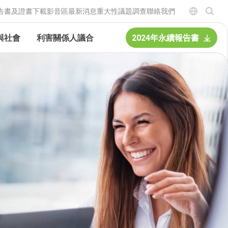
告書及證書下載
影音區
最新消息
重大性議題調查
聯絡我們
與社會
利害關係人議合
2024年永續報告書