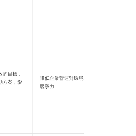
放的目標，
降低企業營運對環境的 影響，促進宏碁低碳轉
動方案，影
競爭力