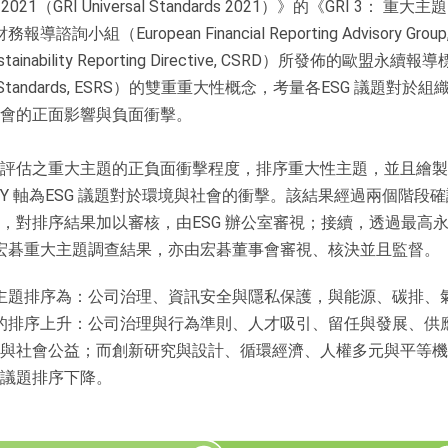
（GRI Universal Standards 2021）》的《GRI 3： 重大主題 2
報導諮詢小組（European Financial Reporting Advisory G
tainability Reporting Directive, CSRD）所發佈的歐盟永續報導
eporting Standards, ESRS）的雙重重大性概念，考量各ESG 議
會的正面影響與負面衝擊。
評估之重大主題的正負面衝擊程度，排序重大性主題，並且繪製
Y 軸為ESG 議題對於環境與社會的衝擊。該結果經過兩個階段
，對排序結果加以審核，由ESG 辦公室審視；接續，透過最高
 年宏碁重大主題調查結果，亦由宏碁董事會審視、核決並且監督。
重要主題排序為：公司治理、資訊安全與隱私保護，與能源、碳排、氣
議題的排序上升：公司治理與行為準則、人才吸引、留任與發展、
與社會公益；而創新研究與設計、循環經濟、人權多元與平等機
議題排序下降。