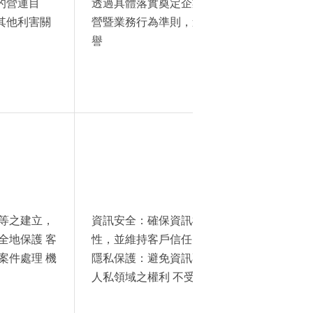
的營運目
透過具體落實奠定企業管理運作之基礎，亦
其他利害關
營暨業務行為準則，進而強化信任、正直與誠
譽
等之建立，
資訊安全：確保資訊機密 性、完整性、可用
全地保護 客
性，並維持客戶信任
案件處理 機
隱私保護：避免資訊不當 外洩，保障資訊、財
人私領域之權利 不受 侵害