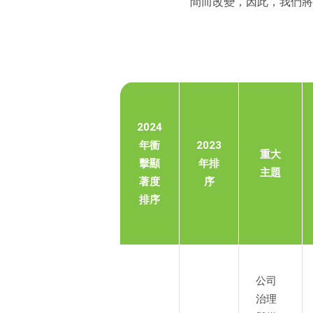
間而改變，因此，我們將
2024
年衝
2023
重大
擊顯
年排
主題
著度
序
排序
公司
治理