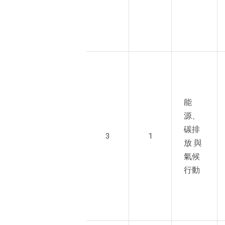
能
源、
碳排
3
1
放 與
氣候
行動