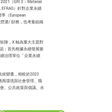
021（GRI 3：Material
roup, EFRAG）針對企業永續
標準（European
題對於組織營運/ 財務，也考量組織
矩陣，X 軸為重大主題對
確認：首先根據永續發展脈
永續治理單位「企業永續
候變遷，相較於2023
供應商環境與社會管理、職
會、公共政策與倡議、水