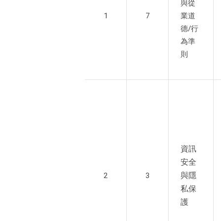
與從
1
7
業道
德/行
為準
則
資訊
安全
與隱
2
3
私保
護