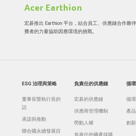
Acer Earthion
宏碁推出 Earthion 平台，結合員工、供應鏈合作夥
費者的力量協助因應環境的挑戰。
ESG 治理與策略
負責任的供應鏈
循環
董事長暨執行長的
宏碁的供應鏈
循環
話
供應商管理機制
產品
承諾與推動
勞動人權
創新
聯合國永續發展目
負責任的礦產採購