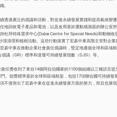
織。
續透過廣泛的倡議和活動，對促進永續發展實踐和提高氣候變遷
任地回收電子產品和電池，以及改用基於運動感測器的辦公室所
求中心(Dubai Centre for Special Needs)和動物收容所(the
參與沙漠清理和植樹活動。這些行動落實了宏碁中東高階主管對企
宏碁中東在推動企業社會責任倡議時，堅定地遵循全球和區域框
告倡議（GRI）標準和道瓊可持續發展指數（DJSI）等。
會責任獎收到了來自14個阿拉伯國家的1100個組織以三種語言提
業部門。頒獎標準基於全球和區域框架，包括17項聯合國可持續發
項不僅突出了宏碁中東在促進永續發展方面的努力，而且也展現