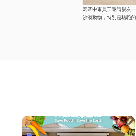
宏碁中東員工邀請親友一
沙漠動物，特別是駱駝的