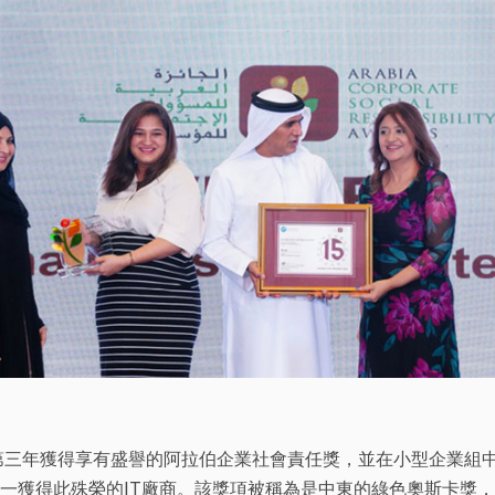
續第三年獲得享有盛譽的阿拉伯企業社會責任獎，並在小型企業組中獲
一獲得此殊榮的IT廠商。該獎項被稱為是中東的綠色奧斯卡獎