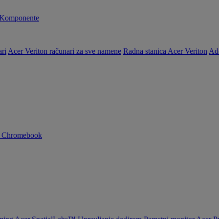
Komponente
ri
Acer Veriton računari za sve namene
Radna stanica Acer Veriton
Ad
n Chromebook