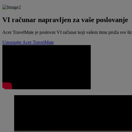
VI računar napravljen za vaše poslovanje
Acer TravelMate je poslovni VI računar koji vašem timu pruža sve što
Upoznajte Acer TravelMate