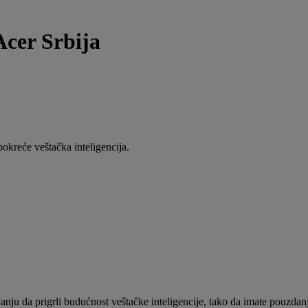
Acer Srbija
okreće veštačka inteligencija.
ju da prigrli budućnost veštačke inteligencije, tako da imate pouzdanje