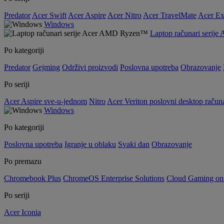
Predator
Acer Swift
Acer Aspire
Acer Nitro
Acer TravelMate
Acer Ex
Windows
Laptop računari seri
Po kategoriji
Predator
Gejming
Održivi proizvodi
Poslovna upotreba
Obrazovanje
Po seriji
Acer Aspire sve-u-jednom
Nitro
Acer Veriton poslovni desktop računa
Windows
Po kategoriji
Poslovna upotreba
Igranje u oblaku
Svaki dan
Obrazovanje
Po premazu
Chromebook Plus
ChromeOS Enterprise Solutions
Cloud Gaming o
Po seriji
Acer Iconia