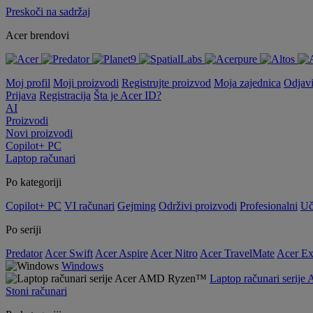
Preskoči na sadržaj
Acer brendovi
Moj profil
Moji proizvodi
Registrujte proizvod
Moja zajednica
Odjav
Prijava
Registracija
Šta je Acer ID?
AI
Proizvodi
Novi proizvodi
Copilot+ PC
Laptop računari
Po kategoriji
Copilot+ PC
VI računari
Gejming
Održivi proizvodi
Profesionalni
Uč
Po seriji
Predator
Acer Swift
Acer Aspire
Acer Nitro
Acer TravelMate
Acer Ex
Windows
Laptop računari seri
Stoni računari