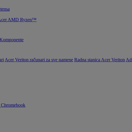
tensa
je Acer AMD Ryzen™
Komponente
ri
Acer Veriton računari za sve namene
Radna stanica Acer Veriton
Ad
n Chromebook