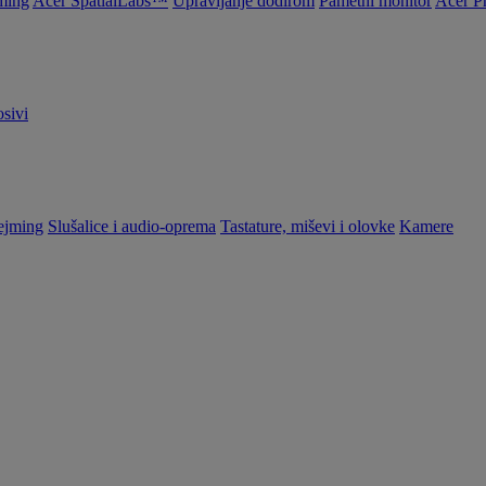
ming
Acer SpatialLabs™
Upravljanje dodirom
Pametni monitor
Acer P
sivi
ejming
Slušalice i audio-oprema
Tastature, miševi i olovke
Kamere