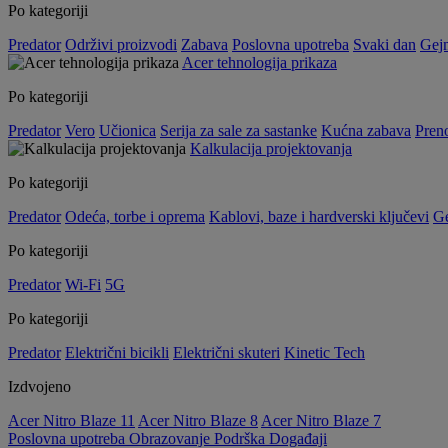
Po kategoriji
Predator
Održivi proizvodi
Zabava
Poslovna upotreba
Svaki dan
Gej
Acer tehnologija prikaza
Po kategoriji
Predator
Vero
Učionica
Serija za sale za sastanke
Kućna zabava
Preno
Kalkulacija projektovanja
Po kategoriji
Predator
Odeća, torbe i oprema
Kablovi, baze i hardverski ključevi
G
Po kategoriji
Predator
Wi-Fi
5G
Po kategoriji
Predator
Električni bicikli
Električni skuteri
Kinetic Tech
Izdvojeno
Acer Nitro Blaze 11
Acer Nitro Blaze 8
Acer Nitro Blaze 7
Poslovna upotreba
Obrazovanje
Podrška
Događaji