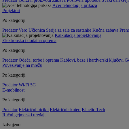
Predator
Održivi proizvodi
Zabava
Poslovna upotreba
Svaki dan
Gej
Acer tehnologija prikaza
Projektori
Po kategoriji
Predator
Vero
Učionica
Serija za sale za sastanke
Kućna zabava
Preno
Kalkulacija projektovanja
Elektronska i dodatna oprema
Po kategoriji
Predator
Odeća, torbe i oprema
Kablovi, baze i hardverski ključevi
G
Povezivanje na mrežu
Po kategoriji
Predator
Wi-Fi
5G
E-mobilnost
Po kategoriji
Predator
Električni bicikli
Električni skuteri
Kinetic Tech
Ručni gejmerski uređaji
Izdvojeno