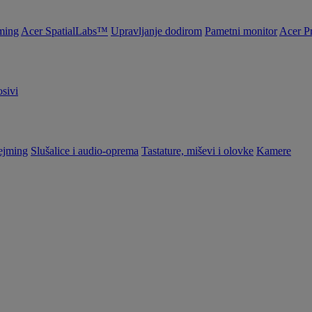
ming
Acer SpatialLabs™
Upravljanje dodirom
Pametni monitor
Acer P
sivi
ejming
Slušalice i audio-oprema
Tastature, miševi i olovke
Kamere