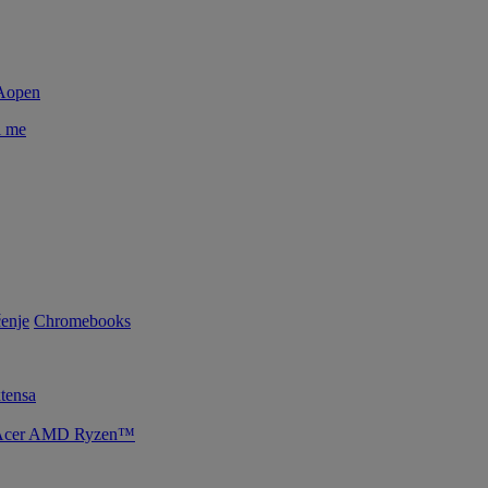
i me
enje
Chromebooks
tensa
je Acer AMD Ryzen™