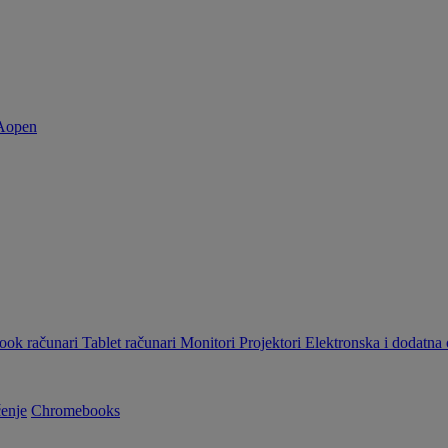
ok računari
Tablet računari
Monitori
Projektori
Elektronska i dodatn
enje
Chromebooks