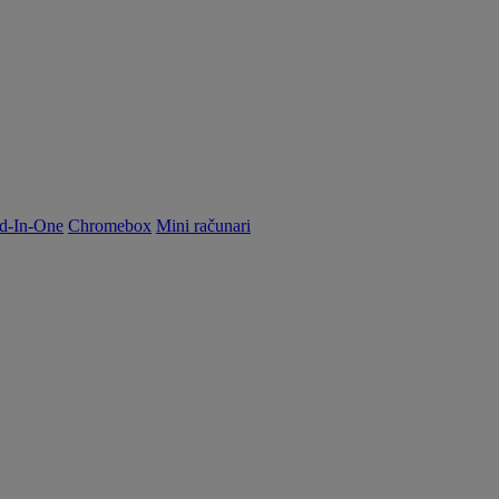
d-In-One
Chromebox
Mini računari