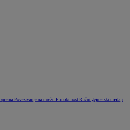
a oprema
Povezivanje na mrežu
E-mobilnost
Ručni gejmerski uređaji