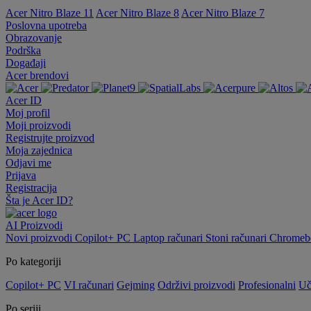
Acer Nitro Blaze 11
Acer Nitro Blaze 8
Acer Nitro Blaze 7
Poslovna upotreba
Obrazovanje
Podrška
Događaji
Acer brendovi
Acer ID
Moj profil
Moji proizvodi
Registrujte proizvod
Moja zajednica
Odjavi me
Prijava
Registracija
Šta je Acer ID?
AI
Proizvodi
Novi proizvodi
Copilot+ PC
Laptop računari
Stoni računari
Chromebo
Po kategoriji
Copilot+ PC
VI računari
Gejming
Održivi proizvodi
Profesionalni
Uč
Po seriji