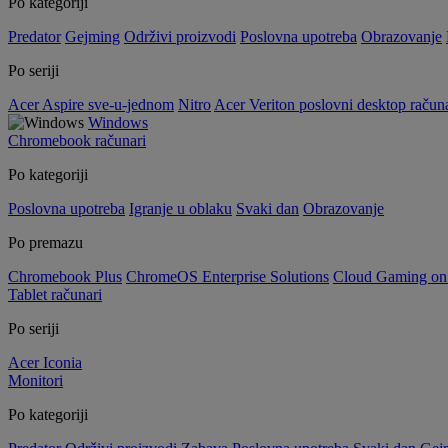
Po kategoriji
Predator
Gejming
Održivi proizvodi
Poslovna upotreba
Obrazovanje
Po seriji
Acer Aspire sve-u-jednom
Nitro
Acer Veriton poslovni desktop računa
Windows
Chromebook računari
Po kategoriji
Poslovna upotreba
Igranje u oblaku
Svaki dan
Obrazovanje
Po premazu
Chromebook Plus
ChromeOS Enterprise Solutions
Cloud Gaming o
Tablet računari
Po seriji
Acer Iconia
Monitori
Po kategoriji