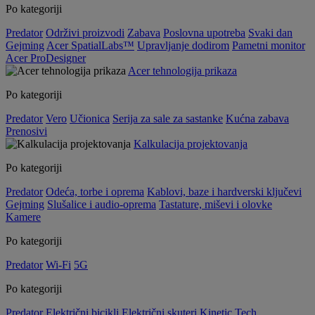
Po kategoriji
Predator
Održivi proizvodi
Zabava
Poslovna upotreba
Svaki dan
Gejming
Acer SpatialLabs™
Upravljanje dodirom
Pametni monitor
Acer ProDesigner
Acer tehnologija prikaza
Po kategoriji
Predator
Vero
Učionica
Serija za sale za sastanke
Kućna zabava
Prenosivi
Kalkulacija projektovanja
Po kategoriji
Predator
Odeća, torbe i oprema
Kablovi, baze i hardverski ključevi
Gejming
Slušalice i audio-oprema
Tastature, miševi i olovke
Kamere
Po kategoriji
Predator
Wi-Fi
5G
Po kategoriji
Predator
Električni bicikli
Električni skuteri
Kinetic Tech