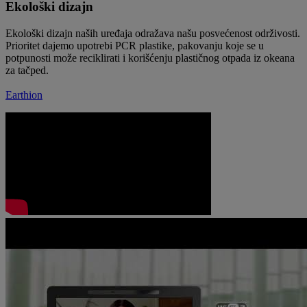
Ekološki dizajn
Ekološki dizajn naših uređaja odražava našu posvećenost održivosti.
Prioritet dajemo upotrebi PCR plastike, pakovanju koje se u
potpunosti može reciklirati i korišćenju plastičnog otpada iz okeana
za tačped.
Earthion