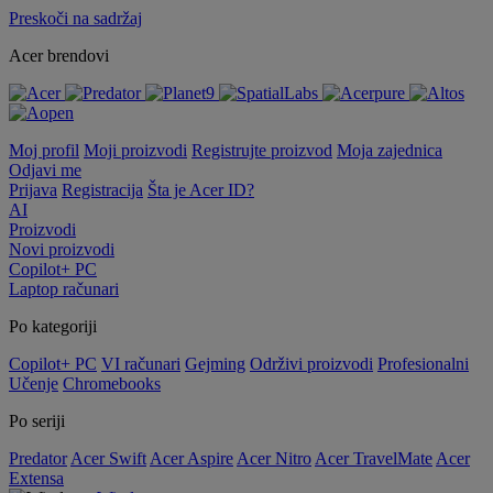
Preskoči na sadržaj
Acer brendovi
Moj profil
Moji proizvodi
Registrujte proizvod
Moja zajednica
Odjavi me
Prijava
Registracija
Šta je Acer ID?
AI
Proizvodi
Novi proizvodi
Copilot+ PC
Laptop računari
Po kategoriji
Copilot+ PC
VI računari
Gejming
Održivi proizvodi
Profesionalni
Učenje
Chromebooks
Po seriji
Predator
Acer Swift
Acer Aspire
Acer Nitro
Acer TravelMate
Acer
Extensa