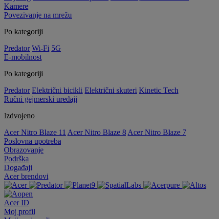
Kamere
Povezivanje na mrežu
Po kategoriji
Predator
Wi-Fi
5G
E-mobilnost
Po kategoriji
Predator
Električni bicikli
Električni skuteri
Kinetic Tech
Ručni gejmerski uređaji
Izdvojeno
Acer Nitro Blaze 11
Acer Nitro Blaze 8
Acer Nitro Blaze 7
Poslovna upotreba
Obrazovanje
Podrška
Događaji
Acer brendovi
Acer ID
Moj profil