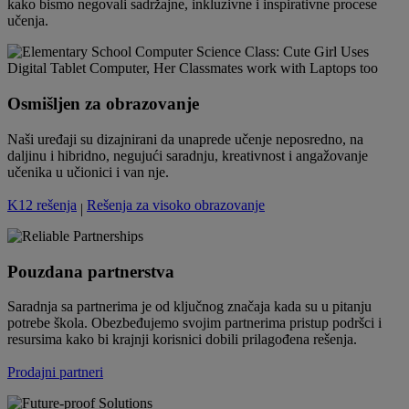
kako bismo negovali sadržajne, inkluzivne i inspirativne procese
učenja.
Osmišljen za obrazovanje
Naši uređaji su dizajnirani da unaprede učenje neposredno, na
daljinu i hibridno, negujući saradnju, kreativnost i angažovanje
učenika u učionici i van nje.
K12 rešenja
Rešenja za visoko obrazovanje
|
Pouzdana partnerstva
Saradnja sa partnerima je od ključnog značaja kada su u pitanju
potrebe škola. Obezbeđujemo svojim partnerima pristup podršci i
resursima kako bi krajnji korisnici dobili prilagođena rešenja.
Prodajni partneri