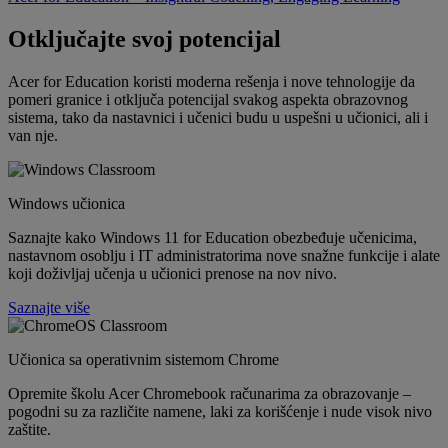
Otključajte svoj potencijal
Acer for Education koristi moderna rešenja i nove tehnologije da
pomeri granice i otključa potencijal svakog aspekta obrazovnog
sistema, tako da nastavnici i učenici budu u uspešni u učionici, ali i
van nje.
Windows učionica
Saznajte kako Windows 11 for Education obezbeđuje učenicima,
nastavnom osoblju i IT administratorima nove snažne funkcije i alate
koji doživljaj učenja u učionici prenose na nov nivo.
Saznajte više
Učionica sa operativnim sistemom Chrome
Opremite školu Acer Chromebook računarima za obrazovanje –
pogodni su za različite namene, laki za korišćenje i nude visok nivo
zaštite.