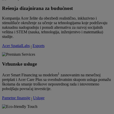
Rešenja dizajnirana za budućnost
Kompanija Acer želite da obezbedi realistično, inkluzivno i
stimulišuće okruženje za učenje sa tehnologijama koje podržavaju
naknadnu nadogradnju i ponudi alternativu za razvoj socijalnih
veština i STEM (nauka, tehnologija, inženjerstvo i matematika)
studije.
Acer SpatialLabs
Esports
|
Vrhunske usluge
1
Acer Smart Financing sa modelom
zasnovanim na mesečnoj
pretplati i Acer Care Plus sa sveobuhvatnim skupom usluga pomažu
školama da smanje troškove neposrednog rada i istovremeno
poboljšaju povraćaj investicije.
Pametne finansije
Usluge
|