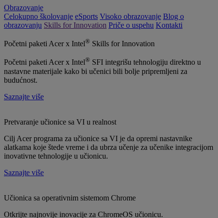
Obrazovanje
Celokupno školovanje
eSports
Visoko obrazovanje
Blog o
obrazovanju
Skills for Innovation
Priče o uspehu
Kontakti
®
Početni paketi Acer x Intel
Skills for Innovation
®
Početni paketi Acer x Intel
SFI integrišu tehnologiju direktno u
nastavne materijale kako bi učenici bili bolje pripremljeni za
budućnost.
Saznajte više
Pretvaranje učionice sa VI u realnost
Cilj Acer programa za učionice sa VI je da opremi nastavnike
alatkama koje štede vreme i da ubrza učenje za učenike integracijom
inovativne tehnologije u učionicu.
Saznajte više
Učionica sa operativnim sistemom Chrome
Otkrijte najnovije inovacije za ChromeOS učionicu.