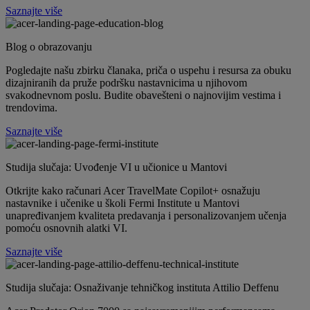
Saznajte više
Blog o obrazovanju
Pogledajte našu zbirku članaka, priča o uspehu i resursa za obuku
dizajniranih da pruže podršku nastavnicima u njihovom
svakodnevnom poslu. Budite obavešteni o najnovijim vestima i
trendovima.
Saznajte više
Studija slučaja: Uvođenje VI u učionice u Mantovi
Otkrijte kako računari Acer TravelMate Copilot+ osnažuju
nastavnike i učenike u školi Fermi Institute u Mantovi
unapređivanjem kvaliteta predavanja i personalizovanjem učenja
pomoću osnovnih alatki VI.
Saznajte više
Studija slučaja: Osnaživanje tehničkog instituta Attilio Deffenu