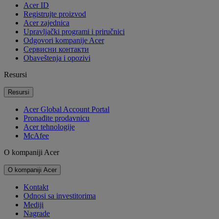
Acer ID
Registrujte proizvod
Acer zajednica
Upravljački programi i priručnici
Odgovori kompanije Acer
Cервисни контакти
Obaveštenja i opozivi
Resursi
Resursi
Acer Global Account Portal
Pronađite prodavnicu
Acer tehnologije
McAfee
O kompaniji Acer
O kompaniji Acer
Kontakt
Odnosi sa investitorima
Mediji
Nagrade