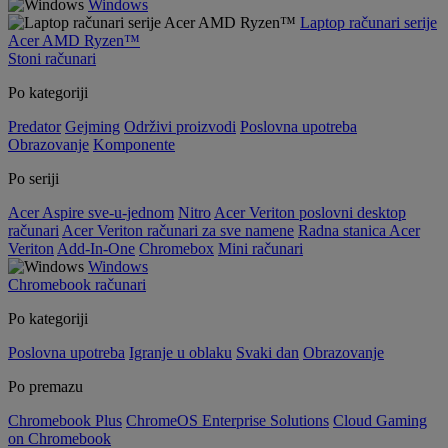
Windows
Laptop računari serije
Acer AMD Ryzen™
Stoni računari
Po kategoriji
Predator
Gejming
Održivi proizvodi
Poslovna upotreba
Obrazovanje
Komponente
Po seriji
Acer Aspire sve-u-jednom
Nitro
Acer Veriton poslovni desktop
računari
Acer Veriton računari za sve namene
Radna stanica Acer
Veriton
Add-In-One
Chromebox
Mini računari
Windows
Chromebook računari
Po kategoriji
Poslovna upotreba
Igranje u oblaku
Svaki dan
Obrazovanje
Po premazu
Chromebook Plus
ChromeOS Enterprise Solutions
Cloud Gaming
on Chromebook