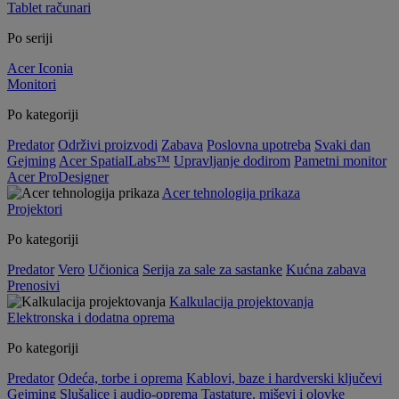
Tablet računari
Po seriji
Acer Iconia
Monitori
Po kategoriji
Predator
Održivi proizvodi
Zabava
Poslovna upotreba
Svaki dan
Gejming
Acer SpatialLabs™
Upravljanje dodirom
Pametni monitor
Acer ProDesigner
Acer tehnologija prikaza
Projektori
Po kategoriji
Predator
Vero
Učionica
Serija za sale za sastanke
Kućna zabava
Prenosivi
Kalkulacija projektovanja
Elektronska i dodatna oprema
Po kategoriji
Predator
Odeća, torbe i oprema
Kablovi, baze i hardverski ključevi
Gejming
Slušalice i audio-oprema
Tastature, miševi i olovke