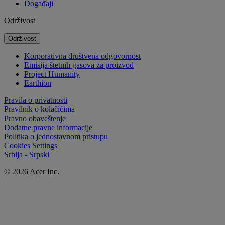
Događaji
Održivost
Održivost
Korporativna društvena odgovornost
Emisija štetnih gasova za proizvod
Project Humanity
Earthion
Pravila o privatnosti
Pravilnik o kolačićima
Pravno obaveštenje
Dodatne pravne informacije
Politika o jednostavnom pristupu
Cookies Settings
Srbija - Srpski
© 2026 Acer Inc.