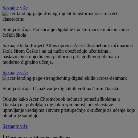
Saznajte više
Studija slučaja: Podsticanje digitalne transformacije u učionicama
čeških škola
Saznajte kako Project Albus oprema Acer Chromebook računarima
škole širom Češke i na taj način obezbeđuje učenicima i
nastavnicima objedinjenu platformu prilagodljivog obima za
moderno digitalno učenje.
Saznajte više
Studija slučaja: Osnaživanje digitalnih veština širom Danske
Otkrijte kako Acer Chromebook računari pomažu školama u
Danskoj da poboljšaju digitalnu spremnost, pojednostave
upravljanje uređajima i stvore pristupačnije okruženje za učenje koje
ohrabruje saradnju.
Saznajte više
1
Dostupno u odabranim zemljama.