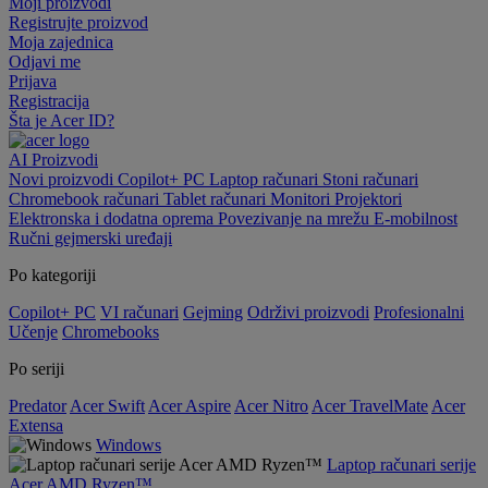
Moji proizvodi
Registrujte proizvod
Moja zajednica
Odjavi me
Prijava
Registracija
Šta je Acer ID?
AI
Proizvodi
Novi proizvodi
Copilot+ PC
Laptop računari
Stoni računari
Chromebook računari
Tablet računari
Monitori
Projektori
Elektronska i dodatna oprema
Povezivanje na mrežu
E-mobilnost
Ručni gejmerski uređaji
Po kategoriji
Copilot+ PC
VI računari
Gejming
Održivi proizvodi
Profesionalni
Učenje
Chromebooks
Po seriji
Predator
Acer Swift
Acer Aspire
Acer Nitro
Acer TravelMate
Acer
Extensa
Windows
Laptop računari serije
Acer AMD Ryzen™