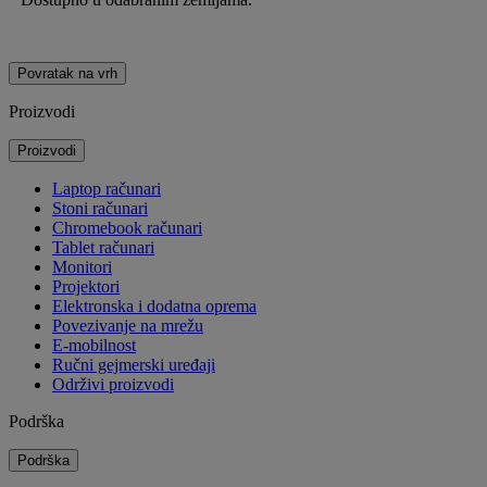
Povratak na vrh
Proizvodi
Proizvodi
Laptop računari
Stoni računari
Chromebook računari
Tablet računari
Monitori
Projektori
Elektronska i dodatna oprema
Povezivanje na mrežu
E-mobilnost
Ručni gejmerski uređaji
Održivi proizvodi
Podrška
Podrška