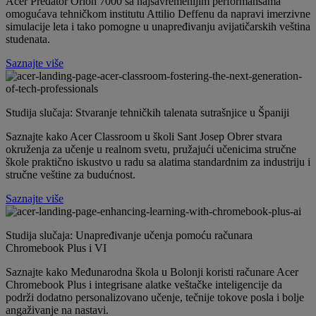
Acer Predator Orion 7000 sa najsavremenijim performansama
omogućava tehničkom institutu Attilio Deffenu da napravi imerzivne
simulacije leta i tako pomogne u unapređivanju avijatičarskih veština
studenata.
Saznajte više
Studija slučaja: Stvaranje tehničkih talenata sutrašnjice u Španiji
Saznajte kako Acer Classroom u školi Sant Josep Obrer stvara
okruženja za učenje u realnom svetu, pružajući učenicima stručne
škole praktično iskustvo u radu sa alatima standardnim za industriju i
stručne veštine za budućnost.
Saznajte više
Studija slučaja: Unapređivanje učenja pomoću računara
Chromebook Plus i VI
Saznajte kako Međunarodna škola u Bolonji koristi računare Acer
Chromebook Plus i integrisane alatke veštačke inteligencije da
podrži dodatno personalizovano učenje, tečnije tokove posla i bolje
angaživanje na nastavi.