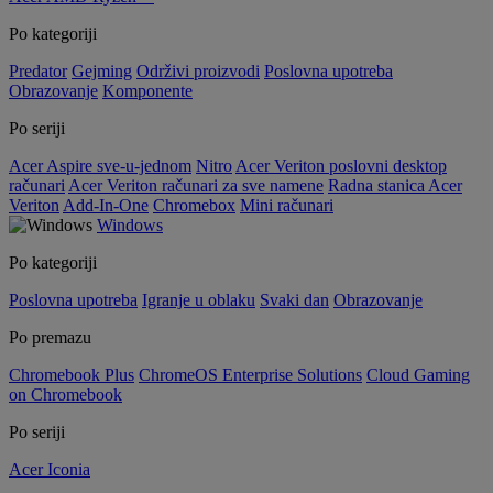
Po kategoriji
Predator
Gejming
Održivi proizvodi
Poslovna upotreba
Obrazovanje
Komponente
Po seriji
Acer Aspire sve-u-jednom
Nitro
Acer Veriton poslovni desktop
računari
Acer Veriton računari za sve namene
Radna stanica Acer
Veriton
Add-In-One
Chromebox
Mini računari
Windows
Po kategoriji
Poslovna upotreba
Igranje u oblaku
Svaki dan
Obrazovanje
Po premazu
Chromebook Plus
ChromeOS Enterprise Solutions
Cloud Gaming
on Chromebook
Po seriji
Acer Iconia