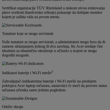
Sertifikat organizacije TÜV Rheinland o niskom nivou emitovanja
plave svetlosti (hardversko rešenje) pokazuje da dobijate monitor
kojem je zaštita vida na prvom mestu.
Tastature koje se mogu servisirati
Naše tastature se mogu servisirati, a administratori mogu brzo da ih
zamene uklanjanjem jednog ili dva zavrtnja, što Acer uređaje čini
idealnim za dinamično okruženje u učionici u kojem se mogu
dogoditi nezgode.
3
Indikatori baterije i Wi-Fi mreže
Zahvaljujući indikatorima baterije i Wi-Fi mreže na prednjem
poklopcu Acer laptop računara, nastavnici će moći da provere status
računara učenika samo jednim pogledom.
Održiv dizajn