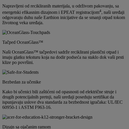
Napravljeni od recikliranih materijala, u održivom pakovanju, sa
4
energetski efikasnim dizajnom i EPEAT registracijom
, naši uređaji
odgovaraju duhu naše Earthion inicijative da se smanji otpad tokom
životnog veka uređaja.
Tačped OceanGlass™
Naši OceanGlass™ tačpedovi sadrže reciklirani plastični otpad i
imaju glatku teksturu koja na dodir podseća na staklo dok vaši prsti
klize po površini.
Bezbedan za učenike
Kako bi učenici bili zaštićeni od opasnosti od električne struje i
drugih potencijalnih pretnji, naši uređaji poseduju sertifikat da
ispunjavaju uslove dva standarda za bezbednost igračaka: UL/IEC
60950-1 i ASTM F963-16.
Dizajn sa ojačanim ramom