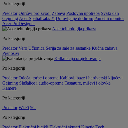
Po kategoriji
Predator
Održivi proizvodi
Zabava
Poslovna upotreba
Svaki dan
Gejming
Acer SpatialLabs™
Upravljanje dodirom
Pametni monitor
Acer ProDesigner
Acer tehnologija prikaza
Po kategoriji
Predator
Vero
Učionica
Serija za sale za sastanke
Kućna zabava
Prenosivi
Kalkulacija projektovanja
Po kategoriji
Predator
Odeća, torbe i oprema
Kablovi, baze i hardverski ključevi
Gejming
Slušalice i audio-oprema
Tastature, miševi i olovke
Kamere
Po kategoriji
Predator
Wi-Fi
5G
Po kategoriji
Predator
Električni bicikli
Električni skuteri
Kinetic Tech