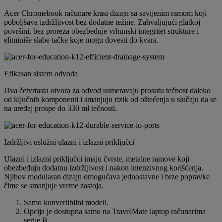
Acer Chromebook računare krasi dizajn sa savijenim ramom koji
poboljšava izdržljivost bez dodatne težine. Zahvaljujući glatkoj
površini, bez proreza obezbeđuje vrhunski integritet strukture i
eliminiše slabe tačke koje mogu dovesti do kvara.
Efikasan sistem odvoda
Dva četvrtasta otvora za odvod usmeravaju prosutu tečnost daleko
od ključnih komponenti i smanjuju rizik od oštećenja u slučaju da se
na uređaj prospe do 330 ml tečnosti.
Izdržljivi uslužni ulazni i izlazni priključci
Ulazni i izlazni priključci imaju čvrste, metalne ramove koji
obezbeđuju dodatnu izdržljivost i nakon intenzivnog korišćenja.
Njihov modularan dizajn omogućava jednostavne i brze popravke
čime se smanjuje vreme zastoja.
Samo konvertibilni modeli.
Opcija je dostupna samo na TravelMate laptop računarima
serije B.