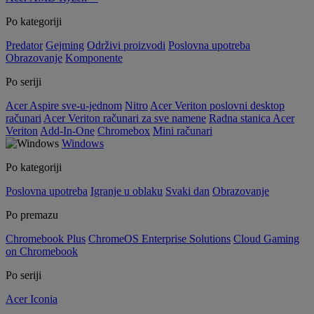
Po kategoriji
Predator
Gejming
Održivi proizvodi
Poslovna upotreba
Obrazovanje
Komponente
Po seriji
Acer Aspire sve-u-jednom
Nitro
Acer Veriton poslovni desktop
računari
Acer Veriton računari za sve namene
Radna stanica Acer
Veriton
Add-In-One
Chromebox
Mini računari
Windows
Po kategoriji
Poslovna upotreba
Igranje u oblaku
Svaki dan
Obrazovanje
Po premazu
Chromebook Plus
ChromeOS Enterprise Solutions
Cloud Gaming
on Chromebook
Po seriji
Acer Iconia