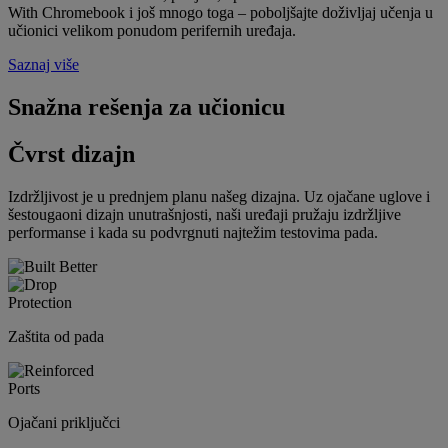
With Chromebook i još mnogo toga – poboljšajte doživljaj učenja u
učionici velikom ponudom perifernih uređaja.
Saznaj više
Snažna rešenja za učionicu
Čvrst dizajn
Izdržljivost je u prednjem planu našeg dizajna. Uz ojačane uglove i
šestougaoni dizajn unutrašnjosti, naši uređaji pružaju izdržljive
performanse i kada su podvrgnuti najtežim testovima pada.
Zaštita od pada
Ojačani priključci