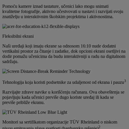
Pomoću kamere iznad tastature, učenici lako mogu snimati
kvalitetne fotografije, aktivno učestvovati u nastavi i razvijati svoju
znatiželju u interaktivnim školskim projektima i aktivnostima.
Fleksibilni ekrani
Naši uređaji koji imaju ekrane sa odnosom 16:10 nude dodatni
vertikalni prostor za čitanje i zadatke, dok opcioni ekrani osetljivi na
dodir pomažu učenicima da budu interaktivniji u radu na digitalnom
sadržaju.
3
Tehnologija koja koristi podsetnike za udaljenost od ekrana i pauzu
Razvijajte zdrave navike u korišćenju računara. Ova obaveštenja se
pojavljuju kada učenici previše dugo koriste uređaj ili kada se
previše približe ekranu.
Monitori sa sertifikatom organizacije TÜV Rheinland o niskom
2
nivou emitovanja plave svetlosti (hardversko rešenje)