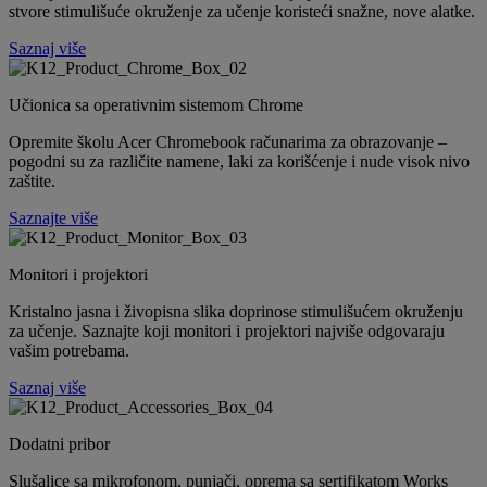
stvore stimulišuće okruženje za učenje koristeći snažne, nove alatke.
Saznaj više
Učionica sa operativnim sistemom Chrome
Opremite školu Acer Chromebook računarima za obrazovanje –
pogodni su za različite namene, laki za korišćenje i nude visok nivo
zaštite.
Saznajte više
Monitori i projektori
Kristalno jasna i živopisna slika doprinose stimulišućem okruženju
za učenje. Saznajte koji monitori i projektori najviše odgovaraju
vašim potrebama.
Saznaj više
Dodatni pribor
Slušalice sa mikrofonom, punjači, oprema sa sertifikatom Works