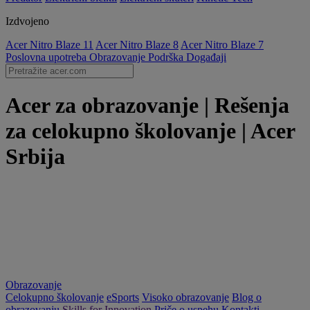
Izdvojeno
Acer Nitro Blaze 11
Acer Nitro Blaze 8
Acer Nitro Blaze 7
Poslovna upotreba
Obrazovanje
Podrška
Događaji
Acer za obrazovanje | Rešenja
za celokupno školovanje | Acer
Srbija
Obrazovanje
Celokupno školovanje
eSports
Visoko obrazovanje
Blog o
obrazovanju
Skills for Innovation
Priče o uspehu
Kontakti