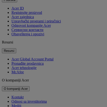
Acer ID
Registrujte proizvod
Acer zajednica
Upravljački programi i priručnici
Odgovori kompanije Acer
Cервисни контакти
Obaveštenja i opozivi
Resursi
Resursi
Acer Global Account Portal
Pronađite prodavnicu
Acer tehnologije
McAfee
O kompaniji Acer
O kompaniji Acer
Kontakt
Odnosi sa investitorima
Mediji