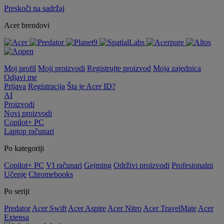
Preskoči na sadržaj
Acer brendovi
Moj profil
Moji proizvodi
Registrujte proizvod
Moja zajednica
Odjavi me
Prijava
Registracija
Šta je Acer ID?
AI
Proizvodi
Novi proizvodi
Copilot+ PC
Laptop računari
Po kategoriji
Copilot+ PC
VI računari
Gejming
Održivi proizvodi
Profesionalni
Učenje
Chromebooks
Po seriji
Predator
Acer Swift
Acer Aspire
Acer Nitro
Acer TravelMate
Acer
Extensa