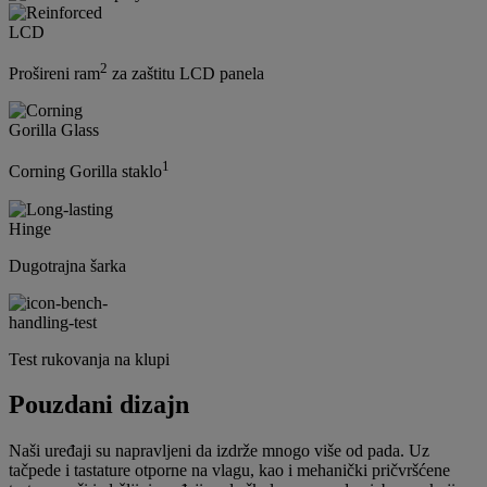
2
Prošireni ram
za zaštitu LCD panela
1
Corning Gorilla staklo
Dugotrajna šarka
Test rukovanja na klupi
Pouzdani dizajn
Naši uređaji su napravljeni da izdrže mnogo više od pada. Uz
tačpede i tastature otporne na vlagu, kao i mehanički pričvršćene