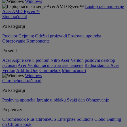
Windows
Laptop računari serije
Acer AMD Ryzen™
Stoni računari
Po kategoriji
Predator
Gejming
Održivi proizvodi
Poslovna upotreba
Obrazovanje
Komponente
Po seriji
Acer Aspire sve-u-jednom
Nitro
Acer Veriton poslovni desktop
računari
Acer Veriton računari za sve namene
Radna stanica Acer
Veriton
Add-In-One
Chromebox
Mini računari
Windows
Chromebook računari
Po kategoriji
Poslovna upotreba
Igranje u oblaku
Svaki dan
Obrazovanje
Po premazu
Chromebook Plus
ChromeOS Enterprise Solutions
Cloud Gaming
on Chromebook