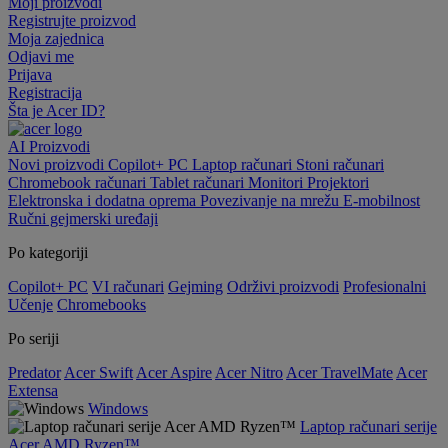
Moji proizvodi
Registrujte proizvod
Moja zajednica
Odjavi me
Prijava
Registracija
Šta je Acer ID?
AI
Proizvodi
Novi proizvodi
Copilot+ PC
Laptop računari
Stoni računari
Chromebook računari
Tablet računari
Monitori
Projektori
Elektronska i dodatna oprema
Povezivanje na mrežu
E-mobilnost
Ručni gejmerski uređaji
Po kategoriji
Copilot+ PC
VI računari
Gejming
Održivi proizvodi
Profesionalni
Učenje
Chromebooks
Po seriji
Predator
Acer Swift
Acer Aspire
Acer Nitro
Acer TravelMate
Acer
Extensa
Windows
Laptop računari serije
Acer AMD Ryzen™