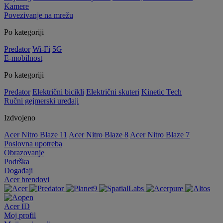
Kamere
Povezivanje na mrežu
Po kategoriji
Predator
Wi-Fi
5G
E-mobilnost
Po kategoriji
Predator
Električni bicikli
Električni skuteri
Kinetic Tech
Ručni gejmerski uređaji
Izdvojeno
Acer Nitro Blaze 11
Acer Nitro Blaze 8
Acer Nitro Blaze 7
Poslovna upotreba
Obrazovanje
Podrška
Događaji
Acer brendovi
Acer ID
Moj profil