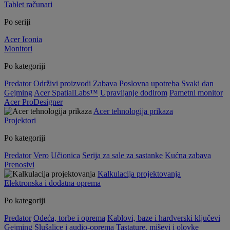
Tablet računari
Po seriji
Acer Iconia
Monitori
Po kategoriji
Predator
Održivi proizvodi
Zabava
Poslovna upotreba
Svaki dan
Gejming
Acer SpatialLabs™
Upravljanje dodirom
Pametni monitor
Acer ProDesigner
Acer tehnologija prikaza
Projektori
Po kategoriji
Predator
Vero
Učionica
Serija za sale za sastanke
Kućna zabava
Prenosivi
Kalkulacija projektovanja
Elektronska i dodatna oprema
Po kategoriji
Predator
Odeća, torbe i oprema
Kablovi, baze i hardverski ključevi
Gejming
Slušalice i audio-oprema
Tastature, miševi i olovke