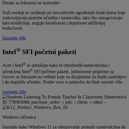
Dizajn sa fokusom na korisnike
Naši uređaji se razlikuju po inovativnim ugrađenim funkcijama koje
zadovoljavaju potrebe učenika i nastavnika, tako što omogućavaju
lako korišćenje, neguju kreativnost i doprinose održivijoj
budućnosti.
Saznajte više
®
Intel
SFI početni paketi
®
Acer i Intel
se udružuju kako bi obezbedili nastavnicima i
®
učenicima Intel
SFI početne pakete, jedinstvene pripreme za
časove sa fokusom na veštine koje su dizajnirane da budu zanimljive
i da inspirišu učenike. Pratite vezu u nastavku da biste saznali više.
Saznajte više
Windows učionica
Saznajte kako Windows 11 za obrazovanje pomaže nastavnicima da