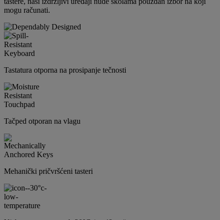
tastere, naši izdržljivi uređaji nude školama pouzdan izbor na koji
mogu računati.
Tastatura otporna na prosipanje tečnosti
Tačped otporan na vlagu
Mehanički pričvršćeni tasteri