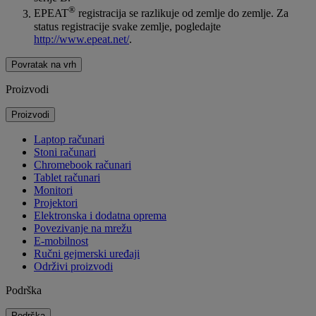
®
EPEAT
registracija se razlikuje od zemlje do zemlje. Za
status registracije svake zemlje, pogledajte
http://www.epeat.net/
.
Povratak na vrh
Proizvodi
Proizvodi
Laptop računari
Stoni računari
Chromebook računari
Tablet računari
Monitori
Projektori
Elektronska i dodatna oprema
Povezivanje na mrežu
E-mobilnost
Ručni gejmerski uređaji
Održivi proizvodi
Podrška
Podrška