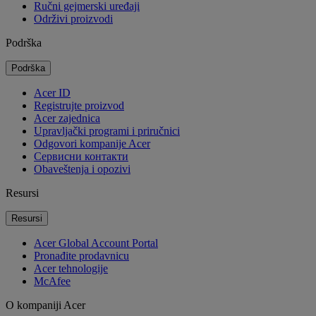
Ručni gejmerski uređaji
Održivi proizvodi
Podrška
Podrška
Acer ID
Registrujte proizvod
Acer zajednica
Upravljački programi i priručnici
Odgovori kompanije Acer
Cервисни контакти
Obaveštenja i opozivi
Resursi
Resursi
Acer Global Account Portal
Pronađite prodavnicu
Acer tehnologije
McAfee
O kompaniji Acer