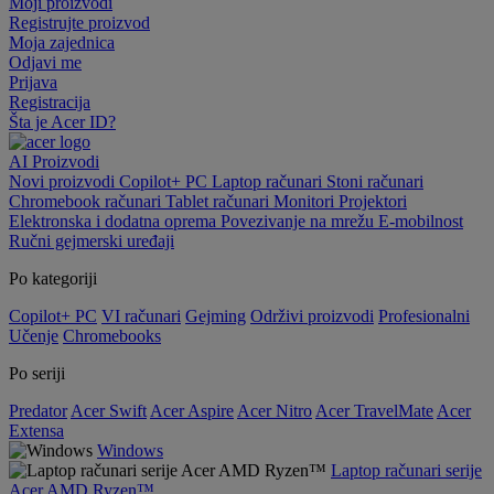
Moji proizvodi
Registrujte proizvod
Moja zajednica
Odjavi me
Prijava
Registracija
Šta je Acer ID?
AI
Proizvodi
Novi proizvodi
Copilot+ PC
Laptop računari
Stoni računari
Chromebook računari
Tablet računari
Monitori
Projektori
Elektronska i dodatna oprema
Povezivanje na mrežu
E-mobilnost
Ručni gejmerski uređaji
Po kategoriji
Copilot+ PC
VI računari
Gejming
Održivi proizvodi
Profesionalni
Učenje
Chromebooks
Po seriji
Predator
Acer Swift
Acer Aspire
Acer Nitro
Acer TravelMate
Acer
Extensa
Windows
Laptop računari serije
Acer AMD Ryzen™