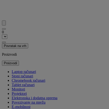
0
Povratak na vrh
Proizvodi
Proizvodi
Laptop računari
Stoni računari
Chromebook računari
Tablet računari
Monitori
Projektori
Elektronska i dodatna oprema
Povezivanje na mrežu
E-mobilnost