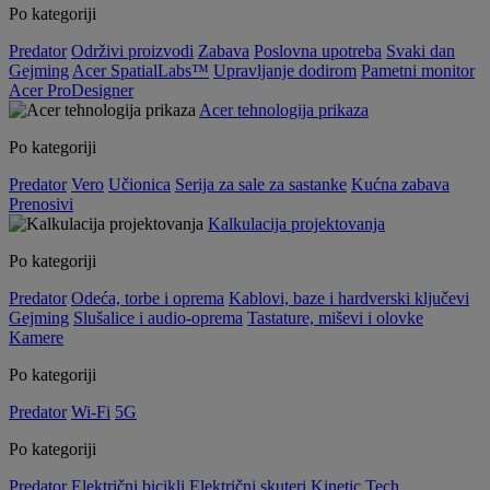
Po kategoriji
Predator
Održivi proizvodi
Zabava
Poslovna upotreba
Svaki dan
Gejming
Acer SpatialLabs™
Upravljanje dodirom
Pametni monitor
Acer ProDesigner
Acer tehnologija prikaza
Po kategoriji
Predator
Vero
Učionica
Serija za sale za sastanke
Kućna zabava
Prenosivi
Kalkulacija projektovanja
Po kategoriji
Predator
Odeća, torbe i oprema
Kablovi, baze i hardverski ključevi
Gejming
Slušalice i audio-oprema
Tastature, miševi i olovke
Kamere
Po kategoriji
Predator
Wi-Fi
5G
Po kategoriji
Predator
Električni bicikli
Električni skuteri
Kinetic Tech