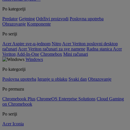
Po kategoriji
Predator
Gejming
Održivi proizvodi
Poslovna upotreba
Obrazovanje
Komponente
Po seriji
Acer Aspire sve-u-jednom
Nitro
Acer Veriton poslovni desktop
računari
Acer Veriton računari za sve namene
Radna stanica Acer
Veriton
Add-In-One
Chromebox
Mini računari
Windows
Po kategoriji
Poslovna upotreba
Igranje u oblaku
Svaki dan
Obrazovanje
Po premazu
Chromebook Plus
ChromeOS Enterprise Solutions
Cloud Gaming
on Chromebook
Po seriji
Acer Iconia