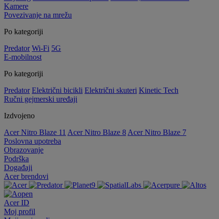
Kamere
Povezivanje na mrežu
Po kategoriji
Predator
Wi-Fi
5G
E-mobilnost
Po kategoriji
Predator
Električni bicikli
Električni skuteri
Kinetic Tech
Ručni gejmerski uređaji
Izdvojeno
Acer Nitro Blaze 11
Acer Nitro Blaze 8
Acer Nitro Blaze 7
Poslovna upotreba
Obrazovanje
Podrška
Događaji
Acer brendovi
Acer ID
Moj profil