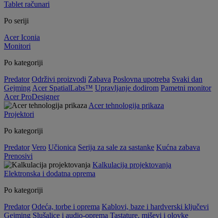
Tablet računari
Po seriji
Acer Iconia
Monitori
Po kategoriji
Predator
Održivi proizvodi
Zabava
Poslovna upotreba
Svaki dan
Gejming
Acer SpatialLabs™
Upravljanje dodirom
Pametni monitor
Acer ProDesigner
Acer tehnologija prikaza
Projektori
Po kategoriji
Predator
Vero
Učionica
Serija za sale za sastanke
Kućna zabava
Prenosivi
Kalkulacija projektovanja
Elektronska i dodatna oprema
Po kategoriji
Predator
Odeća, torbe i oprema
Kablovi, baze i hardverski ključevi
Gejming
Slušalice i audio-oprema
Tastature, miševi i olovke