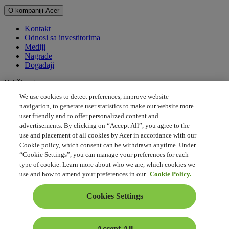
O kompaniji Acer
Kontakt
Odnosi sa investitorima
Mediji
Nagrade
Događaji
Održivost
We use cookies to detect preferences, improve website
Održivost
navigation, to generate user statistics to make our website more
user friendly and to offer personalized content and
Korporativna društvena odgovornost
advertisements. By clicking on “Accept All”, you agree to the
Emisija štetnih gasova za proizvod
use and placement of all cookies by Acer in accordance with our
Project Humanity
Cookie policy, which consent can be withdrawn anytime. Under
Earthion
“Cookie Settings”, you can manage your preferences for each
Pravila o privatnosti
type of cookie. Learn more about who we are, which cookies we
Pravilnik o kolačićima
use and how to amend your preferences in our
Cookie Policy.
Pravno obaveštenje
Dodatne pravne informacije
Cookies Settings
Politika o jednostavnom pristupu
Cookies Settings
Srbija - Srpski
Accept All