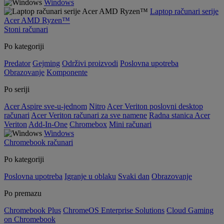
Windows
Laptop računari serije
Acer AMD Ryzen™
Stoni računari
Po kategoriji
Predator
Gejming
Održivi proizvodi
Poslovna upotreba
Obrazovanje
Komponente
Po seriji
Acer Aspire sve-u-jednom
Nitro
Acer Veriton poslovni desktop
računari
Acer Veriton računari za sve namene
Radna stanica Acer
Veriton
Add-In-One
Chromebox
Mini računari
Windows
Chromebook računari
Po kategoriji
Poslovna upotreba
Igranje u oblaku
Svaki dan
Obrazovanje
Po premazu
Chromebook Plus
ChromeOS Enterprise Solutions
Cloud Gaming
on Chromebook