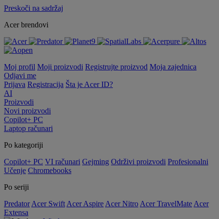
Preskoči na sadržaj
Acer brendovi
Moj profil
Moji proizvodi
Registrujte proizvod
Moja zajednica
Odjavi me
Prijava
Registracija
Šta je Acer ID?
AI
Proizvodi
Novi proizvodi
Copilot+ PC
Laptop računari
Po kategoriji
Copilot+ PC
VI računari
Gejming
Održivi proizvodi
Profesionalni
Učenje
Chromebooks
Po seriji
Predator
Acer Swift
Acer Aspire
Acer Nitro
Acer TravelMate
Acer
Extensa