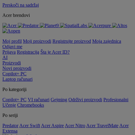
Preskoči na sadržaj
Acer brendovi
Moj profil
Moji proizvodi
Registrujte proizvod
Moja zajednica
Odjavi me
Prijava
Registracija
Šta je Acer ID?
AI
Proizvodi
Novi proizvodi
Copilot+ PC
Laptop računari
Po kategoriji
Copilot+ PC
VI računari
Gejming
Održivi proizvodi
Profesionalni
Učenje
Chromebooks
Po seriji
Predator
Acer Swift
Acer Aspire
Acer Nitro
Acer TravelMate
Acer
Extensa