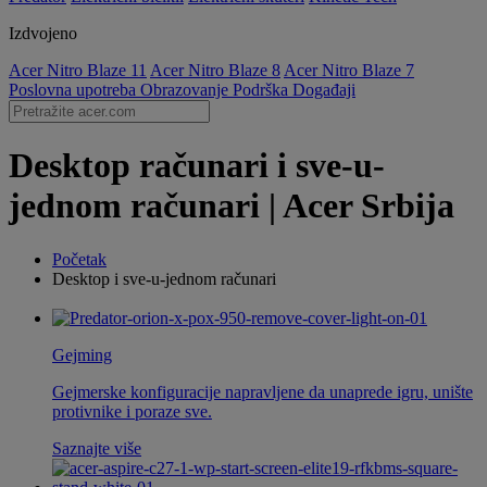
Izdvojeno
Acer Nitro Blaze 11
Acer Nitro Blaze 8
Acer Nitro Blaze 7
Poslovna upotreba
Obrazovanje
Podrška
Događaji
Desktop računari i sve-u-
jednom računari | Acer Srbija
Početak
Desktop i sve-u-jednom računari
Gejming
Gejmerske konfiguracije napravljene da unaprede igru, unište
protivnike i poraze sve.
Saznajte više