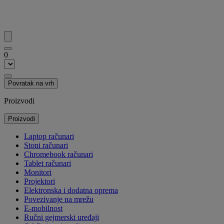
0
Povratak na vrh
Proizvodi
Proizvodi
Laptop računari
Stoni računari
Chromebook računari
Tablet računari
Monitori
Projektori
Elektronska i dodatna oprema
Povezivanje na mrežu
E-mobilnost
Ručni gejmerski uređaji