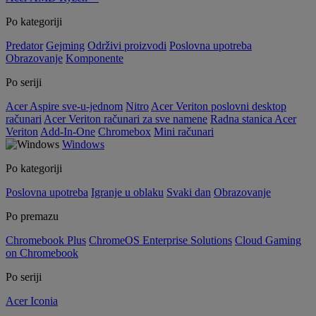
Po kategoriji
Predator
Gejming
Održivi proizvodi
Poslovna upotreba
Obrazovanje
Komponente
Po seriji
Acer Aspire sve-u-jednom
Nitro
Acer Veriton poslovni desktop
računari
Acer Veriton računari za sve namene
Radna stanica Acer
Veriton
Add-In-One
Chromebox
Mini računari
Windows
Po kategoriji
Poslovna upotreba
Igranje u oblaku
Svaki dan
Obrazovanje
Po premazu
Chromebook Plus
ChromeOS Enterprise Solutions
Cloud Gaming
on Chromebook
Po seriji
Acer Iconia