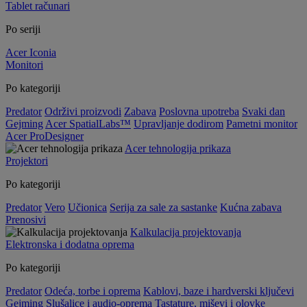
Tablet računari
Po seriji
Acer Iconia
Monitori
Po kategoriji
Predator
Održivi proizvodi
Zabava
Poslovna upotreba
Svaki dan
Gejming
Acer SpatialLabs™
Upravljanje dodirom
Pametni monitor
Acer ProDesigner
Acer tehnologija prikaza
Projektori
Po kategoriji
Predator
Vero
Učionica
Serija za sale za sastanke
Kućna zabava
Prenosivi
Kalkulacija projektovanja
Elektronska i dodatna oprema
Po kategoriji
Predator
Odeća, torbe i oprema
Kablovi, baze i hardverski ključevi
Gejming
Slušalice i audio-oprema
Tastature, miševi i olovke