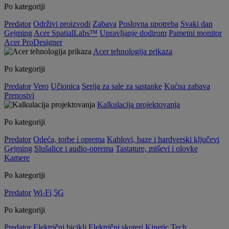
Po kategoriji
Predator
Održivi proizvodi
Zabava
Poslovna upotreba
Svaki dan
Gejming
Acer SpatialLabs™
Upravljanje dodirom
Pametni monitor
Acer ProDesigner
Acer tehnologija prikaza
Po kategoriji
Predator
Vero
Učionica
Serija za sale za sastanke
Kućna zabava
Prenosivi
Kalkulacija projektovanja
Po kategoriji
Predator
Odeća, torbe i oprema
Kablovi, baze i hardverski ključevi
Gejming
Slušalice i audio-oprema
Tastature, miševi i olovke
Kamere
Po kategoriji
Predator
Wi-Fi
5G
Po kategoriji
Predator
Električni bicikli
Električni skuteri
Kinetic Tech