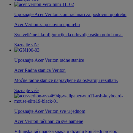
Upoznajte Acer Veriton stoni računari za poslovnu upotrebu
Acer Veriton za poslovnu upotrebu
Sve veličine i konfiguracije da udovolje vašim potrebama.
Saznajte više
Upoznajte Acer Veriton radne stanice
Acer Radna stanica Veriton
Moćne radne stanice napravljene da ostvaruju rezultate.
Saznajte više
Upoznajte Acer Veriton sve-u-jednom
Acer Veriton računari za sve namene
Vrhunska računarska snaga u dizajnu koji štedi prostor.