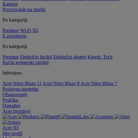
Kamere
Povezivanje na mrežu
Po kategoriji
Predator
Wi-Fi
5G
E-mobilnost
Po kategoriji
Predator
Električni bicikli
Električni skuteri
Kinetic Tech
Ručni gejmerski uređaji
Izdvojeno
Acer Nitro Blaze 11
Acer Nitro Blaze 8
Acer Nitro Blaze 7
Poslovna upotreba
Obrazovanje
Podrška
Događaji
Acer brendovi
Acer ID
Moj profil