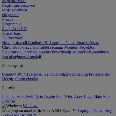
Moji proizvodi
Registrujte proizvod
Moja zajednica
Odjavi me
Prijava
Registracija
Šta je Acer ID?
AI
Proizvodi
Novi proizvodi
Copilot+ PC
Laptop računari
Stoni računari
Chromebook računari
Tablet računari
Monitori
Projektori
Elektronska i dodatna oprema
Povezivanje na mrežu
E-mobilnost
Ručni gejmerski uređaji
Po kategoriji
Copilot+ PC
VI računari
Gejming
Održivi proizvodi
Profesionalni
Učenje
Chromebooks
Po seriji
Predator
Acer Swift
Acer Aspire
Acer Nitro
Acer TravelMate
Acer
Extensa
Windows
Laptop računari serije
Acer AMD Ryzen™