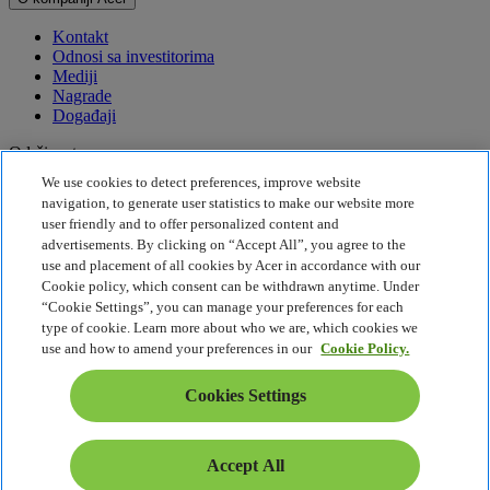
Kontakt
Odnosi sa investitorima
Mediji
Nagrade
Događaji
Održivost
We use cookies to detect preferences, improve website
Održivost
navigation, to generate user statistics to make our website more
user friendly and to offer personalized content and
Korporativna društvena odgovornost
advertisements. By clicking on “Accept All”, you agree to the
Emisija štetnih gasova za proizvod
use and placement of all cookies by Acer in accordance with our
Project Humanity
Cookie policy, which consent can be withdrawn anytime. Under
Earthion
“Cookie Settings”, you can manage your preferences for each
Pravila o privatnosti
type of cookie. Learn more about who we are, which cookies we
Pravilnik o kolačićima
use and how to amend your preferences in our
Cookie Policy.
Pravno obaveštenje
Dodatne pravne informacije
Cookies Settings
Politika o jednostavnom pristupu
Cookies Settings
Srbija - Srpski
Accept All
© 2026 Acer Inc.