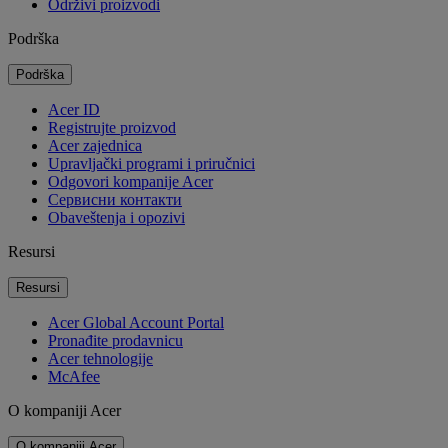
Održivi proizvodi
Podrška
Podrška
Acer ID
Registrujte proizvod
Acer zajednica
Upravljački programi i priručnici
Odgovori kompanije Acer
Cервисни контакти
Obaveštenja i opozivi
Resursi
Resursi
Acer Global Account Portal
Pronađite prodavnicu
Acer tehnologije
McAfee
O kompaniji Acer
O kompaniji Acer