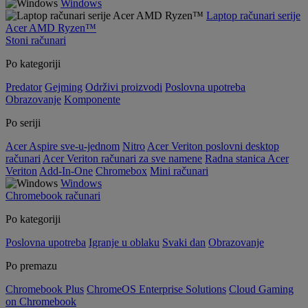
Windows
Laptop računari serije
Acer AMD Ryzen™
Stoni računari
Po kategoriji
Predator
Gejming
Održivi proizvodi
Poslovna upotreba
Obrazovanje
Komponente
Po seriji
Acer Aspire sve-u-jednom
Nitro
Acer Veriton poslovni desktop
računari
Acer Veriton računari za sve namene
Radna stanica Acer
Veriton
Add-In-One
Chromebox
Mini računari
Windows
Chromebook računari
Po kategoriji
Poslovna upotreba
Igranje u oblaku
Svaki dan
Obrazovanje
Po premazu
Chromebook Plus
ChromeOS Enterprise Solutions
Cloud Gaming
on Chromebook