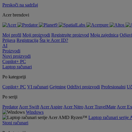
Preskoči na sadržaj
Acer brendovi
Moj profil
Moji proizvodi
Registrujte proizvod
Moja zajednica
Odjav
Prijava
Registracija
Šta je Acer ID?
AI
Proizvodi
Novi proizvodi
Copilot+ PC
Laptop računari
Po kategoriji
Copilot+ PC
VI računari
Gejming
Održivi proizvodi
Profesionalni
Uč
Po seriji
Predator
Acer Swift
Acer Aspire
Acer Nitro
Acer TravelMate
Acer Ex
Windows
Laptop računari seri
Stoni računari