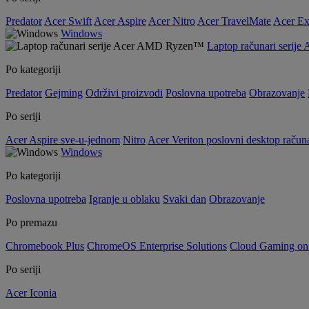
Predator
Acer Swift
Acer Aspire
Acer Nitro
Acer TravelMate
Acer Ex
Windows
Laptop računari seri
Po kategoriji
Predator
Gejming
Održivi proizvodi
Poslovna upotreba
Obrazovanje
Po seriji
Acer Aspire sve-u-jednom
Nitro
Acer Veriton poslovni desktop računa
Windows
Po kategoriji
Poslovna upotreba
Igranje u oblaku
Svaki dan
Obrazovanje
Po premazu
Chromebook Plus
ChromeOS Enterprise Solutions
Cloud Gaming o
Po seriji
Acer Iconia