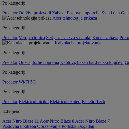
Po kategoriji
Predator
Održivi proizvodi
Zabava
Poslovna upotreba
Svaki dan
Gej
Acer tehnologija prikaza
Po kategoriji
Predator
Vero
Učionica
Serija za sale za sastanke
Kućna zabava
Preno
Kalkulacija projektovanja
Po kategoriji
Predator
Odeća, torbe i oprema
Kablovi, baze i hardverski ključevi
G
Po kategoriji
Predator
Wi-Fi
5G
Po kategoriji
Predator
Električni bicikli
Električni skuteri
Kinetic Tech
Izdvojeno
Acer Nitro Blaze 11
Acer Nitro Blaze 8
Acer Nitro Blaze 7
Poslovna upotreba
Obrazovanje
Podrška
Događaji