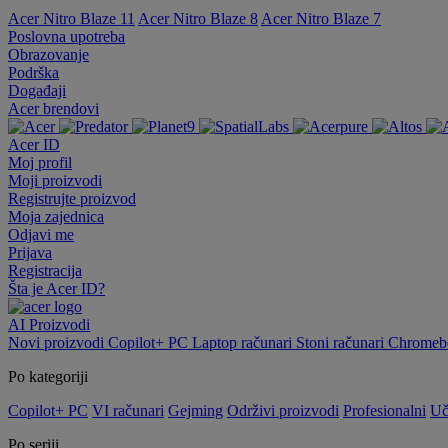
Acer Nitro Blaze 11
Acer Nitro Blaze 8
Acer Nitro Blaze 7
Poslovna upotreba
Obrazovanje
Podrška
Događaji
Acer brendovi
Acer ID
Moj profil
Moji proizvodi
Registrujte proizvod
Moja zajednica
Odjavi me
Prijava
Registracija
Šta je Acer ID?
AI
Proizvodi
Novi proizvodi
Copilot+ PC
Laptop računari
Stoni računari
Chromebo
Po kategoriji
Copilot+ PC
VI računari
Gejming
Održivi proizvodi
Profesionalni
Uč
Po seriji