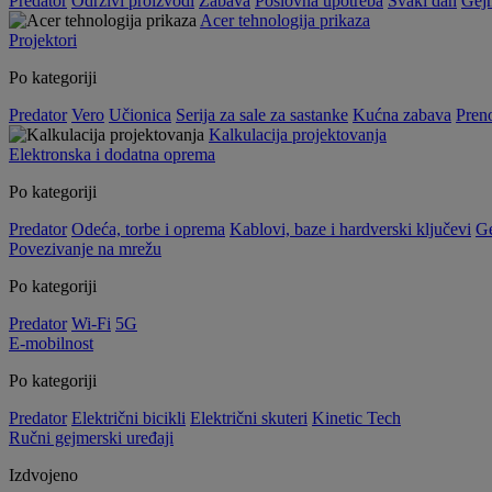
Predator
Održivi proizvodi
Zabava
Poslovna upotreba
Svaki dan
Gej
Acer tehnologija prikaza
Projektori
Po kategoriji
Predator
Vero
Učionica
Serija za sale za sastanke
Kućna zabava
Preno
Kalkulacija projektovanja
Elektronska i dodatna oprema
Po kategoriji
Predator
Odeća, torbe i oprema
Kablovi, baze i hardverski ključevi
G
Povezivanje na mrežu
Po kategoriji
Predator
Wi-Fi
5G
E-mobilnost
Po kategoriji
Predator
Električni bicikli
Električni skuteri
Kinetic Tech
Ručni gejmerski uređaji
Izdvojeno