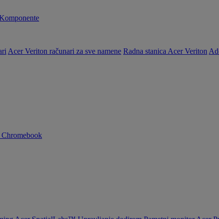
Komponente
ri
Acer Veriton računari za sve namene
Radna stanica Acer Veriton
Ad
n Chromebook