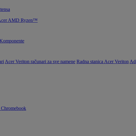
tensa
je Acer AMD Ryzen™
Komponente
ri
Acer Veriton računari za sve namene
Radna stanica Acer Veriton
Ad
n Chromebook