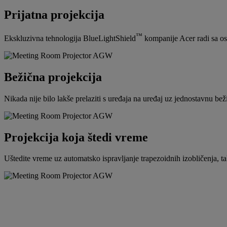
Prijatna projekcija
™
Ekskluzivna tehnologija BlueLightShield
kompanije Acer radi sa osv
Bežična projekcija
Nikada nije bilo lakše prelaziti s uređaja na uređaj uz jednostavnu bež
Projekcija koja štedi vreme
Uštedite vreme uz automatsko ispravljanje trapezoidnih izobličenja, ta