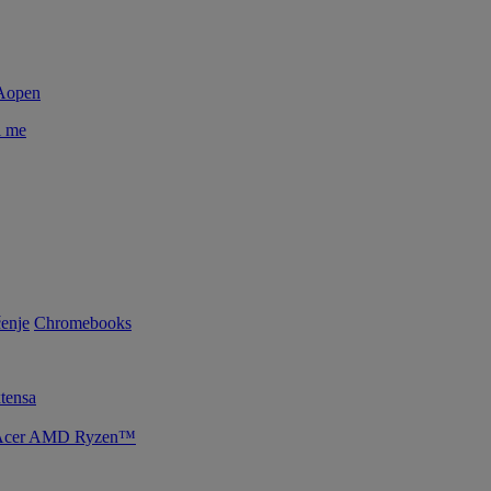
i me
enje
Chromebooks
tensa
je Acer AMD Ryzen™