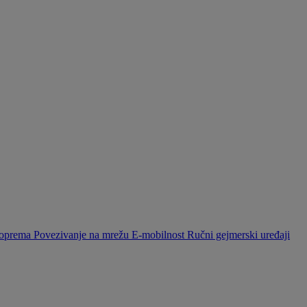
a oprema
Povezivanje na mrežu
E-mobilnost
Ručni gejmerski uređaji