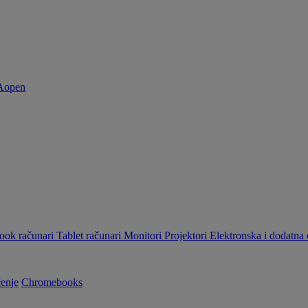
ok računari
Tablet računari
Monitori
Projektori
Elektronska i dodatn
enje
Chromebooks