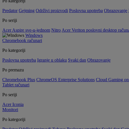
Po kategoriji
Predator
Gejming
Održivi proizvodi
Poslovna upotreba
Obrazovanje
Po seriji
Acer Aspire sve-u-jednom
Nitro
Acer Veriton poslovni desktop računa
Windows
Chromebook računari
Po kategoriji
Poslovna upotreba
Igranje u oblaku
Svaki dan
Obrazovanje
Po premazu
Chromebook Plus
ChromeOS Enterprise Solutions
Cloud Gaming o
Tablet računari
Po seriji
Acer Iconia
Monitori
Po kategoriji