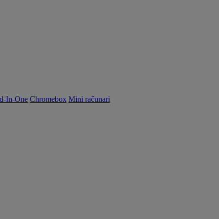
d-In-One
Chromebox
Mini računari