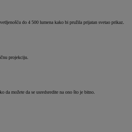
etljenošću do 4 500 lumena kako bi pružila prijatan svetao prikaz.
ičnu projekciju.
ko da možete da se usredsredite na ono što je bitno.