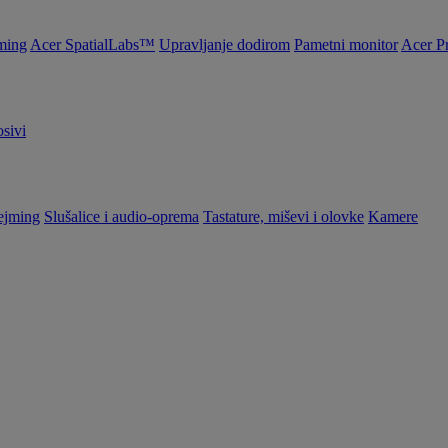
ming
Acer SpatialLabs™
Upravljanje dodirom
Pametni monitor
Acer P
sivi
ejming
Slušalice i audio-oprema
Tastature, miševi i olovke
Kamere