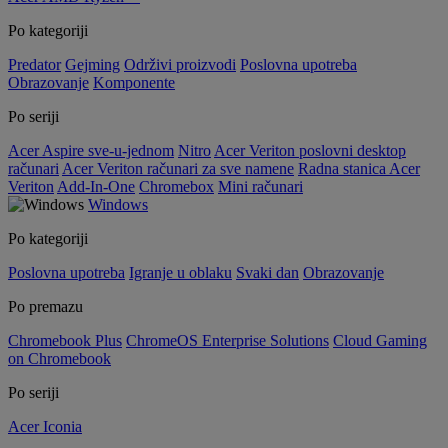
Po kategoriji
Predator
Gejming
Održivi proizvodi
Poslovna upotreba
Obrazovanje
Komponente
Po seriji
Acer Aspire sve-u-jednom
Nitro
Acer Veriton poslovni desktop
računari
Acer Veriton računari za sve namene
Radna stanica Acer
Veriton
Add-In-One
Chromebox
Mini računari
Windows
Po kategoriji
Poslovna upotreba
Igranje u oblaku
Svaki dan
Obrazovanje
Po premazu
Chromebook Plus
ChromeOS Enterprise Solutions
Cloud Gaming
on Chromebook
Po seriji
Acer Iconia