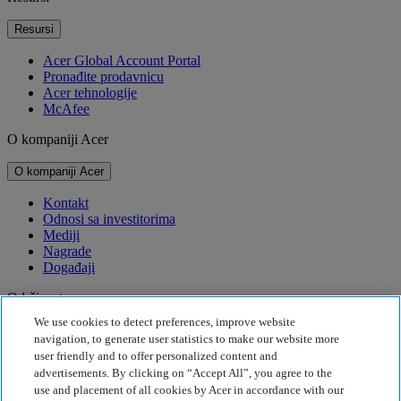
Resursi
Acer Global Account Portal
Pronađite prodavnicu
Acer tehnologije
McAfee
O kompaniji Acer
O kompaniji Acer
Kontakt
Odnosi sa investitorima
Mediji
Nagrade
Događaji
Održivost
We use cookies to detect preferences, improve website
Održivost
navigation, to generate user statistics to make our website more
user friendly and to offer personalized content and
Korporativna društvena odgovornost
advertisements. By clicking on “Accept All”, you agree to the
Emisija štetnih gasova za proizvod
use and placement of all cookies by Acer in accordance with our
Project Humanity