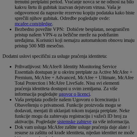
trenutni pretplatni period. Vraćanje novca se ne odnosi na bilo
kakvu štetu ili gubitak izazvan dejstvom virusa. Vaša je
odgovornost da napravite rezervnu kopiju podataka kako biste
sprečili njihov gubitak. Odredbe pogledajte ovde:
mcafee.com/pledge
.
Bezbedno povežite VPN: Dobićete besplatan, neograničen
pristup našem VPN-u za bežične mreže na podržanim
uređajima. Korisnici koji nemajzu automatskom obnovu imaju
pristup 500 MB mesečno.
Dodatni uslovi specifični za usluge praćenja identiteta:
Prihvatljivost: McAfee® Identity Monitoring Service
Essentials dostupan je u okviru pretplate za Active McAfee +
Premium, McAfee + Advanced, McAfee + Ultimate, McAfee
Total Protection i McAfee LiveSafe. Nisu svi elementi
praćenja identiteta dostupni u svim zemljama. Za više
informacija pogledajte
ugovor o licenci
.
Vaša pretplata podleže našem Ugovoru o licenciranju i
Obaveštenju o privatnosti. Funkcije proizvoda mogu se
dodavati, menjati ili uklanjati tokom trajanja pretplate. Neke
funkcije mogu da zahtevaju registraciju i važeći ID broj za
aktivaciju. Pogledajte
sistemske zahteve
za više informacija.
Dok vam usluga McAfee zaštite usluge praćenja daje alate i
resurse za zaštitu od krađe identiteta, nijedan identitet ne može