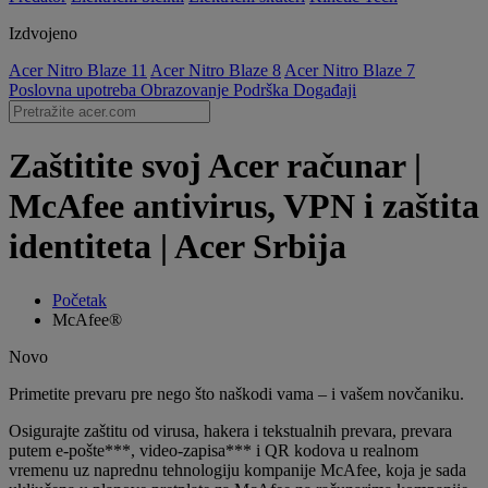
Izdvojeno
Acer Nitro Blaze 11
Acer Nitro Blaze 8
Acer Nitro Blaze 7
Poslovna upotreba
Obrazovanje
Podrška
Događaji
Zaštitite svoj Acer računar |
McAfee antivirus, VPN i zaštita
identiteta | Acer Srbija
Početak
McAfee®
Novo
Primetite prevaru pre nego što naškodi vama – i vašem novčaniku.
Osigurajte zaštitu od virusa, hakera i tekstualnih prevara, prevara
putem e-pošte***, video-zapisa*** i QR kodova u realnom
vremenu uz naprednu tehnologiju kompanije McAfee, koja je sada