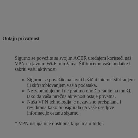
Onlajn privatnost
Sigurno se povežite sa svojim ACER uređajem koristeći naš
VPN na javnim Wi-Fi mrežama. Šifriraćemo vaše podatke i
sakriti vašu aktivnost.
Sigurno se povežite na javni bežični internet šifriranjem
ili skframblovanjem vaših podataka.
Ne zabranjujemo i ne pratimo ono što radite na mreži,
tako da vaša mrežna aktivnost ostaje privatna.
Naša VPN tehnologija je nezavisno preispitana i
revidirana kako bi osigurala da vaše osetljive
informacije ostanu sigurne.
* VPN usluga nije dostupna kupcima u Indiji.