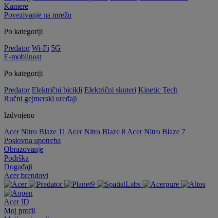
Kamere
Povezivanje na mrežu
Po kategoriji
Predator
Wi-Fi
5G
E-mobilnost
Po kategoriji
Predator
Električni bicikli
Električni skuteri
Kinetic Tech
Ručni gejmerski uređaji
Izdvojeno
Acer Nitro Blaze 11
Acer Nitro Blaze 8
Acer Nitro Blaze 7
Poslovna upotreba
Obrazovanje
Podrška
Događaji
Acer brendovi
Acer ID
Moj profil