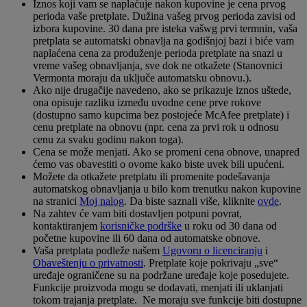
Iznos koji vam se naplaćuje nakon kupovine je cena prvog
perioda vaše pretplate. Dužina vašeg prvog perioda zavisi od
izbora kupovine. 30 dana pre isteka vašwg prvi termnin, vaša
pretplata se automatski obnavlja na godišnjoj bazi i biće vam
naplaćena cena za produženje perioda pretplate na snazi u
vreme vašeg obnavljanja, sve dok ne otkažete (Stanovnici
Vermonta moraju da uključe automatsku obnovu.).
Ako nije drugačije navedeno, ako se prikazuje iznos uštede,
ona opisuje razliku između uvodne cene prve rokove
(dostupno samo kupcima bez postojeće McAfee pretplate) i
cenu pretplate na obnovu (npr. cena za prvi rok u odnosu
cenu za svaku godinu nakon toga).
Cena se može menjati. Ako se promeni cena obnove, unapred
ćemo vas obavestiti o ovome kako biste uvek bili upućeni.
Možete da otkažete pretplatu ili promenite podešavanja
automatskog obnavljanja u bilo kom trenutku nakon kupovine
na stranici
Moj nalog
. Da biste saznali više, kliknite
ovde
.
Na zahtev će vam biti dostavljen potpuni povrat,
kontaktiranjem
korisničke podrške
u roku od 30 dana od
početne kupovine ili 60 dana od automatske obnove.
Vaša pretplata podleže našem
Ugovoru o licenciranju
i
Obaveštenju o privatnosti
. Pretplate koje pokrivaju „sve“
uređaje ograničene su na podržane uređaje koje posedujete.
Funkcije proizvoda mogu se dodavati, menjati ili uklanjati
tokom trajanja pretplate. Ne moraju sve funkcije biti dostupne