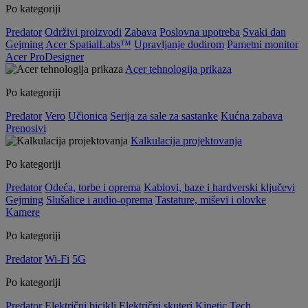
Po kategoriji
Predator
Održivi proizvodi
Zabava
Poslovna upotreba
Svaki dan
Gejming
Acer SpatialLabs™
Upravljanje dodirom
Pametni monitor
Acer ProDesigner
Acer tehnologija prikaza
Po kategoriji
Predator
Vero
Učionica
Serija za sale za sastanke
Kućna zabava
Prenosivi
Kalkulacija projektovanja
Po kategoriji
Predator
Odeća, torbe i oprema
Kablovi, baze i hardverski ključevi
Gejming
Slušalice i audio-oprema
Tastature, miševi i olovke
Kamere
Po kategoriji
Predator
Wi-Fi
5G
Po kategoriji
Predator
Električni bicikli
Električni skuteri
Kinetic Tech