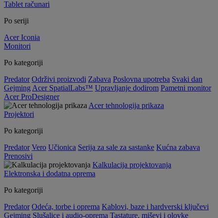
Tablet računari
Po seriji
Acer Iconia
Monitori
Po kategoriji
Predator
Održivi proizvodi
Zabava
Poslovna upotreba
Svaki dan
Gejming
Acer SpatialLabs™
Upravljanje dodirom
Pametni monitor
Acer ProDesigner
Acer tehnologija prikaza
Projektori
Po kategoriji
Predator
Vero
Učionica
Serija za sale za sastanke
Kućna zabava
Prenosivi
Kalkulacija projektovanja
Elektronska i dodatna oprema
Po kategoriji
Predator
Odeća, torbe i oprema
Kablovi, baze i hardverski ključevi
Gejming
Slušalice i audio-oprema
Tastature, miševi i olovke