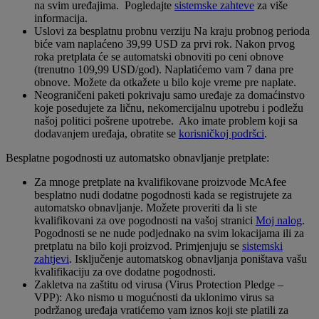
na svim uređajima. Pogledajte
sistemske zahteve
za više
informacija.
Uslovi za besplatnu probnu verziju Na kraju probnog perioda
biće vam naplaćeno 39,99 USD za prvi rok. Nakon prvog
roka pretplata će se automatski obnoviti po ceni obnove
(trenutno 109,99 USD/god). Naplatićemo vam 7 dana pre
obnove. Možete da otkažete u bilo koje vreme pre naplate. ​
Neograničeni paketi pokrivaju samo uređaje za domaćinstvo
koje posedujete za ličnu, nekomercijalnu upotrebu i podležu
našoj politici pošrene upotrebe. Ako imate problem koji sa
dodavanjem uređaja, obratite se
korisničkoj podršci
.
Besplatne pogodnosti uz automatsko obnavljanje pretplate:
Za mnoge pretplate na kvalifikovane proizvode McAfee
besplatno nudi dodatne pogodnosti kada se registrujete za
automatsko obnavljanje. Možete proveriti da li ste
kvalifikovani za ove pogodnosti na vašoj stranici
Moj nalog
.
Pogodnosti se ne nude podjednako na svim lokacijama ili za
pretplatu na bilo koji proizvod. Primjenjuju se
sistemski
zahtjevi
. Isključenje automatskog obnavljanja poništava vašu
kvalifikaciju za ove dodatne pogodnosti.
Zakletva na zaštitu od virusa (Virus Protection Pledge –
VPP): Ako nismo u mogućnosti da uklonimo virus sa
podržanog uređaja vratićemo vam iznos koji ste platili za