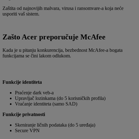
Zaštita od najnovijih malvara, virusa i ransomvare-a koja neće
usporiti vaš sistem.
Zašto Acer preporučuje McAfee
Kada je u pitanju konkurencija, bezbednost McAfee-a bogata
funkcijama se čini lakom odlukom.
Funkcije identiteta
Praćenje dark veb-a
Upravljač lozinkama (do 5 korisničkih profila)
Vraćanje identiteta (samo SAD)
Funkcije privatnosti
Skeniranje ličnih podataka (do 5 uređaja)
Secure VPN