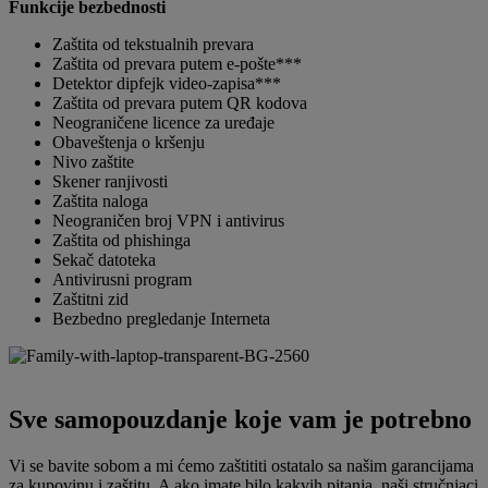
Funkcije bezbednosti
Zaštita od tekstualnih prevara
Zaštita od prevara putem e-pošte***
Detektor dipfejk video-zapisa***
Zaštita od prevara putem QR kodova
Neograničene licence za uređaje
Obaveštenja o kršenju
Nivo zaštite
Skener ranjivosti
Zaštita naloga
Neograničen broj VPN i antivirus
Zaštita od phishinga
Sekač datoteka
Antivirusni program
Zaštitni zid
Bezbedno pregledanje Interneta
Sve samopouzdanje koje vam je potrebno
Vi se bavite sobom a mi ćemo zaštititi ostatalo sa našim garancijama
za kupovinu i zaštitu. A ako imate bilo kakvih pitanja, naši stručnjaci