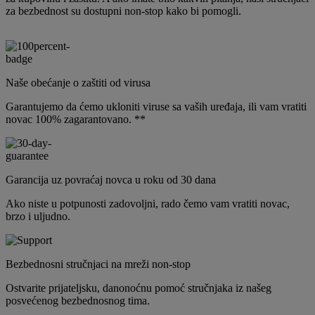
za bezbednost su dostupni non-stop kako bi pomogli.
Naše obećanje o zaštiti od virusa
Garantujemo da ćemo ukloniti viruse sa vaših uređaja, ili vam vratiti
novac 100% zagarantovano. **
Garancija uz povraćaj novca u roku od 30 dana
Ako niste u potpunosti zadovoljni, rado čemo vam vratiti novac,
brzo i uljudno.
Bezbednosni stručnjaci na mreži non-stop
Ostvarite prijateljsku, danonoćnu pomoć stručnjaka iz našeg
posvećenog bezbednosnog tima.