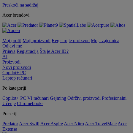
Preskoči na sadržaj
Acer brendovi
Moj profil
Moji proizvodi
Registrujte proizvod
Moja zajednica
Odjavi me
Prijava
Registracija
Šta je Acer ID?
AI
Proizvodi
Novi proizvodi
Copilot+ PC
Laptop računari
Po kategoriji
Copilot+ PC
VI računari
Gejming
Održivi proizvodi
Profesionalni
Učenje
Chromebooks
Po seriji
Predator
Acer Swift
Acer Aspire
Acer Nitro
Acer TravelMate
Acer
Extensa