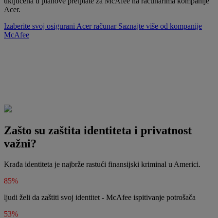
uključena u planove pretplate za McAfee na računarima kompanije
Acer.
Izaberite svoj osigurani Acer računar
Saznajte više od kompanije
McAfee
Zašto su zaštita identiteta i privatnost
važni?
Krađa identiteta je najbrže rastući finansijski kriminal u Americi.
85%
ljudi želi da zaštiti svoj identitet - McAfee ispitivanje potrošača
53%