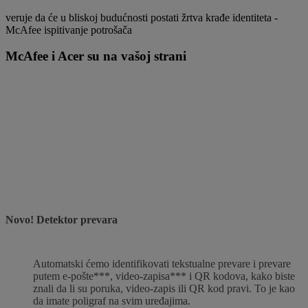
veruje da će u bliskoj budućnosti postati žrtva krađe identiteta -
McAfee ispitivanje potrošača
McAfee i Acer su na vašoj strani
Novo! Detektor prevara
Automatski ćemo identifikovati tekstualne prevare i prevare
putem e-pošte***, video-zapisa*** i QR kodova, kako biste
znali da li su poruka, video-zapis ili QR kod pravi. To je kao
da imate poligraf na svim uređajima.