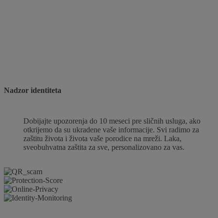
Nadzor identiteta
Dobijajte upozorenja do 10 meseci pre sličnih usluga, ako
otkrijemo da su ukradene vaše informacije. Svi radimo za
zaštitu života i života vaše porodice na mreži. Laka,
sveobuhvatna zaštita za sve, personalizovano za vas.