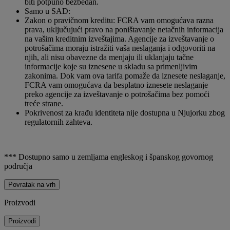
biti potpuno bezbedan.
Samo u SAD:
Zakon o pravičnom kreditu: FCRA vam omogućava razna
prava, uključujući pravo na poništavanje netačnih informacija
na vašim kreditnim izveštajima. Agencije za izveštavanje o
potrošačima moraju istražiti vaša neslaganja i odgovoriti na
njih, ali nisu obavezne da menjaju ili uklanjaju tačne
informacije koje su iznesene u skladu sa primenljivim
zakonima. Dok vam ova tarifa pomaže da iznesete neslaganje,
FCRA vam omogućava da besplatno iznesete neslaganje
preko agencije za izveštavanje o potrošačima bez pomoći
treće strane.
Pokrivenost za krađu identiteta nije dostupna u Njujorku zbog
regulatornih zahteva.
*** Dostupno samo u zemljama engleskog i španskog govornog
područja
Povratak na vrh
Proizvodi
Proizvodi