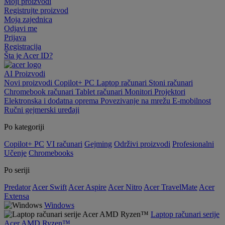
Moji proizvodi
Registrujte proizvod
Moja zajednica
Odjavi me
Prijava
Registracija
Šta je Acer ID?
AI
Proizvodi
Novi proizvodi
Copilot+ PC
Laptop računari
Stoni računari
Chromebook računari
Tablet računari
Monitori
Projektori
Elektronska i dodatna oprema
Povezivanje na mrežu
E-mobilnost
Ručni gejmerski uređaji
Po kategoriji
Copilot+ PC
VI računari
Gejming
Održivi proizvodi
Profesionalni
Učenje
Chromebooks
Po seriji
Predator
Acer Swift
Acer Aspire
Acer Nitro
Acer TravelMate
Acer
Extensa
Windows
Laptop računari serije
Acer AMD Ryzen™