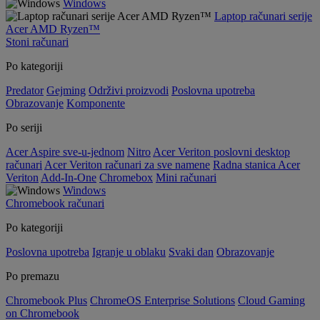
Windows
Laptop računari serije
Acer AMD Ryzen™
Stoni računari
Po kategoriji
Predator
Gejming
Održivi proizvodi
Poslovna upotreba
Obrazovanje
Komponente
Po seriji
Acer Aspire sve-u-jednom
Nitro
Acer Veriton poslovni desktop
računari
Acer Veriton računari za sve namene
Radna stanica Acer
Veriton
Add-In-One
Chromebox
Mini računari
Windows
Chromebook računari
Po kategoriji
Poslovna upotreba
Igranje u oblaku
Svaki dan
Obrazovanje
Po premazu
Chromebook Plus
ChromeOS Enterprise Solutions
Cloud Gaming
on Chromebook