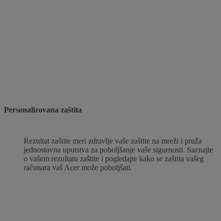
Personalizovana zaštita
Rezultat zaštite meri zdravlje vaše zaštite na mreži i pruža
jednostavna uputstva za poboljšanje vaše sigurnosti. Saznajte
o vašem rezultatu zaštite i pogledajte kako se zaštita vašeg
računara vaš Acer može poboljšati.