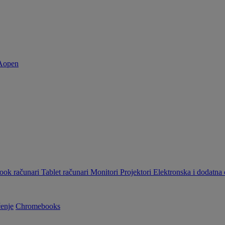
ok računari
Tablet računari
Monitori
Projektori
Elektronska i dodatn
enje
Chromebooks