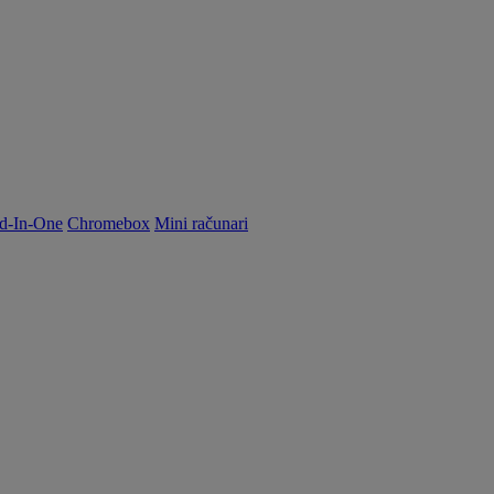
d-In-One
Chromebox
Mini računari