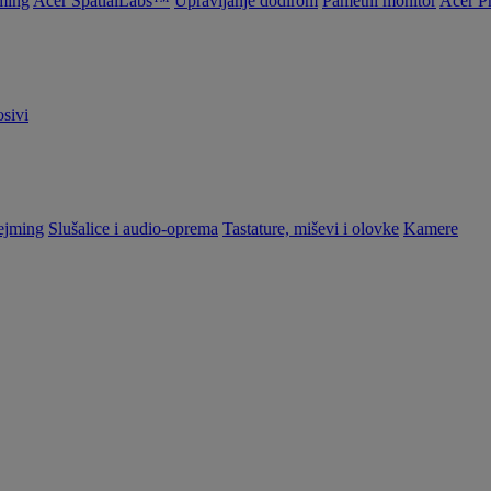
ming
Acer SpatialLabs™
Upravljanje dodirom
Pametni monitor
Acer P
sivi
ejming
Slušalice i audio-oprema
Tastature, miševi i olovke
Kamere