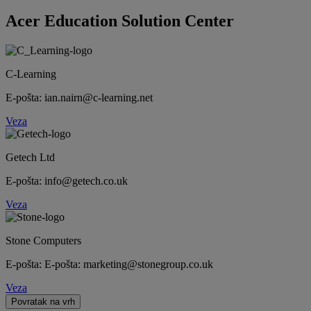
Acer Education Solution Center
C-Learning
E-pošta: ian.nairn@c-learning.net
Veza
Getech Ltd
E-pošta: info@getech.co.uk
Veza
Stone Computers
E-pošta: E-pošta: marketing@stonegroup.co.uk
Veza
Povratak na vrh