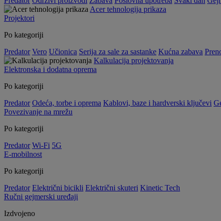
Predator
Održivi proizvodi
Zabava
Poslovna upotreba
Svaki dan
Gej
Acer tehnologija prikaza
Projektori
Po kategoriji
Predator
Vero
Učionica
Serija za sale za sastanke
Kućna zabava
Preno
Kalkulacija projektovanja
Elektronska i dodatna oprema
Po kategoriji
Predator
Odeća, torbe i oprema
Kablovi, baze i hardverski ključevi
G
Povezivanje na mrežu
Po kategoriji
Predator
Wi-Fi
5G
E-mobilnost
Po kategoriji
Predator
Električni bicikli
Električni skuteri
Kinetic Tech
Ručni gejmerski uređaji
Izdvojeno