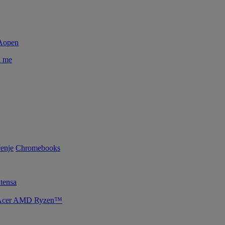
i me
enje
Chromebooks
tensa
je Acer AMD Ryzen™