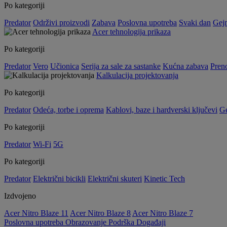
Po kategoriji
Predator
Održivi proizvodi
Zabava
Poslovna upotreba
Svaki dan
Gej
Acer tehnologija prikaza
Po kategoriji
Predator
Vero
Učionica
Serija za sale za sastanke
Kućna zabava
Preno
Kalkulacija projektovanja
Po kategoriji
Predator
Odeća, torbe i oprema
Kablovi, baze i hardverski ključevi
G
Po kategoriji
Predator
Wi-Fi
5G
Po kategoriji
Predator
Električni bicikli
Električni skuteri
Kinetic Tech
Izdvojeno
Acer Nitro Blaze 11
Acer Nitro Blaze 8
Acer Nitro Blaze 7
Poslovna upotreba
Obrazovanje
Podrška
Događaji