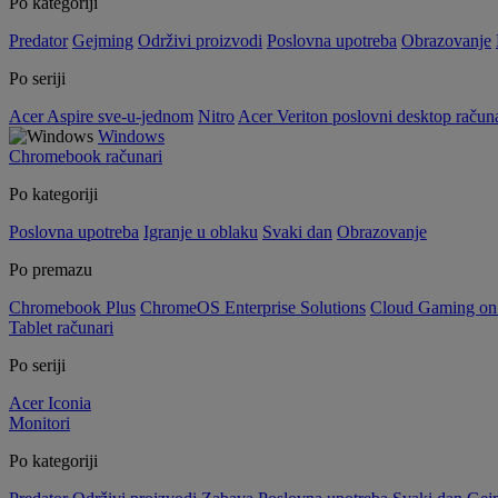
Po kategoriji
Predator
Gejming
Održivi proizvodi
Poslovna upotreba
Obrazovanje
Po seriji
Acer Aspire sve-u-jednom
Nitro
Acer Veriton poslovni desktop računa
Windows
Chromebook računari
Po kategoriji
Poslovna upotreba
Igranje u oblaku
Svaki dan
Obrazovanje
Po premazu
Chromebook Plus
ChromeOS Enterprise Solutions
Cloud Gaming o
Tablet računari
Po seriji
Acer Iconia
Monitori
Po kategoriji