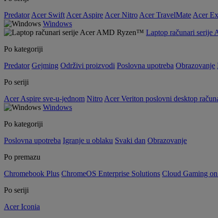
Predator
Acer Swift
Acer Aspire
Acer Nitro
Acer TravelMate
Acer Ex
Windows
Laptop računari seri
Po kategoriji
Predator
Gejming
Održivi proizvodi
Poslovna upotreba
Obrazovanje
Po seriji
Acer Aspire sve-u-jednom
Nitro
Acer Veriton poslovni desktop računa
Windows
Po kategoriji
Poslovna upotreba
Igranje u oblaku
Svaki dan
Obrazovanje
Po premazu
Chromebook Plus
ChromeOS Enterprise Solutions
Cloud Gaming o
Po seriji
Acer Iconia