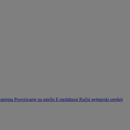
a oprema
Povezivanje na mrežu
E-mobilnost
Ručni gejmerski uređaji