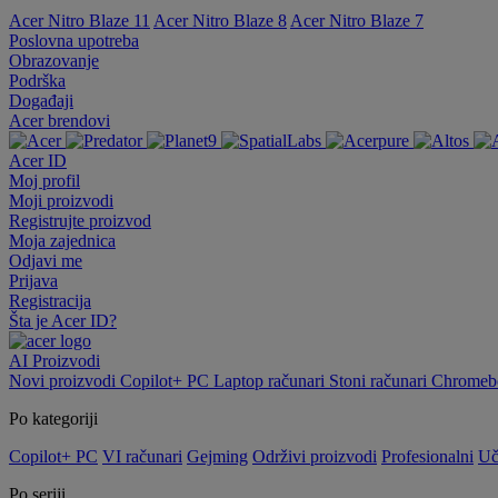
Acer Nitro Blaze 11
Acer Nitro Blaze 8
Acer Nitro Blaze 7
Poslovna upotreba
Obrazovanje
Podrška
Događaji
Acer brendovi
Acer ID
Moj profil
Moji proizvodi
Registrujte proizvod
Moja zajednica
Odjavi me
Prijava
Registracija
Šta je Acer ID?
AI
Proizvodi
Novi proizvodi
Copilot+ PC
Laptop računari
Stoni računari
Chromebo
Po kategoriji
Copilot+ PC
VI računari
Gejming
Održivi proizvodi
Profesionalni
Uč
Po seriji