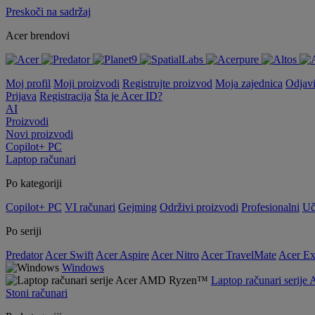
Preskoči na sadržaj
Acer brendovi
Moj profil
Moji proizvodi
Registrujte proizvod
Moja zajednica
Odjav
Prijava
Registracija
Šta je Acer ID?
AI
Proizvodi
Novi proizvodi
Copilot+ PC
Laptop računari
Po kategoriji
Copilot+ PC
VI računari
Gejming
Održivi proizvodi
Profesionalni
Uč
Po seriji
Predator
Acer Swift
Acer Aspire
Acer Nitro
Acer TravelMate
Acer Ex
Windows
Laptop računari seri
Stoni računari