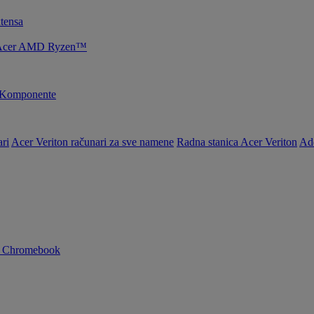
tensa
je Acer AMD Ryzen™
Komponente
ri
Acer Veriton računari za sve namene
Radna stanica Acer Veriton
Ad
n Chromebook