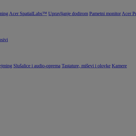
ming
Acer SpatialLabs™
Upravljanje dodirom
Pametni monitor
Acer P
sivi
ejming
Slušalice i audio-oprema
Tastature, miševi i olovke
Kamere