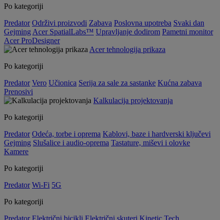
Po kategoriji
Predator
Održivi proizvodi
Zabava
Poslovna upotreba
Svaki dan
Gejming
Acer SpatialLabs™
Upravljanje dodirom
Pametni monitor
Acer ProDesigner
Acer tehnologija prikaza
Po kategoriji
Predator
Vero
Učionica
Serija za sale za sastanke
Kućna zabava
Prenosivi
Kalkulacija projektovanja
Po kategoriji
Predator
Odeća, torbe i oprema
Kablovi, baze i hardverski ključevi
Gejming
Slušalice i audio-oprema
Tastature, miševi i olovke
Kamere
Po kategoriji
Predator
Wi-Fi
5G
Po kategoriji
Predator
Električni bicikli
Električni skuteri
Kinetic Tech