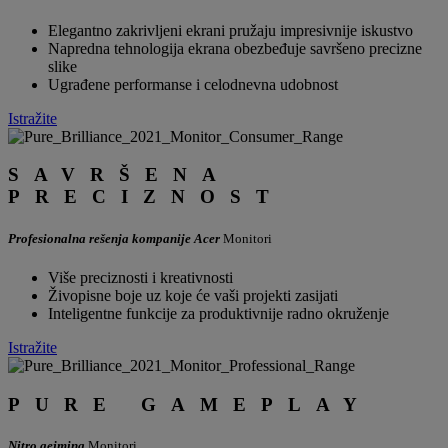
Elegantno zakrivljeni ekrani pružaju impresivnije iskustvo
Napredna tehnologija ekrana obezbeđuje savršeno precizne
slike
Ugrađene performanse i celodnevna udobnost
Istražite
SAVRŠENA
PRECIZNOST
Profesionalna rešenja kompanije Acer
Monitori
Više preciznosti i kreativnosti
Živopisne boje uz koje će vaši projekti zasijati
Inteligentne funkcije za produktivnije radno okruženje
Istražite
PURE GAMEPLAY
Nitro gejming
Monitori