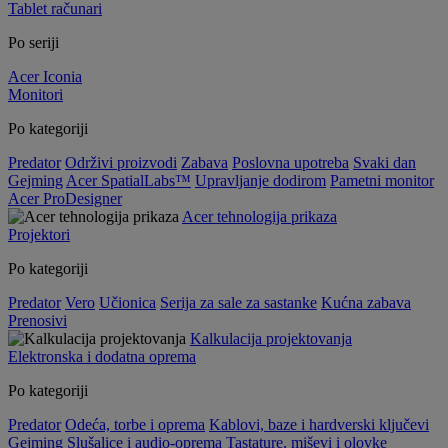
Tablet računari
Po seriji
Acer Iconia
Monitori
Po kategoriji
Predator
Održivi proizvodi
Zabava
Poslovna upotreba
Svaki dan
Gejming
Acer SpatialLabs™
Upravljanje dodirom
Pametni monitor
Acer ProDesigner
Acer tehnologija prikaza
Projektori
Po kategoriji
Predator
Vero
Učionica
Serija za sale za sastanke
Kućna zabava
Prenosivi
Kalkulacija projektovanja
Elektronska i dodatna oprema
Po kategoriji
Predator
Odeća, torbe i oprema
Kablovi, baze i hardverski ključevi
Gejming
Slušalice i audio-oprema
Tastature, miševi i olovke