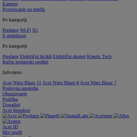
Kamere
Povezivanje na mrežu
Po kategoriji
Predator
Wi-Fi
5G
E-mobilnost
Po kategoriji
Predator
Električni bicikli
Električni skuteri
Kinetic Tech
Ručni gejmerski uređaji
Izdvojeno
Acer Nitro Blaze 11
Acer Nitro Blaze 8
Acer Nitro Blaze 7
Poslovna upotreba
Obrazovanje
Podrška
Događaji
Acer brendovi
Acer ID
Moj profil