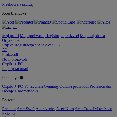
Preskoči na sadržaj
Acer brendovi
Moj profil
Moji proizvodi
Registrujte proizvod
Moja zajednica
Odjavi me
Prijava
Registracija
Šta je Acer ID?
AI
Proizvodi
Novi proizvodi
Copilot+ PC
Laptop računari
Po kategoriji
Copilot+ PC
VI računari
Gejming
Održivi proizvodi
Profesionalni
Učenje
Chromebooks
Po seriji
Predator
Acer Swift
Acer Aspire
Acer Nitro
Acer TravelMate
Acer
Extensa