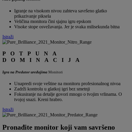
Igranje na visokom nivou zahteva savršeno glatko
prikazivanje piksela
Veličina monitora čini sjajnu igru epskom
Visoke stope osvežavanja. Jer je svaka milisekunda bitna
Istraži
POTPUNA
DOMINACIJA
Igra na Predator uređajima
Monitori
Unapredi svoje veštine na monitoru profesionalnog nivoa
Zadrži kontrolu u glatkoj igri bez smetnji
Fokusiranje na detalje govori mnogo o tvojim vrlinama. O
tvojoj snazi. Kreni hrabro.
Istraži
Pronađite monitor koji vam savršeno