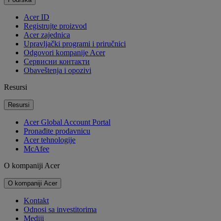
Acer ID
Registrujte proizvod
Acer zajednica
Upravljački programi i priručnici
Odgovori kompanije Acer
Cервисни контакти
Obaveštenja i opozivi
Resursi
Resursi
Acer Global Account Portal
Pronađite prodavnicu
Acer tehnologije
McAfee
O kompaniji Acer
O kompaniji Acer
Kontakt
Odnosi sa investitorima
Mediji