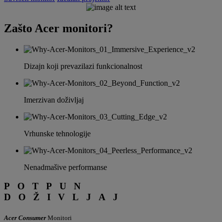
Zašto Acer monitori?
PURE
BRILLIANCE
Dizajn koji prevazilazi funkcionalnost
Acer Monitor
Series
Imerzivan doživljaj
Vrhunske tehnologije
Nenadmašive performanse
POTPUN
DOŽIVLJAJ
Acer Consumer
Monitori