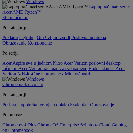
Windows
Laptop računari serije
Acer AMD Ryzen™
Stoni računari
Po kategoriji
Predator
Gejming
Održivi proizvodi
Poslovna upotreba
Obrazovanje
Komponente
Po seriji
Acer Aspire sve-u-jednom
Nitro
Acer Veriton poslovni desktop
računari
Acer Veriton računari za sve namene
Radna stanica Acer
Veriton
Add-In-One
Chromebox
Mini računari
Windows
Chromebook računari
Po kategoriji
Poslovna upotreba
Igranje u oblaku
Svaki dan
Obrazovanje
Po premazu
Chromebook Plus
ChromeOS Enterprise Solutions
Cloud Gaming
on Chromebook