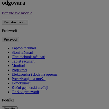
odgovara
Istražite sve modele
Povratak na vrh
Proizvodi
Proizvodi
Laptop računari
Stoni računari
Chromebook računari
Tablet računari
Monitori
Projektori
Elektronska i dodatna oprema
Povezivanje na mrežu
E-mobilnost
Ručni gejmerski uređaji
Održivi proizvodi
Podrška
Podrška