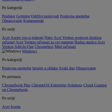
Po kategoriji
Predator
Gejming
Održivi proizvodi
Poslovna upotreba
Obrazovanje
Komponente
Po seriji
Acer Aspire sve-u-jednom
Nitro
Acer Veriton poslovni desktop
računari
Acer Veriton računari za sve namene
Radna stanica Acer
Veriton
Add-In-One
Chromebox
Mini računari
Windows
Po kategoriji
Poslovna upotreba
Igranje u oblaku
Svaki dan
Obrazovanje
Po premazu
Chromebook Plus
ChromeOS Enterprise Solutions
Cloud Gaming
on Chromebook
Po seriji
Acer Iconia