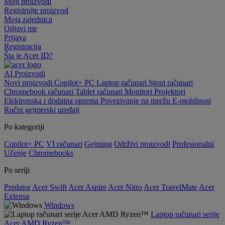
Moji proizvodi
Registrujte proizvod
Moja zajednica
Odjavi me
Prijava
Registracija
Šta je Acer ID?
AI
Proizvodi
Novi proizvodi
Copilot+ PC
Laptop računari
Stoni računari
Chromebook računari
Tablet računari
Monitori
Projektori
Elektronska i dodatna oprema
Povezivanje na mrežu
E-mobilnost
Ručni gejmerski uređaji
Po kategoriji
Copilot+ PC
VI računari
Gejming
Održivi proizvodi
Profesionalni
Učenje
Chromebooks
Po seriji
Predator
Acer Swift
Acer Aspire
Acer Nitro
Acer TravelMate
Acer
Extensa
Windows
Laptop računari serije
Acer AMD Ryzen™