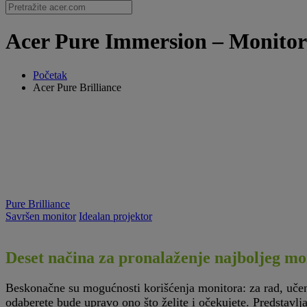
Acer Pure Immersion – Monitori
Početak
Acer Pure Brilliance
Pure Brilliance
Savršen monitor
Idealan projektor
Deset načina za pronalaženje najboljeg mo
P
Beskonačne su mogućnosti korišćenja monitora: za rad, učenj
odaberete bude upravo ono što želite i očekujete. Predstavl