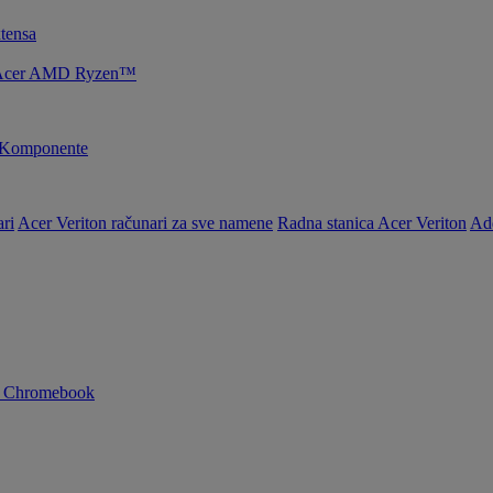
tensa
je Acer AMD Ryzen™
Komponente
ri
Acer Veriton računari za sve namene
Radna stanica Acer Veriton
Ad
n Chromebook