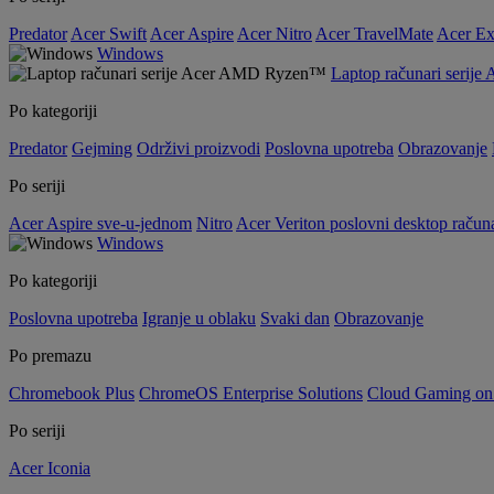
Predator
Acer Swift
Acer Aspire
Acer Nitro
Acer TravelMate
Acer Ex
Windows
Laptop računari seri
Po kategoriji
Predator
Gejming
Održivi proizvodi
Poslovna upotreba
Obrazovanje
Po seriji
Acer Aspire sve-u-jednom
Nitro
Acer Veriton poslovni desktop računa
Windows
Po kategoriji
Poslovna upotreba
Igranje u oblaku
Svaki dan
Obrazovanje
Po premazu
Chromebook Plus
ChromeOS Enterprise Solutions
Cloud Gaming o
Po seriji
Acer Iconia