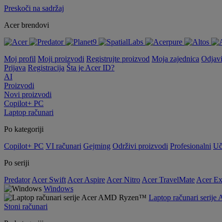
Preskoči na sadržaj
Acer brendovi
Moj profil
Moji proizvodi
Registrujte proizvod
Moja zajednica
Odjav
Prijava
Registracija
Šta je Acer ID?
AI
Proizvodi
Novi proizvodi
Copilot+ PC
Laptop računari
Po kategoriji
Copilot+ PC
VI računari
Gejming
Održivi proizvodi
Profesionalni
Uč
Po seriji
Predator
Acer Swift
Acer Aspire
Acer Nitro
Acer TravelMate
Acer Ex
Windows
Laptop računari seri
Stoni računari