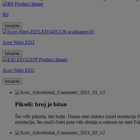
R0
Istražite
Acer Nitro ED3
Istražite
Acer Nitro ED2
Istražite
Pikseli: broj je bitan
Što više piksela, tim bolje. Danas smo daleko iznad rezolucije F
rezoluciju, što znači četiri puta više detalja u odnosu na stari Ful