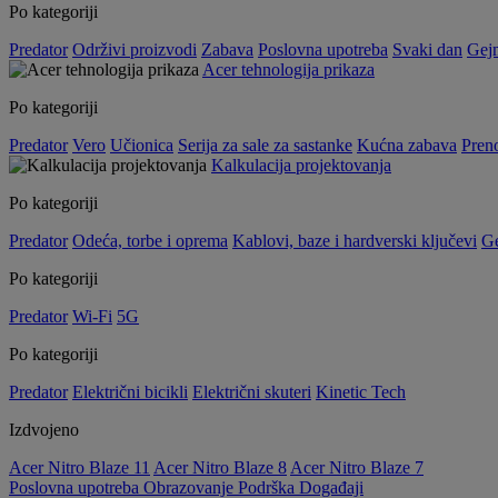
Po kategoriji
Predator
Održivi proizvodi
Zabava
Poslovna upotreba
Svaki dan
Gej
Acer tehnologija prikaza
Po kategoriji
Predator
Vero
Učionica
Serija za sale za sastanke
Kućna zabava
Preno
Kalkulacija projektovanja
Po kategoriji
Predator
Odeća, torbe i oprema
Kablovi, baze i hardverski ključevi
G
Po kategoriji
Predator
Wi-Fi
5G
Po kategoriji
Predator
Električni bicikli
Električni skuteri
Kinetic Tech
Izdvojeno
Acer Nitro Blaze 11
Acer Nitro Blaze 8
Acer Nitro Blaze 7
Poslovna upotreba
Obrazovanje
Podrška
Događaji