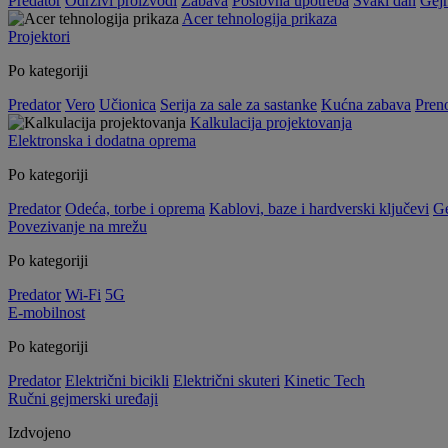
Predator
Održivi proizvodi
Zabava
Poslovna upotreba
Svaki dan
Gej
Acer tehnologija prikaza
Projektori
Po kategoriji
Predator
Vero
Učionica
Serija za sale za sastanke
Kućna zabava
Preno
Kalkulacija projektovanja
Elektronska i dodatna oprema
Po kategoriji
Predator
Odeća, torbe i oprema
Kablovi, baze i hardverski ključevi
G
Povezivanje na mrežu
Po kategoriji
Predator
Wi-Fi
5G
E-mobilnost
Po kategoriji
Predator
Električni bicikli
Električni skuteri
Kinetic Tech
Ručni gejmerski uređaji
Izdvojeno