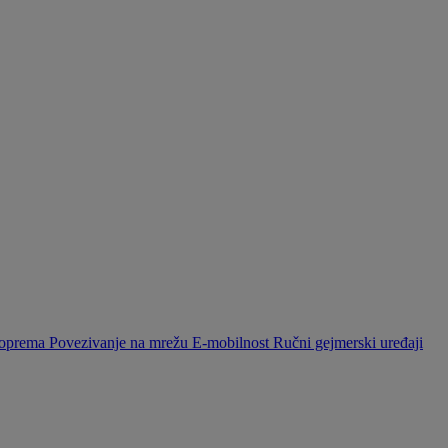
a oprema
Povezivanje na mrežu
E-mobilnost
Ručni gejmerski uređaji