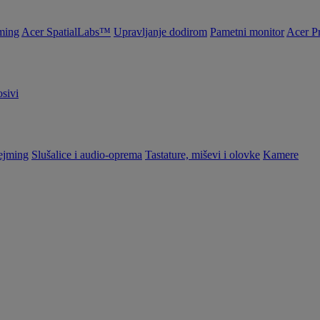
ming
Acer SpatialLabs™
Upravljanje dodirom
Pametni monitor
Acer P
sivi
ejming
Slušalice i audio-oprema
Tastature, miševi i olovke
Kamere