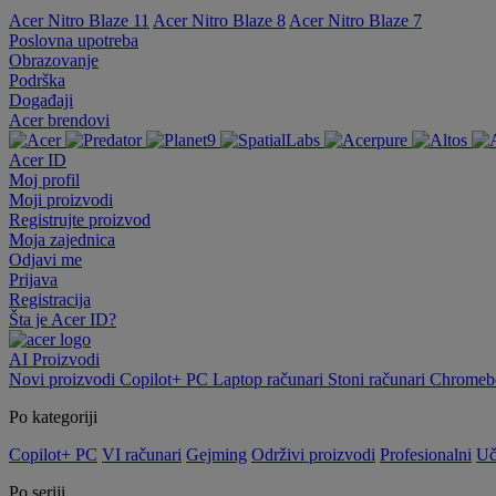
Acer Nitro Blaze 11
Acer Nitro Blaze 8
Acer Nitro Blaze 7
Poslovna upotreba
Obrazovanje
Podrška
Događaji
Acer brendovi
Acer ID
Moj profil
Moji proizvodi
Registrujte proizvod
Moja zajednica
Odjavi me
Prijava
Registracija
Šta je Acer ID?
AI
Proizvodi
Novi proizvodi
Copilot+ PC
Laptop računari
Stoni računari
Chromebo
Po kategoriji
Copilot+ PC
VI računari
Gejming
Održivi proizvodi
Profesionalni
Uč
Po seriji