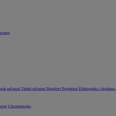
ok računari
Tablet računari
Monitori
Projektori
Elektronska i dodatn
enje
Chromebooks