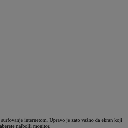
ON
i surfovanje internetom. Upravo je zato važno da ekran koji
berete najbolji monitor.