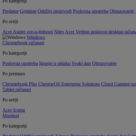
Po kategoriji
Predator
Gejming
Održivi proizvodi
Poslovna upotreba
Obrazovanje
Po seriji
Acer Aspire sve-u-jednom
Nitro
Acer Veriton poslovni desktop računa
Windows
Chromebook računari
Po kategoriji
Poslovna upotreba
Igranje u oblaku
Svaki dan
Obrazovanje
Po premazu
Chromebook Plus
ChromeOS Enterprise Solutions
Cloud Gaming o
Tablet računari
Po seriji
Acer Iconia
Monitori
Po kategoriji