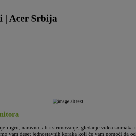
 | Acer Srbija
nitora
URE IMMERSI
e i igru, naravno, ali i strimovanje, gledanje videa snimaka 
jamo vam deset jednostavnih koraka koji će vam pomoći da oda