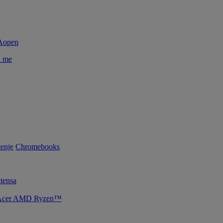
i me
enje
Chromebooks
tensa
je Acer AMD Ryzen™