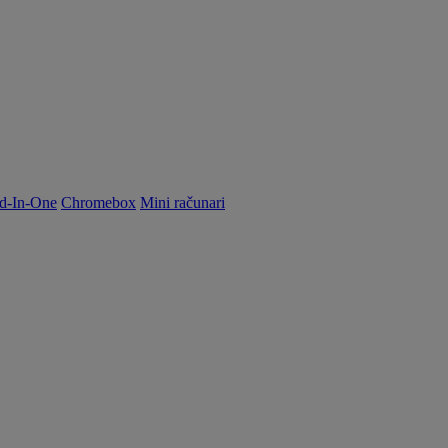
d-In-One
Chromebox
Mini računari