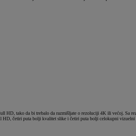
Acer Consumer
Monitors
ull HD, tako da bi trebalo da razmišljate o rezoluciji 4K ili većoj. Sa r
l HD, četiri puta bolji kvalitet slike i četiri puta bolji celokupni vizuelni 