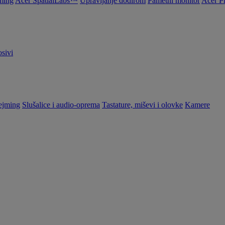
ming
Acer SpatialLabs™
Upravljanje dodirom
Pametni monitor
Acer P
sivi
ejming
Slušalice i audio-oprema
Tastature, miševi i olovke
Kamere