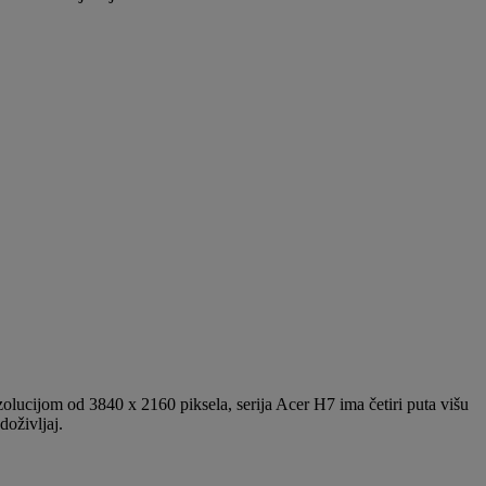
ezolucijom od 3840 x 2160 piksela, serija Acer H7 ima četiri puta višu
doživljaj.