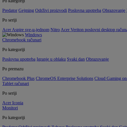
Po kategoriji
Predator
Gejming
Održivi proizvodi
Poslovna upotreba
Obrazovanje
Po seriji
Acer Aspire sve-u-jednom
Nitro
Acer Veriton poslovni desktop računa
Windows
Chromebook računari
Po kategoriji
Poslovna upotreba
Igranje u oblaku
Svaki dan
Obrazovanje
Po premazu
Chromebook Plus
ChromeOS Enterprise Solutions
Cloud Gaming o
Tablet računari
Po seriji
Acer Iconia
Monitori
Po kategoriji