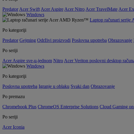
Predator
Acer Swift
Acer Aspire
Acer Nitro
Acer TravelMate
Acer Ex
Windows
Laptop računari seri
Po kategoriji
Predator
Gejming
Održivi proizvodi
Poslovna upotreba
Obrazovanje
Po seriji
Acer Aspire sve-u-jednom
Nitro
Acer Veriton poslovni desktop računa
Windows
Po kategoriji
Poslovna upotreba
Igranje u oblaku
Svaki dan
Obrazovanje
Po premazu
Chromebook Plus
ChromeOS Enterprise Solutions
Cloud Gaming o
Po seriji
Acer Iconia