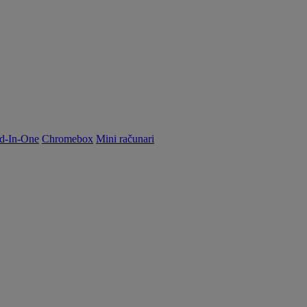
d-In-One
Chromebox
Mini računari