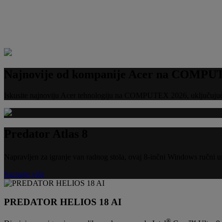
Najnovije od kompanije Acer na COMPU
Iskusite najnoviju Acer tehnologiju na COMPUTEX 2026, uključujući 
Predator Atlas 8
Napravljen za igranje van radnog stola, ovaj 8-inčni Windows ručni u
Saznajte više
PREDATOR HELIOS 18 AI
®