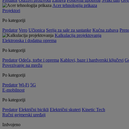
Predator
Održivi proizvodi
Zabava
Poslovna upotreba
Svaki dan
Gej
Acer tehnologija prikaza
Projektori
Po kategoriji
Predator
Vero
Učionica
Serija za sale za sastanke
Kućna zabava
Preno
Kalkulacija projektovanja
Elektronska i dodatna oprema
Po kategoriji
Predator
Odeća, torbe i oprema
Kablovi, baze i hardverski ključevi
G
Povezivanje na mrežu
Po kategoriji
Predator
Wi-Fi
5G
E-mobilnost
Po kategoriji
Predator
Električni bicikli
Električni skuteri
Kinetic Tech
Ručni gejmerski uređaji
Izdvojeno