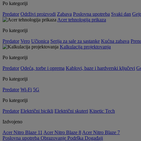
Po kategoriji
Predator
Održivi proizvodi
Zabava
Poslovna upotreba
Svaki dan
Gej
Acer tehnologija prikaza
Po kategoriji
Predator
Vero
Učionica
Serija za sale za sastanke
Kućna zabava
Preno
Kalkulacija projektovanja
Po kategoriji
Predator
Odeća, torbe i oprema
Kablovi, baze i hardverski ključevi
G
Po kategoriji
Predator
Wi-Fi
5G
Po kategoriji
Predator
Električni bicikli
Električni skuteri
Kinetic Tech
Izdvojeno
Acer Nitro Blaze 11
Acer Nitro Blaze 8
Acer Nitro Blaze 7
Poslovna upotreba
Obrazovanje
Podrška
Događaji