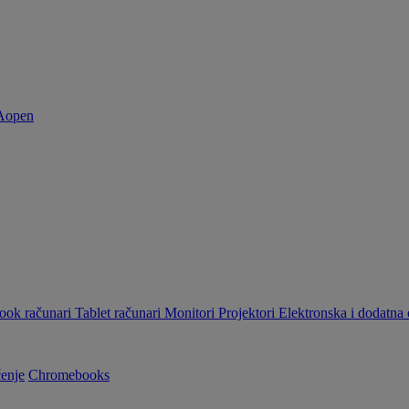
ok računari
Tablet računari
Monitori
Projektori
Elektronska i dodatn
enje
Chromebooks