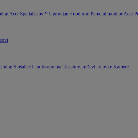
ming
Acer SpatialLabs™
Upravljanje dodirom
Pametni monitor
Acer P
sivi
ejming
Slušalice i audio-oprema
Tastature, miševi i olovke
Kamere