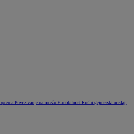
a oprema
Povezivanje na mrežu
E-mobilnost
Ručni gejmerski uređaji