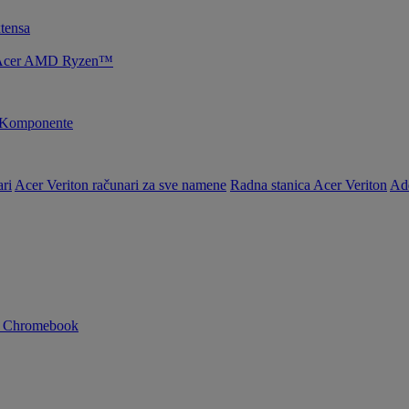
tensa
je Acer AMD Ryzen™
Komponente
ri
Acer Veriton računari za sve namene
Radna stanica Acer Veriton
Ad
n Chromebook