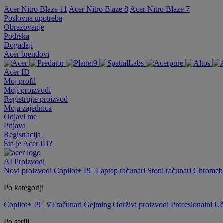
Acer Nitro Blaze 11
Acer Nitro Blaze 8
Acer Nitro Blaze 7
Poslovna upotreba
Obrazovanje
Podrška
Događaji
Acer brendovi
Acer ID
Moj profil
Moji proizvodi
Registrujte proizvod
Moja zajednica
Odjavi me
Prijava
Registracija
Šta je Acer ID?
AI
Proizvodi
Novi proizvodi
Copilot+ PC
Laptop računari
Stoni računari
Chromebo
Po kategoriji
Copilot+ PC
VI računari
Gejming
Održivi proizvodi
Profesionalni
Uč
Po seriji