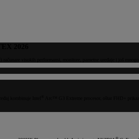
TEX 2026
računare visokih performansi, monitore, pametne uređaje i još mnogo
®
ređaj kombinuje Intel
Arc™ G3 Extreme procesor, oštar FHD+ prikaz 
®