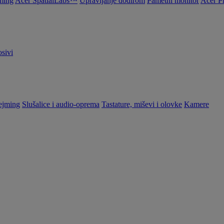
ming
Acer SpatialLabs™
Upravljanje dodirom
Pametni monitor
Acer P
sivi
ejming
Slušalice i audio-oprema
Tastature, miševi i olovke
Kamere