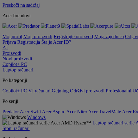
Preskoči na sadržaj
Acer brendovi
Moj profil
Moji proizvodi
Registrujte proizvod
Moja zajednica
Odjav
Prijava
Registracija
Šta je Acer ID?
AI
Proizvodi
Novi proizvodi
Copilot+ PC
Laptop računari
Po kategoriji
Copilot+ PC
VI računari
Gejming
Održivi proizvodi
Profesionalni
Uč
Po seriji
Predator
Acer Swift
Acer Aspire
Acer Nitro
Acer TravelMate
Acer Ex
Windows
Laptop računari seri
Stoni računari