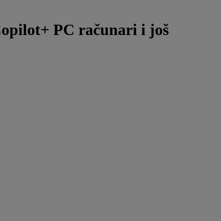
pilot+ PC računari i još