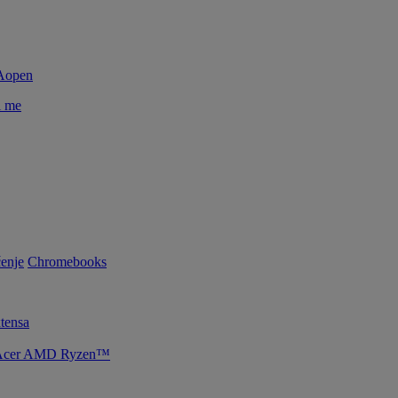
i me
enje
Chromebooks
tensa
je Acer AMD Ryzen™