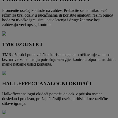
Promenite osećaj kontrole na zahtev. Prebacite se na mikro-svič
režim za brži odziv u pucačinama ili koristite analogni režim punog
hoda za trkačke igre, simulacije letenja i druge žanrove koji
zahtevaju veći opseg kontrole.
TMR DŽOJSTICI
TMR džojstici pune veličine koriste magnetno očitavanje za unos
bez mrtve zone, manju potrošnju energije, kontrolu otpornu na drift i
manje habanje usled kontakta.
HALL-EFFECT ANALOGNI OKIDAČI
Hall-effect analogni okidači pomažu da odziv pritiska ostane
dosledan i precizan, pružajući čistiji osećaj pritiska kroz različite
stilove igranja.