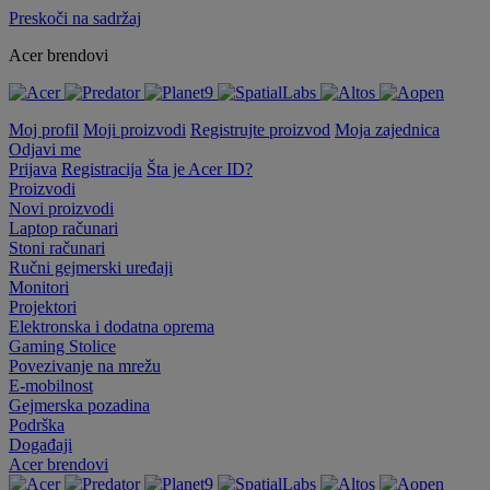
Preskoči na sadržaj
Acer brendovi
Moj profil
Moji proizvodi
Registrujte proizvod
Moja zajednica
Odjavi me
Prijava
Registracija
Šta je Acer ID?
Proizvodi
Novi proizvodi
Laptop računari
Stoni računari
Ručni gejmerski uređaji
Monitori
Projektori
Elektronska i dodatna oprema
Gaming Stolice
Povezivanje na mrežu
E-mobilnost
Gejmerska pozadina
Podrška
Događaji
Acer brendovi