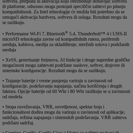
softvera, pretplata ili aktivacija koju obezbeđuje dobavljač softvera
ili platforme, odnosno mogu postojati specifični zahtevi po pitanju
kompatibilnosti. Za Intel tehnologije će možda biti potrebno da se
omogući aktivacija hardvera, softvera ili usluga. Rezultati mogu da
se razlikuju.
®
• Performanse Wi-Fi 7, Bluetooth
5.4, Thunderbolt™ 4 i UHS-II
microSD tehnologija zavise od kompatibilnih rutera, perifernih
uređaja, kablova, medija za skladištenje, mrežnih uslova i podržanih
uređaja
• XeSS, generisanje frejmova, AI funkcije i druge napredne grafičke
mogućnosti mogu zahtevati podržane naslove, softver, drajvere ili
sistemske konfiguracije. Rezultati mogu da se razlikuju.
• Trajanje baterije i vreme punjenja variraju u zavisnosti od
konfiguracije, podešavanja napajanja, načina korišćenja i drugih
faktora. Opcije baterije od 60 Whr i 80 Whr razlikuju se u zavisnosti
od modela.
• Stopa osvežavanja, VRR, osvetljenost, spektar boja i
funkcionalnost dodira mogu da variraju u zavisnosti od aplikacije,
sadržaja, režima napajanja i sistemskih podešavanja. VRR zahteva
podržani sadržaj.
• Corning, Gorilla, Gorilla Glass i Victus su zaštitni znakovi ili