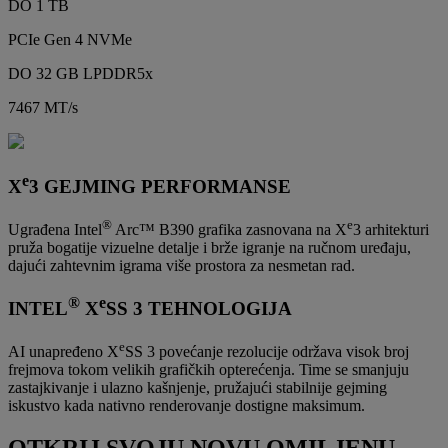
DO 1 TB
PCIe Gen 4 NVMe
DO 32 GB LPDDR5x
7467 MT/s
e
X
3 GEJMING PERFORMANSE
®
e
Ugrađena Intel
Arc™ B390 grafika zasnovana na X
3 arhitekturi
pruža bogatije vizuelne detalje i brže igranje na ručnom uređaju,
dajući zahtevnim igrama više prostora za nesmetan rad.
®
e
INTEL
X
SS 3 TEHNOLOGIJA
e
AI unapređeno X
SS 3 povećanje rezolucije održava visok broj
frejmova tokom velikih grafičkih opterećenja. Time se smanjuju
zastajkivanje i ulazno kašnjenje, pružajući stabilnije gejming
iskustvo kada nativno renderovanje dostigne maksimum.
OTKRIJ SVOJU NOVU OMILJENU