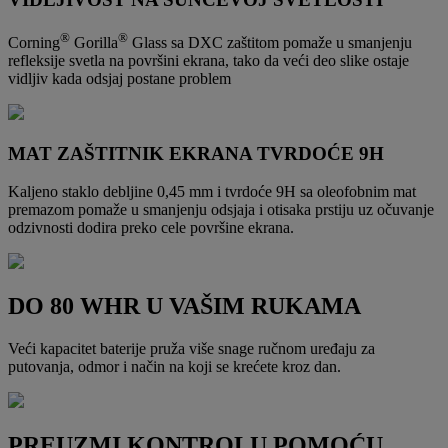
®
®
Corning
Gorilla
Glass sa DXC zaštitom pomaže u smanjenju
refleksije svetla na površini ekrana, tako da veći deo slike ostaje
vidljiv kada odsjaj postane problem
MAT ZAŠTITNIK EKRANA TVRDOĆE 9H
Kaljeno staklo debljine 0,45 mm i tvrdoće 9H sa oleofobnim mat
premazom pomaže u smanjenju odsjaja i otisaka prstiju uz očuvanje
odzivnosti dodira preko cele površine ekrana.
DO 80 WHR U VAŠIM RUKAMA
Veći kapacitet baterije pruža više snage ručnom uređaju za
putovanja, odmor i način na koji se krećete kroz dan.
PREUZMI KONTROLU POMOĆU