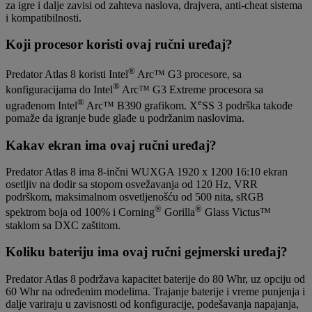
za igre i dalje zavisi od zahteva naslova, drajvera, anti-cheat sistema
i kompatibilnosti.
Koji procesor koristi ovaj ručni uređaj?
®
Predator Atlas 8 koristi Intel
Arc™ G3 procesore, sa
®
konfiguracijama do Intel
Arc™ G3 Extreme procesora sa
®
e
ugrađenom Intel
Arc™ B390 grafikom. X
SS 3 podrška takođe
pomaže da igranje bude glađe u podržanim naslovima.
Kakav ekran ima ovaj ručni uređaj?
Predator Atlas 8 ima 8-inčni WUXGA 1920 x 1200 16:10 ekran
osetljiv na dodir sa stopom osvežavanja od 120 Hz, VRR
podrškom, maksimalnom osvetljenošću od 500 nita, sRGB
®
®
spektrom boja od 100% i Corning
Gorilla
Glass Victus™
staklom sa DXC zaštitom.
Koliku bateriju ima ovaj ručni gejmerski uređaj?
Predator Atlas 8 podržava kapacitet baterije do 80 Whr, uz opciju od
60 Whr na određenim modelima. Trajanje baterije i vreme punjenja i
dalje variraju u zavisnosti od konfiguracije, podešavanja napajanja,