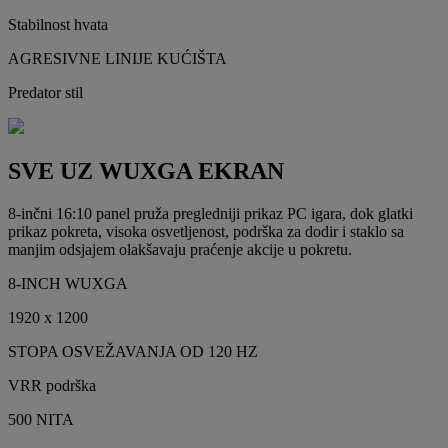
Stabilnost hvata
AGRESIVNE LINIJE KUĆIŠTA
Predator stil
SVE UZ WUXGA EKRAN
8-inčni 16:10 panel pruža pregledniji prikaz PC igara, dok glatki
prikaz pokreta, visoka osvetljenost, podrška za dodir i staklo sa
manjim odsjajem olakšavaju praćenje akcije u pokretu.
8-INCH WUXGA
1920 x 1200
STOPA OSVEŽAVANJA OD 120 HZ
VRR podrška
500 NITA