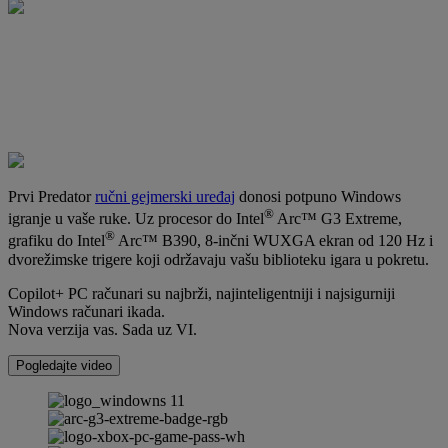
Prvi Predator
ručni gejmerski uređaj
donosi potpuno Windows
®
igranje u vaše ruke. Uz procesor do Intel
Arc™ G3 Extreme,
®
grafiku do Intel
Arc™ B390, 8-inčni WUXGA ekran od 120 Hz i
dvorežimske trigere koji održavaju vašu biblioteku igara u pokretu.
Copilot+ PC računari su najbrži, najinteligentniji i najsigurniji
Windows računari ikada.
Nova verzija vas. Sada uz VI.
Pogledajte video