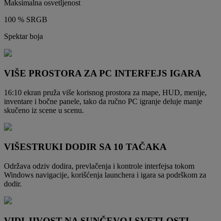
Maksimalna osvetljenost
100 % SRGB
Spektar boja
VIŠE PROSTORA ZA PC INTERFEJS IGARA
16:10 ekran pruža više korisnog prostora za mape, HUD, menije,
inventare i bočne panele, tako da ručno PC igranje deluje manje
skučeno iz scene u scenu.
VIŠESTRUKI DODIR SA 10 TAČAKA
Održava odziv dodira, prevlačenja i kontrole interfejsa tokom
Windows navigacije, korišćenja launchera i igara sa podrškom za
dodir.
VIDLJIVOST NA SUNČEVOJ SVETLOSTI