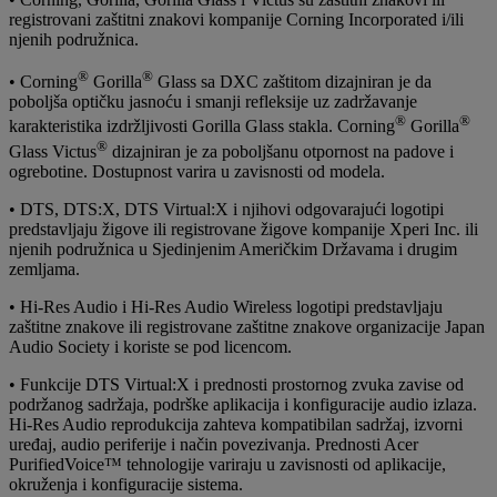
registrovani zaštitni znakovi kompanije Corning Incorporated i/ili
njenih podružnica.
®
®
• Corning
Gorilla
Glass sa DXC zaštitom dizajniran je da
poboljša optičku jasnoću i smanji refleksije uz zadržavanje
®
®
karakteristika izdržljivosti Gorilla Glass stakla. Corning
Gorilla
®
Glass Victus
dizajniran je za poboljšanu otpornost na padove i
ogrebotine. Dostupnost varira u zavisnosti od modela.
• DTS, DTS:X, DTS Virtual:X i njihovi odgovarajući logotipi
predstavljaju žigove ili registrovane žigove kompanije Xperi Inc. ili
njenih podružnica u Sjedinjenim Američkim Državama i drugim
zemljama.
• Hi-Res Audio i Hi-Res Audio Wireless logotipi predstavljaju
zaštitne znakove ili registrovane zaštitne znakove organizacije Japan
Audio Society i koriste se pod licencom.
• Funkcije DTS Virtual:X i prednosti prostornog zvuka zavise od
podržanog sadržaja, podrške aplikacija i konfiguracije audio izlaza.
Hi-Res Audio reprodukcija zahteva kompatibilan sadržaj, izvorni
uređaj, audio periferije i način povezivanja. Prednosti Acer
PurifiedVoice™ tehnologije variraju u zavisnosti od aplikacije,
okruženja i konfiguracije sistema.