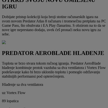
IGRU
Dobijate pristup kolekciji koja broji stotine računarskih igara na
svom novom Predator Atlas 8 računaru i tromesečnu pretplatu na PC
Game Pass, što obuhvata i EA Play članarinu. S obzirom na to da se
nove igre neprestano dodaju, uvek ćeš pronaći neku novu igru za
sebe.
PREDATOR AEROBLADE HLAĐENJE
Toplota se brzo stvara tokom ručnog igranja. Predator AeroBlade
hlađenje kombinuje protok vazduha sa dva ventilatora i Vortex Flow
podešavanje kako bi brzo uklonilo toplotu i pomoglo održavanju
stabilnijih performansi pod opterećenjem.
Hlađenje sa dva ventilatora
uz Vortex Flow
89 lopatica