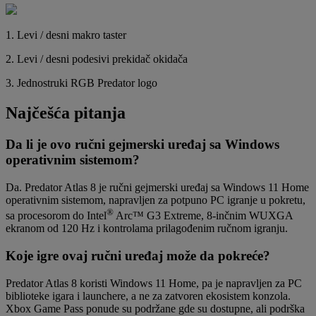
1. Levi / desni makro taster
2. Levi / desni podesivi prekidač okidača
3. Jednostruki RGB Predator logo
Najčešća pitanja
Da li je ovo ručni gejmerski uređaj sa Windows
operativnim sistemom?
Da. Predator Atlas 8 je ručni gejmerski uređaj sa Windows 11 Home
operativnim sistemom, napravljen za potpuno PC igranje u pokretu,
®
sa procesorom do Intel
Arc™ G3 Extreme, 8-inčnim WUXGA
ekranom od 120 Hz i kontrolama prilagođenim ručnom igranju.
Koje igre ovaj ručni uređaj može da pokreće?
Predator Atlas 8 koristi Windows 11 Home, pa je napravljen za PC
biblioteke igara i launchere, a ne za zatvoren ekosistem konzola.
Xbox Game Pass ponude su podržane gde su dostupne, ali podrška