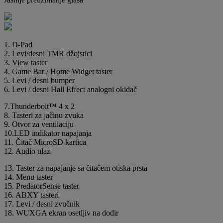
1. D-Pad
2. Levi/desni TMR džojstici
3. View taster
4. Game Bar / Home Widget taster
5. Levi / desni bumper
6. Levi / desni Hall Effect analogni okidač
7.Thunderbolt™ 4 x 2
8. Tasteri za jačinu zvuka
9. Otvor za ventilaciju
10.LED indikator napajanja
11. Čitač MicroSD kartica
12. Audio ulaz
13. Taster za napajanje sa čitačem otiska prsta
14. Menu taster
15. PredatorSense taster
16. ABXY tasteri
17. Levi / desni zvučnik
18. WUXGA ekran osetljiv na dodir