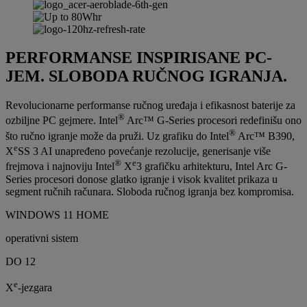
PERFORMANSE INSPIRISANE PC-
JEM. SLOBODA RUČNOG IGRANJA.
Revolucionarne performanse ručnog uređaja i efikasnost baterije za
®
ozbiljne PC gejmere. Intel
Arc™ G-Series procesori redefinišu ono
®
što ručno igranje može da pruži. Uz grafiku do Intel
Arc™ B390,
e
X
SS 3 AI unapređeno povećanje rezolucije, generisanje više
®
e
frejmova i najnoviju Intel
X
3 grafičku arhitekturu, Intel Arc G-
Series procesori donose glatko igranje i visok kvalitet prikaza u
segment ručnih računara. Sloboda ručnog igranja bez kompromisa.
WINDOWS 11 HOME
operativni sistem
DO 12
e
X
-jezgara