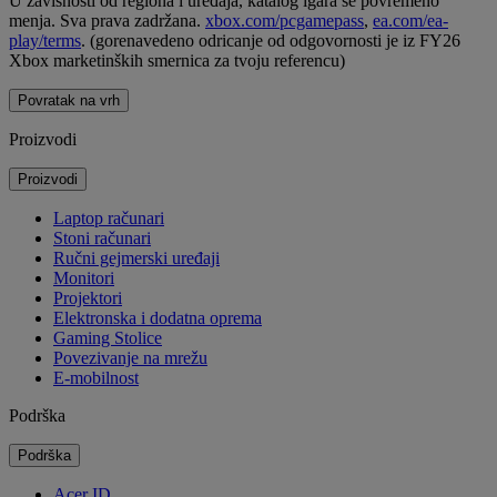
U zavisnosti od regiona i uređaja, katalog igara se povremeno
menja. Sva prava zadržana.
xbox.com/pcgamepass
,
ea.com/ea-
play/terms
. (gorenavedeno odricanje od odgovornosti je iz FY26
Xbox marketinških smernica za tvoju referencu)
Povratak na vrh
Proizvodi
Proizvodi
Laptop računari
Stoni računari
Ručni gejmerski uređaji
Monitori
Projektori
Elektronska i dodatna oprema
Gaming Stolice
Povezivanje na mrežu
E-mobilnost
Podrška
Podrška
Acer ID