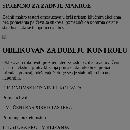
SPREMNO ZA ZADNJE MAKROE
Zadnji makro tasteri omogućavaju brži pristup ključnim akcijama
bez pomeranja palčeva sa stikova, pomažući da kontrola ostane
stabilna kada se tempo meča ubrza.
OBLIKOVAN ZA DUBLJU KONTROLU
Oblikovani rukohvat, prošireni deo za oslonac dlanova, uvučeni
tasteri i tekstura protiv klizanja pomažu da ruke brže pronađu
prirodan položaj, održavajući duge sesije stabilnijim i manje
napornim.
ERGONOMSKI DIZAJN RUKOHVATA
Prirodan hvat
UVUČENI RASPORED TASTERA
Prirodniji pokreti prstiju
TEKSTURA PROTIV KLIZANJA