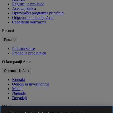
Registrujte proizvod
Acer zajednica
Upravljački programi i priručnici
Odgovori kompanije Acer
Cервисни контакти
Resursi
Resursi
PredatorSense
Pronađite prodavnicu
O kompaniji Acer
O kompaniji Acer
Kontakt
Odnosi sa investitorima
Mediji
Nagrade
Događaji
Održivost