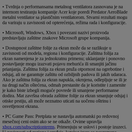
• Tvrdnja o performansama metalnog ventilatora zasnovana je na
internom testiranju kompanije Acer koje poredi Predator AeroBlade
metalni ventilator sa plastičnim ventilatorom. Stvarni rezultati mogu
da variraju u zavisnosti od opterećenja, režima rada i konfiguracije.
• Microsoft, Windows, Xbox i povezani nazivi proizvoda
predstavljaju zaštitne znakove Microsoft grupe kompanija.
• Dostupnost zaštitne folije za ekran može da se razlikuje u
zavisnosti od modela, regiona i konfiguracije. Zaštitna folija za
ekran namenjena je za jednokratnu primenu; uklanjanje i ponovno
postavljanje mogu izazvati pojavu mehurića ili smanjiti jačinu
prianjanja. Zaštitna folija za ekran pruža otpornost na ogrebotine i
odsjaj, ali ne garantuje zaštitu od ozbiljnih padova ili jakih udaraca.
Ako je zaštitna folija za ekran napukla, okrnjena, odlepljuje se ili je
na drugi način oštećena, odmah prestanite da je koristite i zamenite
je kako biste izbegli moguće povrede ili smanjene performanse
dodira. Mat završna obrada zaštitne folije za ekran smanjuje odsjaj i
otiske prstiju, ali može neznatno uticati na uočenu oštrinu i
osvetljenost ekrana.
• PC Game Pass: Pretplata se nastavlja automatski po redovnoj
mesečnoj ceni osim ako se ne otkaže. Ovime upravlja
xbox.com/subscriptionterms
. Primenjuju se uslovi i postoje izuzeci.