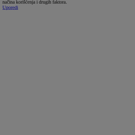
načina korišćenja i drugih faktora.
Uporedi