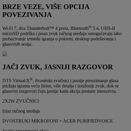
BRZE VEZE, VIŠE OPCIJA
POVEZIVANJA
®
Wi-Fi 7, dva Thunderbolt™ 4 porta, Bluetooth
5.4, UHS-II
microSD podrška i jasan zvuk ručnog uređaja omogućavaju lako
prebacivanje između igranja u pokretu, desktop podešavanja i
glasovnih sesija.
JAČI ZVUK, JASNIJI RAZGOVOR
®
DTS Virtual:X
, dvostruki zvučnici i jasnije preuzimanje glasa
pružaju igrama veću širinu, više detalja i izraženiji zvuk, dok se
glasovni razgovori čuju jasnije kada akcija postane intenzivna.
2X2W ZVUČNICI
Izlaz ručnog uređaja
DVOSTRUKI MIKROFONI + ACER PURIFIEDVOICE
Jasnije preuzimanje glasa