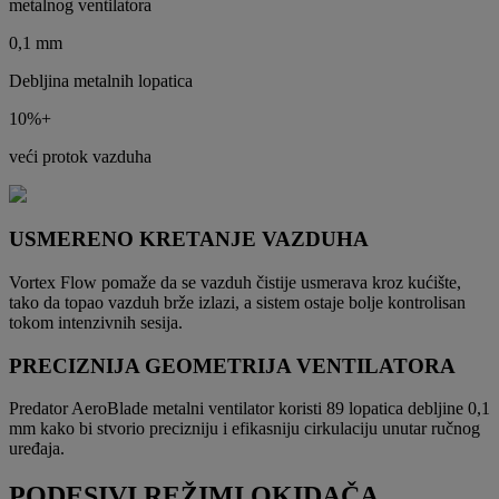
metalnog ventilatora
0,1 mm
Debljina metalnih lopatica
10%+
veći protok vazduha
USMERENO KRETANJE VAZDUHA
Vortex Flow pomaže da se vazduh čistije usmerava kroz kućište,
tako da topao vazduh brže izlazi, a sistem ostaje bolje kontrolisan
tokom intenzivnih sesija.
PRECIZNIJA GEOMETRIJA VENTILATORA
Predator AeroBlade metalni ventilator koristi 89 lopatica debljine 0,1
mm kako bi stvorio precizniju i efikasniju cirkulaciju unutar ručnog
uređaja.
PODESIVI REŽIMI OKIDAČA