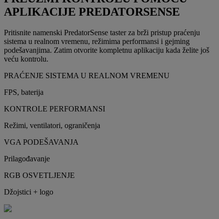
APLIKACIJE PREDATORSENSE
Pritisnite namenski PredatorSense taster za brži pristup praćenju
sistema u realnom vremenu, režimima performansi i gejming
podešavanjima. Zatim otvorite kompletnu aplikaciju kada želite još
veću kontrolu.
PRAĆENJE SISTEMA U REALNOM VREMENU
FPS, baterija
KONTROLE PERFORMANSI
Režimi, ventilatori, ograničenja
VGA PODEŠAVANJA
Prilagođavanje
RGB OSVETLJENJE
Džojstici + logo