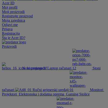
Acer ID
Moj profil
Moji proizvodi
Registrujte proizvod
Moja zajednica
Odjavi me
Prijava
Registracija
Šta je Acer ID?
Proizvodi
Novi proizvodi
Laptop računari
Stoni
računari
Ručni gejmerski uređaji
Monitori
Projektori
Elektronska i dodatna oprema
Gaming Stolice