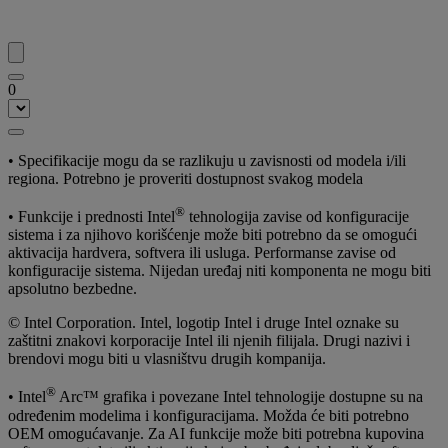
0
• Specifikacije mogu da se razlikuju u zavisnosti od modela i/ili
regiona. Potrebno je proveriti dostupnost svakog modela
®
• Funkcije i prednosti Intel
tehnologija zavise od konfiguracije
sistema i za njihovo korišćenje može biti potrebno da se omogući
aktivacija hardvera, softvera ili usluga. Performanse zavise od
konfiguracije sistema. Nijedan uređaj niti komponenta ne mogu biti
apsolutno bezbedne.
© Intel Corporation. Intel, logotip Intel i druge Intel oznake su
zaštitni znakovi korporacije Intel ili njenih filijala. Drugi nazivi i
brendovi mogu biti u vlasništvu drugih kompanija.
®
• Intel
Arc™ grafika i povezane Intel tehnologije dostupne su na
određenim modelima i konfiguracijama. Možda će biti potrebno
OEM omogućavanje. Za AI funkcije može biti potrebna kupovina