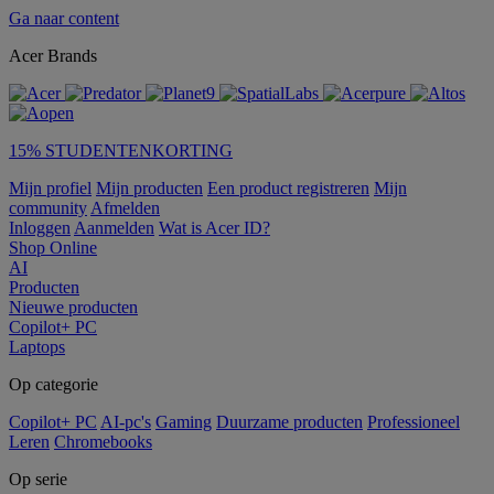
Ga naar content
Acer Brands
15% STUDENTENKORTING
Mijn profiel
Mijn producten
Een product registreren
Mijn
community
Afmelden
Inloggen
Aanmelden
Wat is Acer ID?
Shop Online
AI
Producten
Nieuwe producten
Copilot+ PC
Laptops
Op categorie
Copilot+ PC
AI-pc's
Gaming
Duurzame producten
Professioneel
Leren
Chromebooks
Op serie