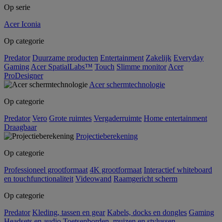
Op serie
Acer Iconia
Op categorie
Predator
Duurzame producten
Entertainment
Zakelijk
Everyday
Gaming
Acer SpatialLabs™
Touch
Slimme monitor
Acer
ProDesigner
Acer schermtechnologie
Op categorie
Predator
Vero
Grote ruimtes
Vergaderruimte
Home entertainment
Draagbaar
Projectieberekening
Op categorie
Professioneel grootformaat
4K grootformaat
Interactief whiteboard
en touchfunctionaliteit
Videowand
Raamgericht scherm
Op categorie
Predator
Kleding, tassen en gear
Kabels, docks en dongles
Gaming
Headsets en audio
Toetsenborden, muizen en stylussen