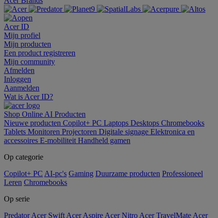
Acer Brands
Acer ID
Mijn profiel
Mijn producten
Een product registreren
Mijn community
Afmelden
Inloggen
Aanmelden
Wat is Acer ID?
Shop Online
AI
Producten
Nieuwe producten
Copilot+ PC
Laptops
Desktops
Chromebooks
Tablets
Monitoren
Projectoren
Digitale signage
Elektronica en
accessoires
E-mobiliteit
Handheld gamen
Op categorie
Copilot+ PC
AI-pc's
Gaming
Duurzame producten
Professioneel
Leren
Chromebooks
Op serie
Predator
Acer Swift
Acer Aspire
Acer Nitro
Acer TravelMate
Acer