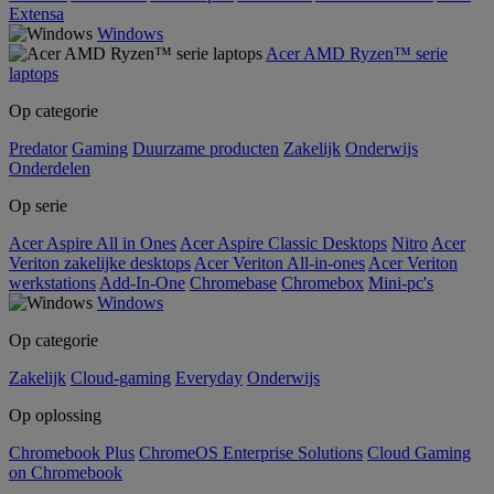
Extensa
Windows
Acer AMD Ryzen™ serie
laptops
Op categorie
Predator
Gaming
Duurzame producten
Zakelijk
Onderwijs
Onderdelen
Op serie
Acer Aspire All in Ones
Acer Aspire Classic Desktops
Nitro
Acer
Veriton zakelijke desktops
Acer Veriton All-in-ones
Acer Veriton
werkstations
Add-In-One
Chromebase
Chromebox
Mini-pc's
Windows
Op categorie
Zakelijk
Cloud-gaming
Everyday
Onderwijs
Op oplossing
Chromebook Plus
ChromeOS Enterprise Solutions
Cloud Gaming
on Chromebook