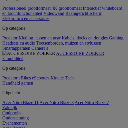
Professioneel grootformaat
4K grootformaat
Interactief whiteboard
en touchfunctionaliteit
Videowand
Raamgericht scherm
Elektronica en accessoires
Op categorie
Predator
Kleding, tassen en gear
Kabels, docks en dongles
Gaming
Headsets en audio
Toetsenborden, muizen en stylussen
Smartapparaten
Camera's
ACCESSOIRE ZOEKER
E-mobiliteit
Op categorie
Predator
eBikes
eScooters
Kinetic Tech
Handheld gamen
Uitgelicht
Acer Nitro Blaze 11
Acer Nitro Blaze 8
Acer Nitro Blaze 7
Zakelijk
Onderwijs
Ondersteuning
Evenementen