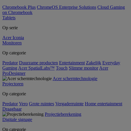
Chromebook Plus
ChromeOS Enterprise Solutions
Cloud Gaming
on Chromebook
Tablets
Op serie
Acer Iconia
Monitoren
Op categorie
Predator
Duurzame producten
Entertainment
Zakelijk
Everyday
Gaming
Acer SpatialLabs™
Touch
Slimme monitor
Acer
ProDesigner
Acer schermtechnologie
Projectoren
Op categorie
Predator
Vero
Grote ruimtes
Vergaderruimte
Home entertainment
Draagbaar
Projectieberekening
Digitale signage
Op categorie