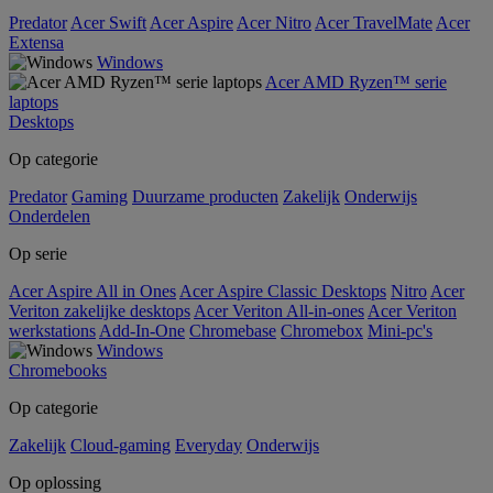
Predator
Acer Swift
Acer Aspire
Acer Nitro
Acer TravelMate
Acer
Extensa
Windows
Acer AMD Ryzen™ serie
laptops
Desktops
Op categorie
Predator
Gaming
Duurzame producten
Zakelijk
Onderwijs
Onderdelen
Op serie
Acer Aspire All in Ones
Acer Aspire Classic Desktops
Nitro
Acer
Veriton zakelijke desktops
Acer Veriton All-in-ones
Acer Veriton
werkstations
Add-In-One
Chromebase
Chromebox
Mini-pc's
Windows
Chromebooks
Op categorie
Zakelijk
Cloud-gaming
Everyday
Onderwijs
Op oplossing