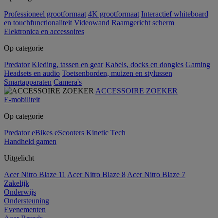
Professioneel grootformaat
4K grootformaat
Interactief whiteboard
en touchfunctionaliteit
Videowand
Raamgericht scherm
Elektronica en accessoires
Op categorie
Predator
Kleding, tassen en gear
Kabels, docks en dongles
Gaming
Headsets en audio
Toetsenborden, muizen en stylussen
Smartapparaten
Camera's
ACCESSOIRE ZOEKER
E-mobiliteit
Op categorie
Predator
eBikes
eScooters
Kinetic Tech
Handheld gamen
Uitgelicht
Acer Nitro Blaze 11
Acer Nitro Blaze 8
Acer Nitro Blaze 7
Zakelijk
Onderwijs
Ondersteuning
Evenementen