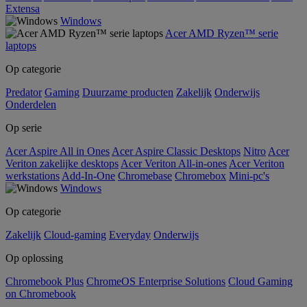
Extensa
Windows
Acer AMD Ryzen™ serie
laptops
Op categorie
Predator
Gaming
Duurzame producten
Zakelijk
Onderwijs
Onderdelen
Op serie
Acer Aspire All in Ones
Acer Aspire Classic Desktops
Nitro
Acer
Veriton zakelijke desktops
Acer Veriton All-in-ones
Acer Veriton
werkstations
Add-In-One
Chromebase
Chromebox
Mini-pc's
Windows
Op categorie
Zakelijk
Cloud-gaming
Everyday
Onderwijs
Op oplossing
Chromebook Plus
ChromeOS Enterprise Solutions
Cloud Gaming
on Chromebook