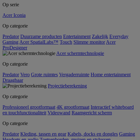
Op serie
Acer Iconia
Op categorie
Predator
Duurzame producten
Entertainment
Zakelijk
Everyday
Gaming
Acer SpatialLabs™
Touch
Slimme monitor
Acer
ProDesigner
Acer schermtechnologie
Op categorie
Predator
Vero
Grote ruimtes
Vergaderruimte
Home entertainment
Draagbaar
Projectieberekening
Op categorie
Professioneel grootformaat
4K grootformaat
Interactief whiteboard
en touchfunctionaliteit
Videowand
Raamgericht scherm
Op categorie
Predator
Kleding, tassen en gear
Kabels, docks en dongles
Gaming
Headsets en audio
Toetsenborden, muizen en stylussen