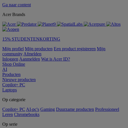
Ga naar content
Acer Brands
15% STUDENTENKORTING
Mijn profiel
Mijn producten
Een product registreren
Mijn
community
Afmelden
Inloggen
Aanmelden
Wat is Acer ID?
Shop Online
AI
Producten
Nieuwe producten
Copilot+ PC
Laptops
Op categorie
Copilot+ PC
AI-pc's
Gaming
Duurzame producten
Professioneel
Leren
Chromebooks
Op serie