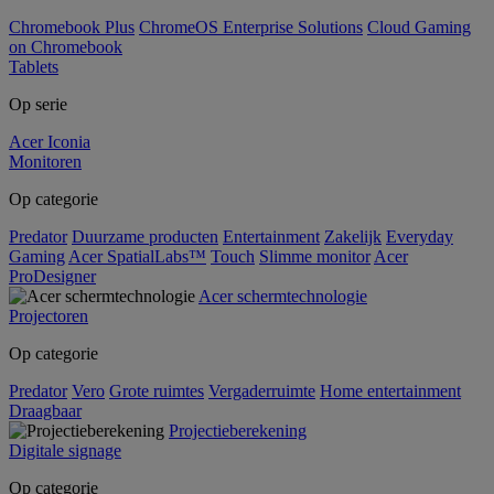
Chromebook Plus
ChromeOS Enterprise Solutions
Cloud Gaming
on Chromebook
Tablets
Op serie
Acer Iconia
Monitoren
Op categorie
Predator
Duurzame producten
Entertainment
Zakelijk
Everyday
Gaming
Acer SpatialLabs™
Touch
Slimme monitor
Acer
ProDesigner
Acer schermtechnologie
Projectoren
Op categorie
Predator
Vero
Grote ruimtes
Vergaderruimte
Home entertainment
Draagbaar
Projectieberekening
Digitale signage
Op categorie