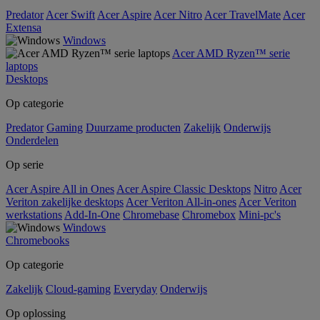
Predator
Acer Swift
Acer Aspire
Acer Nitro
Acer TravelMate
Acer
Extensa
Windows
Acer AMD Ryzen™ serie
laptops
Desktops
Op categorie
Predator
Gaming
Duurzame producten
Zakelijk
Onderwijs
Onderdelen
Op serie
Acer Aspire All in Ones
Acer Aspire Classic Desktops
Nitro
Acer
Veriton zakelijke desktops
Acer Veriton All-in-ones
Acer Veriton
werkstations
Add-In-One
Chromebase
Chromebox
Mini-pc's
Windows
Chromebooks
Op categorie
Zakelijk
Cloud-gaming
Everyday
Onderwijs
Op oplossing