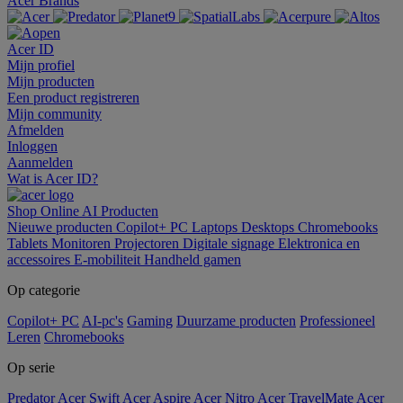
Acer Brands
Acer ID
Mijn profiel
Mijn producten
Een product registreren
Mijn community
Afmelden
Inloggen
Aanmelden
Wat is Acer ID?
Shop Online
AI
Producten
Nieuwe producten
Copilot+ PC
Laptops
Desktops
Chromebooks
Tablets
Monitoren
Projectoren
Digitale signage
Elektronica en
accessoires
E-mobiliteit
Handheld gamen
Op categorie
Copilot+ PC
AI-pc's
Gaming
Duurzame producten
Professioneel
Leren
Chromebooks
Op serie
Predator
Acer Swift
Acer Aspire
Acer Nitro
Acer TravelMate
Acer