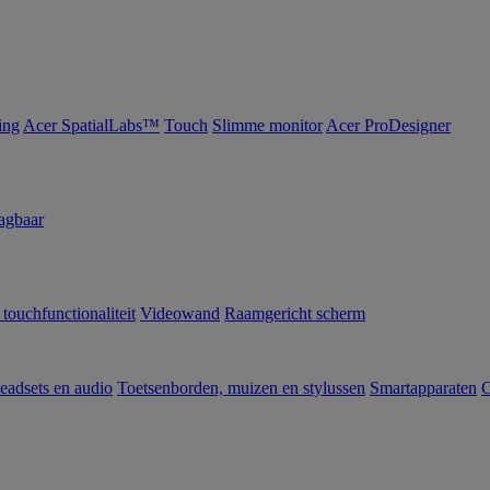
ing
Acer SpatialLabs™
Touch
Slimme monitor
Acer ProDesigner
agbaar
 touchfunctionaliteit
Videowand
Raamgericht scherm
eadsets en audio
Toetsenborden, muizen en stylussen
Smartapparaten
C