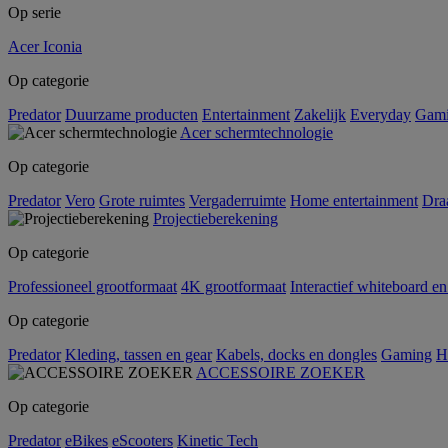
Op serie
Acer Iconia
Op categorie
Predator
Duurzame producten
Entertainment
Zakelijk
Everyday
Gam
Acer schermtechnologie
Op categorie
Predator
Vero
Grote ruimtes
Vergaderruimte
Home entertainment
Dra
Projectieberekening
Op categorie
Professioneel grootformaat
4K grootformaat
Interactief whiteboard en
Op categorie
Predator
Kleding, tassen en gear
Kabels, docks en dongles
Gaming
H
ACCESSOIRE ZOEKER
Op categorie
Predator
eBikes
eScooters
Kinetic Tech