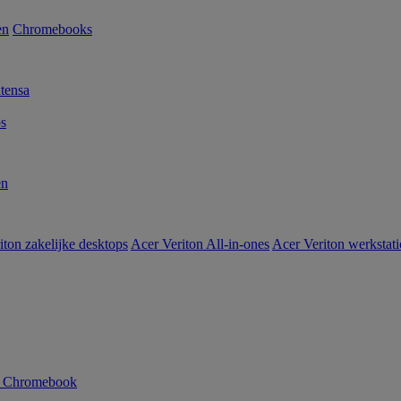
en
Chromebooks
tensa
s
en
iton zakelijke desktops
Acer Veriton All-in-ones
Acer Veriton werkstat
n Chromebook