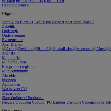
Predator
eBikes
eScooters
Kinetic Tech
Handheld gamen
Uitgelicht
Acer Nitro Blaze 11
Acer Nitro Blaze 8
Acer Nitro Blaze 7
Zakelijk
Onderwijs
Ondersteuning
Evenementen
Acer Brands
Acer ID
Mijn profiel
Mijn producten
Een product registreren
Mijn community
Afmelden
Inloggen
Aanmelden
Wat is Acer ID?
Shop Online
AI
Producten
Nieuwe producten
Copilot+ PC
Laptops
Desktops
Chromebooks
Tab
Op categorie