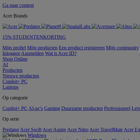
Ga naar content
Acer Brands
15% STUDENTENKORTING
Mijn profiel
Mijn producten
Een product registreren
Mijn community
Inloggen
Aanmelden
Wat is Acer ID?
Shop Online
AI
Producten
Nieuwe producten
Copilot+ PC
Laptops
Op categorie
Copilot+ PC
AI-pc's
Gaming
Duurzame producten
Professioneel
Ler
Op serie
Predator
Acer Swift
Acer Aspire
Acer Nitro
Acer TravelMate
Acer Ex
Windows