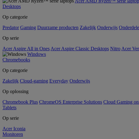
Acer AMD Ryzen™ serie laptop
Desktops
Op categorie
Predator
Gaming
Duurzame producten
Zakelijk
Onderwijs
Onderdel
Op serie
Acer Aspire All in Ones
Acer Aspire Classic Desktops
Nitro
Acer Ver
Windows
Chromebooks
Op categorie
Zakelijk
Cloud-gaming
Everyday
Onderwijs
Op oplossing
Chromebook Plus
ChromeOS Enterprise Solutions
Cloud Gaming o
Tablets
Op serie
Acer Iconia
Monitoren