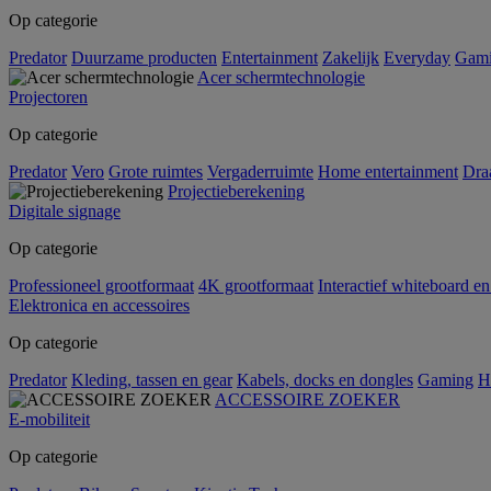
Op categorie
Predator
Duurzame producten
Entertainment
Zakelijk
Everyday
Gam
Acer schermtechnologie
Projectoren
Op categorie
Predator
Vero
Grote ruimtes
Vergaderruimte
Home entertainment
Dra
Projectieberekening
Digitale signage
Op categorie
Professioneel grootformaat
4K grootformaat
Interactief whiteboard en
Elektronica en accessoires
Op categorie
Predator
Kleding, tassen en gear
Kabels, docks en dongles
Gaming
H
ACCESSOIRE ZOEKER
E-mobiliteit
Op categorie