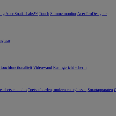
ing
Acer SpatialLabs™
Touch
Slimme monitor
Acer ProDesigner
agbaar
 touchfunctionaliteit
Videowand
Raamgericht scherm
eadsets en audio
Toetsenborden, muizen en stylussen
Smartapparaten
C