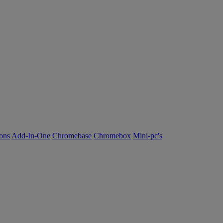
ions
Add-In-One
Chromebase
Chromebox
Mini-pc's