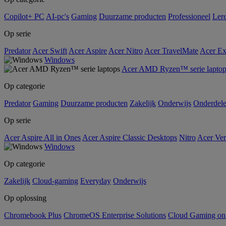
Copilot+ PC
AI-pc's
Gaming
Duurzame producten
Professioneel
Ler
Op serie
Predator
Acer Swift
Acer Aspire
Acer Nitro
Acer TravelMate
Acer Ex
Windows
Acer AMD Ryzen™ serie laptop
Op categorie
Predator
Gaming
Duurzame producten
Zakelijk
Onderwijs
Onderdel
Op serie
Acer Aspire All in Ones
Acer Aspire Classic Desktops
Nitro
Acer Ver
Windows
Op categorie
Zakelijk
Cloud-gaming
Everyday
Onderwijs
Op oplossing
Chromebook Plus
ChromeOS Enterprise Solutions
Cloud Gaming o