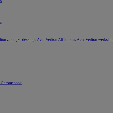
s
en
iton zakelijke desktops
Acer Veriton All-in-ones
Acer Veriton werkstat
n Chromebook