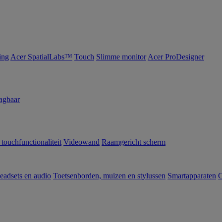
ing
Acer SpatialLabs™
Touch
Slimme monitor
Acer ProDesigner
agbaar
 touchfunctionaliteit
Videowand
Raamgericht scherm
eadsets en audio
Toetsenborden, muizen en stylussen
Smartapparaten
C