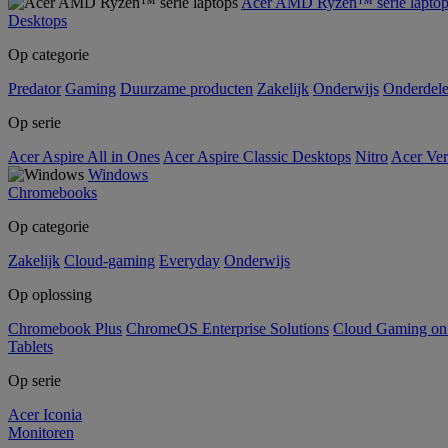
Acer AMD Ryzen™ serie laptop
Desktops
Op categorie
Predator
Gaming
Duurzame producten
Zakelijk
Onderwijs
Onderdel
Op serie
Acer Aspire All in Ones
Acer Aspire Classic Desktops
Nitro
Acer Ver
Windows
Chromebooks
Op categorie
Zakelijk
Cloud-gaming
Everyday
Onderwijs
Op oplossing
Chromebook Plus
ChromeOS Enterprise Solutions
Cloud Gaming o
Tablets
Op serie
Acer Iconia
Monitoren