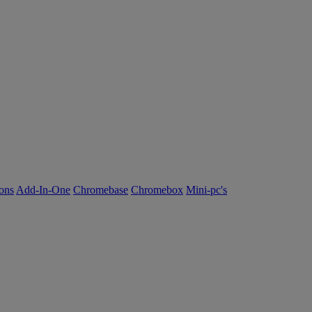
ions
Add-In-One
Chromebase
Chromebox
Mini-pc's