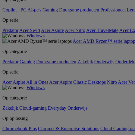
Copilot+ PC
AI-pc's
Gaming
Duurzame producten
Professioneel
Ler
Op serie
Predator
Acer Swift
Acer Aspire
Acer Nitro
Acer TravelMate
Acer Ex
Windows
Acer AMD Ryzen™ serie laptop
Op categorie
Predator
Gaming
Duurzame producten
Zakelijk
Onderwijs
Onderdel
Op serie
Acer Aspire All in Ones
Acer Aspire Classic Desktops
Nitro
Acer Ver
Windows
Op categorie
Zakelijk
Cloud-gaming
Everyday
Onderwijs
Op oplossing
Chromebook Plus
ChromeOS Enterprise Solutions
Cloud Gaming o