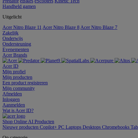
Predator
eBikes
eScooters
Kinetic Tech
Handheld gamen
Uitgelicht
Acer Nitro Blaze 11
Acer Nitro Blaze 8
Acer Nitro Blaze 7
Zakelijk
Onderwijs
Ondersteuning
Evenementen
Acer Brands
Acer ID
Mijn profiel
Mijn producten
Een product registreren
Mijn community
Afmelden
Inloggen
Aanmelden
Wat is Acer ID?
Shop Online
AI
Producten
Nieuwe producten
Copilot+ PC
Laptops
Desktops
Chromebooks
Tab
Op categorie