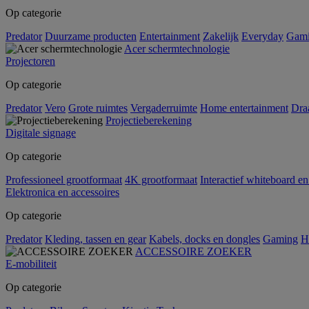
Op categorie
Predator
Duurzame producten
Entertainment
Zakelijk
Everyday
Gam
Acer schermtechnologie
Projectoren
Op categorie
Predator
Vero
Grote ruimtes
Vergaderruimte
Home entertainment
Dra
Projectieberekening
Digitale signage
Op categorie
Professioneel grootformaat
4K grootformaat
Interactief whiteboard en
Elektronica en accessoires
Op categorie
Predator
Kleding, tassen en gear
Kabels, docks en dongles
Gaming
H
ACCESSOIRE ZOEKER
E-mobiliteit
Op categorie