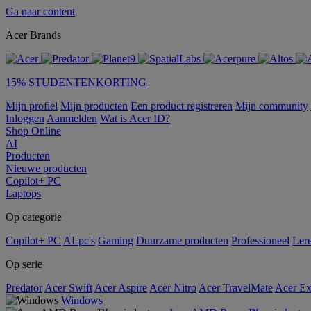
Ga naar content
Acer Brands
15% STUDENTENKORTING
Mijn profiel
Mijn producten
Een product registreren
Mijn community
Inloggen
Aanmelden
Wat is Acer ID?
Shop Online
AI
Producten
Nieuwe producten
Copilot+ PC
Laptops
Op categorie
Copilot+ PC
AI-pc's
Gaming
Duurzame producten
Professioneel
Ler
Op serie
Predator
Acer Swift
Acer Aspire
Acer Nitro
Acer TravelMate
Acer Ex
Windows