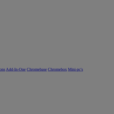
ions
Add-In-One
Chromebase
Chromebox
Mini-pc's