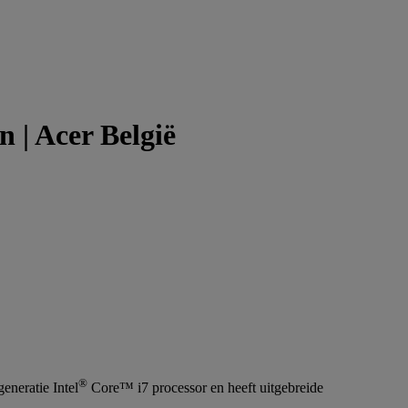
n | Acer België
®
eneratie Intel
Core™ i7 processor en heeft uitgebreide