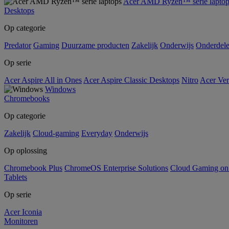
Acer AMD Ryzen™ serie laptop
Desktops
Op categorie
Predator
Gaming
Duurzame producten
Zakelijk
Onderwijs
Onderdel
Op serie
Acer Aspire All in Ones
Acer Aspire Classic Desktops
Nitro
Acer Ver
Windows
Chromebooks
Op categorie
Zakelijk
Cloud-gaming
Everyday
Onderwijs
Op oplossing
Chromebook Plus
ChromeOS Enterprise Solutions
Cloud Gaming o
Tablets
Op serie
Acer Iconia
Monitoren