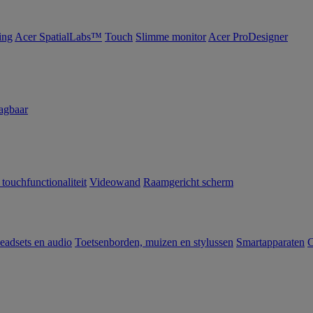
ing
Acer SpatialLabs™
Touch
Slimme monitor
Acer ProDesigner
agbaar
 touchfunctionaliteit
Videowand
Raamgericht scherm
eadsets en audio
Toetsenborden, muizen en stylussen
Smartapparaten
C