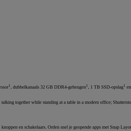
1
1
1
ssor
, dubbelkanaals 32 GB DDR4-geheugen
, 1 TB SSD-opslag
en
, knoppen en schakelaars. Orden snel je geopende apps met Snap Layou