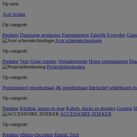
Op serie
Acer Iconia
Op categorie
Predator
Duurzame producten
Entertainment
Zakelijk
Everyday
Gam
Acer schermtechnologie
Op categorie
Predator
Vero
Grote ruimtes
Vergaderruimte
Home entertainment
Dra
Projectieberekening
Op categorie
Professioneel grootformaat
4K grootformaat
Interactief whiteboard en
Op categorie
Predator
Kleding, tassen en gear
Kabels, docks en dongles
Gaming
H
ACCESSOIRE ZOEKER
Op categorie
Predator
eBikes
eScooters
Kinetic Tech