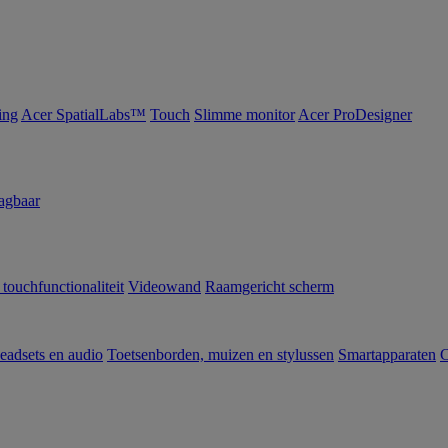
ing
Acer SpatialLabs™
Touch
Slimme monitor
Acer ProDesigner
agbaar
 touchfunctionaliteit
Videowand
Raamgericht scherm
eadsets en audio
Toetsenborden, muizen en stylussen
Smartapparaten
C