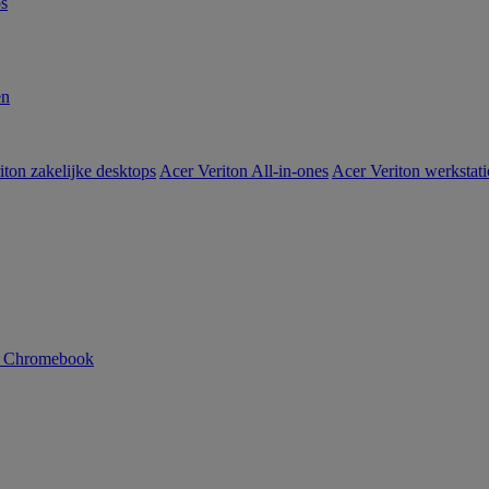
s
en
iton zakelijke desktops
Acer Veriton All-in-ones
Acer Veriton werkstat
n Chromebook