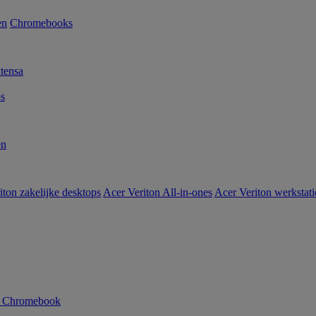
en
Chromebooks
tensa
s
en
iton zakelijke desktops
Acer Veriton All-in-ones
Acer Veriton werkstat
n Chromebook