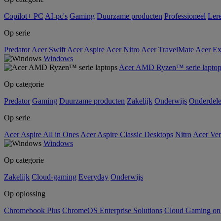
Copilot+ PC
AI-pc's
Gaming
Duurzame producten
Professioneel
Ler
Op serie
Predator
Acer Swift
Acer Aspire
Acer Nitro
Acer TravelMate
Acer Ex
Windows
Acer AMD Ryzen™ serie laptop
Op categorie
Predator
Gaming
Duurzame producten
Zakelijk
Onderwijs
Onderdel
Op serie
Acer Aspire All in Ones
Acer Aspire Classic Desktops
Nitro
Acer Ver
Windows
Op categorie
Zakelijk
Cloud-gaming
Everyday
Onderwijs
Op oplossing
Chromebook Plus
ChromeOS Enterprise Solutions
Cloud Gaming o