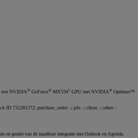
®
®
1
®
 een NVIDIA
GeForce
MX550
GPU met NVIDIA
Optimus™
ts en geniet van de naadloze integratie met Outlook en Agenda.