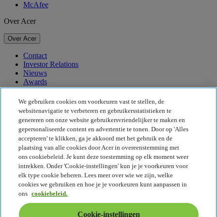
McAfee
Over Acer
Over Acer
Contact
Investor Relations
Nieuws
Awards
Evenementen
We gebruiken cookies om voorkeuren vast te stellen, de
Duurzaamheid
websitenavigatie te verbeteren en gebruikersstatistieken te
genereren om onze website gebruikersvriendelijker te maken en
Duurzaamheid
gepersonaliseerde content en advertentie te tonen. Door op 'Alles
accepteren' te klikken, ga je akkoord met het gebruik en de
Maatschappelijk verantwoord ondernemen
plaatsing van alle cookies door Acer in overeenstemming met
De CO2-voetafdruk van het product
ons cookiebeleid. Je kunt deze toestemming op elk moment weer
Project Humanity
intrekken. Onder 'Cookie-instellingen' kun je je voorkeuren voor
Earthion
elk type cookie beheren. Lees meer over wie we zijn, welke
Privacybeleid
cookies we gebruiken en hoe je je voorkeuren kunt aanpassen in
Cookiebeleid
ons
cookiebeleid.
Juridische informatie
Aanvullende juridische informatie
Cookie-instellingen