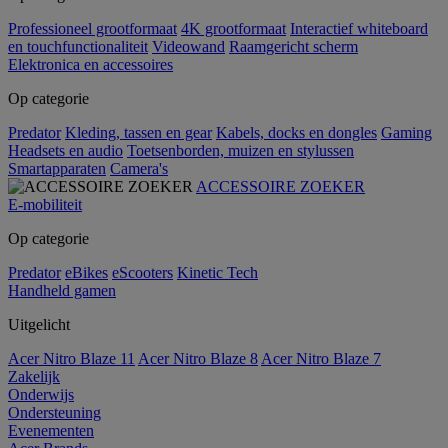
Professioneel grootformaat
4K grootformaat
Interactief whiteboard
en touchfunctionaliteit
Videowand
Raamgericht scherm
Elektronica en accessoires
Op categorie
Predator
Kleding, tassen en gear
Kabels, docks en dongles
Gaming
Headsets en audio
Toetsenborden, muizen en stylussen
Smartapparaten
Camera's
ACCESSOIRE ZOEKER
E-mobiliteit
Op categorie
Predator
eBikes
eScooters
Kinetic Tech
Handheld gamen
Uitgelicht
Acer Nitro Blaze 11
Acer Nitro Blaze 8
Acer Nitro Blaze 7
Zakelijk
Onderwijs
Ondersteuning
Evenementen