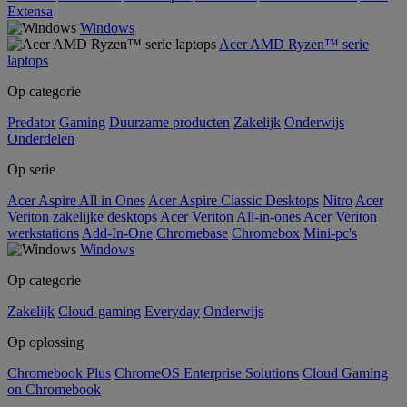
Extensa
Windows
Acer AMD Ryzen™ serie
laptops
Op categorie
Predator
Gaming
Duurzame producten
Zakelijk
Onderwijs
Onderdelen
Op serie
Acer Aspire All in Ones
Acer Aspire Classic Desktops
Nitro
Acer
Veriton zakelijke desktops
Acer Veriton All-in-ones
Acer Veriton
werkstations
Add-In-One
Chromebase
Chromebox
Mini-pc's
Windows
Op categorie
Zakelijk
Cloud-gaming
Everyday
Onderwijs
Op oplossing
Chromebook Plus
ChromeOS Enterprise Solutions
Cloud Gaming
on Chromebook