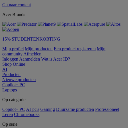
Ga naar content
Acer Brands
15% STUDENTENKORTING
Mijn profiel
Mijn producten
Een product registreren
Mijn
community
Afmelden
Inloggen
Aanmelden
Wat is Acer ID?
Shop Online
AI
Producten
Nieuwe producten
Copilot+ PC
Laptops
Op categorie
Copilot+ PC
AI-pc's
Gaming
Duurzame producten
Professioneel
Leren
Chromebooks
Op serie