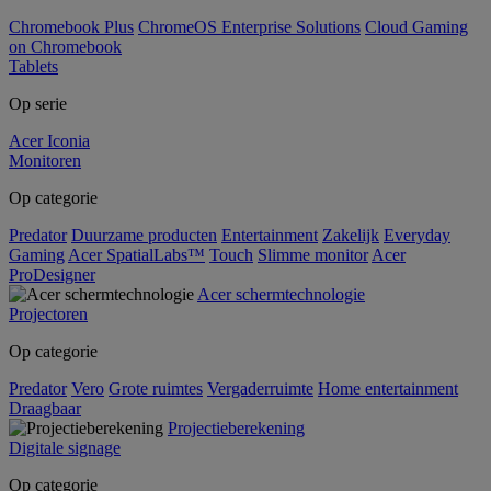
Chromebook Plus
ChromeOS Enterprise Solutions
Cloud Gaming
on Chromebook
Tablets
Op serie
Acer Iconia
Monitoren
Op categorie
Predator
Duurzame producten
Entertainment
Zakelijk
Everyday
Gaming
Acer SpatialLabs™
Touch
Slimme monitor
Acer
ProDesigner
Acer schermtechnologie
Projectoren
Op categorie
Predator
Vero
Grote ruimtes
Vergaderruimte
Home entertainment
Draagbaar
Projectieberekening
Digitale signage
Op categorie