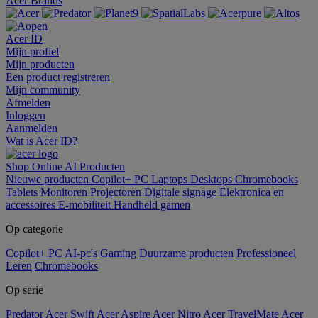
Acer Brands
Acer ID
Mijn profiel
Mijn producten
Een product registreren
Mijn community
Afmelden
Inloggen
Aanmelden
Wat is Acer ID?
Shop Online
AI
Producten
Nieuwe producten
Copilot+ PC
Laptops
Desktops
Chromebooks
Tablets
Monitoren
Projectoren
Digitale signage
Elektronica en
accessoires
E-mobiliteit
Handheld gamen
Op categorie
Copilot+ PC
AI-pc's
Gaming
Duurzame producten
Professioneel
Leren
Chromebooks
Op serie
Predator
Acer Swift
Acer Aspire
Acer Nitro
Acer TravelMate
Acer