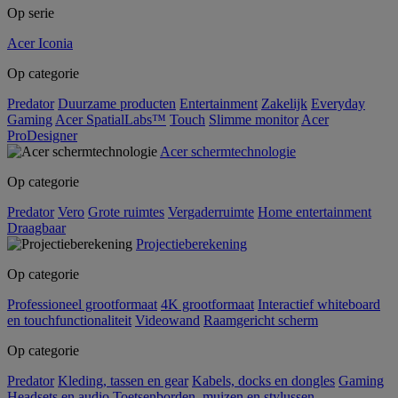
Op serie
Acer Iconia
Op categorie
Predator
Duurzame producten
Entertainment
Zakelijk
Everyday
Gaming
Acer SpatialLabs™
Touch
Slimme monitor
Acer
ProDesigner
Acer schermtechnologie
Op categorie
Predator
Vero
Grote ruimtes
Vergaderruimte
Home entertainment
Draagbaar
Projectieberekening
Op categorie
Professioneel grootformaat
4K grootformaat
Interactief whiteboard
en touchfunctionaliteit
Videowand
Raamgericht scherm
Op categorie
Predator
Kleding, tassen en gear
Kabels, docks en dongles
Gaming
Headsets en audio
Toetsenborden, muizen en stylussen