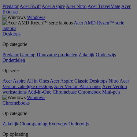
Predator
Acer Swift
Acer Aspire
Acer Nitro
Acer TravelMate
Acer
Extensa
Windows
Acer AMD Ryzen™ serie
laptops
Desktops
Op categorie
Predator
Gaming
Duurzame producten
Zakelijk
Onderwijs
Onderdelen
Op serie
Acer Aspire All in Ones
Acer Aspire Classic Desktops
Nitro
Acer
Veriton zakelijke desktops
Acer Veriton All-in-ones
Acer Veriton
werkstations
Add-In-One
Chromebase
Chromebox
Mini-pc's
Windows
Chromebooks
Op categorie
Zakelijk
Cloud-gaming
Everyday
Onderwijs
Op oplossing