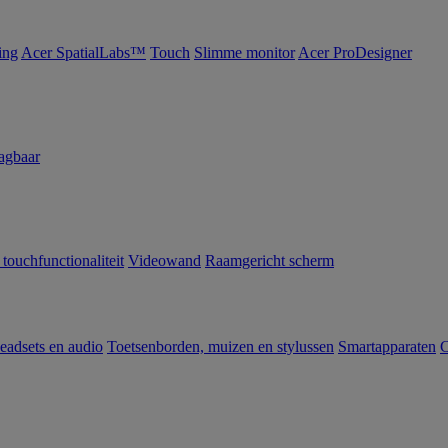
ing
Acer SpatialLabs™
Touch
Slimme monitor
Acer ProDesigner
agbaar
 touchfunctionaliteit
Videowand
Raamgericht scherm
eadsets en audio
Toetsenborden, muizen en stylussen
Smartapparaten
C