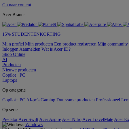
Ga naar content
Acer Brands
15% STUDENTENKORTING
Mijn profiel
Mijn producten
Een product registreren
Mijn community
Inloggen
Aanmelden
Wat is Acer ID?
Shop Online
AI
Producten
Nieuwe producten
Copilot+ PC
Laptops
Op categorie
Copilot+ PC
AI-pc's
Gaming
Duurzame producten
Professioneel
Ler
Op serie
Predator
Acer Swift
Acer Aspire
Acer Nitro
Acer TravelMate
Acer Ex
Windows