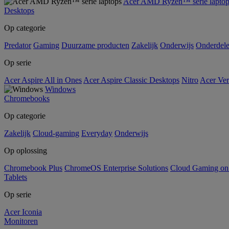
Acer AMD Ryzen™ serie laptop
Desktops
Op categorie
Predator
Gaming
Duurzame producten
Zakelijk
Onderwijs
Onderdel
Op serie
Acer Aspire All in Ones
Acer Aspire Classic Desktops
Nitro
Acer Ver
Windows
Chromebooks
Op categorie
Zakelijk
Cloud-gaming
Everyday
Onderwijs
Op oplossing
Chromebook Plus
ChromeOS Enterprise Solutions
Cloud Gaming o
Tablets
Op serie
Acer Iconia
Monitoren