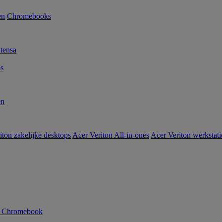
en
Chromebooks
tensa
s
en
iton zakelijke desktops
Acer Veriton All-in-ones
Acer Veriton werkstat
n Chromebook