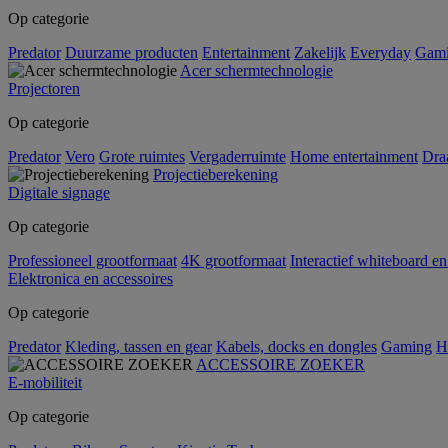
Op categorie
Predator
Duurzame producten
Entertainment
Zakelijk
Everyday
Gam
Acer schermtechnologie
Projectoren
Op categorie
Predator
Vero
Grote ruimtes
Vergaderruimte
Home entertainment
Dra
Projectieberekening
Digitale signage
Op categorie
Professioneel grootformaat
4K grootformaat
Interactief whiteboard en
Elektronica en accessoires
Op categorie
Predator
Kleding, tassen en gear
Kabels, docks en dongles
Gaming
H
ACCESSOIRE ZOEKER
E-mobiliteit
Op categorie