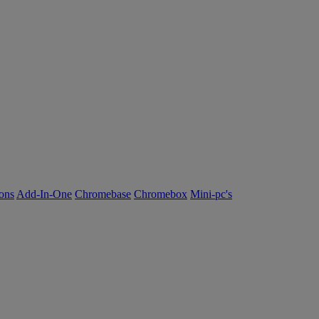
ions
Add-In-One
Chromebase
Chromebox
Mini-pc's