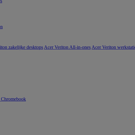
s
en
iton zakelijke desktops
Acer Veriton All-in-ones
Acer Veriton werkstat
n Chromebook