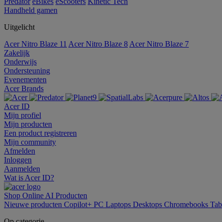
Predator
eBikes
eScooters
Kinetic Tech
Handheld gamen
Uitgelicht
Acer Nitro Blaze 11
Acer Nitro Blaze 8
Acer Nitro Blaze 7
Zakelijk
Onderwijs
Ondersteuning
Evenementen
Acer Brands
Acer ID
Mijn profiel
Mijn producten
Een product registreren
Mijn community
Afmelden
Inloggen
Aanmelden
Wat is Acer ID?
Shop Online
AI
Producten
Nieuwe producten
Copilot+ PC
Laptops
Desktops
Chromebooks
Tab
Op categorie