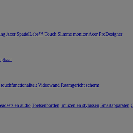
ing
Acer SpatialLabs™
Touch
Slimme monitor
Acer ProDesigner
agbaar
 touchfunctionaliteit
Videowand
Raamgericht scherm
eadsets en audio
Toetsenborden, muizen en stylussen
Smartapparaten
C