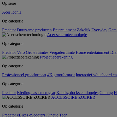
Op serie
Acer Iconia
Op categorie
Predator
Duurzame producten
Entertainment
Zakelijk
Everyday
Gam
Acer schermtechnologie
Op categorie
Predator
Vero
Grote ruimtes
Vergaderruimte
Home entertainment
Dra
Projectieberekening
Op categorie
Professioneel grootformaat
4K grootformaat
Interactief whiteboard en
Op categorie
Predator
Kleding, tassen en gear
Kabels, docks en dongles
Gaming
H
ACCESSOIRE ZOEKER
Op categorie
Predator
eBikes
eScooters
Kinetic Tech