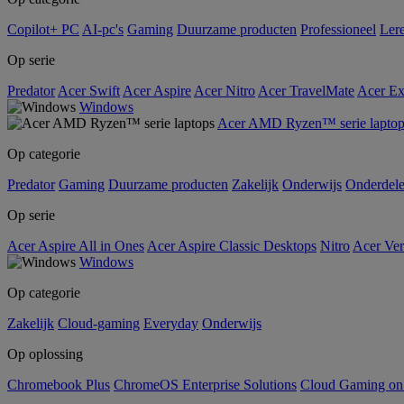
Copilot+ PC
AI-pc's
Gaming
Duurzame producten
Professioneel
Ler
Op serie
Predator
Acer Swift
Acer Aspire
Acer Nitro
Acer TravelMate
Acer Ex
Windows
Acer AMD Ryzen™ serie laptop
Op categorie
Predator
Gaming
Duurzame producten
Zakelijk
Onderwijs
Onderdel
Op serie
Acer Aspire All in Ones
Acer Aspire Classic Desktops
Nitro
Acer Ver
Windows
Op categorie
Zakelijk
Cloud-gaming
Everyday
Onderwijs
Op oplossing
Chromebook Plus
ChromeOS Enterprise Solutions
Cloud Gaming o