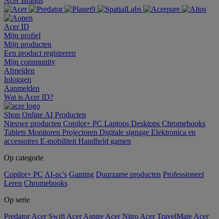
Acer Brands
Acer ID
Mijn profiel
Mijn producten
Een product registreren
Mijn community
Afmelden
Inloggen
Aanmelden
Wat is Acer ID?
Shop Online
AI
Producten
Nieuwe producten
Copilot+ PC
Laptops
Desktops
Chromebooks
Tablets
Monitoren
Projectoren
Digitale signage
Elektronica en
accessoires
E-mobiliteit
Handheld gamen
Op categorie
Copilot+ PC
AI-pc's
Gaming
Duurzame producten
Professioneel
Leren
Chromebooks
Op serie
Predator
Acer Swift
Acer Aspire
Acer Nitro
Acer TravelMate
Acer