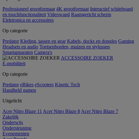
Professioneel grootformaat
4K grootformaat
Interactief whiteboard
en touchfunctionaliteit
Videowand
Raamgericht scherm
Elektronica en accessoires
Op categorie
Predator
Kleding, tassen en gear
Kabels, docks en dongles
Gaming
Headsets en audio
Toetsenborden, muizen en stylussen
Smartapparaten
Camera's
ACCESSOIRE ZOEKER
E-mobiliteit
Op categorie
Predator
eBikes
eScooters
Kinetic Tech
Handheld gamen
Uitgelicht
Acer Nitro Blaze 11
Acer Nitro Blaze 8
Acer Nitro Blaze 7
Zakelijk
Onderwijs
Ondersteuning
Evenementen