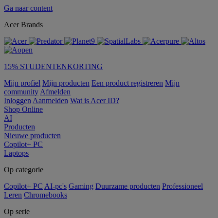
Ga naar content
Acer Brands
15% STUDENTENKORTING
Mijn profiel
Mijn producten
Een product registreren
Mijn
community
Afmelden
Inloggen
Aanmelden
Wat is Acer ID?
Shop Online
AI
Producten
Nieuwe producten
Copilot+ PC
Laptops
Op categorie
Copilot+ PC
AI-pc's
Gaming
Duurzame producten
Professioneel
Leren
Chromebooks
Op serie