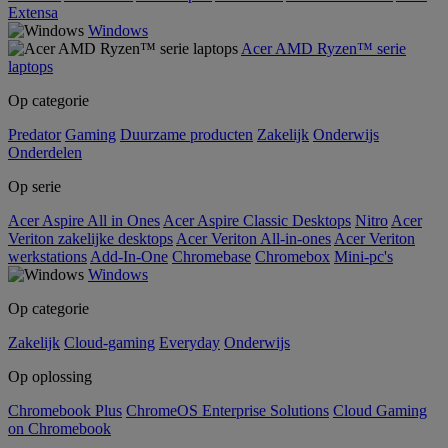
Extensa
Windows
Acer AMD Ryzen™ serie
laptops
Op categorie
Predator
Gaming
Duurzame producten
Zakelijk
Onderwijs
Onderdelen
Op serie
Acer Aspire All in Ones
Acer Aspire Classic Desktops
Nitro
Acer
Veriton zakelijke desktops
Acer Veriton All-in-ones
Acer Veriton
werkstations
Add-In-One
Chromebase
Chromebox
Mini-pc's
Windows
Op categorie
Zakelijk
Cloud-gaming
Everyday
Onderwijs
Op oplossing
Chromebook Plus
ChromeOS Enterprise Solutions
Cloud Gaming
on Chromebook