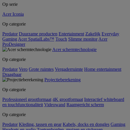
Op serie
Acer Iconia
Op categorie
Predator
Duurzame producten
Entertainment
Zakelijk
Everyday
Gaming
Acer SpatialLabs™
Touch
Slimme monitor
Acer
ProDesigner
Acer schermtechnologie
Op categorie
Predator
Vero
Grote ruimtes
Vergaderruimte
Home entertainment
Draagbaar
Projectieberekening
Op categorie
Professioneel grootformaat
4K grootformaat
Interactief whiteboard
en touchfunctionaliteit
Videowand
Raamgericht scherm
Op categorie
Predator
Kleding, tassen en gear
Kabels, docks en dongles
Gaming
Headsets en audio
Toetsenborden, muizen en stylussen