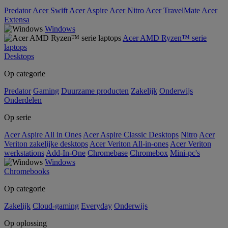
Predator
Acer Swift
Acer Aspire
Acer Nitro
Acer TravelMate
Acer
Extensa
Windows
Acer AMD Ryzen™ serie
laptops
Desktops
Op categorie
Predator
Gaming
Duurzame producten
Zakelijk
Onderwijs
Onderdelen
Op serie
Acer Aspire All in Ones
Acer Aspire Classic Desktops
Nitro
Acer
Veriton zakelijke desktops
Acer Veriton All-in-ones
Acer Veriton
werkstations
Add-In-One
Chromebase
Chromebox
Mini-pc's
Windows
Chromebooks
Op categorie
Zakelijk
Cloud-gaming
Everyday
Onderwijs
Op oplossing