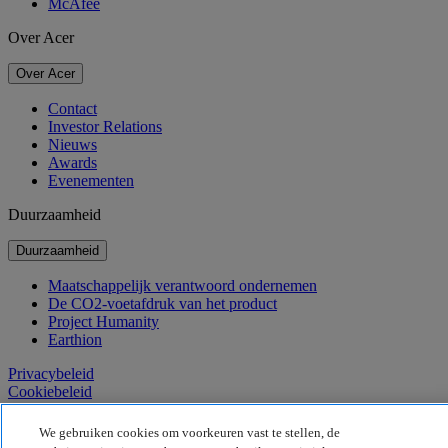
McAfee
Over Acer
Over Acer
Contact
Investor Relations
Nieuws
Awards
Evenementen
Duurzaamheid
Duurzaamheid
Maatschappelijk verantwoord ondernemen
De CO2-voetafdruk van het product
Project Humanity
Earthion
Privacybeleid
Cookiebeleid
Juridische informatie
Aanvullende juridische informatie
We gebruiken cookies om voorkeuren vast te stellen, de
Toegankelijkheidsbeleid