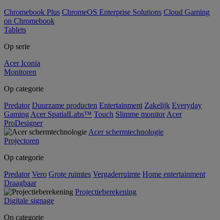
Chromebook Plus
ChromeOS Enterprise Solutions
Cloud Gaming
on Chromebook
Tablets
Op serie
Acer Iconia
Monitoren
Op categorie
Predator
Duurzame producten
Entertainment
Zakelijk
Everyday
Gaming
Acer SpatialLabs™
Touch
Slimme monitor
Acer
ProDesigner
Acer schermtechnologie
Projectoren
Op categorie
Predator
Vero
Grote ruimtes
Vergaderruimte
Home entertainment
Draagbaar
Projectieberekening
Digitale signage
Op categorie