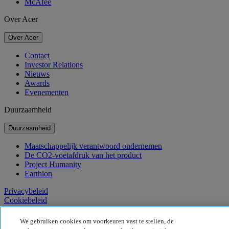
McAfee
Over Acer
Over Acer
Contact
Investor Relations
Nieuws
Awards
Evenementen
Duurzaamheid
Duurzaamheid
Maatschappelijk verantwoord ondernemen
De CO2-voetafdruk van het product
Project Humanity
Earthion
Privacybeleid
Cookiebeleid
Juridische informatie
Aanvullende juridische informatie
We gebruiken cookies om voorkeuren vast te stellen, de
Toegankelijkheidsbeleid