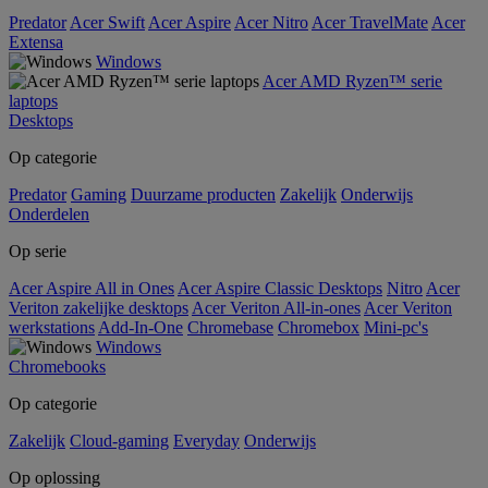
Predator
Acer Swift
Acer Aspire
Acer Nitro
Acer TravelMate
Acer
Extensa
Windows
Acer AMD Ryzen™ serie
laptops
Desktops
Op categorie
Predator
Gaming
Duurzame producten
Zakelijk
Onderwijs
Onderdelen
Op serie
Acer Aspire All in Ones
Acer Aspire Classic Desktops
Nitro
Acer
Veriton zakelijke desktops
Acer Veriton All-in-ones
Acer Veriton
werkstations
Add-In-One
Chromebase
Chromebox
Mini-pc's
Windows
Chromebooks
Op categorie
Zakelijk
Cloud-gaming
Everyday
Onderwijs
Op oplossing