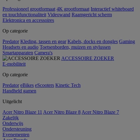
Professioneel grootformaat
4K grootformaat
Interactief whiteboard
en touchfunctionaliteit
Videowand
Raamgericht scherm
Elektronica en accessoires
Op categorie
Predator
Kleding, tassen en gear
Kabels, docks en dongles
Gaming
Headsets en audio
Toetsenborden, muizen en stylussen
Smartapparaten
Camera's
ACCESSOIRE ZOEKER
E-mobiliteit
Op categorie
Predator
eBikes
eScooters
Kinetic Tech
Handheld gamen
Uitgelicht
Acer Nitro Blaze 11
Acer Nitro Blaze 8
Acer Nitro Blaze 7
Zakelijk
Onderwijs
Ondersteuning
Evenementen