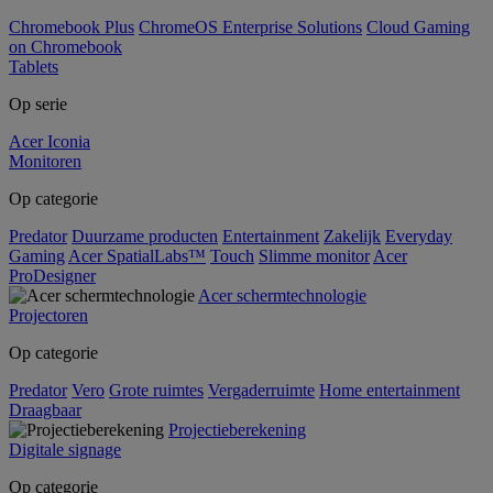
Chromebook Plus
ChromeOS Enterprise Solutions
Cloud Gaming
on Chromebook
Tablets
Op serie
Acer Iconia
Monitoren
Op categorie
Predator
Duurzame producten
Entertainment
Zakelijk
Everyday
Gaming
Acer SpatialLabs™
Touch
Slimme monitor
Acer
ProDesigner
Acer schermtechnologie
Projectoren
Op categorie
Predator
Vero
Grote ruimtes
Vergaderruimte
Home entertainment
Draagbaar
Projectieberekening
Digitale signage
Op categorie