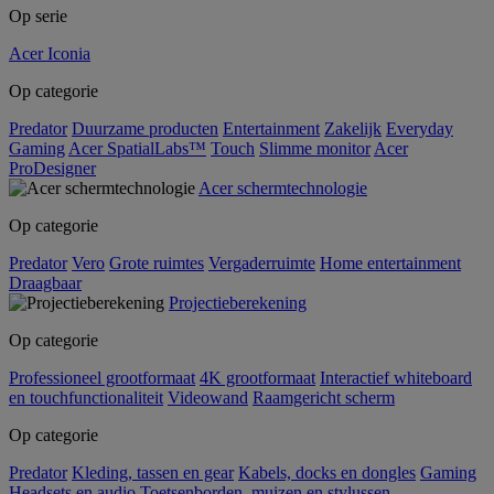
Op serie
Acer Iconia
Op categorie
Predator
Duurzame producten
Entertainment
Zakelijk
Everyday
Gaming
Acer SpatialLabs™
Touch
Slimme monitor
Acer
ProDesigner
Acer schermtechnologie
Op categorie
Predator
Vero
Grote ruimtes
Vergaderruimte
Home entertainment
Draagbaar
Projectieberekening
Op categorie
Professioneel grootformaat
4K grootformaat
Interactief whiteboard
en touchfunctionaliteit
Videowand
Raamgericht scherm
Op categorie
Predator
Kleding, tassen en gear
Kabels, docks en dongles
Gaming
Headsets en audio
Toetsenborden, muizen en stylussen