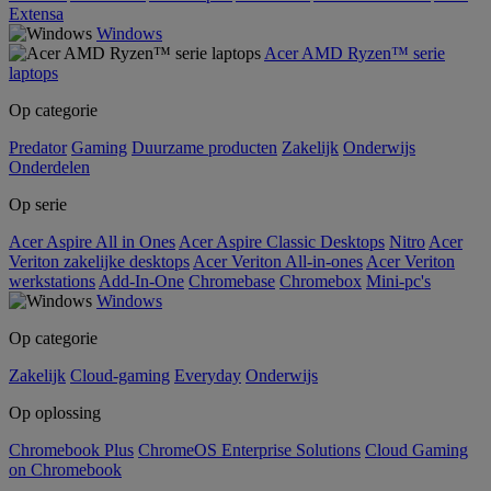
Extensa
Windows
Acer AMD Ryzen™ serie
laptops
Op categorie
Predator
Gaming
Duurzame producten
Zakelijk
Onderwijs
Onderdelen
Op serie
Acer Aspire All in Ones
Acer Aspire Classic Desktops
Nitro
Acer
Veriton zakelijke desktops
Acer Veriton All-in-ones
Acer Veriton
werkstations
Add-In-One
Chromebase
Chromebox
Mini-pc's
Windows
Op categorie
Zakelijk
Cloud-gaming
Everyday
Onderwijs
Op oplossing
Chromebook Plus
ChromeOS Enterprise Solutions
Cloud Gaming
on Chromebook