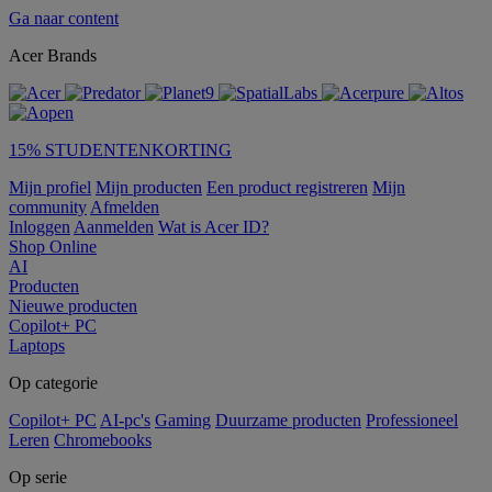
Ga naar content
Acer Brands
15% STUDENTENKORTING
Mijn profiel
Mijn producten
Een product registreren
Mijn
community
Afmelden
Inloggen
Aanmelden
Wat is Acer ID?
Shop Online
AI
Producten
Nieuwe producten
Copilot+ PC
Laptops
Op categorie
Copilot+ PC
AI-pc's
Gaming
Duurzame producten
Professioneel
Leren
Chromebooks
Op serie