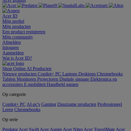
Acer Brands
Acer ID
Mijn profiel
Mijn producten
Een product registreren
Mijn community
Afmelden
Inloggen
Aanmelden
Wat is Acer ID?
Shop Online
AI
Producten
Nieuwe producten
Copilot+ PC
Laptops
Desktops
Chromebooks
Tablets
Monitoren
Projectoren
Digitale signage
Elektronica en
accessoires
E-mobiliteit
Handheld gamen
Op categorie
Copilot+ PC
AI-pc's
Gaming
Duurzame producten
Professioneel
Leren
Chromebooks
Op serie
Predator
Acer Swift
Acer Aspire
Acer Nitro
Acer TravelMate
Acer