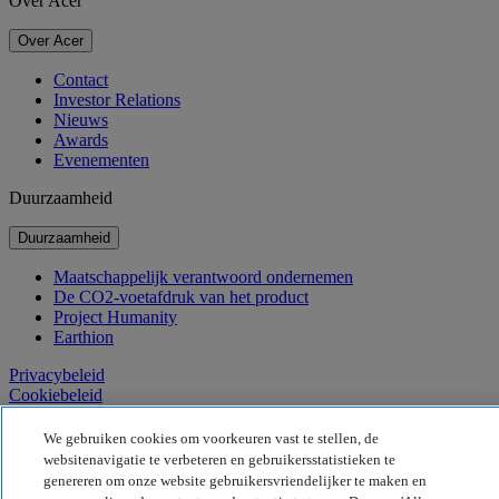
Over Acer
Over Acer
Contact
Investor Relations
Nieuws
Awards
Evenementen
Duurzaamheid
Duurzaamheid
Maatschappelijk verantwoord ondernemen
De CO2-voetafdruk van het product
Project Humanity
Earthion
Privacybeleid
Cookiebeleid
Juridische informatie
Aanvullende juridische informatie
We gebruiken cookies om voorkeuren vast te stellen, de
Toegankelijkheidsbeleid
websitenavigatie te verbeteren en gebruikersstatistieken te
Cookie-instellingen
genereren om onze website gebruikersvriendelijker te maken en
België - Nederlands