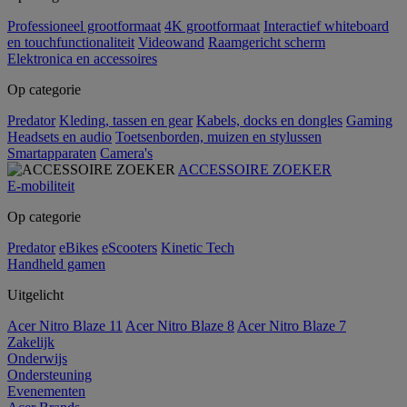
Professioneel grootformaat
4K grootformaat
Interactief whiteboard
en touchfunctionaliteit
Videowand
Raamgericht scherm
Elektronica en accessoires
Op categorie
Predator
Kleding, tassen en gear
Kabels, docks en dongles
Gaming
Headsets en audio
Toetsenborden, muizen en stylussen
Smartapparaten
Camera's
ACCESSOIRE ZOEKER
E-mobiliteit
Op categorie
Predator
eBikes
eScooters
Kinetic Tech
Handheld gamen
Uitgelicht
Acer Nitro Blaze 11
Acer Nitro Blaze 8
Acer Nitro Blaze 7
Zakelijk
Onderwijs
Ondersteuning
Evenementen