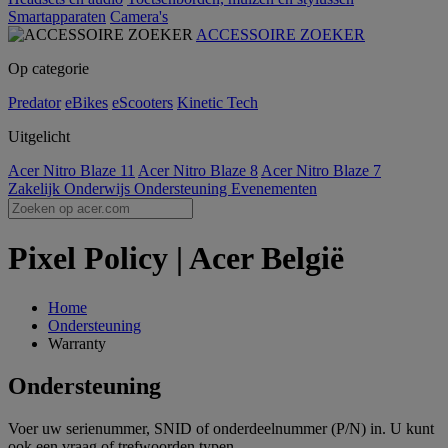
Smartapparaten
Camera's
ACCESSOIRE ZOEKER
Op categorie
Predator
eBikes
eScooters
Kinetic Tech
Uitgelicht
Acer Nitro Blaze 11
Acer Nitro Blaze 8
Acer Nitro Blaze 7
Zakelijk
Onderwijs
Ondersteuning
Evenementen
Pixel Policy | Acer België
Home
Ondersteuning
Warranty
Ondersteuning
Voer uw serienummer, SNID of onderdeelnummer (P/N) in. U kunt
ook een vraag of trefwoorden typen.