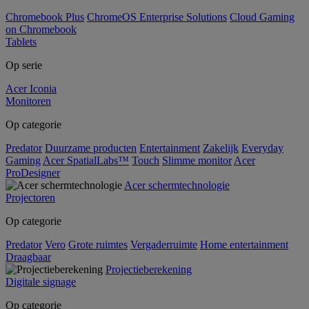
Chromebook Plus
ChromeOS Enterprise Solutions
Cloud Gaming
on Chromebook
Tablets
Op serie
Acer Iconia
Monitoren
Op categorie
Predator
Duurzame producten
Entertainment
Zakelijk
Everyday
Gaming
Acer SpatialLabs™
Touch
Slimme monitor
Acer
ProDesigner
Acer schermtechnologie
Projectoren
Op categorie
Predator
Vero
Grote ruimtes
Vergaderruimte
Home entertainment
Draagbaar
Projectieberekening
Digitale signage
Op categorie