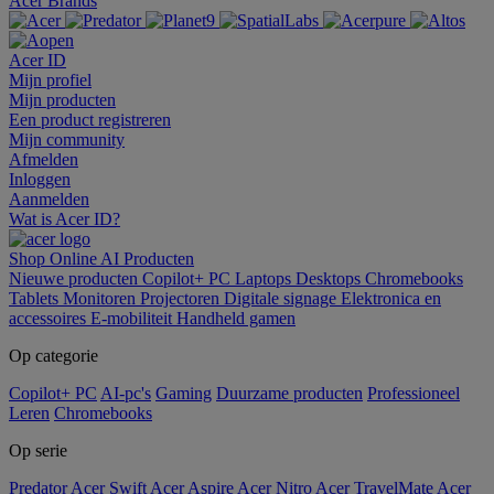
Acer Brands
Acer ID
Mijn profiel
Mijn producten
Een product registreren
Mijn community
Afmelden
Inloggen
Aanmelden
Wat is Acer ID?
Shop Online
AI
Producten
Nieuwe producten
Copilot+ PC
Laptops
Desktops
Chromebooks
Tablets
Monitoren
Projectoren
Digitale signage
Elektronica en
accessoires
E-mobiliteit
Handheld gamen
Op categorie
Copilot+ PC
AI-pc's
Gaming
Duurzame producten
Professioneel
Leren
Chromebooks
Op serie
Predator
Acer Swift
Acer Aspire
Acer Nitro
Acer TravelMate
Acer