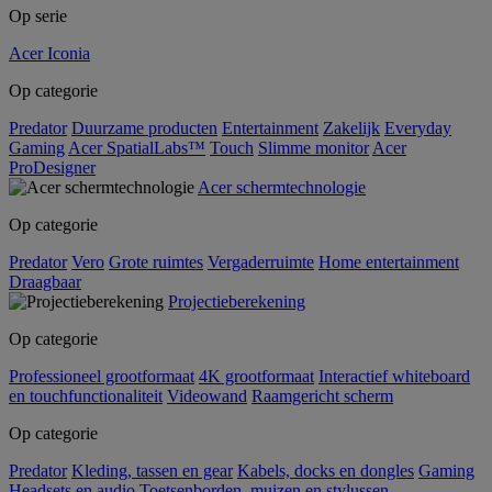
Op serie
Acer Iconia
Op categorie
Predator
Duurzame producten
Entertainment
Zakelijk
Everyday
Gaming
Acer SpatialLabs™
Touch
Slimme monitor
Acer
ProDesigner
Acer schermtechnologie
Op categorie
Predator
Vero
Grote ruimtes
Vergaderruimte
Home entertainment
Draagbaar
Projectieberekening
Op categorie
Professioneel grootformaat
4K grootformaat
Interactief whiteboard
en touchfunctionaliteit
Videowand
Raamgericht scherm
Op categorie
Predator
Kleding, tassen en gear
Kabels, docks en dongles
Gaming
Headsets en audio
Toetsenborden, muizen en stylussen