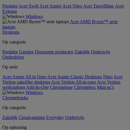
Predator
Acer Swift
Acer Aspire
Acer Nitro
Acer TravelMate
Acer
Extensa
Windows
Acer AMD Ryzen™ serie
laptops
Desktops
Op categorie
Predator
Gaming
Duurzame producten
Zakelijk
Onderwijs
Onderdelen
Op serie
Acer Aspire All in Ones
Acer Aspire Classic Desktops
Nitro
Acer
Veriton zakelijke desktops
Acer Veriton All-in-ones
Acer Veriton
werkstations
Add-In-One
Chromebase
Chromebox
Mini-pc's
Windows
Chromebooks
Op categorie
Zakelijk
Cloud-gaming
Everyday
Onderwijs
Op oplossing