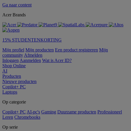
Ga naar content
Acer Brands
15% STUDENTENKORTING
Mijn profiel
Mijn producten
Een product registreren
Mijn
community
Afmelden
Inloggen
Aanmelden
Wat is Acer ID?
Shop Online
AI
Producten
Nieuwe producten
Copilot+ PC
Laptops
Op categorie
Copilot+ PC
AI-pc's
Gaming
Duurzame producten
Professioneel
Leren
Chromebooks
Op serie