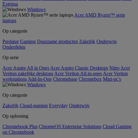
Extensa
Windows
Acer AMD Ryzen™ serie
laptops
Op categorie
Predator
Gaming
Duurzame producten
Zakelijk
Onderwijs
Onderdelen
Op serie
Acer Aspire All in Ones
Acer Aspire Classic Desktops
Nitro
Acer
Veriton zakelijke desktops
Acer Veriton All-in-ones
Acer Veriton
werkstations
Add-In-One
Chromebase
Chromebox
Mini-pc's
Windows
Op categorie
Zakelijk
Cloud-gaming
Everyday
Onderwijs
Op oplossing
Chromebook Plus
ChromeOS Enterprise Solutions
Cloud Gaming
on Chromebook