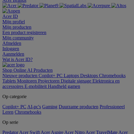
Acer Brands
Acer ID
Mijn profiel
Mijn producten
Een product registreren
Mijn community
Afmelden
Inloggen
Aanmelden
Wat is Acer ID?
Shop Online
AI
Producten
Nieuwe producten
Copilot+ PC
Laptops
Desktops
Chromebooks
Tablets
Monitoren
Projectoren
Digitale signage
Elektronica en
accessoires
E-mobiliteit
Handheld gamen
Op categorie
Copilot+ PC
AI-pc's
Gaming
Duurzame producten
Professioneel
Leren
Chromebooks
Op serie
Predator
Acer Swift
Acer Aspire
Acer Nitro
Acer TravelMate
Acer