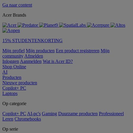
Ga naar content
Acer Brands
15% STUDENTENKORTING
Mijn profiel
Mijn producten
Een product registreren
Mijn
community
Afmelden
Inloggen
Aanmelden
Wat is Acer ID?
Shop Online
AI
Producten
Nieuwe producten
Copilot+ PC
Laptops
Op categorie
Copilot+ PC
AI-pc's
Gaming
Duurzame producten
Professioneel
Leren
Chromebooks
Op serie