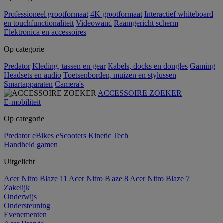
Professioneel grootformaat
4K grootformaat
Interactief whiteboard
en touchfunctionaliteit
Videowand
Raamgericht scherm
Elektronica en accessoires
Op categorie
Predator
Kleding, tassen en gear
Kabels, docks en dongles
Gaming
Headsets en audio
Toetsenborden, muizen en stylussen
Smartapparaten
Camera's
ACCESSOIRE ZOEKER
E-mobiliteit
Op categorie
Predator
eBikes
eScooters
Kinetic Tech
Handheld gamen
Uitgelicht
Acer Nitro Blaze 11
Acer Nitro Blaze 8
Acer Nitro Blaze 7
Zakelijk
Onderwijs
Ondersteuning
Evenementen