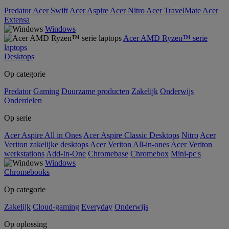
Predator
Acer Swift
Acer Aspire
Acer Nitro
Acer TravelMate
Acer
Extensa
Windows
Acer AMD Ryzen™ serie
laptops
Desktops
Op categorie
Predator
Gaming
Duurzame producten
Zakelijk
Onderwijs
Onderdelen
Op serie
Acer Aspire All in Ones
Acer Aspire Classic Desktops
Nitro
Acer
Veriton zakelijke desktops
Acer Veriton All-in-ones
Acer Veriton
werkstations
Add-In-One
Chromebase
Chromebox
Mini-pc's
Windows
Chromebooks
Op categorie
Zakelijk
Cloud-gaming
Everyday
Onderwijs
Op oplossing