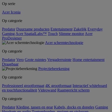
Op serie
Acer Iconia
Op categorie
Predator
Duurzame producten
Entertainment
Zakelijk
Everyday
Gaming
Acer SpatialLabs™
Touch
Slimme monitor
Acer
ProDesigner
Acer schermtechnologie
Op categorie
Predator
Vero
Grote ruimtes
Vergaderruimte
Home entertainment
Draagbaar
Projectieberekening
Op categorie
Professioneel grootformaat
4K grootformaat
Interactief whiteboard
en touchfunctionaliteit
Videowand
Raamgericht scherm
Op categorie
Predator
Kleding, tassen en gear
Kabels, docks en dongles
Gaming
Headsets en audio
Toetsenborden, muizen en stylussen