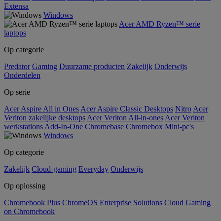
Extensa
Windows
Acer AMD Ryzen™ serie
laptops
Op categorie
Predator
Gaming
Duurzame producten
Zakelijk
Onderwijs
Onderdelen
Op serie
Acer Aspire All in Ones
Acer Aspire Classic Desktops
Nitro
Acer
Veriton zakelijke desktops
Acer Veriton All-in-ones
Acer Veriton
werkstations
Add-In-One
Chromebase
Chromebox
Mini-pc's
Windows
Op categorie
Zakelijk
Cloud-gaming
Everyday
Onderwijs
Op oplossing
Chromebook Plus
ChromeOS Enterprise Solutions
Cloud Gaming
on Chromebook