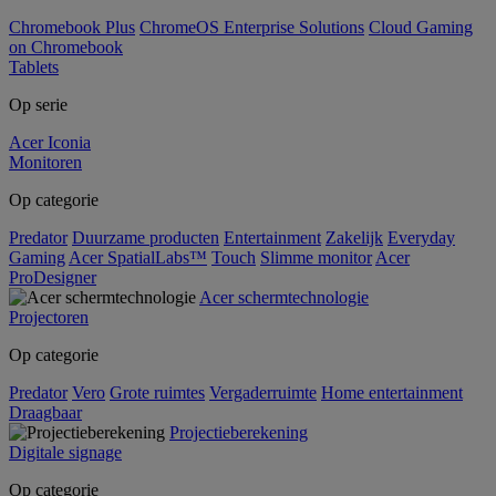
Chromebook Plus
ChromeOS Enterprise Solutions
Cloud Gaming
on Chromebook
Tablets
Op serie
Acer Iconia
Monitoren
Op categorie
Predator
Duurzame producten
Entertainment
Zakelijk
Everyday
Gaming
Acer SpatialLabs™
Touch
Slimme monitor
Acer
ProDesigner
Acer schermtechnologie
Projectoren
Op categorie
Predator
Vero
Grote ruimtes
Vergaderruimte
Home entertainment
Draagbaar
Projectieberekening
Digitale signage
Op categorie