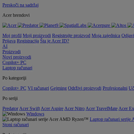
Preskoči na sadržaj
Acer brendovi
Moj profil
Moji proizvodi
Registrujte proizvod
Moja zajednica
Odjav
Prijava
Registracija
Šta je Acer ID?
AI
Proizvodi
Novi proizvodi
Copilot+ PC
Laptop računari
Po kategoriji
Copilot+ PC
VI računari
Gejming
Održivi proizvodi
Profesionalni
Uč
Po seriji
Predator
Acer Swift
Acer Aspire
Acer Nitro
Acer TravelMate
Acer Ex
Windows
Laptop računari seri
Stoni računari