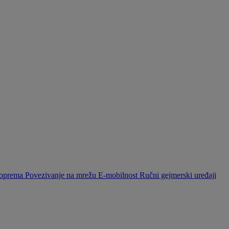
a oprema
Povezivanje na mrežu
E-mobilnost
Ručni gejmerski uređaji