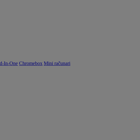
d-In-One
Chromebox
Mini računari