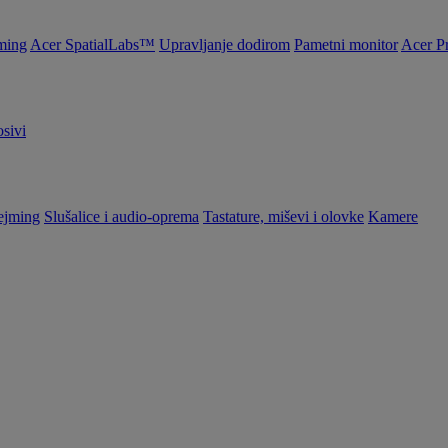
ming
Acer SpatialLabs™
Upravljanje dodirom
Pametni monitor
Acer P
sivi
ejming
Slušalice i audio-oprema
Tastature, miševi i olovke
Kamere