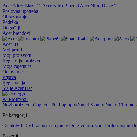
Acer Nitro Blaze 11
Acer Nitro Blaze 8
Acer Nitro Blaze 7
Poslovna upotreba
Obrazovanje
Podrška
Događaji
Acer brendovi
Acer ID
Moj profil
Moji proizvodi
Registrujte proizvod
Moja zajednica
Odjavi me
Prijava
Registracija
Šta je Acer ID?
AI
Proizvodi
Novi proizvodi
Copilot+ PC
Laptop računari
Stoni računari
Chromebo
Po kategoriji
Copilot+ PC
VI računari
Gejming
Održivi proizvodi
Profesionalni
Uč
Po seriji