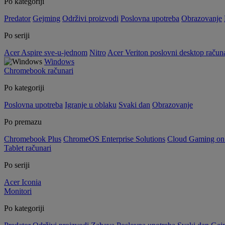
Po kategoriji
Predator
Gejming
Održivi proizvodi
Poslovna upotreba
Obrazovanje
Po seriji
Acer Aspire sve-u-jednom
Nitro
Acer Veriton poslovni desktop računa
Windows
Chromebook računari
Po kategoriji
Poslovna upotreba
Igranje u oblaku
Svaki dan
Obrazovanje
Po premazu
Chromebook Plus
ChromeOS Enterprise Solutions
Cloud Gaming o
Tablet računari
Po seriji
Acer Iconia
Monitori
Po kategoriji