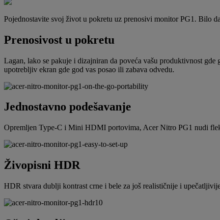
Pojednostavite svoj život u pokretu uz prenosivi monitor PG1. Bilo da r
Prenosivost u pokretu
Lagan, lako se pakuje i dizajniran da poveća vašu produktivnost gde g
upotrebljiv ekran gde god vas posao ili zabava odvedu.
Jednostavno podešavanje
Opremljen Type-C i Mini HDMI portovima, Acer Nitro PG1 nudi fleksibi
Živopisni HDR
HDR stvara dublji kontrast crne i bele za još realističnije i upečatl