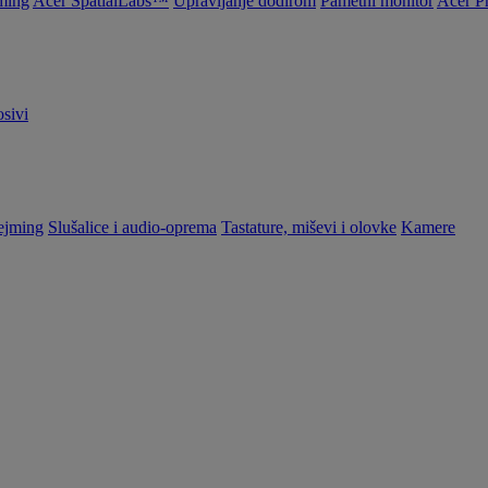
ming
Acer SpatialLabs™
Upravljanje dodirom
Pametni monitor
Acer P
sivi
ejming
Slušalice i audio-oprema
Tastature, miševi i olovke
Kamere