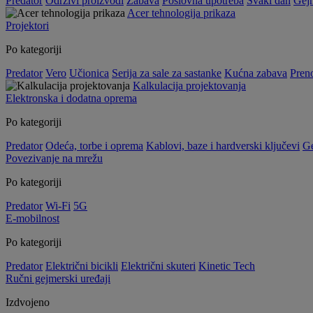
Predator
Održivi proizvodi
Zabava
Poslovna upotreba
Svaki dan
Gej
Acer tehnologija prikaza
Projektori
Po kategoriji
Predator
Vero
Učionica
Serija za sale za sastanke
Kućna zabava
Preno
Kalkulacija projektovanja
Elektronska i dodatna oprema
Po kategoriji
Predator
Odeća, torbe i oprema
Kablovi, baze i hardverski ključevi
G
Povezivanje na mrežu
Po kategoriji
Predator
Wi-Fi
5G
E-mobilnost
Po kategoriji
Predator
Električni bicikli
Električni skuteri
Kinetic Tech
Ručni gejmerski uređaji
Izdvojeno