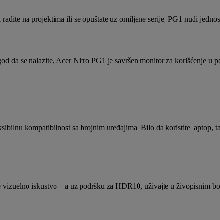
adite na projektima ili se opuštate uz omiljene serije, PG1 nudi jednost
od da se nalazite, Acer Nitro PG1 je savršen monitor za korišćenje u p
lnu kompatibilnost sa brojnim uređajima. Bilo da koristite laptop, ta
jivije vizuelno iskustvo – a uz podršku za HDR10, uživajte u živopisnim 