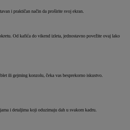
avan i praktičan način da proširite svoj ekran.
okretu. Od kafića do vikend izleta, jednostavno povežite ovaj lako
blet ili gejming konzolu, čeka vas besprekorno iskustvo.
bojama i detaljima koji oduzimaju dah u svakom kadru.