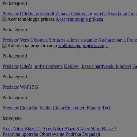
Po kategoriji
Predator
Održivi proizvodi
Zabava
Poslovna upotreba
Svaki dan
Gej
Acer tehnologija prikaza
Po kategoriji
Predator
Vero
Učionica
Serija za sale za sastanke
Kućna zabava
Preno
Kalkulacija projektovanja
Po kategoriji
Predator
Odeća, torbe i oprema
Kablovi, baze i hardverski ključevi
G
Po kategoriji
Predator
Wi-Fi
5G
Po kategoriji
Predator
Električni bicikli
Električni skuteri
Kinetic Tech
Izdvojeno
Acer Nitro Blaze 11
Acer Nitro Blaze 8
Acer Nitro Blaze 7
Poslovna upotreba
Obrazovanje
Podrška
Događaji