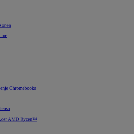
i me
enje
Chromebooks
tensa
je Acer AMD Ryzen™