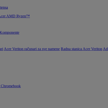
tensa
je Acer AMD Ryzen™
Komponente
ri
Acer Veriton računari za sve namene
Radna stanica Acer Veriton
Ad
n Chromebook