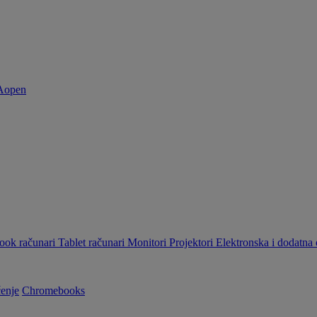
ok računari
Tablet računari
Monitori
Projektori
Elektronska i dodatn
enje
Chromebooks