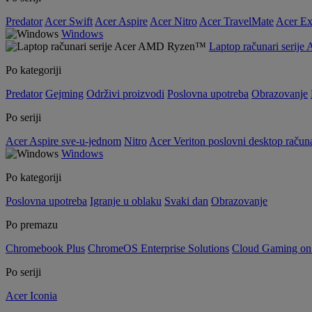
Predator
Acer Swift
Acer Aspire
Acer Nitro
Acer TravelMate
Acer Ex
Windows
Laptop računari seri
Po kategoriji
Predator
Gejming
Održivi proizvodi
Poslovna upotreba
Obrazovanje
Po seriji
Acer Aspire sve-u-jednom
Nitro
Acer Veriton poslovni desktop računa
Windows
Po kategoriji
Poslovna upotreba
Igranje u oblaku
Svaki dan
Obrazovanje
Po premazu
Chromebook Plus
ChromeOS Enterprise Solutions
Cloud Gaming o
Po seriji
Acer Iconia