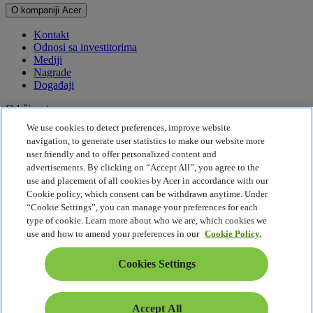
O kompaniji Acer
Kontakt
Odnosi sa investitorima
Mediji
Nagrade
Događaji
Održivost
We use cookies to detect preferences, improve website
Održivost
navigation, to generate user statistics to make our website more
user friendly and to offer personalized content and
Korporativna društvena odgovornost
advertisements. By clicking on “Accept All”, you agree to the
Emisija štetnih gasova za proizvod
use and placement of all cookies by Acer in accordance with our
Project Humanity
Cookie policy, which consent can be withdrawn anytime. Under
Earthion
“Cookie Settings”, you can manage your preferences for each
Pravila o privatnosti
type of cookie. Learn more about who we are, which cookies we
Pravilnik o kolačićima
use and how to amend your preferences in our
Cookie Policy.
Pravno obaveštenje
Dodatne pravne informacije
Cookies Settings
Politika o jednostavnom pristupu
Cookies Settings
Srbija - Srpski
Accept All