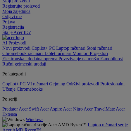
Moji proizvodi
Registrujte proizvod
Moja zajednica
Odjavi me
Prijava
Registracija
Šta je Acer ID?
AI
Proizvodi
Novi proizvodi
Copilot+ PC
Laptop računari
Stoni računari
Chromebook računari
Tablet računari
Monitori
Projektori
Elektronska i dodatna oprema
Povezivanje na mrežu
E-mobilnost
Ručni gejmerski uređaji
Po kategoriji
Copilot+ PC
VI računari
Gejming
Održivi proizvodi
Profesionalni
Učenje
Chromebooks
Po seriji
Predator
Acer Swift
Acer Aspire
Acer Nitro
Acer TravelMate
Acer
Extensa
Windows
Laptop računari serije
Acer AMD Ryzen™