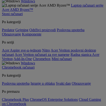
Windows
Laptop računari serije
Acer AMD Ryzen™
Stoni računari
Po kategoriji
Predator
Gejming
Održivi proizvodi
Poslovna upotreba
Obrazovanje
Komponente
Po seriji
Acer Aspire sve-u-jednom
Nitro
Acer Veriton poslovni desktop
računari
Acer Veriton računari za sve namene
Radna stanica Acer
Veriton
Add-In-One
Chromebox
Mini računari
Windows
Chromebook računari
Po kategoriji
Poslovna upotreba
Igranje u oblaku
Svaki dan
Obrazovanje
Po premazu
Chromebook Plus
ChromeOS Enterprise Solutions
Cloud Gaming
on Chromebook