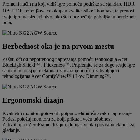
Promeni način na koji vidiš igre pomoću podrške za standard HDR
2
10
. HDR poboljšava celokupan kvalitet slike i kontrast, te prenosi
tvoju igru na sledeći nivo tako što obezbeđuje poboljšanu preciznost
boja.
Bezbednost oka je na prvom mestu
Zaštiti oči od nepotrebnog naprezanja pomoću tehnologija Acer
BlueLightShield™ i Flickerless™. Pripremite se za duge sesije igre
sa manjim odsjajem ekrana i zamaranjem očiju zahvaljujući
tehnologijama Acer ComfyView™ i Low Dimming™.
Ergonomski dizajn
Kvalitetni monitori gotovo ili potpuno eliminišu svako naprezanje.
Podesi položaj monitora za bolji prikaz i veću udobnost.
Zahvaljujući ZeroFrame dizajnu, dobijaš veliku površinu ekrana za
gledanje.