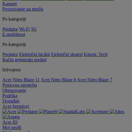
Kamere
Povezivanje na mrežu
Po kategoriji
Predator
Wi-Fi
5G
E-mobilnost
Po kategoriji
Predator
Električni bicikli
Električni skuteri
Kinetic Tech
Ručni gejmerski uređaji
Izdvojeno
Acer Nitro Blaze 11
Acer Nitro Blaze 8
Acer Nitro Blaze 7
Poslovna upotreba
Obrazovanje
Podrška
Događaji
Acer brendovi
Acer ID
Moj profil