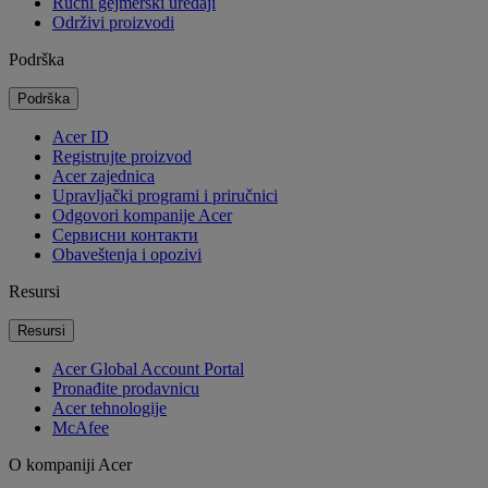
Ručni gejmerski uređaji
Održivi proizvodi
Podrška
Podrška
Acer ID
Registrujte proizvod
Acer zajednica
Upravljački programi i priručnici
Odgovori kompanije Acer
Cервисни контакти
Obaveštenja i opozivi
Resursi
Resursi
Acer Global Account Portal
Pronađite prodavnicu
Acer tehnologije
McAfee
O kompaniji Acer