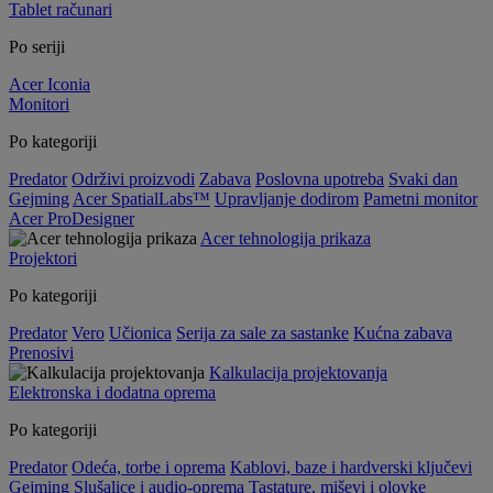
Tablet računari
Po seriji
Acer Iconia
Monitori
Po kategoriji
Predator
Održivi proizvodi
Zabava
Poslovna upotreba
Svaki dan
Gejming
Acer SpatialLabs™
Upravljanje dodirom
Pametni monitor
Acer ProDesigner
Acer tehnologija prikaza
Projektori
Po kategoriji
Predator
Vero
Učionica
Serija za sale za sastanke
Kućna zabava
Prenosivi
Kalkulacija projektovanja
Elektronska i dodatna oprema
Po kategoriji
Predator
Odeća, torbe i oprema
Kablovi, baze i hardverski ključevi
Gejming
Slušalice i audio-oprema
Tastature, miševi i olovke