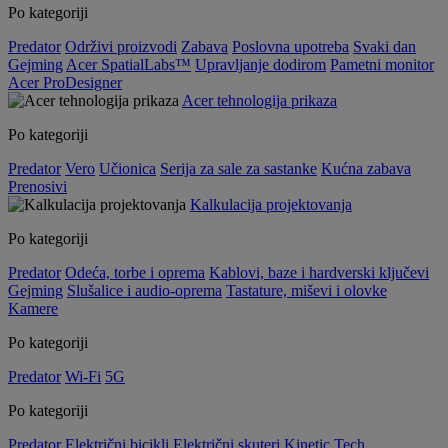
Po kategoriji
Predator
Održivi proizvodi
Zabava
Poslovna upotreba
Svaki dan
Gejming
Acer SpatialLabs™
Upravljanje dodirom
Pametni monitor
Acer ProDesigner
Acer tehnologija prikaza
Po kategoriji
Predator
Vero
Učionica
Serija za sale za sastanke
Kućna zabava
Prenosivi
Kalkulacija projektovanja
Po kategoriji
Predator
Odeća, torbe i oprema
Kablovi, baze i hardverski ključevi
Gejming
Slušalice i audio-oprema
Tastature, miševi i olovke
Kamere
Po kategoriji
Predator
Wi-Fi
5G
Po kategoriji
Predator
Električni bicikli
Električni skuteri
Kinetic Tech