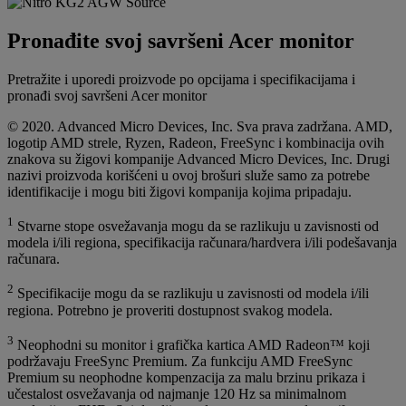
Pronađite svoj savršeni Acer monitor
Pretražite i uporedi proizvode po opcijama i specifikacijama i
pronađi svoj savršeni Acer monitor
© 2020. Advanced Micro Devices, Inc. Sva prava zadržana. AMD,
logotip AMD strele, Ryzen, Radeon, FreeSync i kombinacija ovih
znakova su žigovi kompanije Advanced Micro Devices, Inc. Drugi
nazivi proizvoda korišćeni u ovoj brošuri služe samo za potrebe
identifikacije i mogu biti žigovi kompanija kojima pripadaju.
1
Stvarne stope osvežavanja mogu da se razlikuju u zavisnosti od
modela i/ili regiona, specifikacija računara/hardvera i/ili podešavanja
računara.
2
Specifikacije mogu da se razlikuju u zavisnosti od modela i/ili
regiona. Potrebno je proveriti dostupnost svakog modela.
3
Neophodni su monitor i grafička kartica AMD Radeon™ koji
podržavaju FreeSync Premium. Za funkciju AMD FreeSync
Premium su neophodne kompenzacija za malu brzinu prikaza i
učestalost osvežavanja od najmanje 120 Hz sa minimalnom