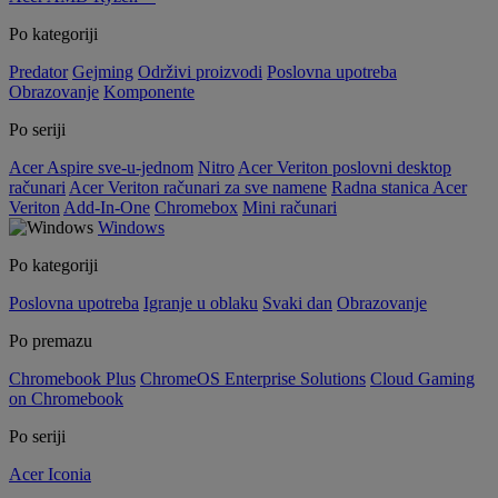
Po kategoriji
Predator
Gejming
Održivi proizvodi
Poslovna upotreba
Obrazovanje
Komponente
Po seriji
Acer Aspire sve-u-jednom
Nitro
Acer Veriton poslovni desktop
računari
Acer Veriton računari za sve namene
Radna stanica Acer
Veriton
Add-In-One
Chromebox
Mini računari
Windows
Po kategoriji
Poslovna upotreba
Igranje u oblaku
Svaki dan
Obrazovanje
Po premazu
Chromebook Plus
ChromeOS Enterprise Solutions
Cloud Gaming
on Chromebook
Po seriji
Acer Iconia