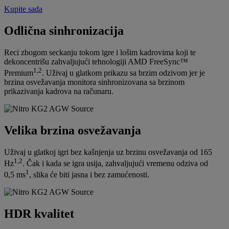
Kupite sada
Odlična sinhronizacija
Reci zbogom seckanju tokom igre i lošim kadrovima koji te
dekoncentrišu zahvaljujući tehnologiji AMD FreeSync™
1,2
Premium
. Uživaj u glatkom prikazu sa brzim odzivom jer je
brzina osvežavanja monitora sinhronizovana sa brzinom
prikazivanja kadrova na računaru.
Velika brzina osvežavanja
Uživaj u glatkoj igri bez kašnjenja uz brzinu osvežavanja od 165
1,2
Hz
. Čak i kada se igra usija, zahvaljujući vremenu odziva od
1
0,5 ms
, slika će biti jasna i bez zamućenosti.
HDR kvalitet