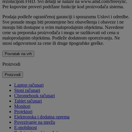
rezolucijom FHD. Svi detalji se nalaze na www.amd.com/freesync.
Pre kupovine proveri podržane funkcije kod proizvođača sistema.
Prodaja podleže ograničenoj garanciji i sporazumu Uslovi i odredbe.
Sve ponude mogu biti promenjene bez obaveštenja i obaveze i ne
moraju biti dostupne u svim maloprodajnim objektima. Navedene
cene su preporuka proizvođača i mogu se razlikovati od cena u
maloprodajnim objektima. Podleže dodatnom oporezivanju. Ne
snosi odgovornost za cene ili druge tipografske greške.
Povratak na vrh
Proizvodi
Proizvodi
Laptop računari
Stoni računari
Chromebook računari
Tablet računari
Monitori
Projektori
Elektronska i dodatna oprema
Povezivanje na mrežu
E-mobilnost