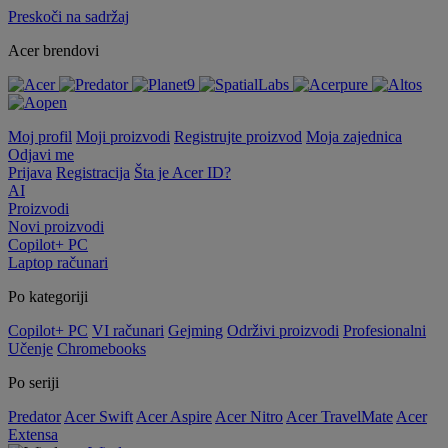
Preskoči na sadržaj
Acer brendovi
Moj profil
Moji proizvodi
Registrujte proizvod
Moja zajednica
Odjavi me
Prijava
Registracija
Šta je Acer ID?
AI
Proizvodi
Novi proizvodi
Copilot+ PC
Laptop računari
Po kategoriji
Copilot+ PC
VI računari
Gejming
Održivi proizvodi
Profesionalni
Učenje
Chromebooks
Po seriji
Predator
Acer Swift
Acer Aspire
Acer Nitro
Acer TravelMate
Acer
Extensa