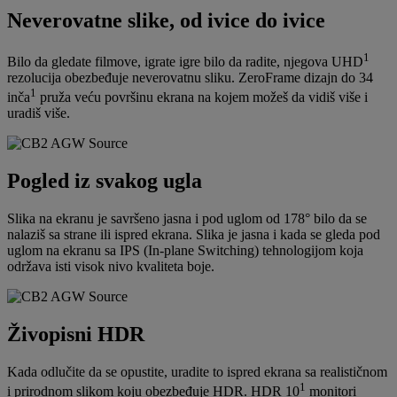
Neverovatne slike, od ivice do ivice
1
Bilo da gledate filmove, igrate igre bilo da radite, njegova UHD
rezolucija obezbeđuje neverovatnu sliku. ZeroFrame dizajn do 34
1
inča
pruža veću površinu ekrana na kojem možeš da vidiš više i
uradiš više.
Pogled iz svakog ugla
Slika na ekranu je savršeno jasna i pod uglom od 178° bilo da se
nalaziš sa strane ili ispred ekrana. Slika je jasna i kada se gleda pod
uglom na ekranu sa IPS (In-plane Switching) tehnologijom koja
održava isti visok nivo kvaliteta boje.
Živopisni HDR
Kada odlučite da se opustite, uradite to ispred ekrana sa realističnom
1
i prirodnom slikom koju obezbeđuje HDR. HDR 10
monitori