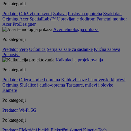
Po kategoriji
Predator
Održivi proizvodi
Zabava
Poslovna upotreba
Svaki dan
Gejming
Acer SpatialLabs™
Upravljanje dodirom
Pametni monitor
Acer ProDesigner
Acer tehnologija prikaza
Po kategoriji
Predator
Vero
Učionica
Serija za sale za sastanke
Kućna zabava
Prenosivi
Kalkulacija projektovanja
Po kategoriji
Predator
Odeća, torbe i oprema
Kablovi, baze i hardverski ključevi
Gejming
Slušalice i audio-oprema
Tastature, miševi i olovke
Kamere
Po kategoriji
Predator
Wi-Fi
5G
Po kategoriji
Predator
Električni bicikli
Električni skuteri
Kinetic Tech