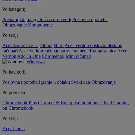
Po kategoriji
Predator
Gejming
Održivi proizvodi
Poslovna upotreba
Obrazovanje
Komponente
Po seriji
Acer Aspire sve-u-jednom
Nitro
Acer Veriton poslovni desktop
računari
Acer Veriton računari za sve namene
Radna stanica Acer
Veriton
Add-In-One
Chromebox
Mini računari
Windows
Po kategoriji
Poslovna upotreba
Igranje u oblaku
Svaki dan
Obrazovanje
Po premazu
Chromebook Plus
ChromeOS Enterprise Solutions
Cloud Gaming
on Chromebook
Po seriji
Acer Iconia