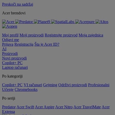
Preskoči na sadržaj
Acer brendovi
Moj profil
Moji proizvodi
Registrujte proizvod
Moja zajednica
Odjavi me
Prijava
Registracija
Šta je Acer ID?
AI
Proizvodi
Novi proizvodi
Copilot+ PC
Laptop računari
Po kategoriji
Copilot+ PC
VI računari
Gejming
Održivi proizvodi
Profesionalni
Učenje
Chromebooks
Po seriji
Predator
Acer Swift
Acer Aspire
Acer Nitro
Acer TravelMate
Acer
Extensa