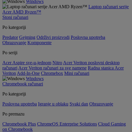
Windows
Laptop računari serije
Acer AMD Ryzen™
Stoni računari
Po kategoriji
Predator
Gejming
Održivi proizvodi
Poslovna upotreba
Obrazovanje
Komponente
Po seriji
Acer Aspire sve-u-jednom
Nitro
Acer Veriton poslovni desktop
računari
Acer Veriton računari za sve namene
Radna stanica Acer
Veriton
Add-In-One
Chromebox
Mini računari
Windows
Chromebook računari
Po kategoriji
Poslovna upotreba
Igranje u oblaku
Svaki dan
Obrazovanje
Po premazu
Chromebook Plus
ChromeOS Enterprise Solutions
Cloud Gaming
on Chromebook