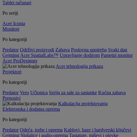
Tablet računari
Po seriji
Acer Iconia
Monitori
Po kategoriji
Predator
Održivi proizvodi
Zabava
Poslovna upotreba
Svaki dan
Gejming
Acer SpatialLabs™
Upravljanje dodirom
Pametni monitor
Acer ProDesigner
Acer tehnologija prikaza
Projektori
Po kategoriji
Predator
Vero
Učionica
Serija za sale za sastanke
Kućna zabava
Prenosivi
Kalkulacija projektovanja
Elektronska i dodatna oprema
Po kategoriji
Predator
Odeća, torbe i oprema
Kablovi, baze i hardverski ključevi
Gejming
Slušalice i audio-oprema
Tastature, miševi i olovke