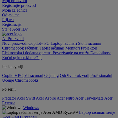
Moji proizvodi
Registrujte proizvod
Moja zajednica
Odjavi me
Prijava
Registracija
Šta je Acer ID?
AI
Proizvodi
Novi proizvodi
Copilot+ PC
Laptop računari
Stoni računari
Chromebook računari
Tablet računari
Monitori
Projektori
Elektronska i dodatna oprema
Povezivanje na mrežu
E-mobilnost
Ručni gejmerski uređaji
Po kategoriji
Copilot+ PC
VI računari
Gejming
Održivi proizvodi
Profesionalni
Učenje
Chromebooks
Po seriji
Predator
Acer Swift
Acer Aspire
Acer Nitro
Acer TravelMate
Acer
Extensa
Windows
Laptop računari serije
Acer AMD Ryzen™