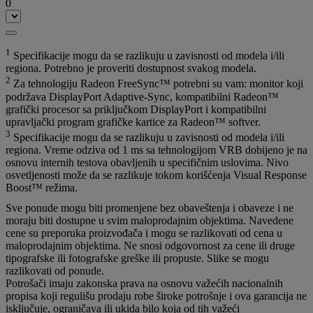
0
1
Specifikacije mogu da se razlikuju u zavisnosti od modela i/ili
regiona. Potrebno je proveriti dostupnost svakog modela.
2
Za tehnologiju Radeon FreeSync™ potrebni su vam: monitor koji
podržava DisplayPort Adaptive-Sync, kompatibilni Radeon™
grafički procesor sa priključkom DisplayPort i kompatibilni
upravljački program grafičke kartice za Radeon™ softver.
3
Specifikacije mogu da se razlikuju u zavisnosti od modela i/ili
regiona. Vreme odziva od 1 ms sa tehnologijom VRB dobijeno je na
osnovu internih testova obavljenih u specifičnim uslovima. Nivo
osvetljenosti može da se razlikuje tokom korišćenja Visual Response
Boost™ režima.
Sve ponude mogu biti promenjene bez obaveštenja i obaveze i ne
moraju biti dostupne u svim maloprodajnim objektima. Navedene
cene su preporuka proizvođača i mogu se razlikovati od cena u
maloprodajnim objektima. Ne snosi odgovornost za cene ili druge
tipografske ili fotografske greške ili propuste. Slike se mogu
razlikovati od ponude.
Potrošači imaju zakonska prava na osnovu važećih nacionalnih
propisa koji regulišu prodaju robe široke potrošnje i ova garancija ne
isključuje, ograničava ili ukida bilo koja od tih važeći