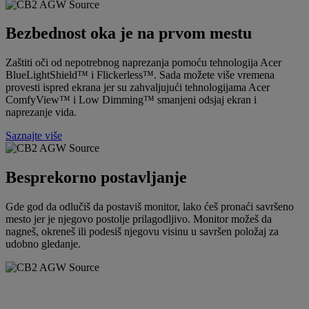
Bezbednost oka je na prvom mestu
Zaštiti oči od nepotrebnog naprezanja pomoću tehnologija Acer
BlueLightShield™ i Flickerless™. Sada možete više vremena
provesti ispred ekrana jer su zahvaljujući tehnologijama Acer
ComfyView™ i Low Dimming™ smanjeni odsjaj ekran i
naprezanje vida.
Saznajte više
Besprekorno postavljanje
Gde god da odlučiš da postaviš monitor, lako ćeš pronaći savršeno
mesto jer je njegovo postolje prilagodljivo. Monitor možeš da
nagneš, okreneš ili podesiš njegovu visinu u savršen položaj za
udobno gledanje.