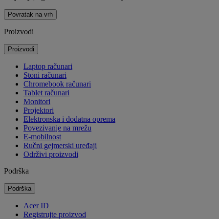
Povratak na vrh
Proizvodi
Proizvodi
Laptop računari
Stoni računari
Chromebook računari
Tablet računari
Monitori
Projektori
Elektronska i dodatna oprema
Povezivanje na mrežu
E-mobilnost
Ručni gejmerski uređaji
Održivi proizvodi
Podrška
Podrška
Acer ID
Registrujte proizvod