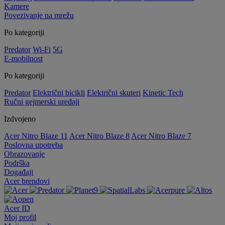
Kamere
Povezivanje na mrežu
Po kategoriji
Predator
Wi-Fi
5G
E-mobilnost
Po kategoriji
Predator
Električni bicikli
Električni skuteri
Kinetic Tech
Ručni gejmerski uređaji
Izdvojeno
Acer Nitro Blaze 11
Acer Nitro Blaze 8
Acer Nitro Blaze 7
Poslovna upotreba
Obrazovanje
Podrška
Događaji
Acer brendovi
Acer ID
Moj profil