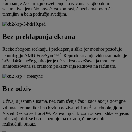
kompanije Acer imaju osvetljenje na ivicama sa globalnim
zatamnjivanjem, što povećava kontrast, čineći crna područja
tamnijim, a bela područja svetlijim.
Bez preklapanja ekrana
Recite zbogom seckanju i preklapanju slike jer monitor poseduje
2
tehnologiju AMD FreeSync™
. Reprodukovanje video-snimaka je
brže, lakše i teče glatko jer je učestalost osvežavanja monitora
sinhronizovana sa brzinom prikazivanja kadrova na računaru.
Brz odziv
Uživaj u jasnim slikama, bez zamućenja čak i kada akcija dostigne
3
vrhunac jer monitor ima brzinu odziva od 1 ms
sa tehnologijom
Visual Response Boost™. Zahvaljujući brzom odzivu, slike se jasno
prikazuju dok se brzo smenjuju na ekranu, čime se dobija
realističniji prikaz.