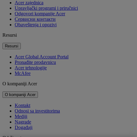
Acer zajednica
Upravljački programi i priručnici
Odgovori kompanije Acer
Cервисни контакти
Obaveštenja i opozivi
Resursi
Resursi
Acer Global Account Portal
Pronađite prodavnicu
Acer tehnologije
McAfee
O kompaniji Acer
O kompaniji Acer
Kontakt
Odnosi sa investitorima
Mediji
Nagrade
Događaji