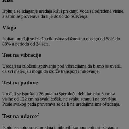
Ispituje se izlaganje uređaja kiši i prskanju vode sa određene visine,
a zatim se proverava da li je došlo do oštećenja.
Vlaga
Ispitani uređaji se izlažu ciklusima vlažnosti u opsegu od 58% do
88% u periodu od 24 sata.
Test na vibracije
Uređaji su izloženi ispitivanju pod vibracijama da bismo se uverili
da svi materijali mogu da izdrže transport i rukovanje.
Test na padove
Uređaji se ispuštaju 26 puta na šperploču debljine oko 5 cm sa
visine od 122 cm na svaki ćošak, na svaku stranu i na površinu.
Posle svakog pada proverava se da li na uređajima ima oštećenja.
2
Test na udarce
Ispituje se otpornost uređaja i njihovih komponenti pri izlaganju