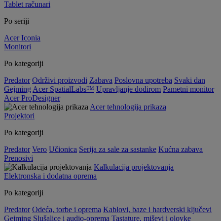
Tablet računari
Po seriji
Acer Iconia
Monitori
Po kategoriji
Predator
Održivi proizvodi
Zabava
Poslovna upotreba
Svaki dan
Gejming
Acer SpatialLabs™
Upravljanje dodirom
Pametni monitor
Acer ProDesigner
Acer tehnologija prikaza
Projektori
Po kategoriji
Predator
Vero
Učionica
Serija za sale za sastanke
Kućna zabava
Prenosivi
Kalkulacija projektovanja
Elektronska i dodatna oprema
Po kategoriji
Predator
Odeća, torbe i oprema
Kablovi, baze i hardverski ključevi
Gejming
Slušalice i audio-oprema
Tastature, miševi i olovke