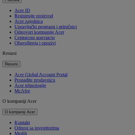
Acer ID
Registrujte proizvod
Acer zajednica
Upravljački programi i priručnici
Odgovori kompanije Acer
Cервисни контакти
Obaveštenja i opozivi
Resursi
Resursi
Acer Global Account Portal
Pronađite prodavnicu
Acer tehnologije
McAfee
O kompaniji Acer
O kompaniji Acer
Kontakt
Odnosi sa investitorima
Mediji