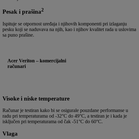
2
Pesak i prašina
Ispituje se otpornost uređaja i njihovih komponenti pri izlaganju
pesku koji se naduvava na njih, kao i njihov kvalitet rada u uslovima
sa puno prašine.
Acer Veriton – komercijalni
računari
Visoke i niske temperature
Računar je testiran kako bi se osigurale pouzdane performanse u
radu pri temperaturama od -32°C do 49°C, a testiran je i kada je
isključen pri temperaturama od čak -51°C do 60°C.
Vlaga