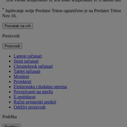
*
Ispitivanje serije Predator Triton ograničeno je na Predator Triton
Neo 16.
Povratak na vrh
Proizvodi
Proizvodi
Laptop računari
Stoni računari
Chromebook računari
Tablet računari
Monitori
Projektori
Elektronska i dodatna oprema
Povezivanje na mrežu
E-mobilnost
Ručni gejmerski uređaji
Održivi proizvodi
Podrška
Podrška