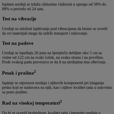
Ispitani uređaji se izlažu ciklusima vlažnosti u opsegu od 58% do
88% u periodu od 24 sata.
Test na vibracije
Uređaji su izloženi ispitivanju pod vibracijama da bismo se uverili
da svi materijali mogu da izdrže transport i rukovanje.
Test na padove
Uređaji se ispuštaju 26 puta na šperploču debljine oko 5 cm sa
visine od 122 cm na svaki ćošak, na svaku stranu i na površinu.
Posle svakog pada proverava se da li na uređajima ima oštećenja.
2
Pesak i prašina
Ispituje se otpornost uređaja i njihovih komponenti pri izlaganju
pesku koji se naduvava na njih, kao i njihov kvalitet rada u uslovima
sa puno prašine.
2
Rad na visokoj temperaturi
Da bi se ocenili bezbednost, kvalitet rada i integritet uređaja u