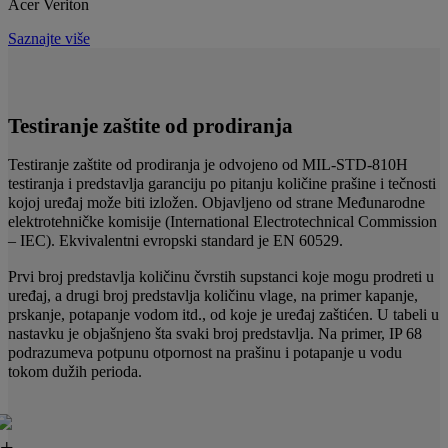
Acer Veriton
Saznajte više
Testiranje zaštite od prodiranja
Testiranje zaštite od prodiranja je odvojeno od MIL-STD-810H
testiranja i predstavlja garanciju po pitanju količine prašine i tečnosti
kojoj uređaj može biti izložen. Objavljeno od strane Međunarodne
elektrotehničke komisije (International Electrotechnical Commission
– IEC). Ekvivalentni evropski standard je EN 60529.
Prvi broj predstavlja količinu čvrstih supstanci koje mogu prodreti u
uređaj, a drugi broj predstavlja količinu vlage, na primer kapanje,
prskanje, potapanje vodom itd., od koje je uređaj zaštićen. U tabeli u
nastavku je objašnjeno šta svaki broj predstavlja. Na primer, IP 68
podrazumeva potpunu otpornost na prašinu i potapanje u vodu
tokom dužih perioda.
+