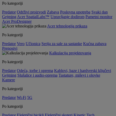
Po kategoriji
Predator
Održivi proizvodi
Zabava
Poslovna upotreba
Svaki dan
Gejming
Acer SpatialLabs™
Upravljanje dodirom
Pametni monitor
Acer ProDesigner
Acer tehnologija prikaza
Po kategoriji
Predator
Vero
Učionica
Serija za sale za sastanke
Kućna zabava
Prenosivi
Kalkulacija projektovanja
Po kategoriji
Predator
Odeća, torbe i oprema
Kablovi, baze i hardverski ključevi
Gejming
Slušalice i audio-oprema
Tastature, miševi i olovke
Kamere
Po kategoriji
Predator
Wi-Fi
5G
Po kategoriji
Predator
Električni bicikli
Električni skuteri
Kinetic Tech