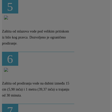
5
Zaštita od mlazova vode pod velikim pritiskom
iz bilo kog pravca. Dozvoljeno je ograničeno
prodiranje.
6
Zaštita od prodiranja vode na dubini između 15
cm (5,90 inča) i 1 metra (39,37 inča) u trajanju
od 30 minuta.
7