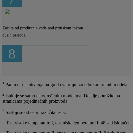
Zaštita od prodiranja vode pod pritiskom tokom
dužih perioda.
8
1
Parametri ispitivanja mogu da variraju između konkretnih modela.
2
Ispituje se samo na određenim modelima. Detalje potražite na
stranicama pojedinačnih proizvoda.
3
Sastoji se od četiri različita testa:
Test visoke temperature I, test niske temperature I: 48 sati isključen
Test visoke temperature II, test niske temperature II: 8 radnih sati