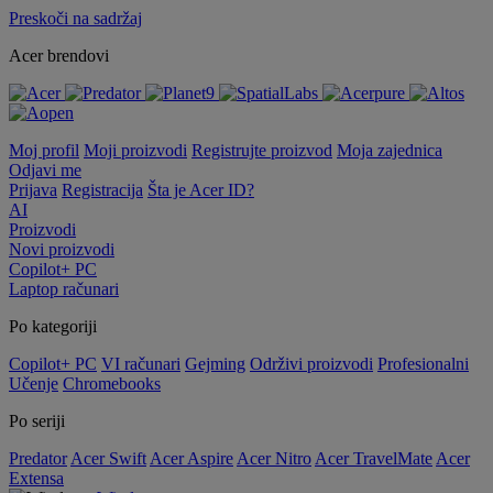
Preskoči na sadržaj
Acer brendovi
Moj profil
Moji proizvodi
Registrujte proizvod
Moja zajednica
Odjavi me
Prijava
Registracija
Šta je Acer ID?
AI
Proizvodi
Novi proizvodi
Copilot+ PC
Laptop računari
Po kategoriji
Copilot+ PC
VI računari
Gejming
Održivi proizvodi
Profesionalni
Učenje
Chromebooks
Po seriji
Predator
Acer Swift
Acer Aspire
Acer Nitro
Acer TravelMate
Acer
Extensa