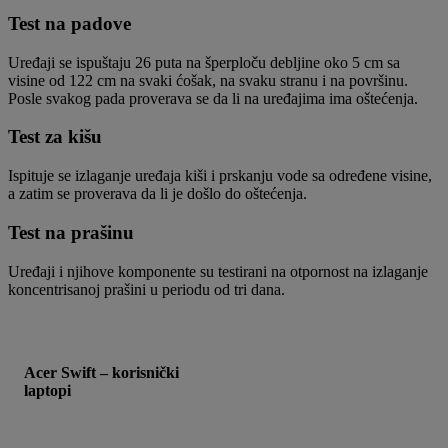
Test na padove
Uređaji se ispuštaju 26 puta na šperploču debljine oko 5 cm sa
visine od 122 cm na svaki ćošak, na svaku stranu i na površinu.
Posle svakog pada proverava se da li na uređajima ima oštećenja.
Test za kišu
Ispituje se izlaganje uređaja kiši i prskanju vode sa određene visine,
a zatim se proverava da li je došlo do oštećenja.
Test na prašinu
Uređaji i njihove komponente su testirani na otpornost na izlaganje
koncentrisanoj prašini u periodu od tri dana.
Acer Swift – korisnički
laptopi