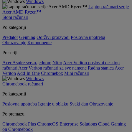
Windows
Laptop računari serije
Acer AMD Ryzen™
Stoni računari
Po kategoriji
Predator
Gejming
Održivi proizvodi
Poslovna upotreba
Obrazovanje
Komponente
Po seriji
Acer Aspire sve-u-jednom
Nitro
Acer Veriton poslovni desktop
računari
Acer Veriton računari za sve namene
Radna stanica Acer
Veriton
Add-In-One
Chromebox
Mini računari
Windows
Chromebook računari
Po kategoriji
Poslovna upotreba
Igranje u oblaku
Svaki dan
Obrazovanje
Po premazu
Chromebook Plus
ChromeOS Enterprise Solutions
Cloud Gaming
on Chromebook