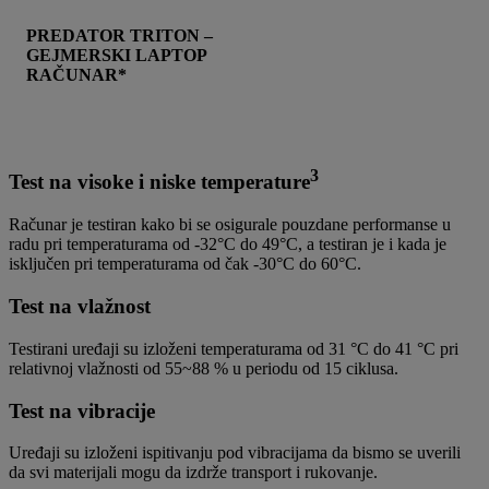
PREDATOR TRITON –
GEJMERSKI LAPTOP
RAČUNAR*
3
Test na visoke i niske temperature
Računar je testiran kako bi se osigurale pouzdane performanse u
radu pri temperaturama od -32°C do 49°C, a testiran je i kada je
isključen pri temperaturama od čak -30°C do 60°C.
Test na vlažnost
Testirani uređaji su izloženi temperaturama od 31 °C do 41 °C pri
relativnoj vlažnosti od 55~88 % u periodu od 15 ciklusa.
Test na vibracije
Uređaji su izloženi ispitivanju pod vibracijama da bismo se uverili
da svi materijali mogu da izdrže transport i rukovanje.