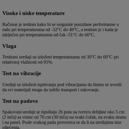
Visoke i niske temperature
Računar je testiran kako bi se osigurale pouzdane performanse u
radu pri temperaturama od -32°C do 49°C, a testiran je i kada je
isključen pri temperaturama od čak -51°C do 60°C.
Vlaga
Testirani uređaji su izloženi temperaturama od 30°C do 60°C pri
relativnoj vlažnosti od 95%.
Test na vibracije
Uređaji su izloženi ispitivanju pod vibracijama da bismo se uverili
da svi materijali mogu da izdrže transport i rukovanje.
Test na padove
Spakovani uređaji se ispuštaju 26 puta na ivericu debljine oko 5 cm
(2 inča) sa visine od 76 cm (30 inča) na svaki ćošak, na svaku stranu
i na panel. Posle svakog pada proverava se da li na uređajima ima
oštećenja.