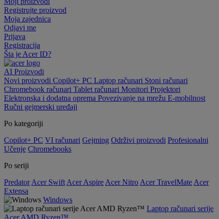
Moji proizvodi
Registrujte proizvod
Moja zajednica
Odjavi me
Prijava
Registracija
Šta je Acer ID?
AI
Proizvodi
Novi proizvodi
Copilot+ PC
Laptop računari
Stoni računari
Chromebook računari
Tablet računari
Monitori
Projektori
Elektronska i dodatna oprema
Povezivanje na mrežu
E-mobilnost
Ručni gejmerski uređaji
Po kategoriji
Copilot+ PC
VI računari
Gejming
Održivi proizvodi
Profesionalni
Učenje
Chromebooks
Po seriji
Predator
Acer Swift
Acer Aspire
Acer Nitro
Acer TravelMate
Acer
Extensa
Windows
Laptop računari serije
Acer AMD Ryzen™