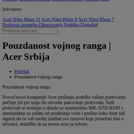
Izdvojeno
Acer Nitro Blaze 11
Acer Nitro Blaze 8
Acer Nitro Blaze 7
Poslovna upotreba
Obrazovanje
Podrška
Događaji
Pouzdanost vojnog ranga |
Acer Srbija
Početak
Pouzdanost vojnog ranga
Pouzdanost vojnog ranga
Posvećenost kompanije Acer pružanju podrške vašem poslovanju
počinje još pre nego što otvorite pakovanje proizvoda. Naši
proizvodi se testiraju u skladu sa standardima MIL-STD-810H i
standardima za zaštitu od prodiranja vode i prašine kako biste bili
sigurni da će vaš uređaj izdržati sve izazove koje prosečan dan u
učionici, skladištu ili na terenu nosi sa sobom.