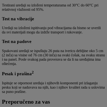
Testirani uređaji su izloženi temperaturama od 30°C do 60°C pri
relativnoj vlažnosti od 95%.
Test na vibracije
Uređaji su izloženi ispitivanju pod vibracijama da bismo se uverili
da svi materijali mogu da izdrže transport i rukovanje.
Test na padove
Spakovani uređaji se ispuštaju 26 puta na ivericu debljine oko 5 cm
(2 inča) sa visine od 76 cm (30 inča) na svaki ćošak, na svaku stranu
i na panel. Posle svakog pada proverava se da li na uređajima ima
oštećenja.
2
Pesak i prašina
Ispituje se otpornost uređaja i njihovih komponenti pri izlaganju
pesku koji se naduvava na njih, kao i njihov kvalitet rada u uslovima
sa puno prašine.
Preporučeno za vas