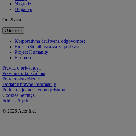
Nagrade
Događaji
Održivost
Održivost
Korporativna društvena odgovornost
Emisija štetnih gasova za proizvod
Project Humanity
Earthion
Pravila o privatnosti
Pravilnik o kolačićima
Pravno obaveštenje
Dodatne pravne informacije
Politika o jednostavnom pristupu
Cookies Settings
Srbija - Srpski
© 2026 Acer Inc.