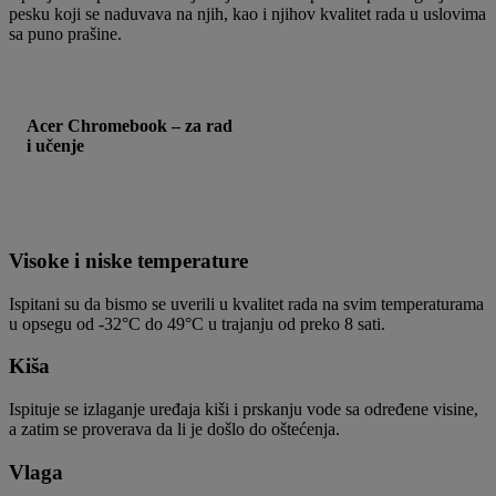
pesku koji se naduvava na njih, kao i njihov kvalitet rada u uslovima
sa puno prašine.
Acer Chromebook – za rad
i učenje
Visoke i niske temperature
Ispitani su da bismo se uverili u kvalitet rada na svim temperaturama
u opsegu od -32°C do 49°C u trajanju od preko 8 sati.
Kiša
Ispituje se izlaganje uređaja kiši i prskanju vode sa određene visine,
a zatim se proverava da li je došlo do oštećenja.
Vlaga