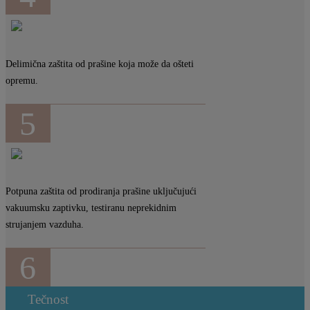
Delimična zaštita od prašine koja može da ošteti
opremu.
5
Potpuna zaštita od prodiranja prašine uključujući
vakuumsku zaptivku, testiranu neprekidnim
strujanjem vazduha.
6
Tečnost