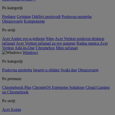
Po kategoriji
Predator
Gejming
Održivi proizvodi
Poslovna upotreba
Obrazovanje
Komponente
Po seriji
Acer Aspire sve-u-jednom
Nitro
Acer Veriton poslovni desktop
računari
Acer Veriton računari za sve namene
Radna stanica Acer
Veriton
Add-In-One
Chromebox
Mini računari
Windows
Po kategoriji
Poslovna upotreba
Igranje u oblaku
Svaki dan
Obrazovanje
Po premazu
Chromebook Plus
ChromeOS Enterprise Solutions
Cloud Gaming
on Chromebook
Po seriji
Acer Iconia