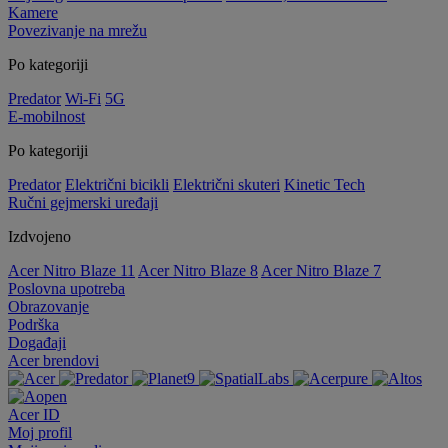
Kamere
Povezivanje na mrežu
Po kategoriji
Predator
Wi-Fi
5G
E-mobilnost
Po kategoriji
Predator
Električni bicikli
Električni skuteri
Kinetic Tech
Ručni gejmerski uređaji
Izdvojeno
Acer Nitro Blaze 11
Acer Nitro Blaze 8
Acer Nitro Blaze 7
Poslovna upotreba
Obrazovanje
Podrška
Događaji
Acer brendovi
Acer ID
Moj profil