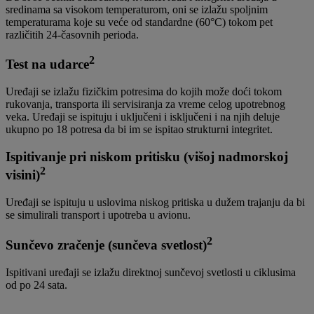
sredinama sa visokom temperaturom, oni se izlažu spoljnim
temperaturama koje su veće od standardne (60°C) tokom pet
različitih 24-časovnih perioda.
2
Test na udarce
Uređaji se izlažu fizičkim potresima do kojih može doći tokom
rukovanja, transporta ili servisiranja za vreme celog upotrebnog
veka. Uređaji se ispituju i uključeni i isključeni i na njih deluje
ukupno po 18 potresa da bi im se ispitao strukturni integritet.
Ispitivanje pri niskom pritisku (višoj nadmorskoj
2
visini)
Uređaji se ispituju u uslovima niskog pritiska u dužem trajanju da bi
se simulirali transport i upotreba u avionu.
2
Sunčevo zračenje (sunčeva svetlost)
Ispitivani uređaji se izlažu direktnoj sunčevoj svetlosti u ciklusima
od po 24 sata.