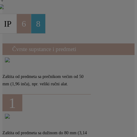
=
IP
6
8
Čvrste supstance i predmeti
Zaštita od predmeta sa prečnikom većim od 50
mm (1,96 inča), npr. veliki ručni alat.
1
Zaštita od predmeta sa dužinom do 80 mm (3,14