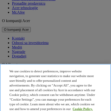
Pronađite prodavnicu
Acer tehnologije
McAfee
O kompaniji Acer
O kompaniji Acer
Kontakt
Odnosi sa investitorima
Mediji
Nagrade
Događaji
Održivost
We use cookies to detect preferences, improve website
Održivost
navigation, to generate user statistics to make our website more
user friendly and to offer personalized content and
Korporativna društvena odgovornost
advertisements. By clicking on “Accept All”, you agree to the
Emisija štetnih gasova za proizvod
use and placement of all cookies by Acer in accordance with our
Project Humanity
Cookie policy, which consent can be withdrawn anytime. Under
Earthion
“Cookie Settings”, you can manage your preferences for each
Pravila o privatnosti
type of cookie. Learn more about who we are, which cookies we
Pravilnik o kolačićima
use and how to amend your preferences in our
Cookie Policy.