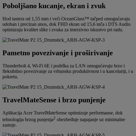
Poboljšano kucanje, ekran i zvuk
Hod tastera od 1,55 mm i veći OceanGlass™ tačped omogućavaju
udoban i precizan unos, dok FHD ekran od 15,6 inča i DTS Audio
optimizuju kvalitet slike i zvuka za imerzivno iskustvo pri radu.
Pametno povezivanje i proširivanje
Thunderbolt 4, Wi-Fi 6E i podrška za LAN omogućavaju brzo i
fleksibilno povezivanje za vrhunsku produktivnost i u kancelariji, i u
pokretu.
TravelMateSense i brzo punjenje
Aplikacija Acer TravelMateSense optimizuje performanse, dok
2
tehnologija brzog punjenja
obezbeđuje napajanje uz minimalne
zastoje.