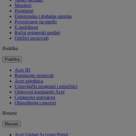
Monitori
Projektori
Elektronska i dodatna oprema
Povezivanje na mrežu
E-mobilnost
Ručni gejmerski uređaji
Održivi proizvodi
Podrška
Podrška
Acer ID
Registrujte proizvod
Acer zajednica
Upravljački programi i priručnici
Odgovori kompanije Acer
Cервисни контакти
Obaveštenja i opozivi
Resursi
Resursi
Acer Global Account Portal