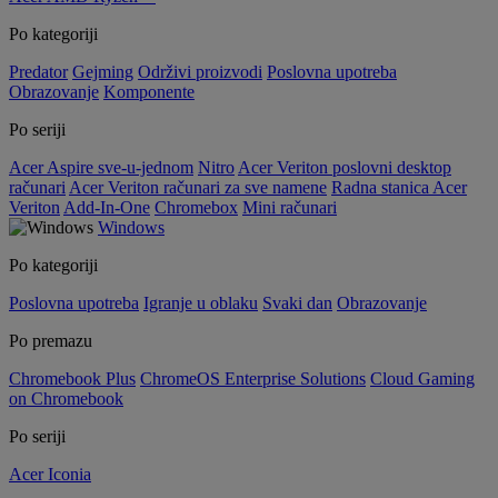
Po kategoriji
Predator
Gejming
Održivi proizvodi
Poslovna upotreba
Obrazovanje
Komponente
Po seriji
Acer Aspire sve-u-jednom
Nitro
Acer Veriton poslovni desktop
računari
Acer Veriton računari za sve namene
Radna stanica Acer
Veriton
Add-In-One
Chromebox
Mini računari
Windows
Po kategoriji
Poslovna upotreba
Igranje u oblaku
Svaki dan
Obrazovanje
Po premazu
Chromebook Plus
ChromeOS Enterprise Solutions
Cloud Gaming
on Chromebook
Po seriji
Acer Iconia