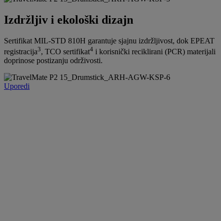
Izdržljiv i ekološki dizajn
Sertifikat MIL-STD 810H garantuje sjajnu izdržljivost, dok EPEAT
3
4
registracija
, TCO sertifikat
i korisnički reciklirani (PCR) materijali
doprinose postizanju održivosti.
Uporedi