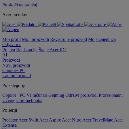
Preskoči na sadržaj
Acer brendovi
Moj profil
Moji proizvodi
Registrujte proizvod
Moja zajednica
Odjavi me
Prijava
Registracija
Šta je Acer ID?
AI
Proizvodi
Novi proizvodi
Copilot+ PC
Laptop računari
Po kategoriji
Copilot+ PC
VI računari
Gejming
Održivi proizvodi
Profesionalni
Učenje
Chromebooks
Po seriji
Predator
Acer Swift
Acer Aspire
Acer Nitro
Acer TravelMate
Acer
Extensa