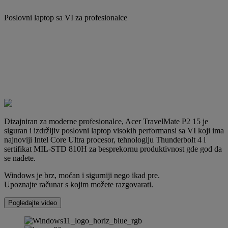
Poslovni laptop sa VI za profesionalce
Dizajniran za moderne profesionalce, Acer TravelMate P2 15 je
siguran i izdržljiv poslovni laptop visokih performansi sa VI koji ima
najnoviji Intel Core Ultra procesor, tehnologiju Thunderbolt 4 i
sertifikat MIL-STD 810H za besprekornu produktivnost gde god da
se nađete.
Windows je brz, moćan i sigurniji nego ikad pre.
Upoznajte računar s kojim možete razgovarati.
Pogledajte video