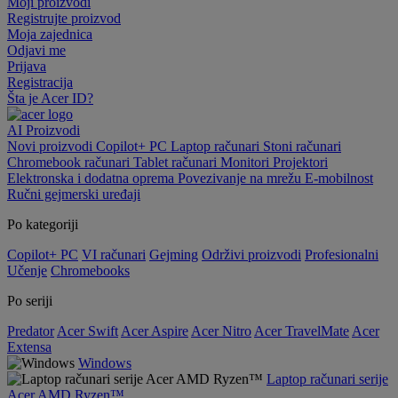
Moji proizvodi
Registrujte proizvod
Moja zajednica
Odjavi me
Prijava
Registracija
Šta je Acer ID?
AI
Proizvodi
Novi proizvodi
Copilot+ PC
Laptop računari
Stoni računari
Chromebook računari
Tablet računari
Monitori
Projektori
Elektronska i dodatna oprema
Povezivanje na mrežu
E-mobilnost
Ručni gejmerski uređaji
Po kategoriji
Copilot+ PC
VI računari
Gejming
Održivi proizvodi
Profesionalni
Učenje
Chromebooks
Po seriji
Predator
Acer Swift
Acer Aspire
Acer Nitro
Acer TravelMate
Acer
Extensa
Windows
Laptop računari serije
Acer AMD Ryzen™