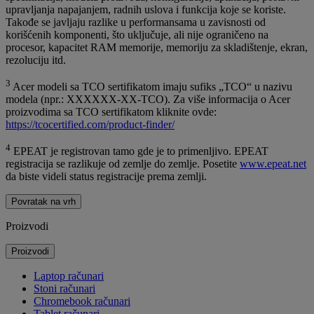
upravljanja napajanjem, radnih uslova i funkcija koje se koriste.
Takođe se javljaju razlike u performansama u zavisnosti od
korišćenih komponenti, što uključuje, ali nije ograničeno na
procesor, kapacitet RAM memorije, memoriju za skladištenje, ekran,
rezoluciju itd.
3
Acer modeli sa TCO sertifikatom imaju sufiks „TCO“ u nazivu
modela (npr.: XXXXXX-XX-TCO). Za više informacija o Acer
proizvodima sa TCO sertifikatom kliknite ovde:
https://tcocertified.com/product-finder/
4
EPEAT je registrovan tamo gde je to primenljivo. EPEAT
registracija se razlikuje od zemlje do zemlje. Posetite
www.epeat.net
da biste videli status registracije prema zemlji.
Povratak na vrh
Proizvodi
Proizvodi
Laptop računari
Stoni računari
Chromebook računari
Tablet računari