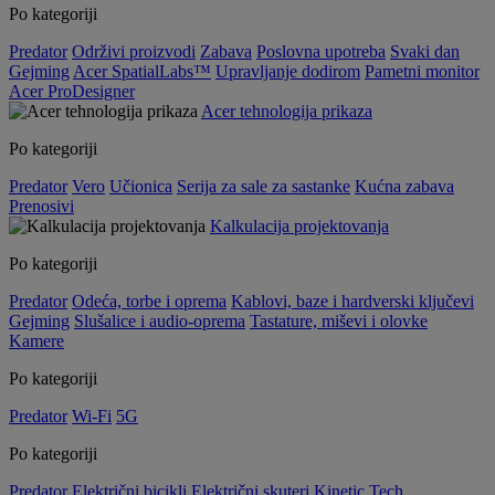
Po kategoriji
Predator
Održivi proizvodi
Zabava
Poslovna upotreba
Svaki dan
Gejming
Acer SpatialLabs™
Upravljanje dodirom
Pametni monitor
Acer ProDesigner
Acer tehnologija prikaza
Po kategoriji
Predator
Vero
Učionica
Serija za sale za sastanke
Kućna zabava
Prenosivi
Kalkulacija projektovanja
Po kategoriji
Predator
Odeća, torbe i oprema
Kablovi, baze i hardverski ključevi
Gejming
Slušalice i audio-oprema
Tastature, miševi i olovke
Kamere
Po kategoriji
Predator
Wi-Fi
5G
Po kategoriji
Predator
Električni bicikli
Električni skuteri
Kinetic Tech