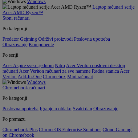
Windows
Laptop računari serije
Acer AMD Ryzen™
Stoni računari
Po kategoriji
Predator
Gejming
Održivi proizvodi
Poslovna upotreba
Obrazovanje
Komponente
Po seriji
Acer Aspire sve-u-jednom
Nitro
Acer Veriton poslovni desktop
računari
Acer Veriton računari za sve namene
Radna stanica Acer
Veriton
Add-In-One
Chromebox
Mini računari
Windows
Chromebook računari
Po kategoriji
Poslovna upotreba
Igranje u oblaku
Svaki dan
Obrazovanje
Po premazu
Chromebook Plus
ChromeOS Enterprise Solutions
Cloud Gaming
on Chromebook