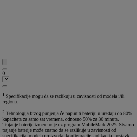
0
1
Specifikacije mogu da se razlikuju u zavisnosti od modela i/ili
regiona.
2
Tehnologija brzog punjenja će napuniti bateriju u uređaju do 80%
kapaciteta za samo sat vremena, odnosno 50% za 30 minuta.
Trajanje baterije izmereno je uz program MobileMark 2025. Stvarno
trajanje baterije može znatno da se razlikuje u zavisnosti od
specifikacija, modela proizvoda, konfiguracije, aplikacija, postavki