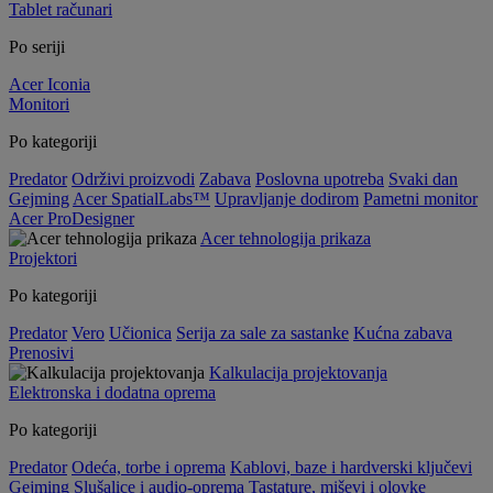
Tablet računari
Po seriji
Acer Iconia
Monitori
Po kategoriji
Predator
Održivi proizvodi
Zabava
Poslovna upotreba
Svaki dan
Gejming
Acer SpatialLabs™
Upravljanje dodirom
Pametni monitor
Acer ProDesigner
Acer tehnologija prikaza
Projektori
Po kategoriji
Predator
Vero
Učionica
Serija za sale za sastanke
Kućna zabava
Prenosivi
Kalkulacija projektovanja
Elektronska i dodatna oprema
Po kategoriji
Predator
Odeća, torbe i oprema
Kablovi, baze i hardverski ključevi
Gejming
Slušalice i audio-oprema
Tastature, miševi i olovke