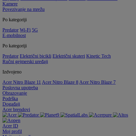
Kamere
Povezivanje na mrežu
Po kategoriji
Predator
Wi-Fi
5G
E-mobilnost
Po kategoriji
Predator
Električni bicikli
Električni skuteri
Kinetic Tech
Ručni gejmerski uređaji
Izdvojeno
Acer Nitro Blaze 11
Acer Nitro Blaze 8
Acer Nitro Blaze 7
Poslovna upotreba
Obrazovanje
Podrška
Događaji
Acer brendovi
Acer ID
Moj profil