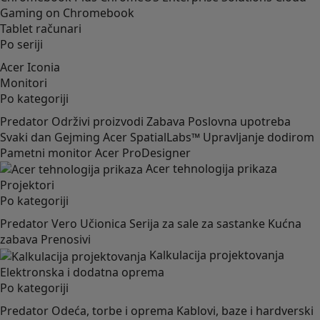
Gaming on Chromebook
Tablet računari
Po seriji
Acer Iconia
Monitori
Po kategoriji
Predator
Održivi proizvodi
Zabava
Poslovna upotreba
Svaki dan
Gejming
Acer SpatialLabs™
Upravljanje dodirom
Pametni monitor
Acer ProDesigner
Acer tehnologija prikaza
Projektori
Po kategoriji
Predator
Vero
Učionica
Serija za sale za sastanke
Kućna
zabava
Prenosivi
Kalkulacija projektovanja
Elektronska i dodatna oprema
Po kategoriji
Predator
Odeća, torbe i oprema
Kablovi, baze i hardverski