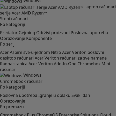
Windows
Laptop računari
serije Acer AMD Ryzen™
Stoni računari
Po kategoriji
Predator
Gejming
Održivi proizvodi
Poslovna upotreba
Obrazovanje
Komponente
Po seriji
Acer Aspire sve-u-jednom
Nitro
Acer Veriton poslovni
desktop računari
Acer Veriton računari za sve namene
Radna stanica Acer Veriton
Add-In-One
Chromebox
Mini
računari
Windows
Chromebook računari
Po kategoriji
Poslovna upotreba
Igranje u oblaku
Svaki dan
Obrazovanje
Po premazu
Chromebook Plus
ChromeOS Enterprise Solutions
Cloud