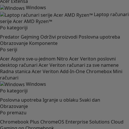
Acer Extensa
Windows
Laptop računari
serije Acer AMD Ryzen™
Po kategoriji
Predator
Gejming
Održivi proizvodi
Poslovna upotreba
Obrazovanje
Komponente
Po seriji
Acer Aspire sve-u-jednom
Nitro
Acer Veriton poslovni
desktop računari
Acer Veriton računari za sve namene
Radna stanica Acer Veriton
Add-In-One
Chromebox
Mini
računari
Windows
Po kategoriji
Poslovna upotreba
Igranje u oblaku
Svaki dan
Obrazovanje
Po premazu
Chromebook Plus
ChromeOS Enterprise Solutions
Cloud
Gaming on Chromebook