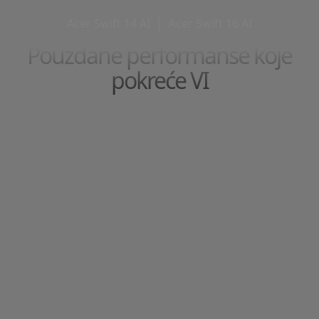
Acer Swift 14 AI
│
Acer Swift 16 AI
Pouzdane performanse koje
pokreće VI