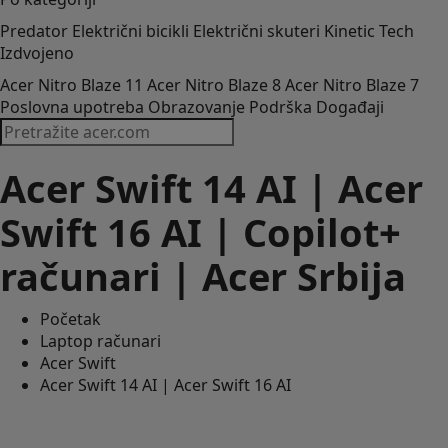
Predator
Električni bicikli
Električni skuteri
Kinetic Tech
Izdvojeno
Acer Nitro Blaze 11
Acer Nitro Blaze 8
Acer Nitro Blaze 7
Poslovna upotreba
Obrazovanje
Podrška
Događaji
Copilot+ PC računari su najbrži i
najinteligentniji Windows računari ikada.
Acer Swift 14 AI | Acer
Nova verzija vas. Sada uz VI.
Pogledajte video
Swift 16 AI | Copilot+
računari | Acer Srbija
Početak
Laptop računari
Acer Swift
Acer Swift 14 AI | Acer Swift 16 AI