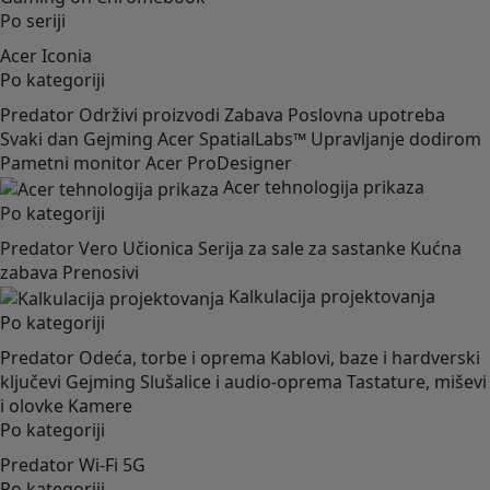
Po seriji
Acer Iconia
Po kategoriji
Predator
Održivi proizvodi
Zabava
Poslovna upotreba
Svaki dan
Gejming
Acer SpatialLabs™
Upravljanje dodirom
Pametni monitor
Acer ProDesigner
Acer tehnologija prikaza
Po kategoriji
Predator
Vero
Učionica
Serija za sale za sastanke
Kućna
zabava
Prenosivi
Kalkulacija projektovanja
Po kategoriji
Predator
Odeća, torbe i oprema
Kablovi, baze i hardverski
ključevi
Gejming
Slušalice i audio-oprema
Tastature, miševi
i olovke
Kamere
Po kategoriji
Predator
Wi-Fi
5G
Po kategoriji