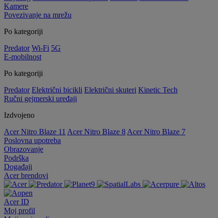
Kamere
Povezivanje na mrežu
Po kategoriji
Predator
Wi-Fi
5G
E-mobilnost
Po kategoriji
Predator
Električni bicikli
Električni skuteri
Kinetic Tech
Ručni gejmerski uređaji
Izdvojeno
Acer Nitro Blaze 11
Acer Nitro Blaze 8
Acer Nitro Blaze 7
Poslovna upotreba
Obrazovanje
Podrška
Događaji
Acer brendovi
Acer ID
Moj profil