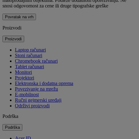
maloprodajnim objektima. Podleže dodatnom oporezivanju. Ne
snosi odgovornost za cene ili druge tipografske greške
Povratak na vrh
Proizvodi
Proizvodi
Laptop računari
Stoni računari
Chromebook računari
Tablet računari
Monitori
Projektori
Elektronska i dodatna oprema
Povezivanje na mrežu
E-mobilnost
Ručni gejmerski uređaji
Održivi proizvodi
Podrška
Podrška
Acer ID