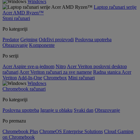
Windows
Laptop računari serije
Acer AMD Ryzen™
Stoni računari
Po kategoriji
Predator
Gejming
Održivi proizvodi
Poslovna upotreba
Obrazovanje
Komponente
Po seriji
Acer Aspire sve-u-jednom
Nitro
Acer Veriton poslovni desktop
računari
Acer Veriton računari za sve namene
Radna stanica Acer
Veriton
Add-In-One
Chromebox
Mini računari
Windows
Chromebook računari
Po kategoriji
Poslovna upotreba
Igranje u oblaku
Svaki dan
Obrazovanje
Po premazu
Chromebook Plus
ChromeOS Enterprise Solutions
Cloud Gaming
on Chromebook