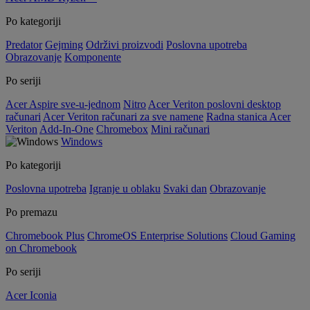
Po kategoriji
Predator
Gejming
Održivi proizvodi
Poslovna upotreba
Obrazovanje
Komponente
Po seriji
Acer Aspire sve-u-jednom
Nitro
Acer Veriton poslovni desktop
računari
Acer Veriton računari za sve namene
Radna stanica Acer
Veriton
Add-In-One
Chromebox
Mini računari
Windows
Po kategoriji
Poslovna upotreba
Igranje u oblaku
Svaki dan
Obrazovanje
Po premazu
Chromebook Plus
ChromeOS Enterprise Solutions
Cloud Gaming
on Chromebook
Po seriji
Acer Iconia