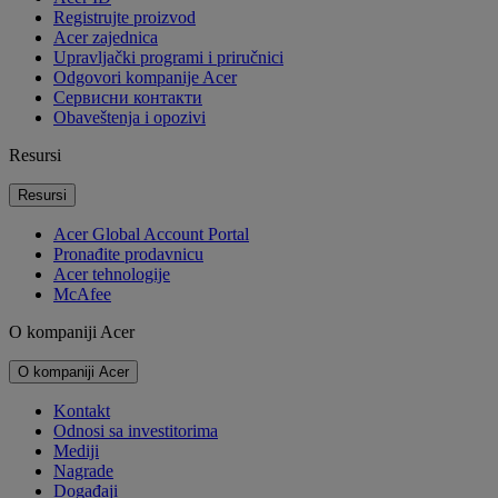
Registrujte proizvod
Acer zajednica
Upravljački programi i priručnici
Odgovori kompanije Acer
Cервисни контакти
Obaveštenja i opozivi
Resursi
Resursi
Acer Global Account Portal
Pronađite prodavnicu
Acer tehnologije
McAfee
O kompaniji Acer
O kompaniji Acer
Kontakt
Odnosi sa investitorima
Mediji
Nagrade
Događaji