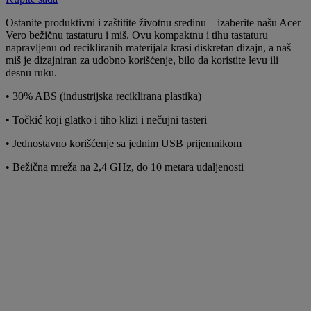
Ostanite produktivni i zaštitite životnu sredinu – izaberite našu Acer
Vero bežičnu tastaturu i miš. Ovu kompaktnu i tihu tastaturu
napravljenu od recikliranih materijala krasi diskretan dizajn, a naš
miš je dizajniran za udobno korišćenje, bilo da koristite levu ili
desnu ruku.
• 30% ABS (industrijska reciklirana plastika)
• Točkić koji glatko i tiho klizi i nečujni tasteri
• Jednostavno korišćenje sa jednim USB prijemnikom
• Bežična mreža na 2,4 GHz, do 10 metara udaljenosti