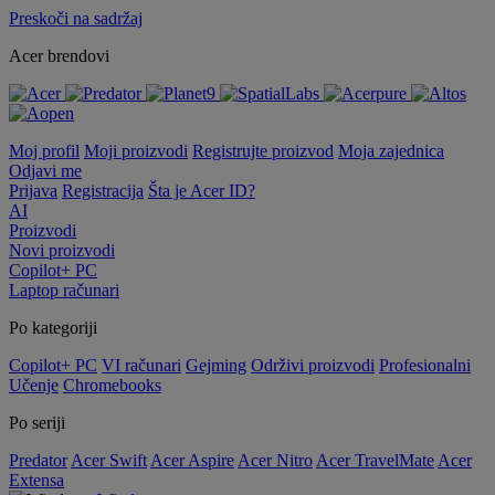
Preskoči na sadržaj
Acer brendovi
Moj profil
Moji proizvodi
Registrujte proizvod
Moja zajednica
Odjavi me
Prijava
Registracija
Šta je Acer ID?
AI
Proizvodi
Novi proizvodi
Copilot+ PC
Laptop računari
Po kategoriji
Copilot+ PC
VI računari
Gejming
Održivi proizvodi
Profesionalni
Učenje
Chromebooks
Po seriji
Predator
Acer Swift
Acer Aspire
Acer Nitro
Acer TravelMate
Acer
Extensa