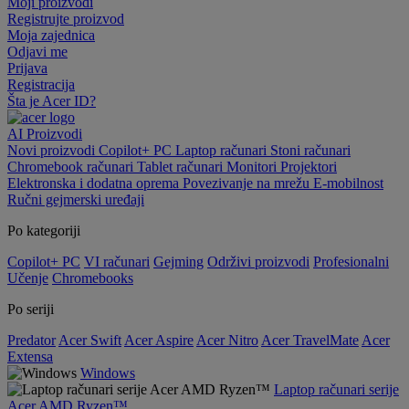
Moji proizvodi
Registrujte proizvod
Moja zajednica
Odjavi me
Prijava
Registracija
Šta je Acer ID?
AI
Proizvodi
Novi proizvodi
Copilot+ PC
Laptop računari
Stoni računari
Chromebook računari
Tablet računari
Monitori
Projektori
Elektronska i dodatna oprema
Povezivanje na mrežu
E-mobilnost
Ručni gejmerski uređaji
Po kategoriji
Copilot+ PC
VI računari
Gejming
Održivi proizvodi
Profesionalni
Učenje
Chromebooks
Po seriji
Predator
Acer Swift
Acer Aspire
Acer Nitro
Acer TravelMate
Acer
Extensa
Windows
Laptop računari serije
Acer AMD Ryzen™