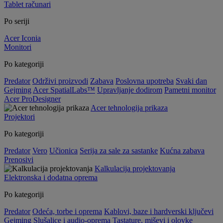
Tablet računari
Po seriji
Acer Iconia
Monitori
Po kategoriji
Predator
Održivi proizvodi
Zabava
Poslovna upotreba
Svaki dan
Gejming
Acer SpatialLabs™
Upravljanje dodirom
Pametni monitor
Acer ProDesigner
Acer tehnologija prikaza
Projektori
Po kategoriji
Predator
Vero
Učionica
Serija za sale za sastanke
Kućna zabava
Prenosivi
Kalkulacija projektovanja
Elektronska i dodatna oprema
Po kategoriji
Predator
Odeća, torbe i oprema
Kablovi, baze i hardverski ključevi
Gejming
Slušalice i audio-oprema
Tastature, miševi i olovke