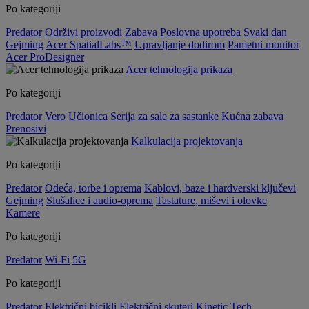
Po kategoriji
Predator
Održivi proizvodi
Zabava
Poslovna upotreba
Svaki dan
Gejming
Acer SpatialLabs™
Upravljanje dodirom
Pametni monitor
Acer ProDesigner
Acer tehnologija prikaza
Po kategoriji
Predator
Vero
Učionica
Serija za sale za sastanke
Kućna zabava
Prenosivi
Kalkulacija projektovanja
Po kategoriji
Predator
Odeća, torbe i oprema
Kablovi, baze i hardverski ključevi
Gejming
Slušalice i audio-oprema
Tastature, miševi i olovke
Kamere
Po kategoriji
Predator
Wi-Fi
5G
Po kategoriji
Predator
Električni bicikli
Električni skuteri
Kinetic Tech