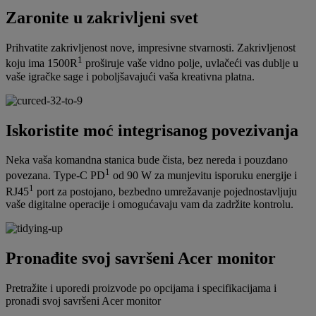
Zaronite u zakrivljeni svet
Prihvatite zakrivljenost nove, impresivne stvarnosti. Zakrivljenost
1
koju ima 1500R
proširuje vaše vidno polje, uvlačeći vas dublje u
vaše igračke sage i poboljšavajući vaša kreativna platna.
Iskoristite moć integrisanog povezivanja
Neka vaša komandna stanica bude čista, bez nereda i pouzdano
1
povezana. Type-C PD
od 90 W za munjevitu isporuku energije i
1
RJ45
port za postojano, bezbedno umrežavanje pojednostavljuju
vaše digitalne operacije i omogućavaju vam da zadržite kontrolu.
Pronađite svoj savršeni Acer monitor
Pretražite i uporedi proizvode po opcijama i specifikacijama i
pronađi svoj savršeni Acer monitor