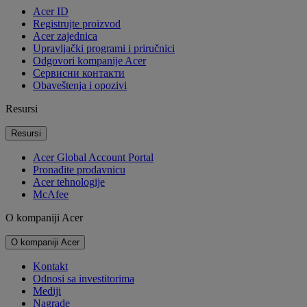
Acer ID
Registrujte proizvod
Acer zajednica
Upravljački programi i priručnici
Odgovori kompanije Acer
Cервисни контакти
Obaveštenja i opozivi
Resursi
Resursi
Acer Global Account Portal
Pronađite prodavnicu
Acer tehnologije
McAfee
O kompaniji Acer
O kompaniji Acer
Kontakt
Odnosi sa investitorima
Mediji
Nagrade