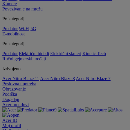
Kamere
Povezivanje na mrežu
Po kategoriji
Predator
Wi-Fi
5G
E-mobilnost
Po kategoriji
Predator
Električni bicikli
Električni skuteri
Kinetic Tech
Ručni gejmerski uređaji
Izdvojeno
Acer Nitro Blaze 11
Acer Nitro Blaze 8
Acer Nitro Blaze 7
Poslovna upotreba
Obrazovanje
Podrška
Događaji
Acer brendovi
Acer ID
Moj profil