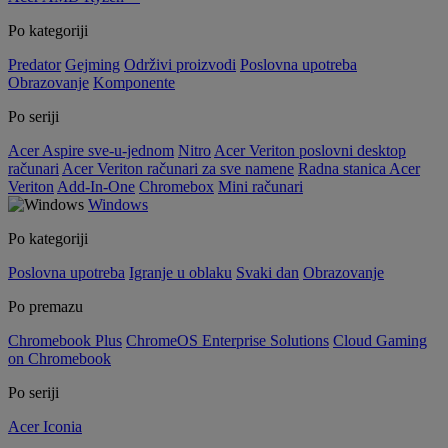
Po kategoriji
Predator
Gejming
Održivi proizvodi
Poslovna upotreba
Obrazovanje
Komponente
Po seriji
Acer Aspire sve-u-jednom
Nitro
Acer Veriton poslovni desktop
računari
Acer Veriton računari za sve namene
Radna stanica Acer
Veriton
Add-In-One
Chromebox
Mini računari
Windows
Po kategoriji
Poslovna upotreba
Igranje u oblaku
Svaki dan
Obrazovanje
Po premazu
Chromebook Plus
ChromeOS Enterprise Solutions
Cloud Gaming
on Chromebook
Po seriji
Acer Iconia