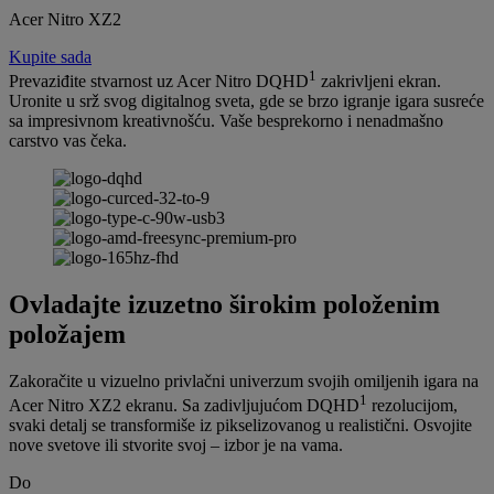
Acer Nitro XZ2
Kupite sada
1
Prevaziđite stvarnost uz Acer Nitro DQHD
zakrivljeni ekran.
Uronite u srž svog digitalnog sveta, gde se brzo igranje igara susreće
sa impresivnom kreativnošću. Vaše besprekorno i nenadmašno
carstvo vas čeka.
Ovladajte izuzetno širokim položenim
položajem
Zakoračite u vizuelno privlačni univerzum svojih omiljenih igara na
1
Acer Nitro XZ2 ekranu. Sa zadivljujućom DQHD
rezolucijom,
svaki detalj se transformiše iz pikselizovanog u realistični. Osvojite
nove svetove ili stvorite svoj – izbor je na vama.
Do