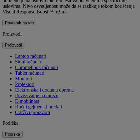
dobijeno je na osnovu internih testova obavljenih u specifičnim
uslovima. Nivo osvetljenosti može da se razlikuje tokom korišćenja
Visual Response Boost™ režima.
Povratak na vrh
Proizvodi
Proizvodi
Laptop računari
Stoni računari
Chromebook računari
Tablet računari
Monitori
Projektori
Elektronska i dodatna oprema
Povezivanje na mrežu
E-mobilnost
Ručni gejmerski uređaji
Održivi proizvodi
Podrška
Podrška