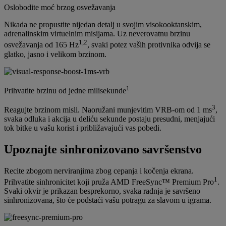
Oslobodite moć brzog osvežavanja
Nikada ne propustite nijedan detalj u svojim visokooktanskim,
adrenalinskim virtuelnim misijama. Uz neverovatnu brzinu
1,2
osvežavanja od 165 Hz
, svaki potez vaših protivnika odvija se
glatko, jasno i velikom brzinom.
1
Prihvatite brzinu od jedne milisekunde
3
Reagujte brzinom misli. Naoružani munjevitim VRB-om od 1 ms
,
svaka odluka i akcija u deliću sekunde postaju presudni, menjajući
tok bitke u vašu korist i približavajući vas pobedi.
Upoznajte sinhronizovano savršenstvo
Recite zbogom nerviranjima zbog cepanja i kočenja ekrana.
1
Prihvatite sinhronicitet koji pruža AMD FreeSync™ Premium Pro
.
Svaki okvir je prikazan besprekorno, svaka radnja je savršeno
sinhronizovana, što će podstaći vašu potragu za slavom u igrama.