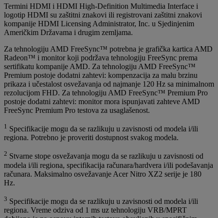
Termini HDMI i HDMI High-Definition Multimedia Interface i
logotip HDMI su zaštitni znakovi ili registrovani zaštitni znakovi
kompanije HDMI Licensing Administrator, Inc. u Sjedinjenim
Američkim Državama i drugim zemljama.
Za tehnologiju AMD FreeSync™ potrebna je grafička kartica AMD
Radeon™ i monitor koji podržava tehnologiju FreeSync prema
sertifikatu kompanije AMD. Za tehnologiju AMD FreeSync™
Premium postoje dodatni zahtevi: kompenzacija za malu brzinu
prikaza i učestalost osvežavanja od najmanje 120 Hz sa minimalnom
rezolucijom FHD. Za tehnologiju AMD FreeSync™ Premium Pro
postoje dodatni zahtevi: monitor mora ispunjavati zahteve AMD
FreeSync Premium Pro testova za usaglašenost.
1
Specifikacije mogu da se razlikuju u zavisnosti od modela i/ili
regiona. Potrebno je proveriti dostupnost svakog modela.
2
Stvarne stope osvežavanja mogu da se razlikuju u zavisnosti od
modela i/ili regiona, specifikacija računara/hardvera i/ili podešavanja
računara. Maksimalno osvežavanje Acer Nitro XZ2 serije je 180
Hz.
3
Specifikacije mogu da se razlikuju u zavisnosti od modela i/ili
regiona. Vreme odziva od 1 ms uz tehnologiju VRB/MPRT