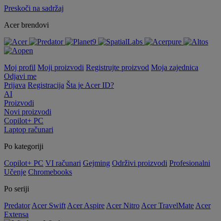
Preskoči na sadržaj
Acer brendovi
Moj profil
Moji proizvodi
Registrujte proizvod
Moja zajednica
Odjavi me
Prijava
Registracija
Šta je Acer ID?
AI
Proizvodi
Novi proizvodi
Copilot+ PC
Laptop računari
Po kategoriji
Copilot+ PC
VI računari
Gejming
Održivi proizvodi
Profesionalni
Učenje
Chromebooks
Po seriji
Predator
Acer Swift
Acer Aspire
Acer Nitro
Acer TravelMate
Acer
Extensa