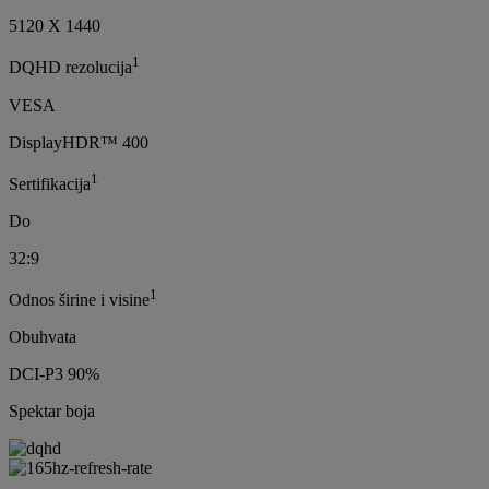
5120 X 1440
1
DQHD rezolucija
VESA
DisplayHDR™ 400
1
Sertifikacija
Do
32:9
1
Odnos širine i visine
Obuhvata
DCI-P3 90%
Spektar boja