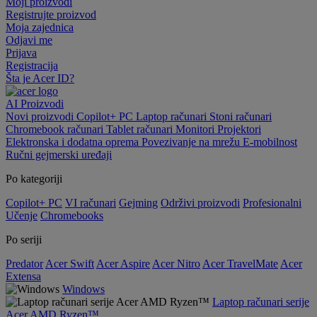
Moji proizvodi
Registrujte proizvod
Moja zajednica
Odjavi me
Prijava
Registracija
Šta je Acer ID?
AI
Proizvodi
Novi proizvodi
Copilot+ PC
Laptop računari
Stoni računari
Chromebook računari
Tablet računari
Monitori
Projektori
Elektronska i dodatna oprema
Povezivanje na mrežu
E-mobilnost
Ručni gejmerski uređaji
Po kategoriji
Copilot+ PC
VI računari
Gejming
Održivi proizvodi
Profesionalni
Učenje
Chromebooks
Po seriji
Predator
Acer Swift
Acer Aspire
Acer Nitro
Acer TravelMate
Acer
Extensa
Windows
Laptop računari serije
Acer AMD Ryzen™