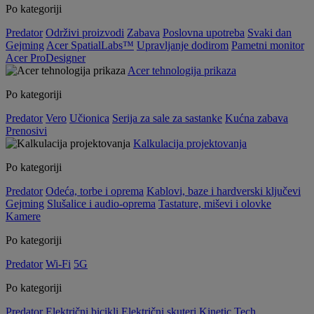
Po kategoriji
Predator
Održivi proizvodi
Zabava
Poslovna upotreba
Svaki dan
Gejming
Acer SpatialLabs™
Upravljanje dodirom
Pametni monitor
Acer ProDesigner
Acer tehnologija prikaza
Po kategoriji
Predator
Vero
Učionica
Serija za sale za sastanke
Kućna zabava
Prenosivi
Kalkulacija projektovanja
Po kategoriji
Predator
Odeća, torbe i oprema
Kablovi, baze i hardverski ključevi
Gejming
Slušalice i audio-oprema
Tastature, miševi i olovke
Kamere
Po kategoriji
Predator
Wi-Fi
5G
Po kategoriji
Predator
Električni bicikli
Električni skuteri
Kinetic Tech