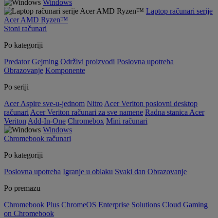
Windows
Laptop računari serije
Acer AMD Ryzen™
Stoni računari
Po kategoriji
Predator
Gejming
Održivi proizvodi
Poslovna upotreba
Obrazovanje
Komponente
Po seriji
Acer Aspire sve-u-jednom
Nitro
Acer Veriton poslovni desktop
računari
Acer Veriton računari za sve namene
Radna stanica Acer
Veriton
Add-In-One
Chromebox
Mini računari
Windows
Chromebook računari
Po kategoriji
Poslovna upotreba
Igranje u oblaku
Svaki dan
Obrazovanje
Po premazu
Chromebook Plus
ChromeOS Enterprise Solutions
Cloud Gaming
on Chromebook