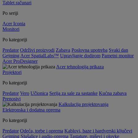
Tablet računari
Po seriji
Acer Iconia
Monitori
Po kategoriji
Predator
Održivi proizvodi
Zabava
Poslovna upotreba
Svaki dan
Gejming
Acer SpatialLabs™
Upravljanje dodirom
Pametni monitor
Acer ProDesigner
Acer tehnologija prikaza
Projektori
Po kategoriji
Predator
Vero
Učionica
Serija za sale za sastanke
Kućna zabava
Prenosivi
Kalkulacija projektovanja
Elektronska i dodatna oprema
Po kategoriji
Predator
Odeća, torbe i oprema
Kablovi, baze i hardverski ključevi
Gejming
Slušalice i audio-oprema
Tastature, miševi i olovke