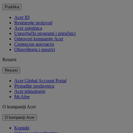
Podrška
Acer ID
Registrujte proizvod
Acer zajednica
Upravljački programi i priručnici
Odgovori kompanije Acer
Cервисни контакти
Obaveštenja i opozivi
Resursi
Resursi
Acer Global Account Portal
Pronađite prodavnicu
Acer tehnologije
McAfee
O kompaniji Acer
O kompaniji Acer
Kontakt