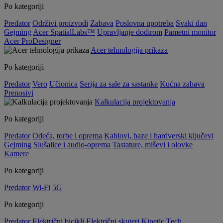
Po kategoriji
Predator
Održivi proizvodi
Zabava
Poslovna upotreba
Svaki dan
Gejming
Acer SpatialLabs™
Upravljanje dodirom
Pametni monitor
Acer ProDesigner
Acer tehnologija prikaza
Po kategoriji
Predator
Vero
Učionica
Serija za sale za sastanke
Kućna zabava
Prenosivi
Kalkulacija projektovanja
Po kategoriji
Predator
Odeća, torbe i oprema
Kablovi, baze i hardverski ključevi
Gejming
Slušalice i audio-oprema
Tastature, miševi i olovke
Kamere
Po kategoriji
Predator
Wi-Fi
5G
Po kategoriji
Predator
Električni bicikli
Električni skuteri
Kinetic Tech