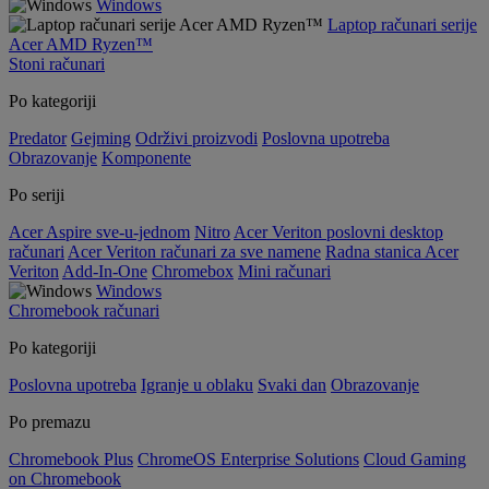
Windows
Laptop računari serije
Acer AMD Ryzen™
Stoni računari
Po kategoriji
Predator
Gejming
Održivi proizvodi
Poslovna upotreba
Obrazovanje
Komponente
Po seriji
Acer Aspire sve-u-jednom
Nitro
Acer Veriton poslovni desktop
računari
Acer Veriton računari za sve namene
Radna stanica Acer
Veriton
Add-In-One
Chromebox
Mini računari
Windows
Chromebook računari
Po kategoriji
Poslovna upotreba
Igranje u oblaku
Svaki dan
Obrazovanje
Po premazu
Chromebook Plus
ChromeOS Enterprise Solutions
Cloud Gaming
on Chromebook