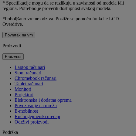
* Specifikacije mogu da se razlikuju u zavisnosti od modela i/ili
regiona. Potrebno je proveriti dostupnost svakog modela.
*Poboljšano vreme odziva. Postiže se pomoću funkcije LCD
Overdrive.
Povratak na vrh
Proizvodi
Proizvodi
Laptop računari
Stoni računari
Chromebook računari
Tablet računari
Monitori
Projektori
Elektronska i dodatna oprema
Povezivanje na mrežu
E-mobilnost
Ručni gejmerski uređaji
Održivi proizvodi
Podrška