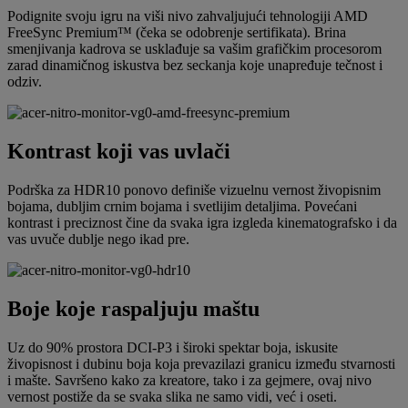
Podignite svoju igru na viši nivo zahvaljujući tehnologiji AMD
FreeSync Premium™ (čeka se odobrenje sertifikata). Brina
smenjivanja kadrova se usklađuje sa vašim grafičkim procesorom
zarad dinamičnog iskustva bez seckanja koje unapređuje tečnost i
odziv.
Kontrast koji vas uvlači
Podrška za HDR10 ponovo definiše vizuelnu vernost živopisnim
bojama, dubljim crnim bojama i svetlijim detaljima. Povećani
kontrast i preciznost čine da svaka igra izgleda kinematografsko i da
vas uvuče dublje nego ikad pre.
Boje koje raspaljuju maštu
Uz do 90% prostora DCI-P3 i široki spektar boja, iskusite
živopisnost i dubinu boja koja prevazilazi granicu između stvarnosti
i mašte. Savršeno kako za kreatore, tako i za gejmere, ovaj nivo
vernost postiže da se svaka slika ne samo vidi, već i oseti.