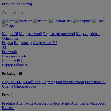
Preskoči na sadržaj
Acer brendovi
Moj profil
Moji proizvodi
Registrujte proizvod
Moja zajednica
Odjavi me
Prijava
Registracija
Šta je Acer ID?
AI
Proizvodi
Novi proizvodi
Copilot+ PC
Laptop računari
Po kategoriji
Copilot+ PC
VI računari
Gejming
Održivi proizvodi
Profesionalni
Učenje
Chromebooks
Po seriji
Predator
Acer Swift
Acer Aspire
Acer Nitro
Acer TravelMate
Acer
Extensa