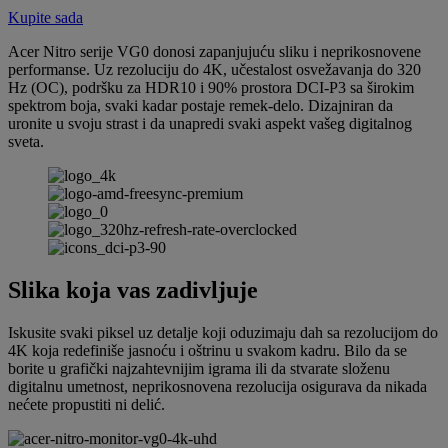
Kupite sada
Acer Nitro serije VG0 donosi zapanjujuću sliku i neprikosnovene
performanse. Uz rezoluciju do 4K, učestalost osvežavanja do 320
Hz (OC), podršku za HDR10 i 90% prostora DCI-P3 sa širokim
spektrom boja, svaki kadar postaje remek-delo. Dizajniran da
uronite u svoju strast i da unapredi svaki aspekt vašeg digitalnog
sveta.
Slika koja vas zadivljuje
Iskusite svaki piksel uz detalje koji oduzimaju dah sa rezolucijom do
4K koja redefiniše jasnoću i oštrinu u svakom kadru. Bilo da se
borite u grafički najzahtevnijim igrama ili da stvarate složenu
digitalnu umetnost, neprikosnovena rezolucija osigurava da nikada
nećete propustiti ni delić.