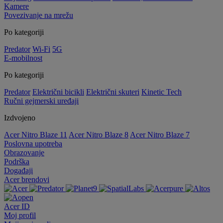
Kamere
Povezivanje na mrežu
Po kategoriji
Predator
Wi-Fi
5G
E-mobilnost
Po kategoriji
Predator
Električni bicikli
Električni skuteri
Kinetic Tech
Ručni gejmerski uređaji
Izdvojeno
Acer Nitro Blaze 11
Acer Nitro Blaze 8
Acer Nitro Blaze 7
Poslovna upotreba
Obrazovanje
Podrška
Događaji
Acer brendovi
Acer ID
Moj profil