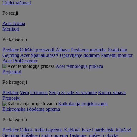
Tablet računari
Po seriji
Acer Iconia
Monitori
Po kategoriji
Predator
Održivi proizvodi
Zabava
Poslovna upotreba
Svaki dan
Gejming
Acer SpatialLabs™
Upravljanje dodirom
Pametni monitor
Acer ProDesigner
Acer tehnologija prikaza
Projektori
Po kategoriji
Predator
Vero
Učionica
Serija za sale za sastanke
Kućna zabava
Prenosivi
Kalkulacija projektovanja
Elektronska i dodatna oprema
Po kategoriji
Predator
Odeća, torbe i oprema
Kablovi, baze i hardverski ključevi
Gejming
Slušalice i audio-oprema
Tastature, miševi i olovke