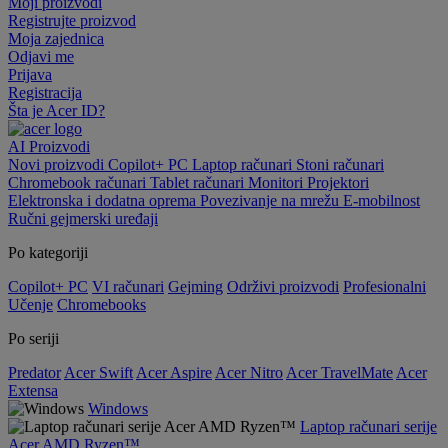
Moji proizvodi
Registrujte proizvod
Moja zajednica
Odjavi me
Prijava
Registracija
Šta je Acer ID?
AI
Proizvodi
Novi proizvodi
Copilot+ PC
Laptop računari
Stoni računari
Chromebook računari
Tablet računari
Monitori
Projektori
Elektronska i dodatna oprema
Povezivanje na mrežu
E-mobilnost
Ručni gejmerski uređaji
Po kategoriji
Copilot+ PC
VI računari
Gejming
Održivi proizvodi
Profesionalni
Učenje
Chromebooks
Po seriji
Predator
Acer Swift
Acer Aspire
Acer Nitro
Acer TravelMate
Acer
Extensa
Windows
Laptop računari serije
Acer AMD Ryzen™