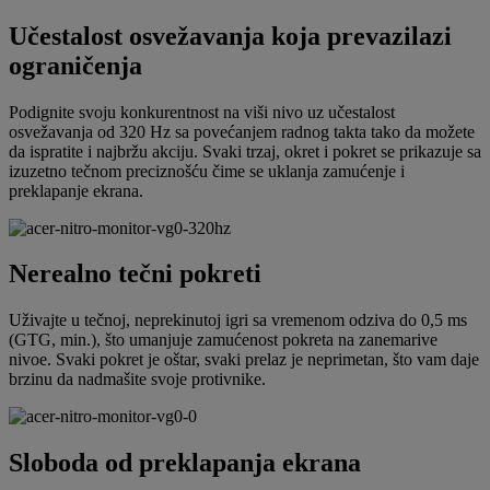
Učestalost osvežavanja koja prevazilazi
ograničenja
Podignite svoju konkurentnost na viši nivo uz učestalost
osvežavanja od 320 Hz sa povećanjem radnog takta tako da možete
da ispratite i najbržu akciju. Svaki trzaj, okret i pokret se prikazuje sa
izuzetno tečnom preciznošću čime se uklanja zamućenje i
preklapanje ekrana.
Nerealno tečni pokreti
Uživajte u tečnoj, neprekinutoj igri sa vremenom odziva do 0,5 ms
(GTG, min.), što umanjuje zamućenost pokreta na zanemarive
nivoe. Svaki pokret je oštar, svaki prelaz je neprimetan, što vam daje
brzinu da nadmašite svoje protivnike.
Sloboda od preklapanja ekrana