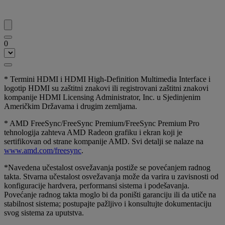
0
* Termini HDMI i HDMI High-Definition Multimedia Interface i
logotip HDMI su zaštitni znakovi ili registrovani zaštitni znakovi
kompanije HDMI Licensing Administrator, Inc. u Sjedinjenim
Američkim Državama i drugim zemljama.
* AMD FreeSync/FreeSync Premium/FreeSync Premium Pro
tehnologija zahteva AMD Radeon grafiku i ekran koji je
sertifikovan od strane kompanije AMD. Svi detalji se nalaze na
www.amd.com/freesync
.
*Navedena učestalost osvežavanja postiže se povećanjem radnog
takta. Stvarna učestalost osvežavanja može da varira u zavisnosti od
konfiguracije hardvera, performansi sistema i podešavanja.
Povećanje radnog takta moglo bi da poništi garanciju ili da utiče na
stabilnost sistema; postupajte pažljivo i konsultujte dokumentaciju
svog sistema za uputstva.