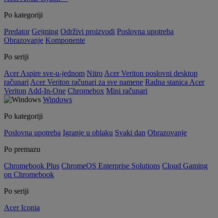
Po kategoriji
Predator
Gejming
Održivi proizvodi
Poslovna upotreba
Obrazovanje
Komponente
Po seriji
Acer Aspire sve-u-jednom
Nitro
Acer Veriton poslovni desktop
računari
Acer Veriton računari za sve namene
Radna stanica Acer
Veriton
Add-In-One
Chromebox
Mini računari
Windows
Po kategoriji
Poslovna upotreba
Igranje u oblaku
Svaki dan
Obrazovanje
Po premazu
Chromebook Plus
ChromeOS Enterprise Solutions
Cloud Gaming
on Chromebook
Po seriji
Acer Iconia