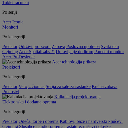
Tablet računari
Po seriji
Acer Iconia
Monitori
Po kategoriji
Predator
Održivi proizvodi
Zabava
Poslovna upotreba
Svaki dan
Gejming
Acer SpatialLabs™
Upravljanje dodirom
Pametni monitor
Acer ProDesigner
Acer tehnologija prikaza
Projektori
Po kategoriji
Predator
Vero
Učionica
Serija za sale za sastanke
Kućna zabava
Prenosivi
Kalkulacija projektovanja
Elektronska i dodatna oprema
Po kategoriji
Predator
Odeća, torbe i oprema
Kablovi, baze i hardverski ključevi
Gejming
Slušalice i audio-oprema
Tastature, miševi i olovke