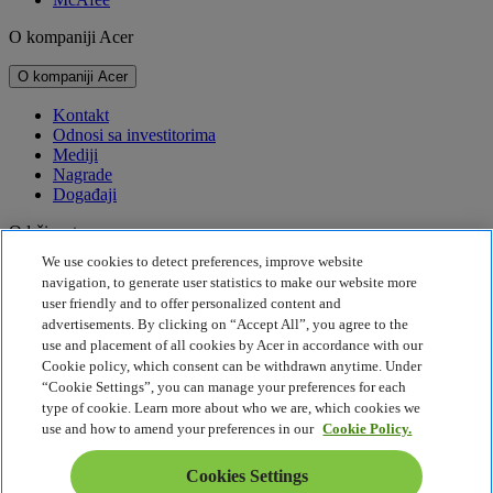
O kompaniji Acer
O kompaniji Acer
Kontakt
Odnosi sa investitorima
Mediji
Nagrade
Događaji
Održivost
We use cookies to detect preferences, improve website
Održivost
navigation, to generate user statistics to make our website more
user friendly and to offer personalized content and
Korporativna društvena odgovornost
advertisements. By clicking on “Accept All”, you agree to the
Emisija štetnih gasova za proizvod
use and placement of all cookies by Acer in accordance with our
Project Humanity
Cookie policy, which consent can be withdrawn anytime. Under
Earthion
“Cookie Settings”, you can manage your preferences for each
Pravila o privatnosti
type of cookie. Learn more about who we are, which cookies we
Pravilnik o kolačićima
use and how to amend your preferences in our
Cookie Policy.
Pravno obaveštenje
Dodatne pravne informacije
Cookies Settings
Politika o jednostavnom pristupu