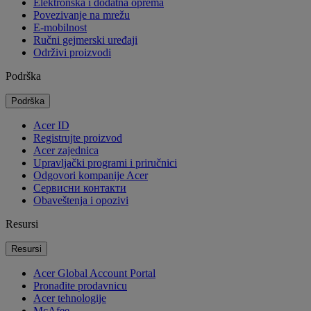
Elektronska i dodatna oprema
Povezivanje na mrežu
E-mobilnost
Ručni gejmerski uređaji
Održivi proizvodi
Podrška
Podrška
Acer ID
Registrujte proizvod
Acer zajednica
Upravljački programi i priručnici
Odgovori kompanije Acer
Cервисни контакти
Obaveštenja i opozivi
Resursi
Resursi
Acer Global Account Portal
Pronađite prodavnicu
Acer tehnologije
McAfee