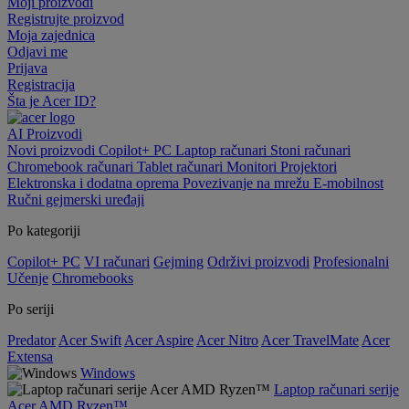
Moji proizvodi
Registrujte proizvod
Moja zajednica
Odjavi me
Prijava
Registracija
Šta je Acer ID?
AI
Proizvodi
Novi proizvodi
Copilot+ PC
Laptop računari
Stoni računari
Chromebook računari
Tablet računari
Monitori
Projektori
Elektronska i dodatna oprema
Povezivanje na mrežu
E-mobilnost
Ručni gejmerski uređaji
Po kategoriji
Copilot+ PC
VI računari
Gejming
Održivi proizvodi
Profesionalni
Učenje
Chromebooks
Po seriji
Predator
Acer Swift
Acer Aspire
Acer Nitro
Acer TravelMate
Acer
Extensa
Windows
Laptop računari serije
Acer AMD Ryzen™