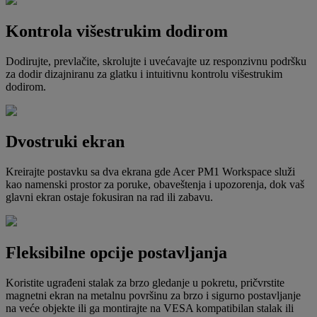
Kontrola višestrukim dodirom
Dodirujte, prevlačite, skrolujte i uvećavajte uz responzivnu podršku
za dodir dizajniranu za glatku i intuitivnu kontrolu višestrukim
dodirom.
Dvostruki ekran
Kreirajte postavku sa dva ekrana gde Acer PM1 Workspace služi
kao namenski prostor za poruke, obaveštenja i upozorenja, dok vaš
glavni ekran ostaje fokusiran na rad ili zabavu.
Fleksibilne opcije postavljanja
Koristite ugrađeni stalak za brzo gledanje u pokretu, pričvrstite
magnetni ekran na metalnu površinu za brzo i sigurno postavljanje
na veće objekte ili ga montirajte na VESA kompatibilan stalak ili