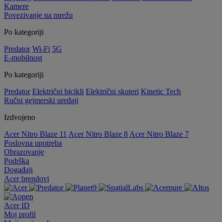
Kamere
Povezivanje na mrežu
Po kategoriji
Predator
Wi-Fi
5G
E-mobilnost
Po kategoriji
Predator
Električni bicikli
Električni skuteri
Kinetic Tech
Ručni gejmerski uređaji
Izdvojeno
Acer Nitro Blaze 11
Acer Nitro Blaze 8
Acer Nitro Blaze 7
Poslovna upotreba
Obrazovanje
Podrška
Događaji
Acer brendovi
Acer ID
Moj profil