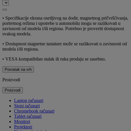
• Specifikacije ekrana osetljivog na dodir, magnetnog pričvršćivanja,
portretnog režima i upotrebe u automobilu mogu se razlikovati u
zavisnosti od modela i/ili regiona. Potrebno je proveriti dostupnost
svakog modela.
• Dostupnost magnetne tastature može se razlikovati u zavisnosti od
modela i/ili regiona.
• VESA kompatibilan stalak ili ruka prodaju se zasebno.
Povratak na vrh
Proizvodi
Proizvodi
Laptop računari
Stoni računari
Chromebook računari
Tablet računari
Monitori
Projektori