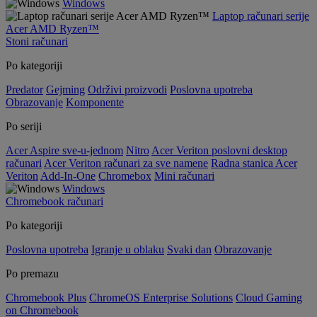
Windows
Laptop računari serije
Acer AMD Ryzen™
Stoni računari
Po kategoriji
Predator
Gejming
Održivi proizvodi
Poslovna upotreba
Obrazovanje
Komponente
Po seriji
Acer Aspire sve-u-jednom
Nitro
Acer Veriton poslovni desktop
računari
Acer Veriton računari za sve namene
Radna stanica Acer
Veriton
Add-In-One
Chromebox
Mini računari
Windows
Chromebook računari
Po kategoriji
Poslovna upotreba
Igranje u oblaku
Svaki dan
Obrazovanje
Po premazu
Chromebook Plus
ChromeOS Enterprise Solutions
Cloud Gaming
on Chromebook