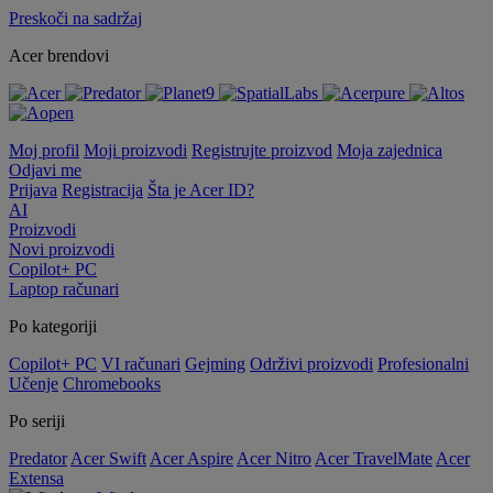
Preskoči na sadržaj
Acer brendovi
Moj profil
Moji proizvodi
Registrujte proizvod
Moja zajednica
Odjavi me
Prijava
Registracija
Šta je Acer ID?
AI
Proizvodi
Novi proizvodi
Copilot+ PC
Laptop računari
Po kategoriji
Copilot+ PC
VI računari
Gejming
Održivi proizvodi
Profesionalni
Učenje
Chromebooks
Po seriji
Predator
Acer Swift
Acer Aspire
Acer Nitro
Acer TravelMate
Acer
Extensa