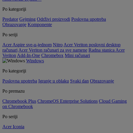
Po kategoriji
Predator
Gejming
Održivi proizvodi
Poslovna upotreba
Obrazovanje
Komponente
Po seriji
Acer Aspire sve-u-jednom
Nitro
Acer Veriton poslovni desktop
računari
Acer Veriton računari za sve namene
Radna stanica Acer
Veriton
Add-In-One
Chromebox
Mini računari
Windows
Po kategoriji
Poslovna upotreba
Igranje u oblaku
Svaki dan
Obrazovanje
Po premazu
Chromebook Plus
ChromeOS Enterprise Solutions
Cloud Gaming
on Chromebook
Po seriji
Acer Iconia