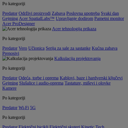
Po kategoriji
Predator
Održivi proizvodi
Zabava
Poslovna upotreba
Svaki dan
Gejming
Acer SpatialLabs™
Upravljanje dodirom
Pametni monitor
Acer ProDesigner
Acer tehnologija prikaza
Po kategoriji
Predator
Vero
Učionica
Serija za sale za sastanke
Kućna zabava
Prenosivi
Kalkulacija projektovanja
Po kategoriji
Predator
Odeća, torbe i oprema
Kablovi, baze i hardverski ključevi
Gejming
Slušalice i audio-oprema
Tastature, miševi i olovke
Kamere
Po kategoriji
Predator
Wi-Fi
5G
Po kategoriji
Predator
Električni bicikli
Električni skuteri
Kinetic Tech