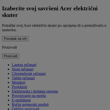
Izaberite svoj savršeni Acer električni
skuter
Potražite svoj Acer električni skuter po opcijama ili u pretraživaču u
nastavku.
Povratak na vrh
Proizvodi
Proizvodi
Laptop računari
Stoni računari
Chromebook računari
Tablet računari
Monitori
Projektori
Elektronska i dodatna oprema
Povezivanje na mrežu
E-mobilnost
Ručni gejmerski uređaji
Održivi proizvodi