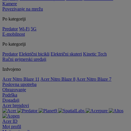
Kamere
Povezivanje na mrežu
Po kategoriji
Predator
Wi-Fi
5G
E-mobilnost
Po kategoriji
Predator
Električni bicikli
Električni skuteri
Kinetic Tech
Ručni gejmerski uređaji
Izdvojeno
Acer Nitro Blaze 11
Acer Nitro Blaze 8
Acer Nitro Blaze 7
Poslovna upotreba
Obrazovanje
Podrška
Događaji
Acer brendovi
Acer ID
Moj profil