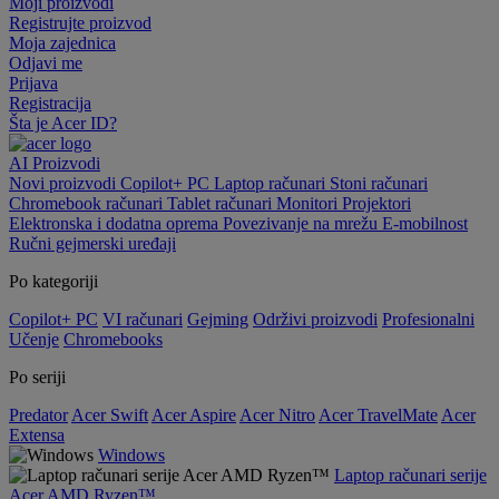
Moji proizvodi
Registrujte proizvod
Moja zajednica
Odjavi me
Prijava
Registracija
Šta je Acer ID?
AI
Proizvodi
Novi proizvodi
Copilot+ PC
Laptop računari
Stoni računari
Chromebook računari
Tablet računari
Monitori
Projektori
Elektronska i dodatna oprema
Povezivanje na mrežu
E-mobilnost
Ručni gejmerski uređaji
Po kategoriji
Copilot+ PC
VI računari
Gejming
Održivi proizvodi
Profesionalni
Učenje
Chromebooks
Po seriji
Predator
Acer Swift
Acer Aspire
Acer Nitro
Acer TravelMate
Acer
Extensa
Windows
Laptop računari serije
Acer AMD Ryzen™