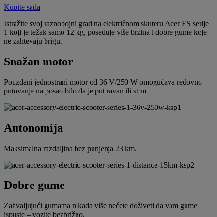
Kupite sada
Istražite svoj raznobojni grad na električnom skuteru Acer ES serije
1 koji je težak samo 12 kg, poseduje više brzina i dobre gume koje
ne zahtevaju brigu.
Snažan motor
Pouzdani jednostrani motor od 36 V/250 W omogućava redovno
putovanje na posao bilo da je put ravan ili strm.
Autonomija
Maksimalna razdaljina bez punjenja 23 km.
Dobre gume
Zahvaljujući gumama nikada više nećete doživeti da vam gume
ispuste – vozite bezbrižno.