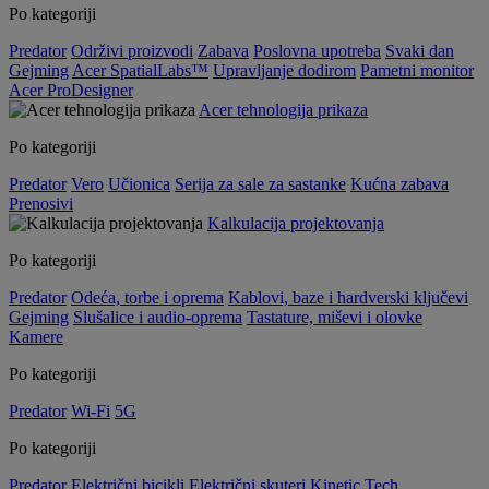
Po kategoriji
Predator
Održivi proizvodi
Zabava
Poslovna upotreba
Svaki dan
Gejming
Acer SpatialLabs™
Upravljanje dodirom
Pametni monitor
Acer ProDesigner
Acer tehnologija prikaza
Po kategoriji
Predator
Vero
Učionica
Serija za sale za sastanke
Kućna zabava
Prenosivi
Kalkulacija projektovanja
Po kategoriji
Predator
Odeća, torbe i oprema
Kablovi, baze i hardverski ključevi
Gejming
Slušalice i audio-oprema
Tastature, miševi i olovke
Kamere
Po kategoriji
Predator
Wi-Fi
5G
Po kategoriji
Predator
Električni bicikli
Električni skuteri
Kinetic Tech