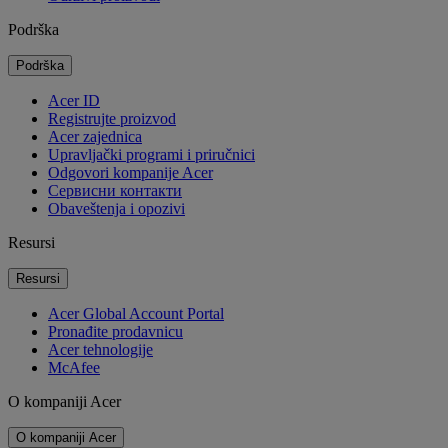
Podrška
Podrška
Acer ID
Registrujte proizvod
Acer zajednica
Upravljački programi i priručnici
Odgovori kompanije Acer
Cервисни контакти
Obaveštenja i opozivi
Resursi
Resursi
Acer Global Account Portal
Pronađite prodavnicu
Acer tehnologije
McAfee
O kompaniji Acer
O kompaniji Acer