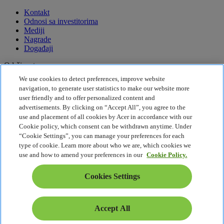
Kontakt
Odnosi sa investitorima
Mediji
Nagrade
Događaji
Održivost
We use cookies to detect preferences, improve website
Održivost
navigation, to generate user statistics to make our website more
user friendly and to offer personalized content and
Korporativna društvena odgovornost
advertisements. By clicking on “Accept All”, you agree to the
Emisija štetnih gasova za proizvod
use and placement of all cookies by Acer in accordance with our
Project Humanity
Cookie policy, which consent can be withdrawn anytime. Under
Earthion
“Cookie Settings”, you can manage your preferences for each
Pravila o privatnosti
type of cookie. Learn more about who we are, which cookies we
Pravilnik o kolačićima
use and how to amend your preferences in our
Cookie Policy.
Pravno obaveštenje
Dodatne pravne informacije
Cookies Settings
Politika o jednostavnom pristupu
Cookies Settings
Srbija - Srpski
Accept All
© 2026 Acer Inc.