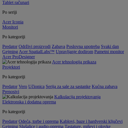
Tablet računari
Po seriji
Acer Iconia
Monitori
Po kategoriji
Predator
Održivi proizvodi
Zabava
Poslovna upotreba
Svaki dan
Gejming
Acer SpatialLabs™
Upravljanje dodirom
Pametni monitor
Acer ProDesigner
Acer tehnologija prikaza
Projektori
Po kategoriji
Predator
Vero
Učionica
Serija za sale za sastanke
Kućna zabava
Prenosivi
Kalkulacija projektovanja
Elektronska i dodatna oprema
Po kategoriji
Predator
Odeća, torbe i oprema
Kablovi, baze i hardverski ključevi
Gejming
Slušalice i audio-oprema
Tastature, miševi i olovke