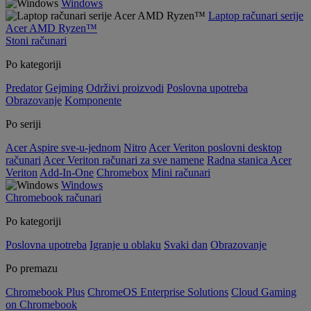
Windows
Laptop računari serije
Acer AMD Ryzen™
Stoni računari
Po kategoriji
Predator
Gejming
Održivi proizvodi
Poslovna upotreba
Obrazovanje
Komponente
Po seriji
Acer Aspire sve-u-jednom
Nitro
Acer Veriton poslovni desktop
računari
Acer Veriton računari za sve namene
Radna stanica Acer
Veriton
Add-In-One
Chromebox
Mini računari
Windows
Chromebook računari
Po kategoriji
Poslovna upotreba
Igranje u oblaku
Svaki dan
Obrazovanje
Po premazu
Chromebook Plus
ChromeOS Enterprise Solutions
Cloud Gaming
on Chromebook