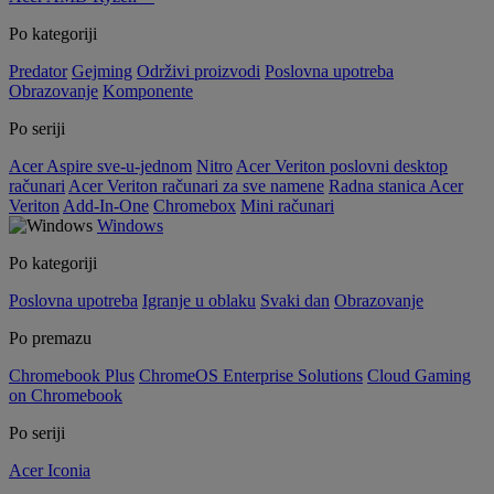
Po kategoriji
Predator
Gejming
Održivi proizvodi
Poslovna upotreba
Obrazovanje
Komponente
Po seriji
Acer Aspire sve-u-jednom
Nitro
Acer Veriton poslovni desktop
računari
Acer Veriton računari za sve namene
Radna stanica Acer
Veriton
Add-In-One
Chromebox
Mini računari
Windows
Po kategoriji
Poslovna upotreba
Igranje u oblaku
Svaki dan
Obrazovanje
Po premazu
Chromebook Plus
ChromeOS Enterprise Solutions
Cloud Gaming
on Chromebook
Po seriji
Acer Iconia