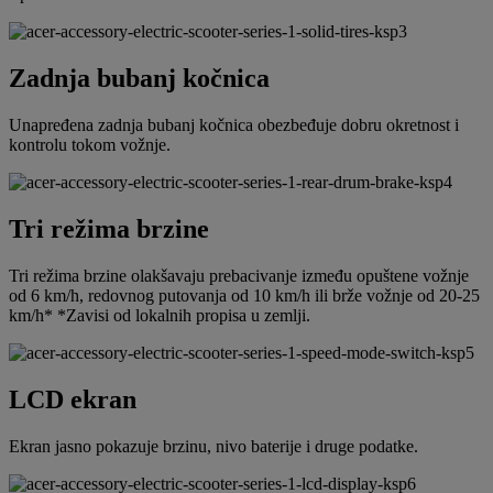
Zadnja bubanj kočnica
Unapređena zadnja bubanj kočnica obezbeđuje dobru okretnost i
kontrolu tokom vožnje.
Tri režima brzine
Tri režima brzine olakšavaju prebacivanje između opuštene vožnje
od 6 km/h, redovnog putovanja od 10 km/h ili brže vožnje od 20-25
km/h* *Zavisi od lokalnih propisa u zemlji.
LCD ekran
Ekran jasno pokazuje brzinu, nivo baterije i druge podatke.