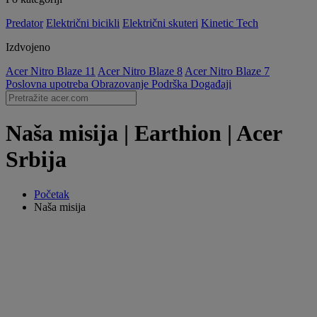
Predator
Električni bicikli
Električni skuteri
Kinetic Tech
Izdvojeno
Acer Nitro Blaze 11
Acer Nitro Blaze 8
Acer Nitro Blaze 7
Poslovna upotreba
Obrazovanje
Podrška
Događaji
Naša misija | Earthion | Acer
Srbija
Početak
Naša misija