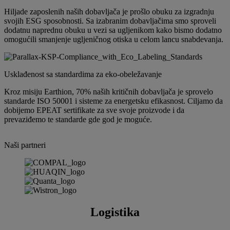
Hiljade zaposlenih naših dobavljača je prošlo obuku za izgradnju
svojih ESG sposobnosti. Sa izabranim dobavljačima smo sproveli
dodatnu naprednu obuku u vezi sa ugljenikom kako bismo dodatno
omogućili smanjenje ugljeničnog otiska u celom lancu snabdevanja.
Usklađenost sa standardima za eko-obeležavanje
Kroz misiju Earthion, 70% naših kritičnih dobavljača je sprovelo
standarde ISO 50001 i sisteme za energetsku efikasnost. Ciljamo da
dobijemo EPEAT sertifikate za sve svoje proizvode i da
prevaziđemo te standarde gde god je moguće.
Naši partneri
Logistika