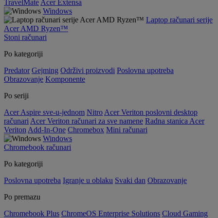
TravelMate
Acer Extensa
Windows
Laptop računari serije
Acer AMD Ryzen™
Stoni računari
Po kategoriji
Predator
Gejming
Održivi proizvodi
Poslovna upotreba
Obrazovanje
Komponente
Po seriji
Acer Aspire sve-u-jednom
Nitro
Acer Veriton poslovni desktop
računari
Acer Veriton računari za sve namene
Radna stanica Acer
Veriton
Add-In-One
Chromebox
Mini računari
Windows
Chromebook računari
Po kategoriji
Poslovna upotreba
Igranje u oblaku
Svaki dan
Obrazovanje
Po premazu
Chromebook Plus
ChromeOS Enterprise Solutions
Cloud Gaming