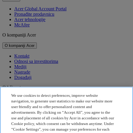
Acer Global Account Portal
Pronađite prodavnicu
Acer tehnologije
McAfee
O kompaniji Acer
O kompaniji Acer
Kontakt
Odnosi sa investitorima
Mediji
Nagrade
Događaji
Održivost
We use cookies to detect preferences, improve website
Održivost
navigation, to generate user statistics to make our website more
user friendly and to offer personalized content and
Korporativna društvena odgovornost
advertisements. By clicking on “Accept All”, you agree to the
Emisija štetnih gasova za proizvod
use and placement of all cookies by Acer in accordance with our
Project Humanity
Cookie policy, which consent can be withdrawn anytime. Under
Earthion
“Cookie Settings”, you can manage your preferences for each