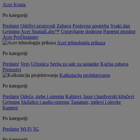
Acer Iconia
Po kategoriji
Predator
Održivi proizvodi
Zabava
Poslovna upotreba
Svaki dan
Gejming
Acer SpatialLabs™
Upravljanje dodirom
Pametni monitor
Acer ProDesigner
Acer tehnologija prikaza
Po kategoriji
Predator
Vero
Učionica
Serija za sale za sastanke
Kućna zabava
Prenosivi
Kalkulacija projektovanja
Po kategoriji
Predator
Odeća, torbe i oprema
Kablovi, baze i hardverski ključevi
Gejming
Slušalice i audio-oprema
Tastature, miševi i olovke
Kamere
Po kategoriji
Predator
Wi-Fi
5G
Po kategoriji