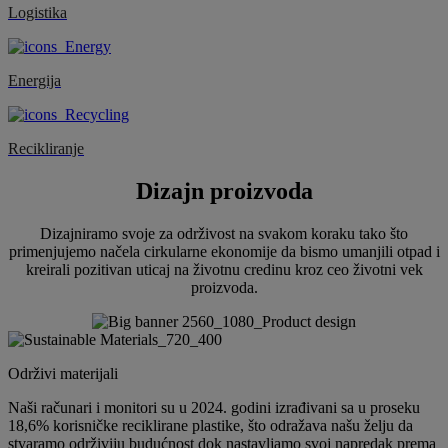
Logistika
Energija
Recikliranje
Dizajn proizvoda
Dizajniramo svoje za održivost na svakom koraku tako što
primenjujemo načela cirkularne ekonomije da bismo umanjili otpad i
kreirali pozitivan uticaj na životnu credinu kroz ceo životni vek
proizvoda.
Održivi materijali
Naši računari i monitori su u 2024. godini izrađivani sa u proseku
18,6% korisničke reciklirane plastike, što odražava našu želju da
stvaramo održiviju budućnost dok nastavljamo svoj napredak prema