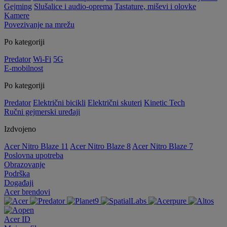
Gejming
Slušalice i audio-oprema
Tastature, miševi i olovke
Kamere
Povezivanje na mrežu
Po kategoriji
Predator
Wi-Fi
5G
E-mobilnost
Po kategoriji
Predator
Električni bicikli
Električni skuteri
Kinetic Tech
Ručni gejmerski uređaji
Izdvojeno
Acer Nitro Blaze 11
Acer Nitro Blaze 8
Acer Nitro Blaze 7
Poslovna upotreba
Obrazovanje
Podrška
Događaji
Acer brendovi
Acer ID