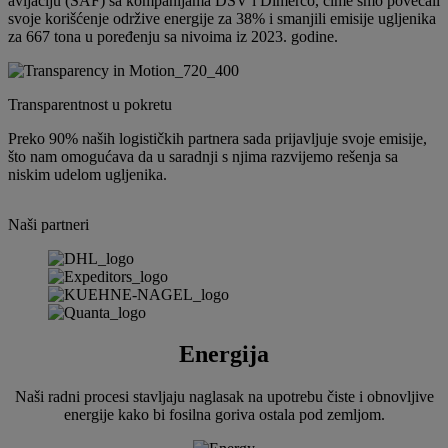
avijaciju (SAF) sa kompanijama DSV i Dimerco, čime smo povećali
svoje korišćenje održive energije za 38% i smanjili emisije ugljenika
za 667 tona u poređenju sa nivoima iz 2023. godine.
Transparentnost u pokretu
Preko 90% naših logističkih partnera sada prijavljuje svoje emisije,
što nam omogućava da u saradnji s njima razvijemo rešenja sa
niskim udelom ugljenika.
Naši partneri
Energija
Naši radni procesi stavljaju naglasak na upotrebu čiste i obnovljive
energije kako bi fosilna goriva ostala pod zemljom.