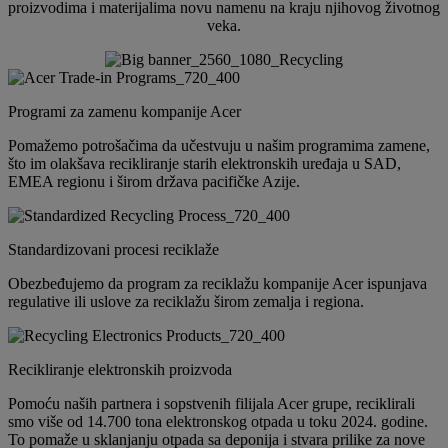
proizvodima i materijalima novu namenu na kraju njihovog životnog
veka.
Programi za zamenu kompanije Acer
Pomažemo potrošačima da učestvuju u našim programima zamene,
što im olakšava recikliranje starih elektronskih uređaja u SAD,
EMEA regionu i širom država pacifičke Azije.
Standardizovani procesi reciklaže
Obezbeđujemo da program za reciklažu kompanije Acer ispunjava
regulative ili uslove za reciklažu širom zemalja i regiona.
Recikliranje elektronskih proizvoda
Pomoću naših partnera i sopstvenih filijala Acer grupe, reciklirali
smo više od 14.700 tona elektronskog otpada u toku 2024. godine.
To pomaže u sklanjanju otpada sa deponija i stvara prilike za nove