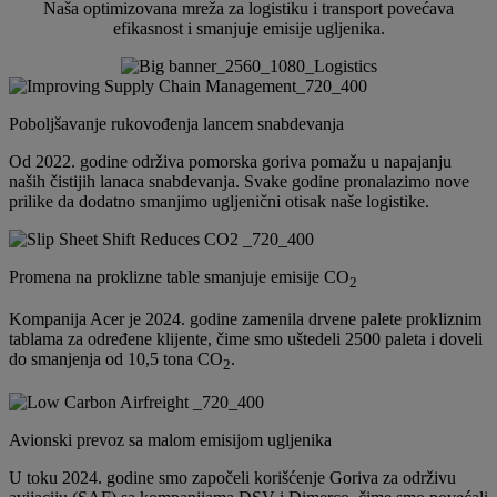
Naša optimizovana mreža za logistiku i transport povećava
efikasnost i smanjuje emisije ugljenika.
Poboljšavanje rukovođenja lancem snabdevanja
Od 2022. godine održiva pomorska goriva pomažu u napajanju
naših čistijih lanaca snabdevanja. Svake godine pronalazimo nove
prilike da dodatno smanjimo ugljenični otisak naše logistike.
Promena na proklizne table smanjuje emisije CO
2
Kompanija Acer je 2024. godine zamenila drvene palete prokliznim
tablama za određene klijente, čime smo uštedeli 2500 paleta i doveli
do smanjenja od 10,5 tona CO
.
2
Avionski prevoz sa malom emisijom ugljenika
U toku 2024. godine smo započeli korišćenje Goriva za održivu