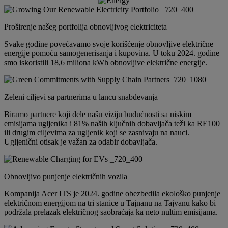
Proširenje našeg portfolija obnovljivog elektriciteta
Svake godine povećavamo svoje korišćenje obnovljive električne
energije pomoću samogenerisanja i kupovina. U toku 2024. godine
smo iskoristili 18,6 miliona kWh obnovljive električne energije.
Zeleni ciljevi sa partnerima u lancu snabdevanja
Biramo partnere koji dele našu viziju budućnosti sa niskim
emisijama ugljenika i 81% naših ključnih dobavljača teži ka RE100
ili drugim ciljevima za ugljenik koji se zasnivaju na nauci.
Ugljenični otisak je važan za odabir dobavljača.
Obnovljivo punjenje električnih vozila
Kompanija Acer ITS je 2024. godine obezbedila ekološko punjenje
električnom energijom na tri stanice u Tajnanu na Tajvanu kako bi
podržala prelazak električnog saobraćaja ka neto nultim emisijama.