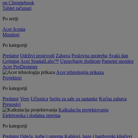
on Chromebook
Tablet računari
Po seriji
Acer Iconia
Monitori
Po kategoriji
Predator
Održivi proizvodi
Zabava
Poslovna upotreba
Svaki dan
Gejming
Acer SpatialLabs™
Upravljanje dodirom
Pametni monitor
Acer ProDesigner
Acer tehnologija prikaza
Projektori
Po kategoriji
Predator
Vero
Učionica
Serija za sale za sastanke
Kućna zabava
Prenosivi
Kalkulacija projektovanja
Elektronska i dodatna oprema
Po kategoriji
Predator
Odeća, torbe i oprema
Kablovi, baze i hardverski ključevi