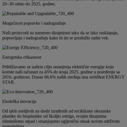
20–30 odsto do 2025. godine.
Mogućnost popravke i nadogradnje
Naši proizvodi su namerno dizajnirani tako da se lako rasklapaju,
popravljaju i nadograđuju kako bi im se produžio radni vek.
Energetska efikasnost
Približavamo se našem cilju smanjenja električne energije koju
koriste naši računari za 45% do kraja 2025. godine u poređenju sa
2016. godinom. Danas 66,6% naših uređaja ima sertifikat ENERGY
STAR.
Ekološka inovacija
Od tabli osetljivih na dodir izrađenih od reciklirane okeanske
plastike do bioplastike od školjki ostriga, svojim dizajnima
eliminišemo otpad i smanjujemo ugljenični otisak novim održivim
materijalima.