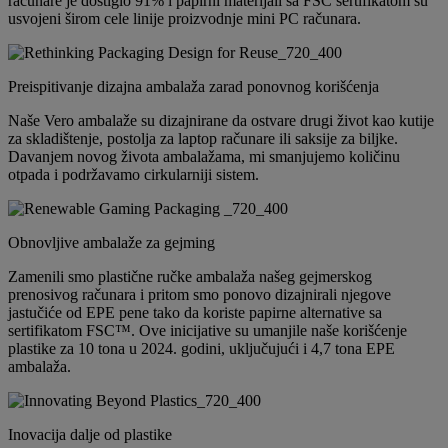
računare je dostiglo 91% i papirni materijali sa FSC sertifikatom su
usvojeni širom cele linije proizvodnje mini PC računara.
Preispitivanje dizajna ambalaža zarad ponovnog korišćenja
Naše Vero ambalaže su dizajnirane da ostvare drugi život kao kutije
za skladištenje, postolja za laptop računare ili saksije za biljke.
Davanjem novog života ambalažama, mi smanjujemo količinu
otpada i podržavamo cirkularniji sistem.
Obnovljive ambalaže za gejming
Zamenili smo plastične ručke ambalaža našeg gejmerskog
prenosivog računara i pritom smo ponovo dizajnirali njegove
jastučiće od EPE pene tako da koriste papirne alternative sa
sertifikatom FSC™. Ove inicijative su umanjile naše korišćenje
plastike za 10 tona u 2024. godini, uključujući i 4,7 tona EPE
ambalaža.
Inovacija dalje od plastike