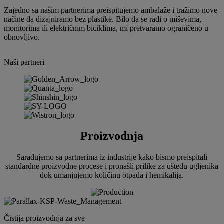
Zajedno sa našim partnerima preispitujemo ambalaže i tražimo nove
načine da dizajniramo bez plastike. Bilo da se radi o miševima,
monitorima ili električnim biciklima, mi pretvaramo ograničeno u
obnovljivo.
Naši partneri
Proizvodnja
Sarađujemo sa partnerima iz industrije kako bismo preispitali
standardne proizvodne procese i pronašli prilike za uštedu ugljenika
dok umanjujemo količinu otpada i hemikalija.
Čistija proizvodnja za sve