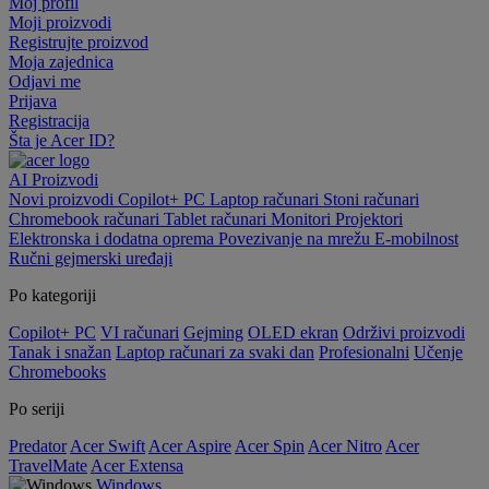
Moj profil
Moji proizvodi
Registrujte proizvod
Moja zajednica
Odjavi me
Prijava
Registracija
Šta je Acer ID?
AI
Proizvodi
Novi proizvodi
Copilot+ PC
Laptop računari
Stoni računari
Chromebook računari
Tablet računari
Monitori
Projektori
Elektronska i dodatna oprema
Povezivanje na mrežu
E-mobilnost
Ručni gejmerski uređaji
Po kategoriji
Copilot+ PC
VI računari
Gejming
OLED ekran
Održivi proizvodi
Tanak i snažan
Laptop računari za svaki dan
Profesionalni
Učenje
Chromebooks
Po seriji
Predator
Acer Swift
Acer Aspire
Acer Spin
Acer Nitro
Acer
TravelMate
Acer Extensa
Windows