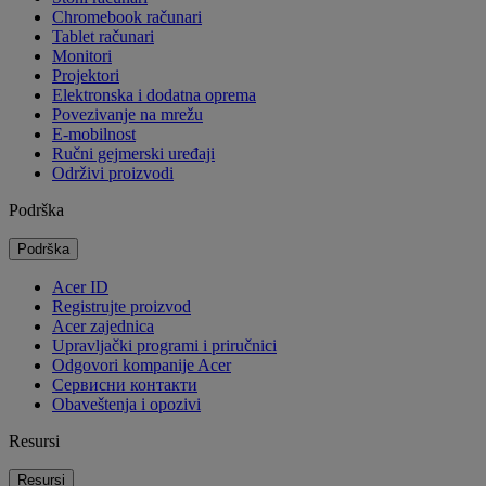
Chromebook računari
Tablet računari
Monitori
Projektori
Elektronska i dodatna oprema
Povezivanje na mrežu
E-mobilnost
Ručni gejmerski uređaji
Održivi proizvodi
Podrška
Podrška
Acer ID
Registrujte proizvod
Acer zajednica
Upravljački programi i priručnici
Odgovori kompanije Acer
Cервисни контакти
Obaveštenja i opozivi
Resursi
Resursi