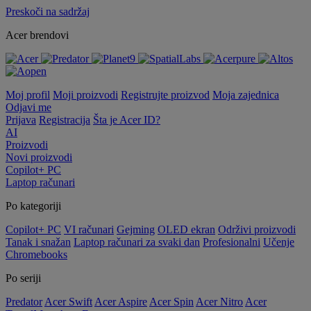
Preskoči na sadržaj
Acer brendovi
Moj profil
Moji proizvodi
Registrujte proizvod
Moja zajednica
Odjavi me
Prijava
Registracija
Šta je Acer ID?
AI
Proizvodi
Novi proizvodi
Copilot+ PC
Laptop računari
Po kategoriji
Copilot+ PC
VI računari
Gejming
OLED ekran
Održivi proizvodi
Tanak i snažan
Laptop računari za svaki dan
Profesionalni
Učenje
Chromebooks
Po seriji
Predator
Acer Swift
Acer Aspire
Acer Spin
Acer Nitro
Acer