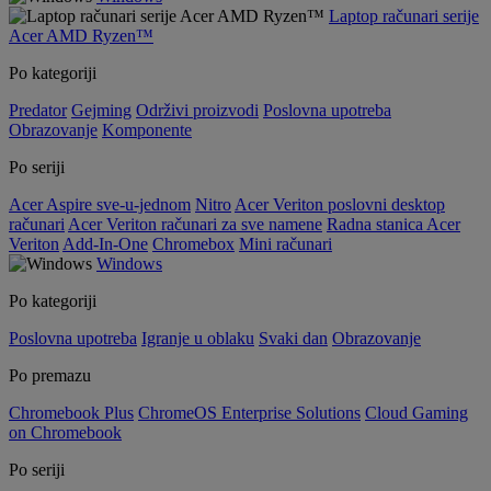
Laptop računari serije
Acer AMD Ryzen™
Po kategoriji
Predator
Gejming
Održivi proizvodi
Poslovna upotreba
Obrazovanje
Komponente
Po seriji
Acer Aspire sve-u-jednom
Nitro
Acer Veriton poslovni desktop
računari
Acer Veriton računari za sve namene
Radna stanica Acer
Veriton
Add-In-One
Chromebox
Mini računari
Windows
Po kategoriji
Poslovna upotreba
Igranje u oblaku
Svaki dan
Obrazovanje
Po premazu
Chromebook Plus
ChromeOS Enterprise Solutions
Cloud Gaming
on Chromebook
Po seriji