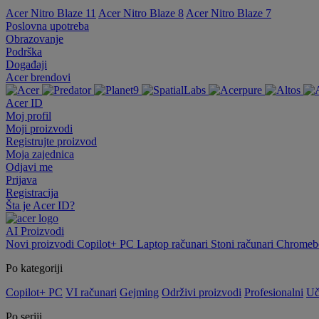
Acer Nitro Blaze 11
Acer Nitro Blaze 8
Acer Nitro Blaze 7
Poslovna upotreba
Obrazovanje
Podrška
Događaji
Acer brendovi
Acer ID
Moj profil
Moji proizvodi
Registrujte proizvod
Moja zajednica
Odjavi me
Prijava
Registracija
Šta je Acer ID?
AI
Proizvodi
Novi proizvodi
Copilot+ PC
Laptop računari
Stoni računari
Chromebo
Po kategoriji
Copilot+ PC
VI računari
Gejming
Održivi proizvodi
Profesionalni
Uč
Po seriji