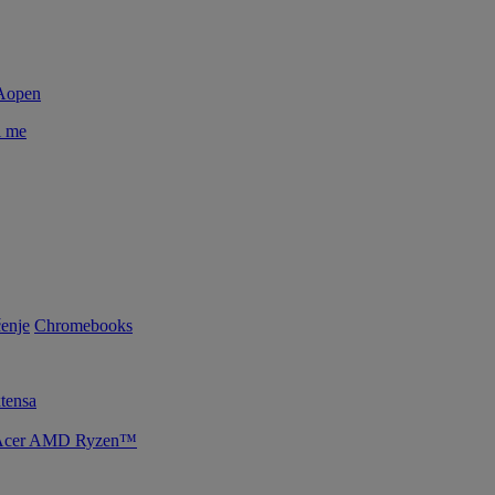
i me
enje
Chromebooks
tensa
je Acer AMD Ryzen™