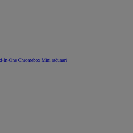
d-In-One
Chromebox
Mini računari