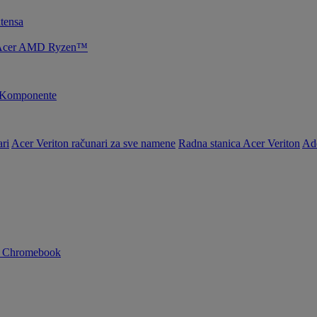
tensa
je Acer AMD Ryzen™
Komponente
ri
Acer Veriton računari za sve namene
Radna stanica Acer Veriton
Ad
n Chromebook