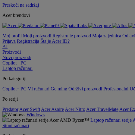
Preskoči na sadržaj
Acer brendovi
Moj profil
Moji proizvodi
Registrujte proizvod
Moja zajednica
Odjav
Prijava
Registracija
Šta je Acer ID?
AI
Proizvodi
Novi proizvodi
Copilot+ PC
Laptop računari
Po kategoriji
Copilot+ PC
VI računari
Gejming
Održivi proizvodi
Profesionalni
Uč
Po seriji
Predator
Acer Swift
Acer Aspire
Acer Nitro
Acer TravelMate
Acer Ex
Windows
Laptop računari seri
Stoni računari