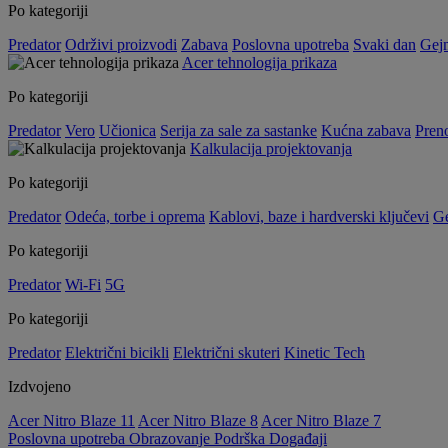
Po kategoriji
Predator
Održivi proizvodi
Zabava
Poslovna upotreba
Svaki dan
Gej
Acer tehnologija prikaza
Po kategoriji
Predator
Vero
Učionica
Serija za sale za sastanke
Kućna zabava
Preno
Kalkulacija projektovanja
Po kategoriji
Predator
Odeća, torbe i oprema
Kablovi, baze i hardverski ključevi
G
Po kategoriji
Predator
Wi-Fi
5G
Po kategoriji
Predator
Električni bicikli
Električni skuteri
Kinetic Tech
Izdvojeno
Acer Nitro Blaze 11
Acer Nitro Blaze 8
Acer Nitro Blaze 7
Poslovna upotreba
Obrazovanje
Podrška
Događaji