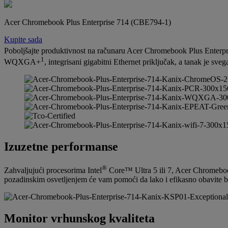
Acer Chromebook Plus Enterprise 714 (CBE794-1)
Kupite sada
Poboljšajte produktivnost na računaru Acer Chromebook Plus Enterpr
1
WQXGA+
, integrisani gigabitni Ethernet priključak, a tanak je sve
Izuzetne performanse
®
Zahvaljujući procesorima Intel
Core™ Ultra 5 ili 7, Acer Chromebook
pozadinskim osvetljenjem će vam pomoći da lako i efikasno obavite bi
Monitor vrhunskog kvaliteta