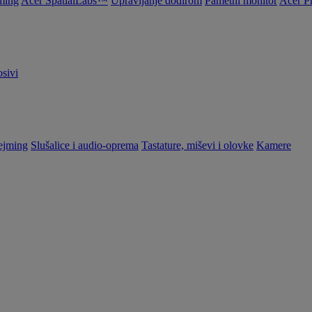
ming
Acer SpatialLabs™
Upravljanje dodirom
Pametni monitor
Acer P
sivi
ejming
Slušalice i audio-oprema
Tastature, miševi i olovke
Kamere