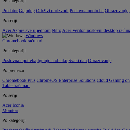
Po kategoriji
Predator
Gejming
Održivi proizvodi
Poslovna upotreba
Obrazovanje
Po seriji
Acer Aspire sve-u-jednom
Nitro
Acer Veriton poslovni desktop računa
Windows
Chromebook računari
Po kategoriji
Poslovna upotreba
Igranje u oblaku
Svaki dan
Obrazovanje
Po premazu
Chromebook Plus
ChromeOS Enterprise Solutions
Cloud Gaming o
Tablet računari
Po seriji
Acer Iconia
Monitori
Po kategoriji