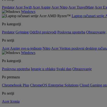
Predator
Acer Swift
Acer Aspire
Acer Nitro
Acer TravelMate
Acer Ex
Windows
Laptop računari seri
Po kategoriji
Predator
Gejming
Održivi proizvodi
Poslovna upotreba
Obrazovanje
Po seriji
Acer Aspire sve-u-jednom
Nitro
Acer Veriton poslovni desktop računa
Windows
Po kategoriji
Poslovna upotreba
Igranje u oblaku
Svaki dan
Obrazovanje
Po premazu
Chromebook Plus
ChromeOS Enterprise Solutions
Cloud Gaming o
Po seriji
Acer Iconia