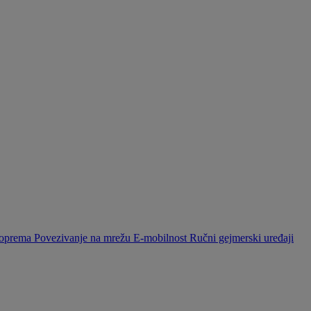
a oprema
Povezivanje na mrežu
E-mobilnost
Ručni gejmerski uređaji