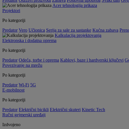
Predator
Održivi proizvodi
Zabava
Poslovna upotreba
Svaki dan
Gej
Acer tehnologija prikaza
Projektori
Po kategoriji
Predator
Vero
Učionica
Serija za sale za sastanke
Kućna zabava
Preno
Kalkulacija projektovanja
Elektronska i dodatna oprema
Po kategoriji
Predator
Odeća, torbe i oprema
Kablovi, baze i hardverski ključevi
G
Povezivanje na mrežu
Po kategoriji
Predator
Wi-Fi
5G
E-mobilnost
Po kategoriji
Predator
Električni bicikli
Električni skuteri
Kinetic Tech
Ručni gejmerski uređaji
Izdvojeno