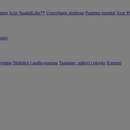
ming
Acer SpatialLabs™
Upravljanje dodirom
Pametni monitor
Acer P
sivi
ejming
Slušalice i audio-oprema
Tastature, miševi i olovke
Kamere