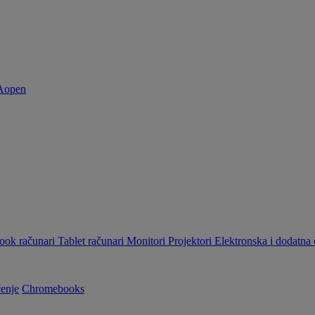
ok računari
Tablet računari
Monitori
Projektori
Elektronska i dodatn
enje
Chromebooks