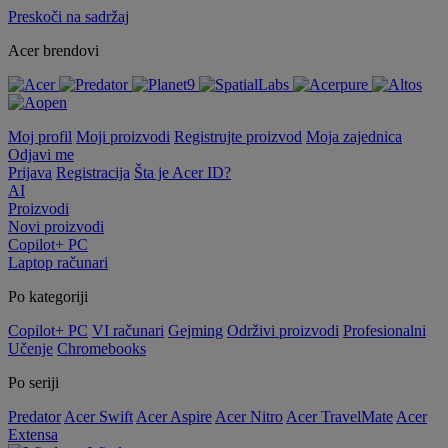
Preskoči na sadržaj
Acer brendovi
Moj profil
Moji proizvodi
Registrujte proizvod
Moja zajednica
Odjavi me
Prijava
Registracija
Šta je Acer ID?
AI
Proizvodi
Novi proizvodi
Copilot+ PC
Laptop računari
Po kategoriji
Copilot+ PC
VI računari
Gejming
Održivi proizvodi
Profesionalni
Učenje
Chromebooks
Po seriji
Predator
Acer Swift
Acer Aspire
Acer Nitro
Acer TravelMate
Acer
Extensa