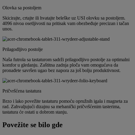
Olovka sa postoljem
Skicirajte, crtajte ili hvatajte beleške uz USI olovku sa postoljem.
4096 nivoa osetljivosti na pritisak vam obezbeđuje precizan i tačan
unos.
Prilagodljivo postolje
Naša futrola sa tastaturom sadrži prilagodljivo postolje za optimalni
komfor u gledanju. Zaštitna zadnja ploča vam omogućava da
pronađete savršen ugao bez napora za još bolju produktivnost.
Pričvršćena tastatura
Brzo i lako povežite tastaturu pomoću opružnih igala i magneta za
rad. Zahvaljujući dizajnu sa mehanički pričvršćenim tasterima,
tastatura će ostati u dobrom stanju.
Povežite se bilo gde