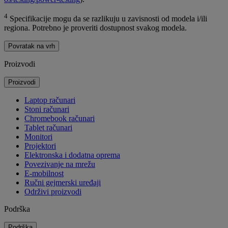
4
Specifikacije mogu da se razlikuju u zavisnosti od modela i/ili
regiona. Potrebno je proveriti dostupnost svakog modela.
Povratak na vrh
Proizvodi
Proizvodi
Laptop računari
Stoni računari
Chromebook računari
Tablet računari
Monitori
Projektori
Elektronska i dodatna oprema
Povezivanje na mrežu
E-mobilnost
Ručni gejmerski uređaji
Održivi proizvodi
Podrška
Podrška