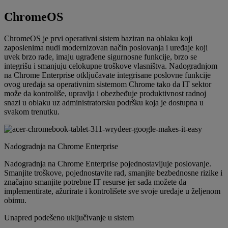
ChromeOS
ChromeOS je prvi operativni sistem baziran na oblaku koji
zaposlenima nudi modernizovan način poslovanja i uređaje koji
uvek brzo rade, imaju ugrađene sigurnosne funkcije, brzo se
integrišu i smanjuju celokupne troškove vlasništva. Nadogradnjom
na Chrome Enterprise otključavate integrisane poslovne funkcije
ovog uređaja sa operativnim sistemom Chrome tako da IT sektor
može da kontroliše, upravlja i obezbeđuje produktivnost radnoj
snazi u oblaku uz administratorsku podršku koja je dostupna u
svakom trenutku.
Nadogradnja na Chrome Enterprise
Nadogradnja na Chrome Enterprise pojednostavljuje poslovanje.
Smanjite troškove, pojednostavite rad, smanjite bezbednosne rizike i
značajno smanjite potrebne IT resurse jer sada možete da
implementirate, ažurirate i kontrolišete sve svoje uređaje u željenom
obimu.
Unapred podešeno uključivanje u sistem