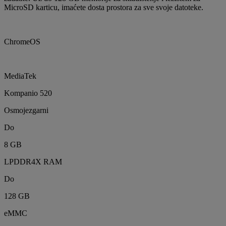
MicroSD karticu, imaćete dosta prostora za sve svoje datoteke.
ChromeOS
MediaTek
Kompanio 520
Osmojezgarni
Do
8 GB
LPDDR4X RAM
Do
128 GB
eMMC