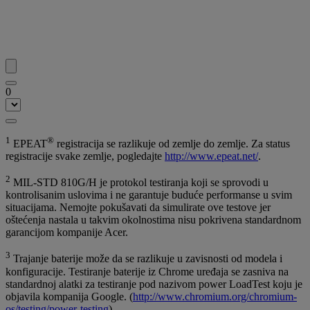
0
1
®
EPEAT
registracija se razlikuje od zemlje do zemlje. Za status
registracije svake zemlje, pogledajte
http://www.epeat.net/
.
2
MIL-STD 810G/H je protokol testiranja koji se sprovodi u
kontrolisanim uslovima i ne garantuje buduće performanse u svim
situacijama. Nemojte pokušavati da simulirate ove testove jer
oštećenja nastala u takvim okolnostima nisu pokrivena standardnom
garancijom kompanije Acer.
3
Trajanje baterije može da se razlikuje u zavisnosti od modela i
konfiguracije. Testiranje baterije iz Chrome uređaja se zasniva na
standardnoj alatki za testiranje pod nazivom power LoadTest koju je
objavila kompanija Google. (
http://www.chromium.org/chromium-
os/testing/power-testing
).