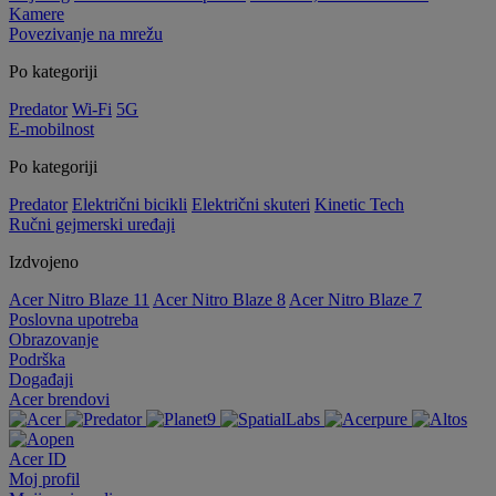
Kamere
Povezivanje na mrežu
Po kategoriji
Predator
Wi-Fi
5G
E-mobilnost
Po kategoriji
Predator
Električni bicikli
Električni skuteri
Kinetic Tech
Ručni gejmerski uređaji
Izdvojeno
Acer Nitro Blaze 11
Acer Nitro Blaze 8
Acer Nitro Blaze 7
Poslovna upotreba
Obrazovanje
Podrška
Događaji
Acer brendovi
Acer ID
Moj profil