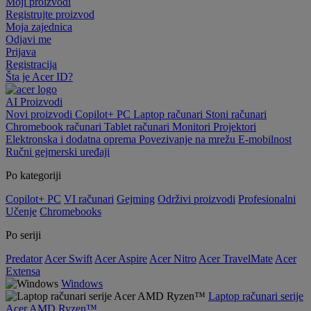
Moji proizvodi
Registrujte proizvod
Moja zajednica
Odjavi me
Prijava
Registracija
Šta je Acer ID?
AI
Proizvodi
Novi proizvodi
Copilot+ PC
Laptop računari
Stoni računari
Chromebook računari
Tablet računari
Monitori
Projektori
Elektronska i dodatna oprema
Povezivanje na mrežu
E-mobilnost
Ručni gejmerski uređaji
Po kategoriji
Copilot+ PC
VI računari
Gejming
Održivi proizvodi
Profesionalni
Učenje
Chromebooks
Po seriji
Predator
Acer Swift
Acer Aspire
Acer Nitro
Acer TravelMate
Acer
Extensa
Windows
Laptop računari serije
Acer AMD Ryzen™