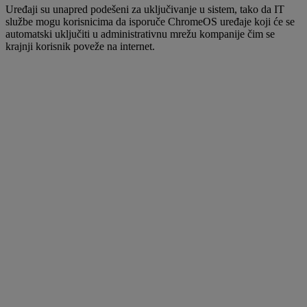
Uređaji su unapred podešeni za uključivanje u sistem, tako da IT
službe mogu korisnicima da isporuče ChromeOS uređaje koji će se
automatski uključiti u administrativnu mrežu kompanije čim se
krajnji korisnik poveže na internet.