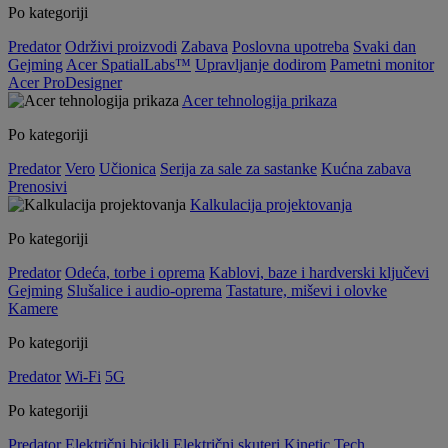
Po kategoriji
Predator
Održivi proizvodi
Zabava
Poslovna upotreba
Svaki dan
Gejming
Acer SpatialLabs™
Upravljanje dodirom
Pametni monitor
Acer ProDesigner
Acer tehnologija prikaza
Po kategoriji
Predator
Vero
Učionica
Serija za sale za sastanke
Kućna zabava
Prenosivi
Kalkulacija projektovanja
Po kategoriji
Predator
Odeća, torbe i oprema
Kablovi, baze i hardverski ključevi
Gejming
Slušalice i audio-oprema
Tastature, miševi i olovke
Kamere
Po kategoriji
Predator
Wi-Fi
5G
Po kategoriji
Predator
Električni bicikli
Električni skuteri
Kinetic Tech