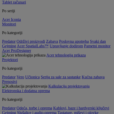
Tablet računari
Po seriji
Acer Iconia
Monitori
Po kategoriji
Predator
Održivi proizvodi
Zabava
Poslovna upotreba
Svaki dan
Gejming
Acer SpatialLabs™
Upravljanje dodirom
Pametni monitor
Acer ProDesigner
Acer tehnologija prikaza
Projektori
Po kategoriji
Predator
Vero
Učionica
Serija za sale za sastanke
Kućna zabava
Prenosivi
Kalkulacija projektovanja
Elektronska i dodatna oprema
Po kategoriji
Predator
Odeća, torbe i oprema
Kablovi, baze i hardverski ključevi
Gejming
Slušalice i audio-oprema
Tastature, miševi i olovke