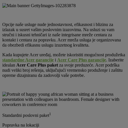
Opcije naše usluge nude jednostavnost, efikasnost i blizinu za
izlazak u susret vašim poslovnim izazovima. Na usluzi su vam
stručni i iskusni tehničari iz naše integrisane mreže centara za
kontakt i centara za popravku. Acer mreža usluga je organizovana
da obezbedi efikasnu uslugu izuzetnog kvaliteta.
Kada kupujete Acer uređaj, možete iskoristiti mogućnost produžetka
standardne Acer garancije
i
Acer Care Plus garancije
. Izaberite
idealan
Acer Care Plus paket
za svoje preduzeće. Acer podrška
nudi veliki broj rešenja, uključujući vremensko produženje i zaštitu
opreme dizajniranu da zadovolji vaše potrebe.
1
Standardni poslovni paket
Popravka na lokaciji