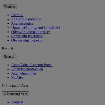
Podrška
Acer ID
Registrujte proizvod
Acer zajednica
Upravljački programi i priručnici
Odgovori kompanije Acer
Cервисни контакти
Obaveštenja i opozivi
Resursi
Resursi
Acer Global Account Portal
Pronađite prodavnicu
Acer tehnologije
McAfee
O kompaniji Acer
O kompaniji Acer
Kontakt