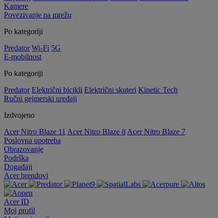
Kamere
Povezivanje na mrežu
Po kategoriji
Predator
Wi-Fi
5G
E-mobilnost
Po kategoriji
Predator
Električni bicikli
Električni skuteri
Kinetic Tech
Ručni gejmerski uređaji
Izdvojeno
Acer Nitro Blaze 11
Acer Nitro Blaze 8
Acer Nitro Blaze 7
Poslovna upotreba
Obrazovanje
Podrška
Događaji
Acer brendovi
Acer ID
Moj profil