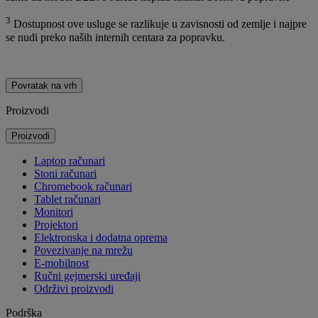
3
Dostupnost ove usluge se razlikuje u zavisnosti od zemlje i najpre
se nudi preko naših internih centara za popravku.
Povratak na vrh
Proizvodi
Proizvodi
Laptop računari
Stoni računari
Chromebook računari
Tablet računari
Monitori
Projektori
Elektronska i dodatna oprema
Povezivanje na mrežu
E-mobilnost
Ručni gejmerski uređaji
Održivi proizvodi
Podrška