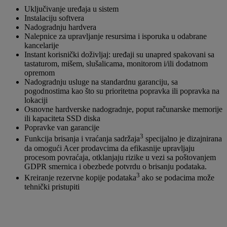
Uključivanje uređaja u sistem
Instalaciju softvera
Nadogradnju hardvera
Nalepnice za upravljanje resursima i isporuka u odabrane
kancelarije
Instant korisnički doživljaj: uređaji su unapred spakovani sa
tastaturom, mišem, slušalicama, monitorom i/ili dodatnom
opremom
Nadogradnju usluge na standardnu garanciju, sa
pogodnostima kao što su prioritetna popravka ili popravka na
lokaciji
Osnovne hardverske nadogradnje, poput računarske memorije
ili kapaciteta SSD diska
Popravke van garancije
3
Funkcija brisanja i vraćanja sadržaja
specijalno je dizajnirana
da omogući Acer prodavcima da efikasnije upravljaju
procesom povraćaja, otklanjaju rizike u vezi sa poštovanjem
GDPR smernica i obezbede potvrdu o brisanju podataka.
3
Kreiranje rezervne kopije podataka
ako se podacima može
tehnički pristupiti