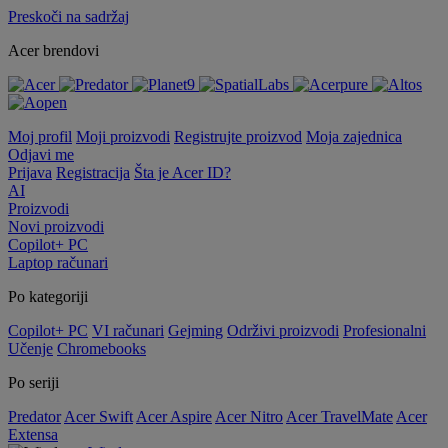
Preskoči na sadržaj
Acer brendovi
Moj profil
Moji proizvodi
Registrujte proizvod
Moja zajednica
Odjavi me
Prijava
Registracija
Šta je Acer ID?
AI
Proizvodi
Novi proizvodi
Copilot+ PC
Laptop računari
Po kategoriji
Copilot+ PC
VI računari
Gejming
Održivi proizvodi
Profesionalni
Učenje
Chromebooks
Po seriji
Predator
Acer Swift
Acer Aspire
Acer Nitro
Acer TravelMate
Acer
Extensa