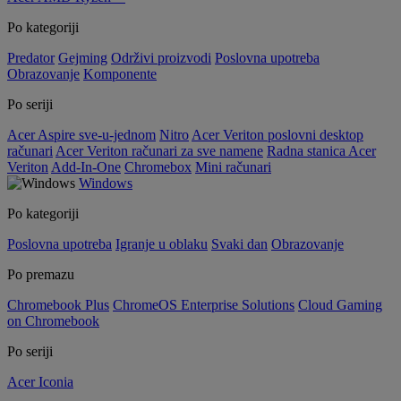
Po kategoriji
Predator
Gejming
Održivi proizvodi
Poslovna upotreba
Obrazovanje
Komponente
Po seriji
Acer Aspire sve-u-jednom
Nitro
Acer Veriton poslovni desktop
računari
Acer Veriton računari za sve namene
Radna stanica Acer
Veriton
Add-In-One
Chromebox
Mini računari
Windows
Po kategoriji
Poslovna upotreba
Igranje u oblaku
Svaki dan
Obrazovanje
Po premazu
Chromebook Plus
ChromeOS Enterprise Solutions
Cloud Gaming
on Chromebook
Po seriji
Acer Iconia