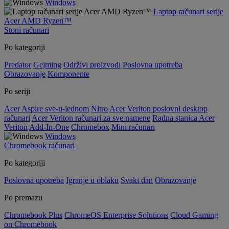
Windows
Laptop računari serije
Acer AMD Ryzen™
Stoni računari
Po kategoriji
Predator
Gejming
Održivi proizvodi
Poslovna upotreba
Obrazovanje
Komponente
Po seriji
Acer Aspire sve-u-jednom
Nitro
Acer Veriton poslovni desktop
računari
Acer Veriton računari za sve namene
Radna stanica Acer
Veriton
Add-In-One
Chromebox
Mini računari
Windows
Chromebook računari
Po kategoriji
Poslovna upotreba
Igranje u oblaku
Svaki dan
Obrazovanje
Po premazu
Chromebook Plus
ChromeOS Enterprise Solutions
Cloud Gaming
on Chromebook