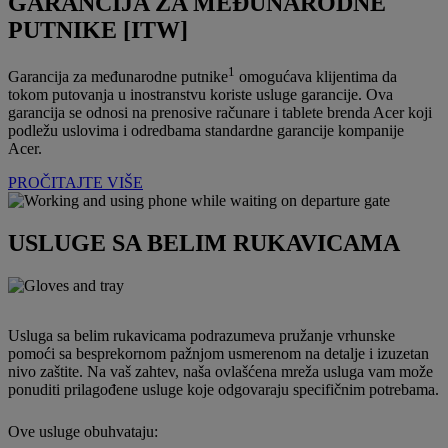
GARANCIJA ZA MEĐUNARODNE
PUTNIKE [ITW]
1
Garancija za međunarodne putnike
omogućava klijentima da
tokom putovanja u inostranstvu koriste usluge garancije. Ova
garancija se odnosi na prenosive računare i tablete brenda Acer koji
podležu uslovima i odredbama standardne garancije kompanije
Acer.
PROČITAJTE VIŠE
USLUGE SA BELIM RUKAVICAMA
Usluga sa belim rukavicama podrazumeva pružanje vrhunske
pomoći sa besprekornom pažnjom usmerenom na detalje i izuzetan
nivo zaštite. Na vaš zahtev, naša ovlašćena mreža usluga vam može
ponuditi prilagođene usluge koje odgovaraju specifičnim potrebama.
Ove usluge obuhvataju: