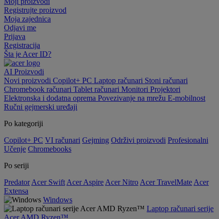
Moji proizvodi
Registrujte proizvod
Moja zajednica
Odjavi me
Prijava
Registracija
Šta je Acer ID?
AI
Proizvodi
Novi proizvodi
Copilot+ PC
Laptop računari
Stoni računari
Chromebook računari
Tablet računari
Monitori
Projektori
Elektronska i dodatna oprema
Povezivanje na mrežu
E-mobilnost
Ručni gejmerski uređaji
Po kategoriji
Copilot+ PC
VI računari
Gejming
Održivi proizvodi
Profesionalni
Učenje
Chromebooks
Po seriji
Predator
Acer Swift
Acer Aspire
Acer Nitro
Acer TravelMate
Acer
Extensa
Windows
Laptop računari serije
Acer AMD Ryzen™