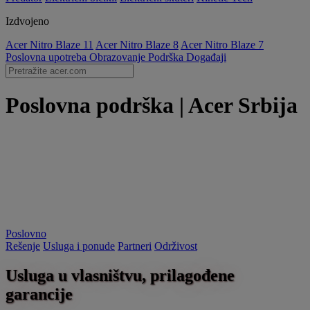
Izdvojeno
Acer Nitro Blaze 11
Acer Nitro Blaze 8
Acer Nitro Blaze 7
Poslovna upotreba
Obrazovanje
Podrška
Događaji
Poslovna podrška | Acer Srbija
Poslovno
Rešenje
Usluga i ponude
Partneri
Održivost
Usluga u vlasništvu, prilagođene
garancije