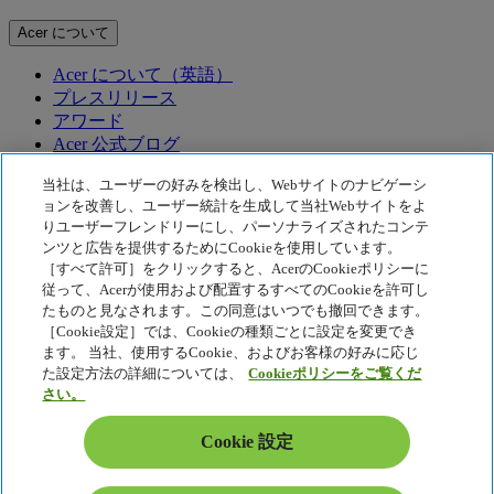
Acer について
Acer について（英語）
プレスリリース
アワード
Acer 公式ブログ
テクノロジー
当社は、ユーザーの好みを検出し、Webサイトのナビゲーシ
ョンを改善し、ユーザー統計を生成して当社Webサイトをよ
りユーザーフレンドリーにし、パーソナライズされたコンテ
テクノロジー
ンツと広告を提供するためにCookieを使用しています。
Acer テクノロジー
［すべて許可］をクリックすると、AcerのCookieポリシーに
従って、Acerが使用および配置するすべてのCookieを許可し
McAfee
Acer Display Widget
たものと見なされます。この同意はいつでも撤回できます。
［Cookie設定］では、Cookieの種類ごとに設定を変更でき
プライバシーポリシー
ます。 当社、使用するCookie、およびお客様の好みに応じ
Cookie ポリシー
た設定方法の詳細については、
Cookieポリシーをご覧くだ
さい。
法的通知
Acer 法的情報
Cookie 設定
アクセシビリティポリシー
Cookie 設定
日本 - 日本語