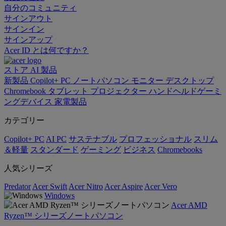
自分のコミュニティ
サインアウト
サインイン
サインアップ
Acer ID とは何ですか？
ストア
AI
製品
新製品
Copilot+ PC
ノートパソコン
モニター
デスクトップ
Chromebook
タブレット
プロジェクター
ハンドヘルドゲーミ
ングデバイス
家電製品
カテゴリー
Copilot+ PC
AI PC
サステナブル
プロフェッショナル
スリム
＆軽量
スタンダード
ゲーミング
ビジネス
Chromebooks
人気シリーズ
Predator
Acer Swift
Acer Nitro
Acer Aspire
Acer Vero
Windows
Acer AMD
Ryzen™ シリーズノートパソコン