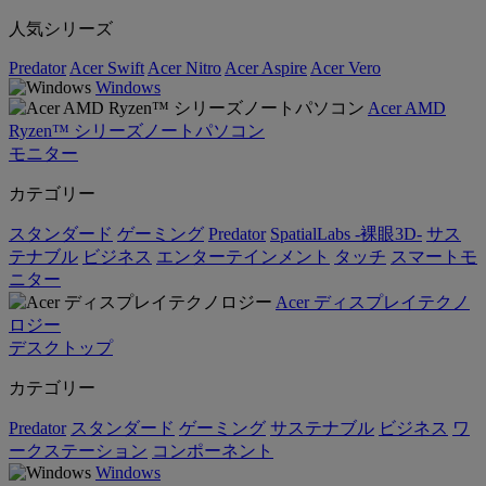
人気シリーズ
Predator
Acer Swift
Acer Nitro
Acer Aspire
Acer Vero
Windows
Acer AMD
Ryzen™ シリーズノートパソコン
モニター
カテゴリー
スタンダード
ゲーミング
Predator
SpatialLabs -裸眼3D-
サス
テナブル
ビジネス
エンターテインメント
タッチ
スマートモ
ニター
Acer ディスプレイテクノ
ロジー
デスクトップ
カテゴリー
Predator
スタンダード
ゲーミング
サステナブル
ビジネス
ワ
ークステーション
コンポーネント
Windows