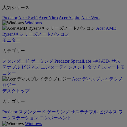
人気シリーズ
Predator
Acer Swift
Acer Nitro
Acer Aspire
Acer Vero
Windows
Acer AMD
Ryzen™ シリーズノートパソコン
モニター
カテゴリー
スタンダード
ゲーミング
Predator
SpatialLabs -裸眼3D-
サス
テナブル
ビジネス
エンターテインメント
タッチ
スマートモ
ニター
Acer ディスプレイテクノ
ロジー
デスクトップ
カテゴリー
Predator
スタンダード
ゲーミング
サステナブル
ビジネス
ワ
ークステーション
コンポーネント
Windows