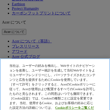
Earthion
Project Humanity
カーボンフットプリントについて
Acer について
Acer について
Acer について（英語）
プレスリリース
アワード
Acer 公式ブログ
テクノロジー
当社は、ユーザーの好みを検出し、Webサイトのナビゲーシ
ョンを改善し、ユーザー統計を生成して当社Webサイトをよ
りユーザーフレンドリーにし、パーソナライズされたコンテ
テクノロジー
ンツと広告を提供するためにCookieを使用しています。
Acer テクノロジー
［すべて許可］をクリックすると、AcerのCookieポリシーに
従って、Acerが使用および配置するすべてのCookieを許可し
McAfee
Acer Display Widget
たものと見なされます。この同意はいつでも撤回できます。
［Cookie設定］では、Cookieの種類ごとに設定を変更でき
プライバシーポリシー
ます。 当社、使用するCookie、およびお客様の好みに応じ
Cookie ポリシー
た設定方法の詳細については、
Cookieポリシーをご覧くだ