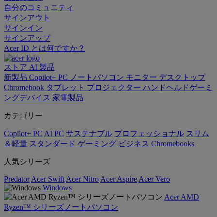
自分のコミュニティ
サインアウト
サインイン
サインアップ
Acer ID とは何ですか？
ストア
AI
製品
新製品
Copilot+ PC
ノートパソコン
モニター
デスクトップ
Chromebook
タブレット
プロジェクター
ハンドヘルドゲーミ
ングデバイス
家電製品
カテゴリー
Copilot+ PC
AI PC
サステナブル
プロフェッショナル
スリム
＆軽量
スタンダード
ゲーミング
ビジネス
Chromebooks
人気シリーズ
Predator
Acer Swift
Acer Nitro
Acer Aspire
Acer Vero
Windows
Acer AMD
Ryzen™ シリーズノートパソコン