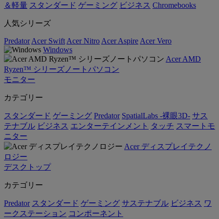
＆軽量
スタンダード
ゲーミング
ビジネス
Chromebooks
人気シリーズ
Predator
Acer Swift
Acer Nitro
Acer Aspire
Acer Vero
Windows
Acer AMD
Ryzen™ シリーズノートパソコン
モニター
カテゴリー
スタンダード
ゲーミング
Predator
SpatialLabs -裸眼3D-
サス
テナブル
ビジネス
エンターテインメント
タッチ
スマートモ
ニター
Acer ディスプレイテクノ
ロジー
デスクトップ
カテゴリー
Predator
スタンダード
ゲーミング
サステナブル
ビジネス
ワ
ークステーション
コンポーネント