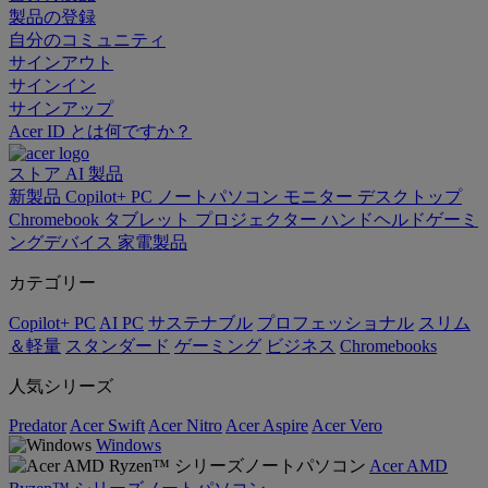
製品の登録
自分のコミュニティ
サインアウト
サインイン
サインアップ
Acer ID とは何ですか？
ストア
AI
製品
新製品
Copilot+ PC
ノートパソコン
モニター
デスクトップ
Chromebook
タブレット
プロジェクター
ハンドヘルドゲーミ
ングデバイス
家電製品
カテゴリー
Copilot+ PC
AI PC
サステナブル
プロフェッショナル
スリム
＆軽量
スタンダード
ゲーミング
ビジネス
Chromebooks
人気シリーズ
Predator
Acer Swift
Acer Nitro
Acer Aspire
Acer Vero
Windows
Acer AMD