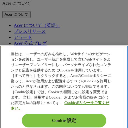
Acer について
Acer について
Acer について（英語）
プレスリリース
アワード
Acer 公式ブログ
テクノロジー
当社は、ユーザーの好みを検出し、Webサイトのナビゲーシ
ョンを改善し、ユーザー統計を生成して当社Webサイトをよ
りユーザーフレンドリーにし、パーソナライズされたコンテ
テクノロジー
ンツと広告を提供するためにCookieを使用しています。
Acer テクノロジー
［すべて許可］をクリックすると、AcerのCookieポリシーに
従って、Acerが使用および配置するすべてのCookieを許可し
McAfee
Acer Display Widget
たものと見なされます。この同意はいつでも撤回できます。
［Cookie設定］では、Cookieの種類ごとに設定を変更でき
プライバシーポリシー
ます。 当社、使用するCookie、およびお客様の好みに応じ
Cookie ポリシー
た設定方法の詳細については、
Cookieポリシーをご覧くだ
さい。
法的通知
Acer 法的情報
Cookie 設定
アクセシビリティポリシー
Cookie 設定