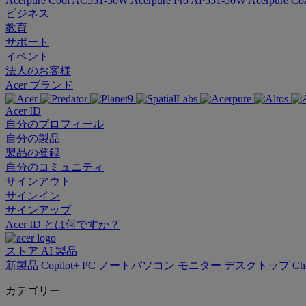
Acerpure Cool AC551-50W
Acerpure Pro AP551-50W
Acerpure C
ビジネス
教育
サポート
イベント
法人のお客様
Acer ブランド
Acer ID
自分のプロフィール
自分の製品
製品の登録
自分のコミュニティ
サインアウト
サインイン
サインアップ
Acer ID とは何ですか？
ストア
AI
製品
新製品
Copilot+ PC
ノートパソコン
モニター
デスクトップ
Ch
カテゴリー