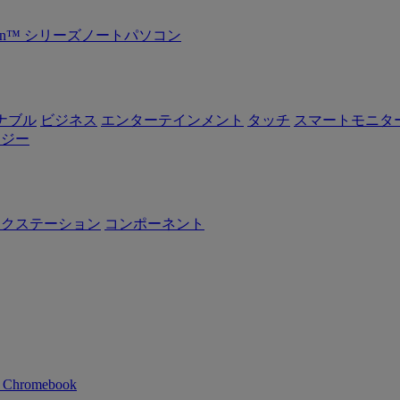
Ryzen™ シリーズノートパソコン
ナブル
ビジネス
エンターテインメント
タッチ
スマートモニタ
ロジー
ークステーション
コンポーネント
n Chromebook