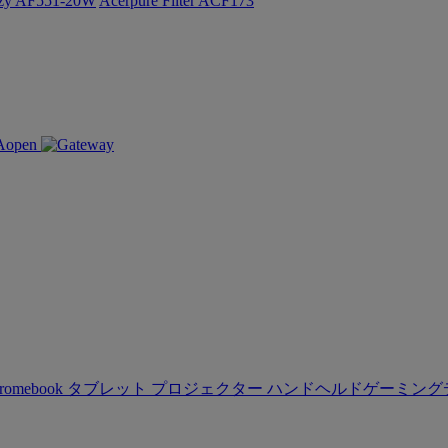
ozy AF551-20W
Acerpure Filter ACF173
romebook
タブレット
プロジェクター
ハンドヘルドゲーミング