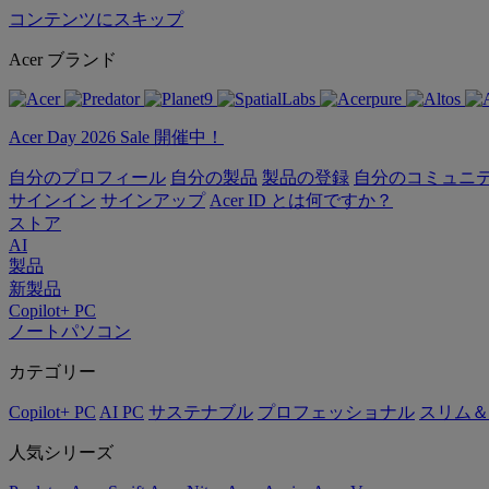
コンテンツにスキップ
Acer ブランド
Acer Day 2026 Sale 開催中！
自分のプロフィール
自分の製品
製品の登録
自分のコミュニ
サインイン
サインアップ
Acer ID とは何ですか？
ストア
AI
製品
新製品
Copilot+ PC
ノートパソコン
カテゴリー
Copilot+ PC
AI PC
サステナブル
プロフェッショナル
スリム＆
人気シリーズ