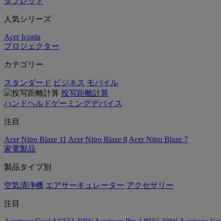
タブレット
人気シリーズ
Acer Iconia
プロジェクター
カテゴリー
スタンダード
ビジネス
モバイル
投写距離計算
ハンドヘルドゲーミングデバイス
注目
Acer Nitro Blaze 11
Acer Nitro Blaze 8
Acer Nitro Blaze 7
家電製品
製品タイプ別
空気清浄機
エアサーキュレーター
アクセサリー
注目