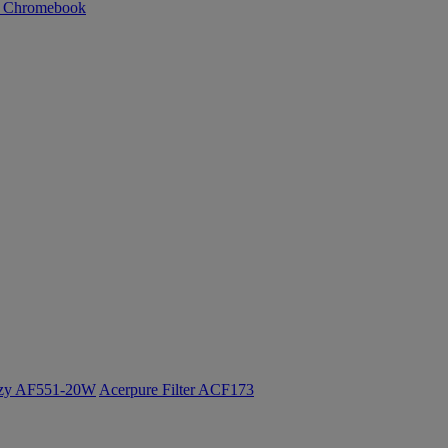
n Chromebook
ozy AF551-20W
Acerpure Filter ACF173