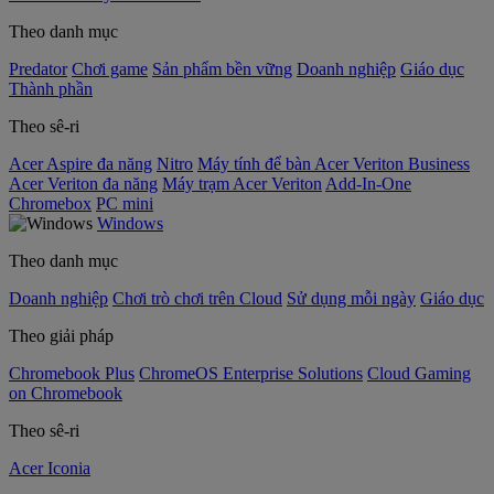
Theo danh mục
Predator
Chơi game
Sản phẩm bền vững
Doanh nghiệp
Giáo dục
Thành phần
Theo sê-ri
Acer Aspire đa năng
Nitro
Máy tính để bàn Acer Veriton Business
Acer Veriton đa năng
Máy trạm Acer Veriton
Add-In-One
Chromebox
PC mini
Windows
Theo danh mục
Doanh nghiệp
Chơi trò chơi trên Cloud
Sử dụng mỗi ngày
Giáo dục
Theo giải pháp
Chromebook Plus
ChromeOS Enterprise Solutions
Cloud Gaming
on Chromebook
Theo sê-ri
Acer Iconia