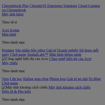
Chromebook Plus
ChromeOS Enterprise Solutions
Cloud Gaming
on Chromebook
Máy tính bảng
Theo sê-ri
Acer Iconia
Màn hình
Theo danh mục
Predator
Sản phẩm bền vững
Giải trí
Doanh nghiệp
Sử dụng mỗi
ngày
Chơi game
SpatialLabs™
Màn hình thông minh
Công nghệ hiển thị của Acer
Máy chiếu
Theo danh mục
Vero
Lớp học
Không gian rộng
Phòng họp
Giải trí tại nhà
Di động
Chơi game
Máy tính khoảng cách chiếu
Điện tử & Phụ kiện
Theo danh mục