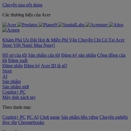
Chuyển qua nội dung
‌Các thương hiệu của Acer
Khám Phá Ưu Đãi Hot & Miễn Phí Vận Chuyển Chỉ Có Tại Acer
Store Việt Nam! Mua Ngay!
Hồ sơ của tôi
Sản phẩm của tôi
Đăng ký sản phẩm
Cộng đồng của
tôi
Đăng xuất
Đăng nhập
Đăng ký
Acer ID là gì?
Store
AI
Sản phẩm
Sản phẩm mới
Copilot+ PC
Máy tính xách tay
Theo danh mục
Copilot+ PC
PC AI
Chơi game
Sản phẩm bền vững
Chuyên nghiệp
Học tập
Chromebooks