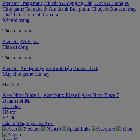
Predator
Trang phục, túi xách & dụng cụ
Cáp, Dock & Dongles
Chơi game
Tai nghe & Âm thanh
Bàn phím, Chuột & Bút cảm ứng
Thiết bị thông minh
Camera
Kết nối mạng
Theo danh mục
Predator
Wi-Fi
5G
Tính di động
Theo danh mục
Predator
Xe đạp điện
Xe trượt điện
Kinetic Tech
Máy chơi game cầm tay
Đặc biệt
Acer Nitro Blaze 11
Acer Nitro Blaze 8
Acer Nitro Blaze 7
Doanh nghiệp
Giáo dục
Hỗ trợ
Sự kiện
‌Các thương hiệu của Acer