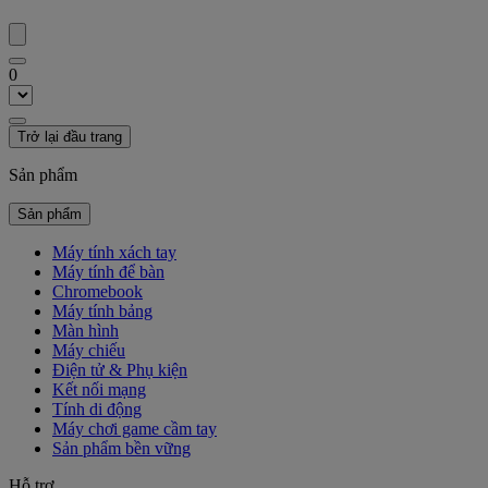
0
Trở lại đầu trang
Sản phẩm
Sản phẩm
Máy tính xách tay
Máy tính để bàn
Chromebook
Máy tính bảng
Màn hình
Máy chiếu
Điện tử & Phụ kiện
Kết nối mạng
Tính di động
Máy chơi game cầm tay
Sản phẩm bền vững
Hỗ trợ