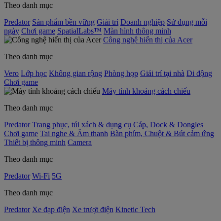
Theo danh mục
Predator
Sản phẩm bền vững
Giải trí
Doanh nghiệp
Sử dụng mỗi
ngày
Chơi game
SpatialLabs™
Màn hình thông minh
Công nghệ hiển thị của Acer
Theo danh mục
Vero
Lớp học
Không gian rộng
Phòng họp
Giải trí tại nhà
Di động
Chơi game
Máy tính khoảng cách chiếu
Theo danh mục
Predator
Trang phục, túi xách & dụng cụ
Cáp, Dock & Dongles
Chơi game
Tai nghe & Âm thanh
Bàn phím, Chuột & Bút cảm ứng
Thiết bị thông minh
Camera
Theo danh mục
Predator
Wi-Fi
5G
Theo danh mục
Predator
Xe đạp điện
Xe trượt điện
Kinetic Tech