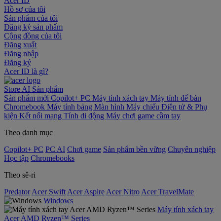
Acer ID
Hồ sơ của tôi
Sản phẩm của tôi
Đăng ký sản phẩm
Cộng đồng của tôi
Đăng xuất
Đăng nhập
Đăng ký
Acer ID là gì?
Store
AI
Sản phẩm
Sản phẩm mới
Copilot+ PC
Máy tính xách tay
Máy tính để bàn
Chromebook
Máy tính bảng
Màn hình
Máy chiếu
Điện tử & Phụ
kiện
Kết nối mạng
Tính di động
Máy chơi game cầm tay
Theo danh mục
Copilot+ PC
PC AI
Chơi game
Sản phẩm bền vững
Chuyên nghiệp
Học tập
Chromebooks
Theo sê-ri
Predator
Acer Swift
Acer Aspire
Acer Nitro
Acer TravelMate
Windows
Máy tính xách tay
Acer AMD Ryzen™ Series