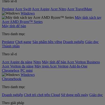
Theo sê-ri
Predator
Acer Swift
Acer Aspire
Acer Nitro
Acer TravelMate
Windows
Máy tính xách tay
Acer AMD Ryzen™ Series
Máy tính để bàn
Theo danh mục
Predator
Chơi game
Sản phẩm bền vững
Doanh nghiệp
Giáo dục
Thành phần
Theo sê-ri
Acer Aspire đa năng
Nitro
Máy tính để bàn Acer Veriton Business
Acer Veriton đa năng
Máy trạm Acer Veriton
Add-In-One
Chromebox
PC mini
Windows
Chromebook
Theo danh mục
Doanh nghiệp
Chơi trò chơi trên Cloud
Sử dụng mỗi ngày
Giáo dục
Theo giải pháp