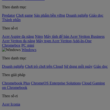
Theo danh mục
Predator
Chơi game
Sản phẩm bền vững
Doanh nghiệp
Giáo dục
Thành phần
Theo sê-ri
Acer Aspire đa năng
Nitro
Máy tính để bàn Acer Veriton Business
Acer Veriton đa năng
Máy trạm Acer Veriton
Add-In-One
Chromebox
PC mini
Windows
Theo danh mục
Doanh nghiệp
Chơi trò chơi trên Cloud
Sử dụng mỗi ngày
Giáo dục
Theo giải pháp
Chromebook Plus
ChromeOS Enterprise Solutions
Cloud Gaming
on Chromebook
Theo sê-ri
Acer Iconia