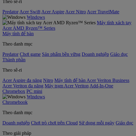
Theo sê-ri
Predator
Acer Swift
Acer Aspire
Acer Nitro
Acer TravelMate
Windows
Máy tính xách tay
Acer AMD Ryzen™ Series
Máy tính để bàn
Theo danh mục
Predator
Chơi game
Sản phẩm bền vững
Doanh nghiệp
Giáo dục
Thành phần
Theo sê-ri
Acer Aspire đa năng
Nitro
Máy tính để bàn Acer Veriton Business
Acer Veriton đa năng
Máy trạm Acer Veriton
Add-In-One
Chromebox
PC mini
Windows
Chromebook
Theo danh mục
Doanh nghiệp
Chơi trò chơi trên Cloud
Sử dụng mỗi ngày
Giáo dục
Theo giải pháp