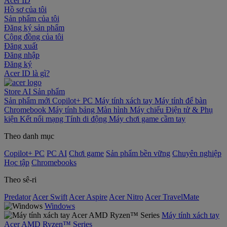
Acer ID
Hồ sơ của tôi
Sản phẩm của tôi
Đăng ký sản phẩm
Cộng đồng của tôi
Đăng xuất
Đăng nhập
Đăng ký
Acer ID là gì?
Store
AI
Sản phẩm
Sản phẩm mới
Copilot+ PC
Máy tính xách tay
Máy tính để bàn
Chromebook
Máy tính bảng
Màn hình
Máy chiếu
Điện tử & Phụ
kiện
Kết nối mạng
Tính di động
Máy chơi game cầm tay
Theo danh mục
Copilot+ PC
PC AI
Chơi game
Sản phẩm bền vững
Chuyên nghiệp
Học tập
Chromebooks
Theo sê-ri
Predator
Acer Swift
Acer Aspire
Acer Nitro
Acer TravelMate
Windows
Máy tính xách tay
Acer AMD Ryzen™ Series