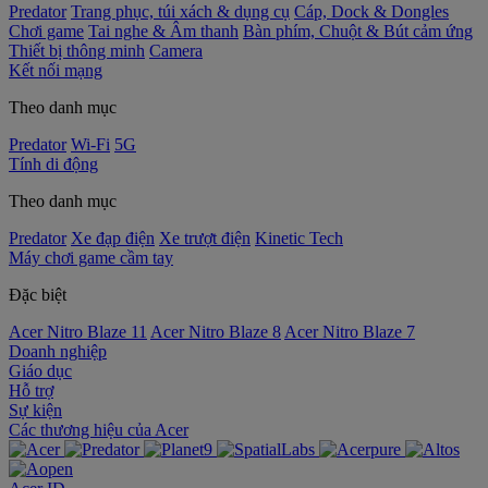
Predator
Trang phục, túi xách & dụng cụ
Cáp, Dock & Dongles
Chơi game
Tai nghe & Âm thanh
Bàn phím, Chuột & Bút cảm ứng
Thiết bị thông minh
Camera
Kết nối mạng
Theo danh mục
Predator
Wi-Fi
5G
Tính di động
Theo danh mục
Predator
Xe đạp điện
Xe trượt điện
Kinetic Tech
Máy chơi game cầm tay
Đặc biệt
Acer Nitro Blaze 11
Acer Nitro Blaze 8
Acer Nitro Blaze 7
Doanh nghiệp
Giáo dục
Hỗ trợ
Sự kiện
‌Các thương hiệu của Acer