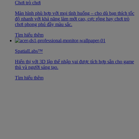
Chơi trò chơi
Màn hình phù hợp với mọi tình huống – cho dù bạn thích tốc
độ nhanh với khả năng làm mới cao, cực rộng hay chơi trò
chơi phong phú đầy màu sắc.
Tìm hiểu thêm
SpatialLabs™
Hiển thị với 3D lập thể nhập vai được tích hợp sẵn cho game
thủ và người sáng tạo.
Tìm hiểu thêm