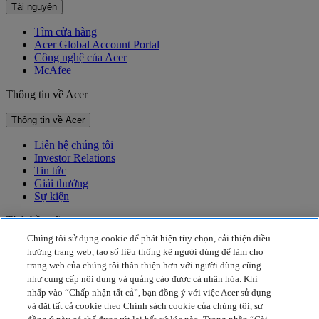
Tài nguyên
Tìm cửa hàng
Acer Global Account Portal
Công nghệ của Acer
McAfee
Thông tin về Acer
Thông tin về Acer
Liên hệ chúng tôi
Investor Relations
Tin tức
Giải thưởng
Sự kiện
Tính bền vững
Chúng tôi sử dụng cookie để phát hiện tùy chọn, cải thiện điều
Tính bền vững
hướng trang web, tạo số liệu thống kê người dùng để làm cho
trang web của chúng tôi thân thiện hơn với người dùng cũng
Trách nhiệm xã hội của doanh nghiệp
như cung cấp nội dung và quảng cáo được cá nhân hóa. Khi
Lượng khí thải carbon của sản phẩm
nhấp vào “Chấp nhận tất cả”, bạn đồng ý với việc Acer sử dụng
Project Humanity
và đặt tất cả cookie theo Chính sách cookie của chúng tôi, sự
Earthion