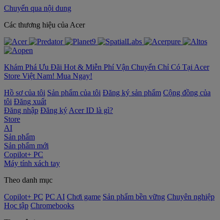
Chuyển qua nội dung
‌Các thương hiệu của Acer
Khám Phá Ưu Đãi Hot & Miễn Phí Vận Chuyển Chỉ Có Tại Acer
Store Việt Nam! Mua Ngay!
Hồ sơ của tôi
Sản phẩm của tôi
Đăng ký sản phẩm
Cộng đồng của
tôi
Đăng xuất
Đăng nhập
Đăng ký
Acer ID là gì?
Store
AI
Sản phẩm
Sản phẩm mới
Copilot+ PC
Máy tính xách tay
Theo danh mục
Copilot+ PC
PC AI
Chơi game
Sản phẩm bền vững
Chuyên nghiệp
Học tập
Chromebooks