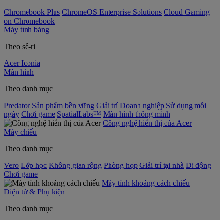
Chromebook Plus
ChromeOS Enterprise Solutions
Cloud Gaming
on Chromebook
Máy tính bảng
Theo sê-ri
Acer Iconia
Màn hình
Theo danh mục
Predator
Sản phẩm bền vững
Giải trí
Doanh nghiệp
Sử dụng mỗi
ngày
Chơi game
SpatialLabs™
Màn hình thông minh
Công nghệ hiển thị của Acer
Máy chiếu
Theo danh mục
Vero
Lớp học
Không gian rộng
Phòng họp
Giải trí tại nhà
Di động
Chơi game
Máy tính khoảng cách chiếu
Điện tử & Phụ kiện
Theo danh mục