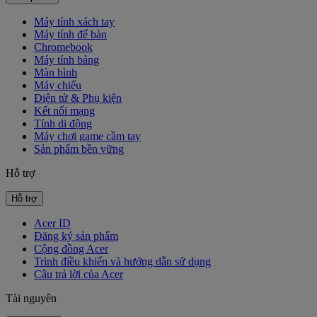
Máy tính xách tay
Máy tính để bàn
Chromebook
Máy tính bảng
Màn hình
Máy chiếu
Điện tử & Phụ kiện
Kết nối mạng
Tính di động
Máy chơi game cầm tay
Sản phẩm bền vững
Hỗ trợ
Hỗ trợ
Acer ID
Đăng ký sản phẩm
Cộng đồng Acer
Trình điều khiển và hướng dẫn sử dụng
Câu trả lời của Acer
Tài nguyên