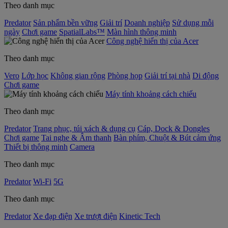
Theo danh mục
Predator
Sản phẩm bền vững
Giải trí
Doanh nghiệp
Sử dụng mỗi
ngày
Chơi game
SpatialLabs™
Màn hình thông minh
Công nghệ hiển thị của Acer
Theo danh mục
Vero
Lớp học
Không gian rộng
Phòng họp
Giải trí tại nhà
Di động
Chơi game
Máy tính khoảng cách chiếu
Theo danh mục
Predator
Trang phục, túi xách & dụng cụ
Cáp, Dock & Dongles
Chơi game
Tai nghe & Âm thanh
Bàn phím, Chuột & Bút cảm ứng
Thiết bị thông minh
Camera
Theo danh mục
Predator
Wi-Fi
5G
Theo danh mục
Predator
Xe đạp điện
Xe trượt điện
Kinetic Tech